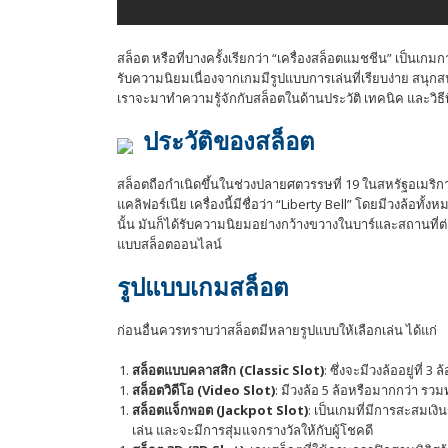
สล็อต หรือที่บางครั้งเรียกว่า “เครื่องสล็อตแมชชีน” เป็น
รับความนิยมเนื่องจากเกมมีรูปแบบการเล่นที่เรียบง่าย สนุก
เราจะมาทำความรู้จักกับสล็อตในด้านประวัติ เทคนิค และวิ
ประวัติของสล็อต
สล็อตถือกำเนิดขึ้นในช่วงปลายศตวรรษที่ 19 ในสหรัฐอเมริกา 
แคลิฟอร์เนีย เครื่องนี้มีชื่อว่า “Liberty Bell” โดยมีวงล้
นั้น มันก็ได้รับความนิยมอย่างกว้างขวางในบาร์และสถานที่ต่
แบบสล็อตออนไลน์
รูปแบบเกมสล็อต
ก่อนอื่นควรทราบว่าสล็อตมีหลายรูปแบบให้เลือกเล่น ได้แก่
สล็อตแบบคลาสสิก (Classic Slot)
: ซึ่งจะมีวงล้ออยู่ที่
สล็อตวิดีโอ (Video Slot)
: มีวงล้อ 5 ล้อหรือมากกว่า รว
สล็อตแจ็กพอต (Jackpot Slot)
: เป็นเกมที่มีการสะสมเงินร
เล่น และจะมีการสุ่มแจกรางวัลให้กับผู้โชคดี