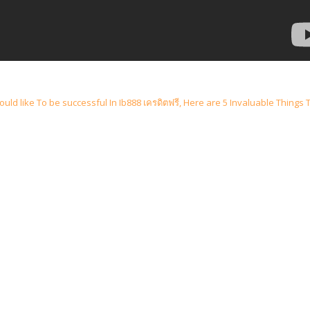
ould like To be successful In Ib888 เครดิตฟรี, Here are 5 Invaluable Things