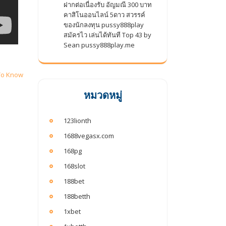
ฝากต่อเนื่องรับ อัญมณี 300 บาท
คาสิโนออนไลน์ 5ดาว สวรรค์
ของนักลงทุน pussy888play
สมัครไว เล่นได้ทันที Top 43 by
Sean pussy888play.me
 To Know
หมวดหมู่
123lionth
1688vegasx.com
168pg
168slot
188bet
188betth
1xbet