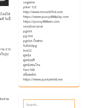
sagame
joker 123
http://www.movie87hd.com
นไลน์ได้
https://www.pussy888play.com
ี วันนี้
https://pussy888win.com
sexybaccarat
pgslot
pg slot
pgslot เว็บตรง
fullslotpg
ีภาพ จาก
live22
ลในรูป
ดูหนัง
ดูหนังฟรี
ดูหนังชนโรง
faro168
สล็อต456
https://www.puntaek66.me
เล่นร่วม