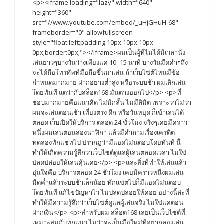
<p><iframe loading="lazy" width="640"
height="360"
src="//www.youtube.com/embed/_uHjGHuH-68"
frameborder="0" allowfullscreen
style="float:left;padding:10px 10px 10px
0px;border:0px;"></iframe>ผมเป็นผู้ที่ไม่ได้มีเวลานั่ง
เล่นยาวๆบางวันว่างเพียงแค่ 10–15 นาที บางวันมืดค่ำๆถึง
จะได้ถือโทรศัพท์มือถือขึ้นมาเล่น ถ้าเว็บไซต์ไหนมีข้อ
กำหนดมากมาย ฝากอย่างต่ำสูง หรือระบบช้า ผมเลิกเล่น
โดยทันที แต่ว่ากับสล็อต168 มันต่างออกไป</p> <p>ที่
ชอบมากมายคือแนวคิด ไม่มีกลั้น ไม่มีลิมิต เพราะว่าไม่ว่า
ผมจะเล่นตอนเช้า เที่ยงตรง ดึก หรือวันหยุด ก็เข้าเล่นได้
ตลอด เว็บเปิดให้บริการ ตลอด 24 ชั่วโมง จริงๆเคยมีคราว
หนึ่งผมเล่นตอนสองนาฬิกา แล้วมีคำถามเรื่องเครดิต
ทดลองทักแชทไป ปรากฏว่ามีแอดไม่นตอบโดยทันที นี้
ทำให้เกิดความรู้สึกว่าเว็บไซต์ดูแลผู้เล่นตลอดเวลา ไม่ใช่
ปลดปล่อยให้เล่นคุ้นเคย</p> <p>และสิ่งที่ทำให้เล่นแล้ว
อุ่นใจคือ บริการตลอด 24 ชั่วโมง เคยมีคราวหนึ่งผมเล่น
มืดค่ำแล้วระบบช้าเล็กน้อย ทักแชตไปก็มีแอดไม่นตอบ
โดยทันที แก้ไขปัญหาไว ไม่ปลดปล่อยให้คอย อย่างนี้ล่ะที่
ทำให้มีความรู้สึกว่าเว็บไซต์ดูแลผู้เล่นจริง ไม่ใช่แค่ตอน
ฝากเงิน</p> <p>สำหรับผม สล็อต168 เลยเป็นเว็บไซต์ที่
เหมาะสมกับทุกแนว ไม่ว่าจะเป็นมือใหม่ที่อยากลองเล่น