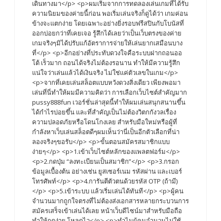
เดินทางมา</p> <p>ผมเริ่มจากการทดลองเล่นเกมที่ได้รับ
ความนิยมของค่ายนี้ก่อน พอเริ่มเล่นจริงก็ดูได้ว่า เกมค่อน
ข้างจะแตกง่าย โดยเฉพาะอย่างยิ่งรอบฟรีสปินกับโบนัสที่
ออกบ่อยกว่าที่เคยเจอ รู้สึกได้เลยว่าเป็นเว็บตรงของค่าย
เกมจริงๆมิได้ปรับแก้อัตราการจ่ายให้เล่นยากเสมือนบาง
ที่</p> <p>อีกอย่างที่ประทับดวงใจคือระบบฝากถอนออ
โต้ เร็วมาก ถอนได้จริงไม่ต้องรอนาน ทำให้มีความรู้สึก
แน่ใจว่าเล่นแล้วได้เงินจริง ไม่ใช่แค่ตัวเลขในเกม</p>
<p>จากที่เคยเล่นสล็อตแบบหวังดวงสิ่งเดียว เพียงพอมา
เล่นที่นี่ทำให้ผมมีความคิดว่า การเลือกเว็บไซต์สำคัญมาก
pussy888fun เวอร์ชั่นล่าสุดนี้ทำให้ผมเล่นสนุกสนานขึ้น
ได้กำไรบ่อยขึ้น และที่สำคัญเป็นไม่ต้องวิตกกังวลเรื่อง
ความปลอดภัยหรือโดนโกงเลย สำหรับมือใหม่หรือผู้ที่
กำลังหาเว็บเล่นสล็อตดีๆผมเห็นว่านี่เป็นอีกตัวเลือกที่น่า
ลองจริงๆขอรับ</p> <p>ขั้นตอนสมัครสมาชิกแบบ
ง่ายๆ</p> <p>1.เข้าเว็บไซต์หลักของแพลตฟอร์ม</p>
<p>2.กดปุ่ม “ลงทะเบียนเป็นสมาชิก”</p> <p>3.กรอก
ข้อมูลเบื้องต้น อย่างเช่น ยูสเซอร์เนม รหัสผ่าน และเบอร์
โทรศัพท์</p> <p>4.การันตีตัวตนด้วยรหัส OTP (ถ้ามี)
</p> <p>5.เข้าระบบ แล้วเริ่มเล่นได้ทันที</p> <p>ผู้คน
จำนวนมากถูกใจตรงที่ไม่ต้องส่งเอกสารหลายกระบวนการ
สมัครเสร็จเข้าเล่นได้เลย หน้าเว็บดีไซน์มาสำหรับมือถือ
ทำให้กดง่าย โหลดไว</p> <p>ทำไมผู้คนจำนวนไม่ใช้