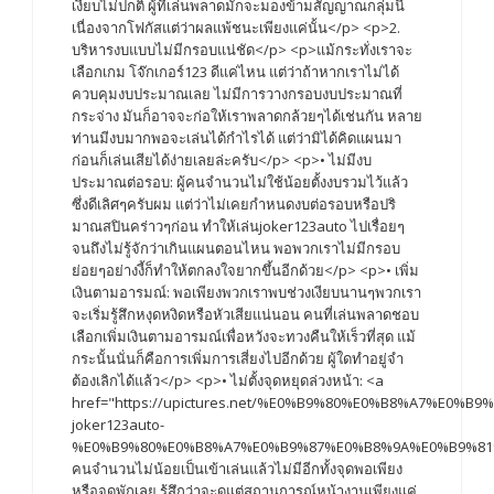
เงียบไม่ปกติ ผู้ที่เล่นพลาดมักจะมองข้ามสัญญาณกลุ่มนี้
เนื่องจากโฟกัสแต่ว่าผลแพ้ชนะเพียงแค่นั้น</p> <p>2.
บริหารงบแบบไม่มีกรอบแน่ชัด</p> <p>แม้กระทั่งเราจะ
เลือกเกม โจ๊กเกอร์123 ดีแค่ไหน แต่ว่าถ้าหากเราไม่ได้
ควบคุมงบประมาณเลย ไม่มีการวางกรอบงบประมาณที่
กระจ่าง มันก็อาจจะก่อให้เราพลาดกล้วยๆได้เช่นกัน หลาย
ท่านมีงบมากพอจะเล่นได้กำไรได้ แต่ว่ามิได้คิดแผนมา
ก่อนก็เล่นเสียได้ง่ายเลยล่ะครับ</p> <p>• ไม่มีงบ
ประมาณต่อรอบ: ผู้คนจำนวนไม่ใช้น้อยตั้งงบรวมไว้แล้ว
ซึ่งดีเลิศๆครับผม แต่ว่าไม่เคยกำหนดงบต่อรอบหรือปริ
มาณสปินคร่าวๆก่อน ทำให้เล่นjoker123auto ไปเรื่อยๆ
จนถึงไม่รู้จักว่าเกินแผนตอนไหน พอพวกเราไม่มีกรอบ
ย่อยๆอย่างงี้ก็ทำให้ตกลงใจยากขึ้นอีกด้วย</p> <p>• เพิ่ม
เงินตามอารมณ์: พอเพียงพวกเราพบช่วงเงียบนานๆพวกเรา
จะเริ่มรู้สึกหงุดหงิดหรือหัวเสียแน่นอน คนที่เล่นพลาดชอบ
เลือกเพิ่มเงินตามอารมณ์เพื่อหวังจะทวงคืนให้เร็วที่สุด แม้
กระนั้นนั่นก็คือการเพิ่มการเสี่ยงไปอีกด้วย ผู้ใดทำอยู่จำ
ต้องเลิกได้แล้ว</p> <p>• ไม่ตั้งจุดหยุดล่วงหน้า: <a
href="https://upictures.net/%E0%B9%80%E0%B8%A7%E
joker123auto-
%E0%B9%80%E0%B8%A7%E0%B9%87%E0%B8%9A%E0%B9%81%E
คนจำนวนไม่น้อยเป็นเข้าเล่นแล้วไม่มีอีกทั้งจุดพอเพียง
หรือจุดพักเลย รู้สึกว่าจะดูแต่สถานการณ์หน้างานเพียงแค่