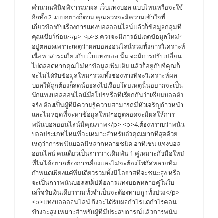
คำนวณพินิจพิจารณาผล เว็บแทงบอล แบบไหนหรือจะใช้
อีกทั้ง 2 แบบอย่างก็ตาม คุณควรจะมีความเข้าใจที่
เกี่ยวข้องกับเรื่องการแทงบอลออนไลน์แล้วก็ข้อมูลกลุ่มที่
คุณเชียร์ก่อน</p> <p>3.ควรจะมีการอัปเดตข้อมูลใหม่ๆ
อยู่ตลอดเพราะเหตุว่าผลบอลออนไลน์รวมทั้งการวิเคราะห์
เนื้อหาสาระเกี่ยวกับ เว็บแทงบอล นั้น จะมีการปรับเปลี่ยน
ไปตลอดหากคุณไม่หาข้อมูลเพิ่มเติม แล้วก็อยู่กับที่คุณก็
จะไม่ได้รับข้อมูลใหม่ๆรวมทั้งช่องทางที่จะวิเคราะห์ผล
บอลให้ถูกต้องก็ลดน้อยลงไปเรื่อยโดยเหตุนั้นอยากจะเป็น
นักแทงบอลออนไลน์มือโปรหรือที่เรียกกันว่าเซียนบอลตัว
จริง ต้องเป็นผู้ที่มีความรู้ความสามารถมีหัวเจริญก้าวหน้า
และไม่หยุดที่จะหาข้อมูลใหม่ๆอยู่ตลอดจะมีผลให้การ
พนันบอลออนไลน์มีคุณภาพ</p> <p>4.ต้องทราบว่าพนัน
บอลประเภทไหนที่จะเหมาะสำหรับตัวคุณมากที่สุดด้วย
เหตุว่าการพนันบอลมีหลากหลายชนิด อาทิเช่น แทงบอล
ออนไลน์ คนเดียวเป็นการวางเดิมพัน 1 คู่เหมาะกับมือใหม่
ที่ไม่ได้อยากต้องการเสี่ยงและไม่จะต้องโฟกัสหลายทีม
กำหนดเพียงแค่ทีมเดียวรวมทั้งมีโอกาสที่จะชนะสูง หรือ
จะเป็นการพนันบอลสเต็ปคือการแทงบอลหลายคู่ในใบ
เสร็จรับเงินเดียวรวมทั้งจำเป็นจะต้องทายถูกทั้งปวง</p>
<p>แทงบอลออนไลน์ ถึงจะได้รับผลกำไรแต่กำไรค่อน
ข้างจะสูง เหมาะสำหรับผู้ที่มีประสบการณ์แล้วการพนัน