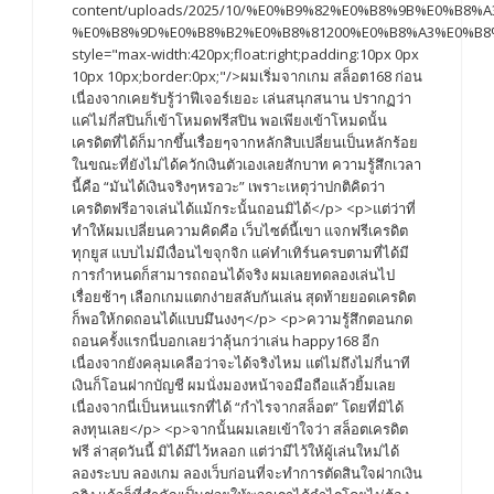
content/uploads/2025/10/%E0%B9%82%E0%B8%9B%E0%B
%E0%B8%9D%E0%B8%B2%E0%B8%81200%E0%B8%A3%E0%B8%B1%
style="max-width:420px;float:right;padding:10px 0px
10px 10px;border:0px;"/>ผมเริ่มจากเกม สล็อต168 ก่อน
เนื่องจากเคยรับรู้ว่าฟีเจอร์เยอะ เล่นสนุกสนาน ปรากฏว่า
แค่ไม่กี่สปินก็เข้าโหมดฟรีสปิน พอเพียงเข้าโหมดนั้น
เครดิตที่ได้ก็มากขึ้นเรื่อยๆจากหลักสิบเปลี่ยนเป็นหลักร้อย
ในขณะที่ยังไม่ได้ควักเงินตัวเองเลยสักบาท ความรู้สึกเวลา
นี้คือ “มันได้เงินจริงๆหรอวะ” เพราะเหตุว่าปกติคิดว่า
เครดิตฟรีอาจเล่นได้แม้กระนั้นถอนมิได้</p> <p>แต่ว่าที่
ทำให้ผมเปลี่ยนความคิดคือ เว็บไซต์นี้เขา แจกฟรีเครดิต
ทุกยูส แบบไม่มีเงื่อนไขจุกจิก แค่ทำเทิร์นครบตามที่ได้มี
การกำหนดก็สามารถถอนได้จริง ผมเลยทดลองเล่นไป
เรื่อยช้าๆ เลือกเกมแตกง่ายสลับกันเล่น สุดท้ายยอดเครดิต
ก็พอให้กดถอนได้แบบมึนงงๆ</p> <p>ความรู้สึกตอนกด
ถอนครั้งแรกนี่บอกเลยว่าลุ้นกว่าเล่น happy168 อีก
เนื่องจากยังคลุมเคลือว่าจะได้จริงไหม แต่ไม่ถึงไม่กี่นาที
เงินก็โอนฝากบัญชี ผมนั่งมองหน้าจอมือถือแล้วยิ้มเลย
เนื่องจากนี่เป็นหนแรกที่ได้ “กำไรจากสล็อต” โดยที่มิได้
ลงทุนเลย</p> <p>จากนั้นผมเลยเข้าใจว่า สล็อตเครดิต
ฟรี ล่าสุดวันนี้ มิได้มีไว้หลอก แต่ว่ามีไว้ให้ผู้เล่นใหม่ได้
ลองระบบ ลองเกม ลองเว็บก่อนที่จะทำการตัดสินใจฝากเงิน