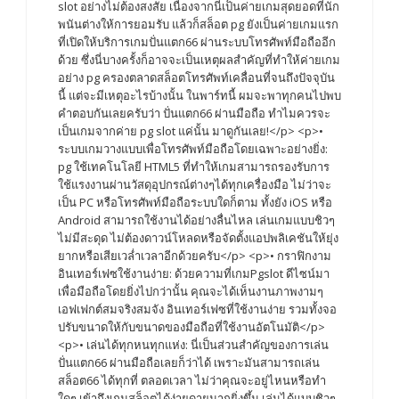
slot อย่างไม่ต้องสงสัย เนื่องจากนี่เป็นค่ายเกมสุดยอดที่นัก
พนันต่างให้การยอมรับ แล้วก็สล็อต pg ยังเป็นค่ายเกมแรก
ที่เปิดให้บริการเกมปั่นแตก66 ผ่านระบบโทรศัพท์มือถืออีก
ด้วย ซึ่งนี่บางครั้งก็อาจจะเป็นเหตุผลสำคัญที่ทำให้ค่ายเกม
อย่าง pg ครองตลาดสล็อตโทรศัพท์เคลื่อนที่จนถึงปัจจุบัน
นี้ แต่จะมีเหตุอะไรบ้างนั้น ในพาร์ทนี้ ผมจะพาทุกคนไปพบ
คำตอบกันเลยครับว่า ปั่นแตก66 ผ่านมือถือ ทำไมควรจะ
เป็นเกมจากค่าย pg slot แค่นั้น มาดูกันเลย!</p> <p>•
ระบบเกมวางแบบเพื่อโทรศัพท์มือถือโดยเฉพาะอย่างยิ่ง:
pg ใช้เทคโนโลยี HTML5 ที่ทำให้เกมสามารถรองรับการ
ใช้แรงงานผ่านวัสดุอุปกรณ์ต่างๆได้ทุกเครื่องมือ ไม่ว่าจะ
เป็น PC หรือโทรศัพท์มือถือระบบใดก็ตาม ทั้งยัง iOS หรือ
Android สามารถใช้งานได้อย่างลื่นไหล เล่นเกมแบบชิวๆ
ไม่มีสะดุด ไม่ต้องดาวน์โหลดหรือจัดตั้งแอปพลิเคชันให้ยุ่ง
ยากหรือเสียเวล่ำเวลาอีกด้วยครับ</p> <p>• กราฟิกงาม
อินเทอร์เฟซใช้งานง่าย: ด้วยความที่เกมPgslot ดีไซน์มา
เพื่อมือถือโดยยิ่งไปกว่านั้น คุณจะได้เห็นงานภาพงามๆ
เอฟเฟกต์สมจริงสมจัง อินเทอร์เฟซที่ใช้งานง่าย รวมทั้งจอ
ปรับขนาดให้กับขนาดของมือถือที่ใช้งานอัตโนมัติ</p>
<p>• เล่นได้ทุกหนทุกแห่ง: นี่เป็นส่วนสำคัญของการเล่น
ปั่นแตก66 ผ่านมือถือเลยก็ว่าได้ เพราะมันสามารถเล่น
สล็อต66 ได้ทุกที่ ตลอดเวลา ไม่ว่าคุณจะอยู่ไหนหรือทำ
ใดๆ เข้าถึงเกมสล็อตได้ง่ายดายมากยิ่งขึ้น เล่นได้แบบชิวๆ