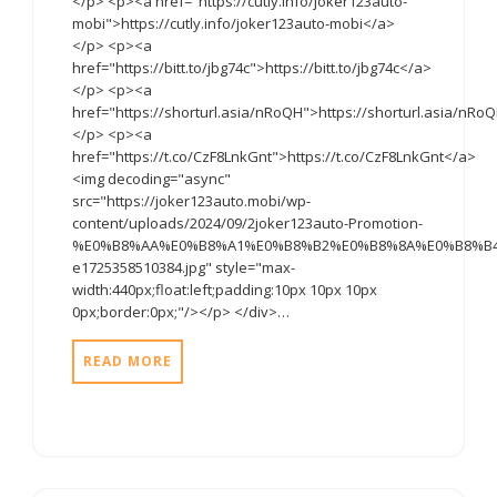
</p> <p><a href="https://cutly.info/joker123auto-
mobi">https://cutly.info/joker123auto-mobi</a>
</p> <p><a
href="https://bitt.to/jbg74c">https://bitt.to/jbg74c</a>
</p> <p><a
href="https://shorturl.asia/nRoQH">https://shorturl.asia/nRo
</p> <p><a
href="https://t.co/CzF8LnkGnt">https://t.co/CzF8LnkGnt</a>
<img decoding="async"
src="https://joker123auto.mobi/wp-
content/uploads/2024/09/2joker123auto-Promotion-
%E0%B8%AA%E0%B8%A1%E0%B8%B2%E0%B8%8A%E0%B8%B4
e1725358510384.jpg" style="max-
width:440px;float:left;padding:10px 10px 10px
0px;border:0px;"/></p> </div>…
READ MORE