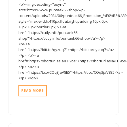
<p><img decoding="async"
src="https://www.puntaek66.shop/wp-
content/uploads/2024/06/punteak66_Promotion_%E0
style="max-width:410px;float:right;padding:10px 0px
10px 10px;border:0px;"/><a
href="https://cutly.info/puntaek66-
shop">https://cutly.info/puntaek66-shop</a></p>
<p><a
href="https://bitt.to/qyzuq7">https://bitt.to/qyzuq7</a>
</p> <p><a
href="https://shorturl.asia/FH9os">https://shorturl.asia/FH9o
</p> <p><a
href="https://t.co/CQq3jaV8E5">https://t.co/CQq3jaV8E5</a>
</p> </div>…
READ MORE