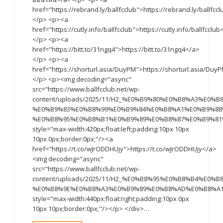
href="https://rebrand.ly/ballfcclub">https://rebrand.ly/ballfcc
</p> <p><a
href="https://cutly.info/ballfcclub">https://cutly.info/ballfcclub
</p> <p><a
href="https://bitt.to/31ngq4">https://bitt.to/31ngq4</a>
</p> <p><a
href="https://shorturl.asia/DuyPM">https://shorturl.asia/Duy
</p> <p><img decoding="async"
src="https://www.ballfcclub.net/wp-
content/uploads/2025/11/H2_%E0%B9%80%E0%B8%A3%
%E0%B9%83%E0%B8%99%E0%B9%84%E0%B8%A1%E0%B9%88
%E0%B8%95%E0%B8%B1%E0%B9%89%E0%B8%87%E0%B9%81
style="max-width:420px;float:left;padding:10px 10px
10px 0px;border:0px;"/><a
href="https://t.co/wJrODDHUjy">https://t.co/wJrODDHUjy</a>
<img decoding="async"
src="https://www.ballfcclub.net/wp-
content/uploads/2025/11/H2_%E0%B8%95%E0%B8%B4
%E0%B8%9E%E0%B8%A3%E0%B9%89%E0%B8%AD%E0%B8%A1
style="max-width:440px;float:right;padding:10px 0px
10px 10px;border:0px;"/></p> </div>…