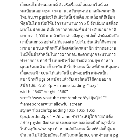
เว็บตรงไม่ผ่านเอเย่นต์ ตัวจริงเรื่องสล็อตออนไลน์ ลง
ทะเบียนเลย!</p> <p>มานะครับทุกคน! มาสมัครสมาชิก
ใหม่กับเรา pgslot ได้แล้ววันนี้! จัดเต็มเกมสล็อตที่ดีเยี่ยม
ที่สุดในไทย เปิดให้บริการมานานกว่า 5 ปี จัดเต็มเกมสล็อต
มากไม่น้อยเลยทีเดียวจากค่ายเกมชั้นนำระดับนานาชาติ
มากกว่า 1,000 เกม ถ้าเกิดกล่าวถึงpgslotล่ะก็ จำต้องคิดถึง
เราปั่นแตก66 อย่างไม่ต้องสงสัย โปรโมชั่นแล้วก็กิจกรรม
มากมาย รับเครดิตฟรีได้ตั้งแต่สมัครสมาชิก ฝากถอนง่าย
ไม่มีขั้นต่ำสำหรับในการฝากถอน สะดวกทุกกระบวนการ
ทำรายการ ทำกำไรแบบชิวๆได้อย่างมีความสุข ถ้าหาก
คุณพร้อมแล้วล่ะก็ มาบันเทิงใจกับเกมสล็อตที่เยี่ยมที่สุดบน
เว็บตรงแท้ 100% ได้แล้ววันนี้ อย่าคอยช้า สมัครเป็น
สมาชิกฟรี pgslot สมัครแล้วรับเครดิตฟรีได้ตามอยาก
สมัครเลย!</p> <p><iframe loading="lazy"
width="640" height="360"
src="//www.youtube.com/embed/8yIHjvQIt1E"
frameborder="0" allowfullscreen
style="float:left;padding:10px 10px 10px
0px;border:0px;"></iframe>เพราะเหตุใดค่ายเกมดัง
อย่าง pgslot ถึงครอบครองตลาดของสล็อตมือถือสูงที่สุด
ในปัจจุบัน</p> <p>ถ้าหากเอ๋ยถึงเกมสล็อต66 ล่ะก็ ผู้คน
จำนวนไม่ใช้น้อยมักจะนึกถึงเกมสล็อต66 จากค่ายเกม pg