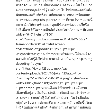
ปัญหามันไม่ได้อยู่ที่ว่าเกมยากหรือพวกเราซวยเสมอไป
หรอกครับผม แม้กระนั้นจากหลายๆเคสที่ผมเห็น โดยมาก
จะพลาดจากจุดเล็กๆที่ผู้คนจำนวนไม่ใช้น้อยละเลยกันทั้ง
นั้นเลยล่ะขอรับ อีกทั้งการเลือกเกม การจัดงบ หรือแม้แต่
การหาจังหวะหยุดเล่น joker123auto ก็ตาม ในบทความนี้
ผมจะช่วยให้คุณเช็กเองว่า คุณมีข้อบกพร่องอย่างงี้หรือ
ไม่? เพื่อจะได้ไม่พลาดอีกต่อไป เลทโก!</p> <p><iframe
width="640" height="360"
src="//www.youtube.com/embed/_yU8-PM06xs"
frameborder="0" allowfullscreen
style="float:left;padding:10px 10px 10px
0px;border:0px;"></iframe>คุณกำลังเล่น โจ๊กเกอร์123
พลาดโดยไม่รู้ตัวรึเปล่า? มาหาคำตอบกัน!</p> <p><img
decoding="async"
src="https://joker123auto.mobi/wp-
content/uploads/2024/10/Joker123auto-Pro-
Roadmap2-19-10-66-1250x501-2.png" style="max-
width:430px;float:right;padding:10px 0px 10px
10px;border:0px;"/>คนที่เล่น โจ๊กเกอร์123 แล้วอ่าน
เนื้อหานี้อยู่อาจเริ่มต้นสงสัยตัวเองกันแล้วนะครับว่า พวก
เราเล่นพลาดแบบไม่รู้ตัวด้วยรึเปล่า? ฮ่า… ไม่จำเป็นต้อง
กลุ้มใจครับ ความประพฤติการเล่นพลาดมักจะเกิดขึ้นโดย
ไม่รู้ตัวอยู่แล้ว แล้วมันดันดึงสมรรถนะสำหรับการเล่นเกม