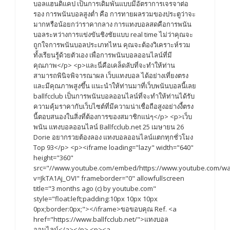
บอลแฮนดิแคป เป็นการเดิมพันแบบมีอัตราการเจรจาต่อ
รอง การพนันบอลสูงต่ำ คือ การทายผลรวมของประตูว่าจะ
มากหรือน้อยกว่าราคากลาง การแทงบอลสดคือการพนัน
บอลระหว่างการแข่งขันชิงชัยแบบ real time ไม่ว่าคุณจะ
ถูกใจการพนันบอลประเภทไหน คุณจะต้องวิเคราะห์รวม
ทั้งเรียนรู้ด้วยตัวเอง เพื่อการพนันบอลออนไลน์ที่มี
คุณภาพ</p> <p>และนี่คือเคล็ดลับที่จะทำให้ท่าน
สามารถพินิจพิจารณาผล เว็บแทงบอล ได้อย่างเที่ยงตรง
และมีคุณภาพสูงขึ้น แนะนำให้ท่านมาที่เว็บพนันบอลนี้เลย
ballfcclub เป็นการพนันบอลออนไลน์ที่จะทำให้ท่านได้รับ
ความคุ้มราคากับเว็บไซต์ที่มีความน่าเชื่อถือสูงอย่างงี้ตรง
นี้ตอบสนองในสิ่งที่ต้องการของสมาชิกแน่ๆ</p> <p>เว็บ
พนัน แทงบอลออนไลน์ Ballfcclub.net 25 เมษายน 26
Dorie อยากรวยต้องลอง แทงบอลออนไลน์แตกทุกชั่วโมง
Top 93</p> <p><iframe loading="lazy" width="640"
height="360"
src="//www.youtube.com/embed/https://www.youtube.com/wa
v=JkTA1Aj_OVI" frameborder="0" allowfullscreen
title="3 months ago (c) by youtube.com"
style="float:left;padding:10px 10px 10px
0px;border:0px;"></iframe>ขอขอบคุณ Ref. <a
href="https://www.ballfcclub.net/">แทงบอล
ออนไลน์</a></p> <p><a