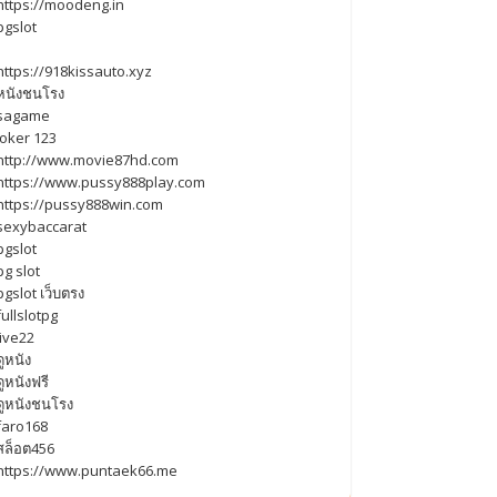
https://moodeng.in
pgslot
https://918kissauto.xyz
หนังชนโรง
sagame
joker 123
http://www.movie87hd.com
https://www.pussy888play.com
https://pussy888win.com
sexybaccarat
pgslot
pg slot
pgslot เว็บตรง
fullslotpg
live22
ดูหนัง
ดูหนังฟรี
ดูหนังชนโรง
faro168
สล็อต456
https://www.puntaek66.me