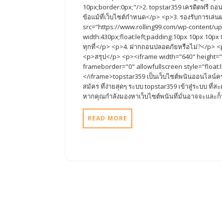
10px;border:0px;"/>2. topstar359 เครดิตฟรี ถอ
ข้อแม้ที่เว็บไซต์กำหนด</p> <p>3. รองรับการเล่
src="https://www.rolling99.com/wp-content/up
width:430px;float:left;padding:10px 10px 10px 0
ทุกที่</p> <p>4. ฝากถอนปลอดภัยหรือไม่?</p> <
<p>สรุป</p> <p><iframe width="640" height
frameborder="0" allowfullscreen style="float:
</iframe>topstar359 เป็นเว็บไซต์พนันออนไลน์ค
สมัคร ที่ง่ายสุดๆ ระบบ topstar359 เข้าสู่ระบบ ที่ส
หากคุณกำลังมองหาเว็บไซต์พนันที่มั่นอาจจะและก็
READ MORE