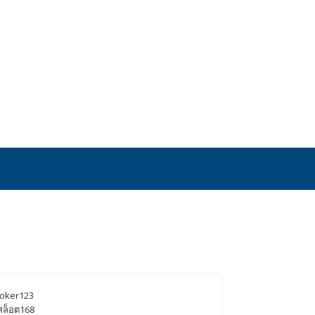
joker123
สล็อต168