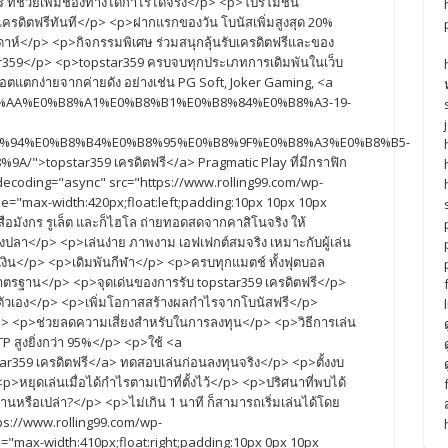
ี ที่ช่วยเพิ่มช่องทางได้กำไรได้จริง</p> <p>โปรโมชั่น
เครดิตฟรีทันที</p> <p>ฝากแรกของวัน โบนัสเพิ่มสูงสุด 20%
ดาห์</p> <p>กิจกรรมพิเศษ ร่วมสนุกลุ้นรับเครดิตฟรีและของ
ar359</p> <p>topstar359 ครบจบทุกประเภทการเดิมพันในเว็บ
แตกง่ายจากค่ายดัง อย่างเช่น PG Soft, Joker Gaming, <a
E0%B8%AA%E0%B8%A1%E0%B8%B1%E0%B8%84%E0%B8%A3-19-
%94%E0%B8%B4%E0%B8%95%E0%B8%9F%E0%B8%A3%E0%B8%B5-
opstar359 เครดิตฟรี</a> Pragmatic Play ที่มีกราฟิก
coding="async" src="https://www.rolling99.com/wp-
le="max-width:420px;float:left;padding:10px 10px 10px
อมังกร รูเล็ต และก็ไฮโล ถ่ายทอดสดจากคาสิโนจริง ให้
งปลา</p> <p>เล่นง่าย ภาพงาม เอฟเฟกต์สมจริง เหมาะกับผู้เล่น
ิน</p> <p>เดิมพันกีฬา</p> <p>ครบทุกแมตช์ ทั้งฟุตบอล
ตรฐาน</p> <p>จุดเด่นของการรับ topstar359 เครดิตฟรี</p>
นตัวเอง</p> <p>เพิ่มโอกาสสร้างผลกำไรจากโบนัสฟรี</p>
> <p>ช่วยลดความเสี่ยงสำหรับในการลงทุน</p> <p>วิธีการเล่น
TP สูงยิ่งกว่า 95%</p> <p>ใช้ <a
r359 เครดิตฟรี</a> ทดสอบเล่นก่อนลงทุนจริง</p> <p>ตั้งงบ
ยุดเล่นเมื่อได้กำไรตามเป้าที่ตั้งไว้</p> <p>ปริศนาที่พบได้
นหรือเปล่า?</p> <p>ไม่เกิน 1 นาที ก็สามารถเริ่มเล่นได้โดย
ps://www.rolling99.com/wp-
e="max-width:410px;float:right;padding:10px 0px 10px