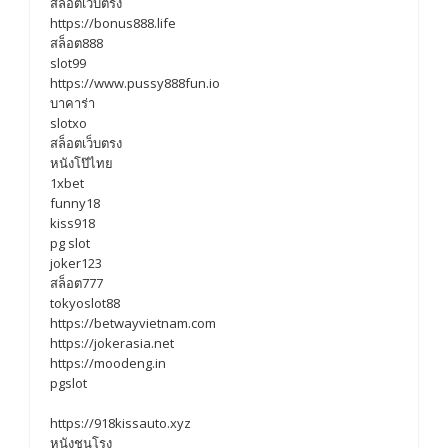
สล็อตเว็บตรง
https://bonus888.life
สล็อต888
slot99
https://www.pussy888fun.io
บาคาร่า
slotxo
สล็อตเว็บตรง
หนังโป๊ไทย
1xbet
funny18
kiss918
pg slot
joker123
สล็อต777
tokyoslot88
https://betwayvietnam.com
https://jokerasia.net
https://moodeng.in
pgslot
https://918kissauto.xyz
หนังชนโรง