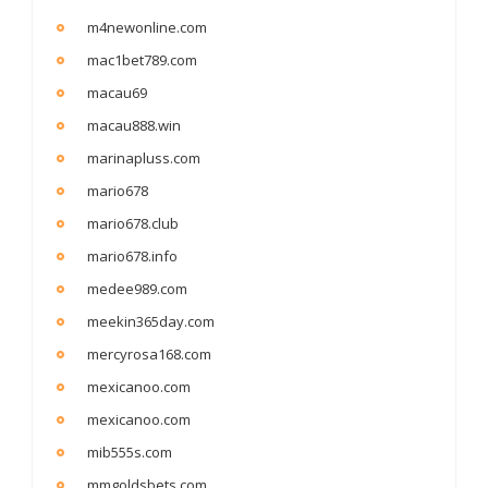
m4newonline.com
mac1bet789.com
macau69
macau888.win
marinapluss.com
mario678
mario678.club
mario678.info
medee989.com
meekin365day.com
mercyrosa168.com
mexicanoo.com
mexicanoo.com
mib555s.com
mmgoldsbets.com