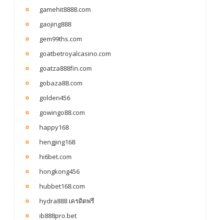
gamehit8888.com
gaojing888
gem99ths.com
goatbetroyalcasino.com
goatza888fin.com
gobaza88.com
golden456
gowingo88.com
happy168
hengjing168
hi6bet.com
hongkong456
hubbet168.com
hydra888 เครดิตฟรี
ib888pro.bet