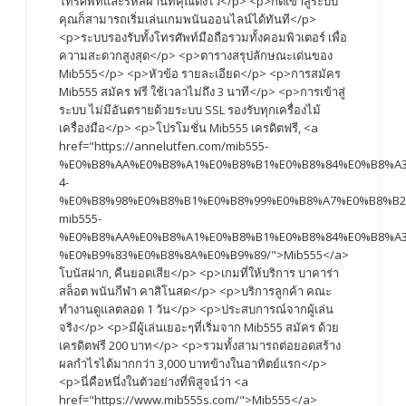
โทรศัพท์และรหัสผ่านที่คุณตั้งไว้</p> <p>กดเข้าสู่ระบบ
คุณก็สามารถเริ่มเล่นเกมพนันออนไลน์ได้ทันที</p>
<p>ระบบรองรับทั้งโทรศัพท์มือถือรวมทั้งคอมพิวเตอร์ เพื่อ
ความสะดวกสูงสุด</p> <p>ตารางสรุปลักษณะเด่นของ
Mib555</p> <p>หัวข้อ รายละเอียด</p> <p>การสมัคร
Mib555 สมัคร ฟรี ใช้เวลาไม่ถึง 3 นาที</p> <p>การเข้าสู่
ระบบ ไม่มีอันตรายด้วยระบบ SSL รองรับทุกเครื่องไม้
เครื่องมือ</p> <p>โปรโมชั่น Mib555 เครดิตฟรี, <a
href="https://annelutfen.com/mib555-
%E0%B8%AA%E0%B8%A1%E0%B8%B1%E0%B8%84%E0%B8%A3
4-
%E0%B8%98%E0%B8%B1%E0%B8%99%E0%B8%A7%E0%B8%B2
mib555-
%E0%B8%AA%E0%B8%A1%E0%B8%B1%E0%B8%84%E0%B8%A3
%E0%B9%83%E0%B8%8A%E0%B9%89/">Mib555</a>
โบนัสฝาก, คืนยอดเสีย</p> <p>เกมที่ให้บริการ บาคาร่า
สล็อต พนันกีฬา คาสิโนสด</p> <p>บริการลูกค้า คณะ
ทำงานดูแลตลอด 1 วัน</p> <p>ประสบการณ์จากผู้เล่น
จริง</p> <p>มีผู้เล่นเยอะๆที่เริ่มจาก Mib555 สมัคร ด้วย
เครดิตฟรี 200 บาท</p> <p>รวมทั้งสามารถต่อยอดสร้าง
ผลกำไรได้มากกว่า 3,000 บาทข้างในอาทิตย์แรก</p>
<p>นี่คือหนึ่งในตัวอย่างที่พิสูจน์ว่า <a
href="https://www.mib555s.com/">Mib555</a>