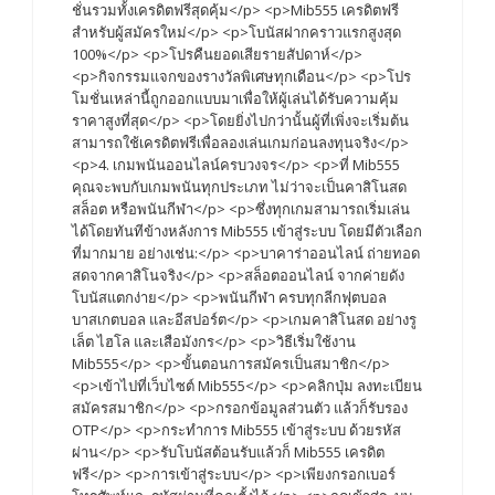
ชั่นรวมทั้งเครดิตฟรีสุดคุ้ม</p> <p>Mib555 เครดิตฟรี
สำหรับผู้สมัครใหม่</p> <p>โบนัสฝากคราวแรกสูงสุด
100%</p> <p>โปรคืนยอดเสียรายสัปดาห์</p>
<p>กิจกรรมแจกของรางวัลพิเศษทุกเดือน</p> <p>โปร
โมชั่นเหล่านี้ถูกออกแบบมาเพื่อให้ผู้เล่นได้รับความคุ้ม
ราคาสูงที่สุด</p> <p>โดยยิ่งไปกว่านั้นผู้ที่เพิ่งจะเริ่มต้น
สามารถใช้เครดิตฟรีเพื่อลองเล่นเกมก่อนลงทุนจริง</p>
<p>4. เกมพนันออนไลน์ครบวงจร</p> <p>ที่ Mib555
คุณจะพบกับเกมพนันทุกประเภท ไม่ว่าจะเป็นคาสิโนสด
สล็อต หรือพนันกีฬา</p> <p>ซึ่งทุกเกมสามารถเริ่มเล่น
ได้โดยทันทีข้างหลังการ Mib555 เข้าสู่ระบบ โดยมีตัวเลือก
ที่มากมาย อย่างเช่น:</p> <p>บาคาร่าออนไลน์ ถ่ายทอด
สดจากคาสิโนจริง</p> <p>สล็อตออนไลน์ จากค่ายดัง
โบนัสแตกง่าย</p> <p>พนันกีฬา ครบทุกลีกฟุตบอล
บาสเกตบอล และอีสปอร์ต</p> <p>เกมคาสิโนสด อย่างรู
เล็ต ไฮโล และเสือมังกร</p> <p>วิธีเริ่มใช้งาน
Mib555</p> <p>ขั้นตอนการสมัครเป็นสมาชิก</p>
<p>เข้าไปที่เว็บไซต์ Mib555</p> <p>คลิกปุ่ม ลงทะเบียน
สมัครสมาชิก</p> <p>กรอกข้อมูลส่วนตัว แล้วก็รับรอง
OTP</p> <p>กระทำการ Mib555 เข้าสู่ระบบ ด้วยรหัส
ผ่าน</p> <p>รับโบนัสต้อนรับแล้วก็ Mib555 เครดิต
ฟรี</p> <p>การเข้าสู่ระบบ</p> <p>เพียงกรอกเบอร์