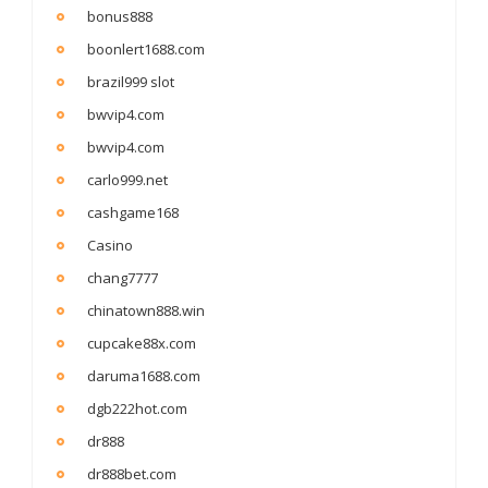
bonus888
boonlert1688.com
brazil999 slot
bwvip4.com
bwvip4.com
carlo999.net
cashgame168
Casino
chang7777
chinatown888.win
cupcake88x.com
daruma1688.com
dgb222hot.com
dr888
dr888bet.com