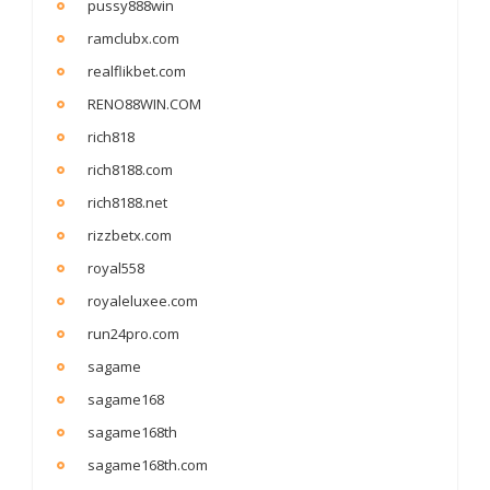
pussy888win
ramclubx.com
realflikbet.com
RENO88WIN.COM
rich818
rich8188.com
rich8188.net
rizzbetx.com
royal558
royaleluxee.com
run24pro.com
sagame
sagame168
sagame168th
sagame168th.com