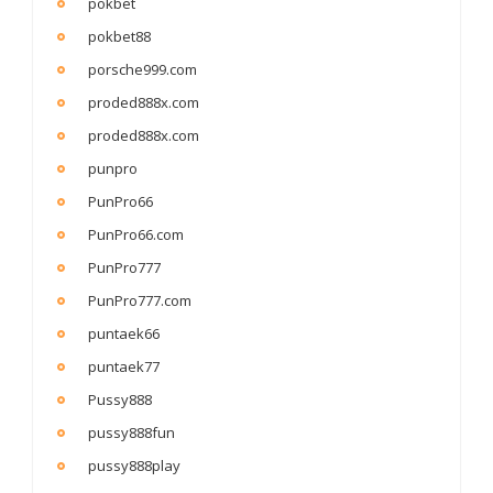
pokbet
pokbet88
porsche999.com
proded888x.com
proded888x.com
punpro
PunPro66
PunPro66.com
PunPro777
PunPro777.com
puntaek66
puntaek77
Pussy888
pussy888fun
pussy888play