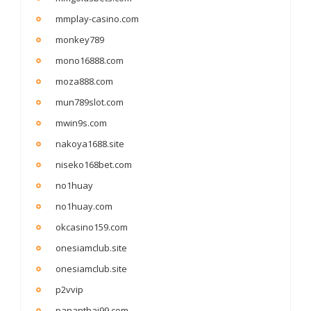
mmplay-casino.com
monkey789
mono16888.com
moza888.com
mun789slot.com
mwin9s.com
nakoya1688.site
niseko168bet.com
no1huay
no1huay.com
okcasino159.com
onesiamclub.site
onesiamclub.site
p2vvip
pananthai99.com