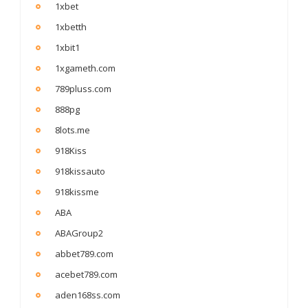
1xbet
1xbetth
1xbit1
1xgameth.com
789pluss.com
888pg
8lots.me
918Kiss
918kissauto
918kissme
ABA
ABAGroup2
abbet789.com
acebet789.com
aden168ss.com