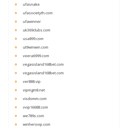
ufasnake
ufasocietyth.com
ufawinner
uk369clubs.com
usa899.com
ut9winwin.com
veera6999.com
vegasisland168bet.com
vegasisland168bet.com
ver888.vip
vipmgm8.net
visdomm.com
vvip16688.com
we789s.com
winherovip.com