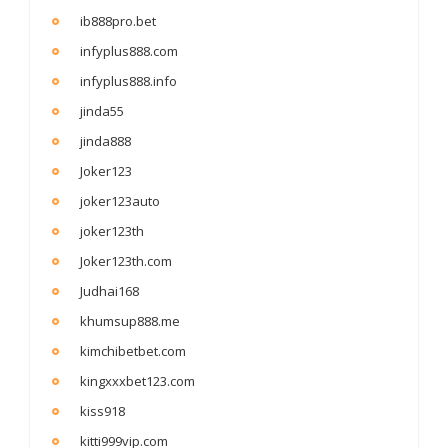
ib888pro.bet
infyplus888.com
infyplus888.info
jinda55
jinda888
Joker123
joker123auto
joker123th
Joker123th.com
Judhai168
khumsup888.me
kimchibetbet.com
kingxxxbet123.com
kiss918
kitti999vip.com