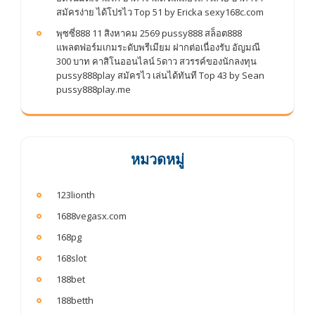
สมัครง่าย ได้โปรไว Top 51 by Ericka sexy168c.com
พุซซี่888 11 สิงหาคม 2569 pussy888 สล็อต888
แพลตฟอร์มเกมระดับพรีเมียม ฝากต่อเนื่องรับ อัญมณี
300 บาท คาสิโนออนไลน์ 5ดาว สวรรค์ของนักลงทุน
pussy888play สมัครไว เล่นได้ทันที Top 43 by Sean
pussy888play.me
หมวดหมู่
123lionth
1688vegasx.com
168pg
168slot
188bet
188betth