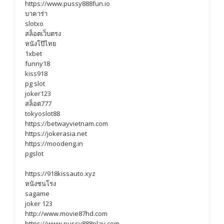
https://www.pussy888fun.io
บาคาร่า
slotxo
สล็อตเว็บตรง
หนังโป๊ไทย
1xbet
funny18
kiss918
pg slot
joker123
สล็อต777
tokyoslot88
https://betwayvietnam.com
https://jokerasia.net
https://moodeng.in
pgslot
https://918kissauto.xyz
หนังชนโรง
sagame
joker 123
http://www.movie87hd.com
https://www.pussy888play.com