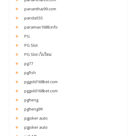
pananthai99.com
panda555
paramax1688.info
PG
PG Slot
PG Slot เว็บใหม่
pg77
pgfish
pggold168bet.com
pggold168bet.com
pgheng
pgheng99
pgjoker auto
pgjoker auto