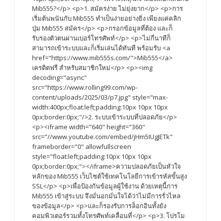
Mib555?</p> <p>1. สมัครง่าย ไม่ยุ่งยาก</p> <p>การ
เริ่มต้นพนันกับ Mib555 ทำเป็นง่ายอย่างยิ่ง เพียงแค่คลิก
ปุ่ม Mib555 สมัคร</p> <p>กรอกข้อมูลที่ต้อง และก็
รับรองตัวตนผ่านเบอร์โทรศัพท์</p> <p>ไม่กี่นาทีก็
สามารถเข้าระบบและก็เริ่มเล่นได้ทันที พร้อมรับ <a
href="https://www.mib555s.com/">Mib555</a>
เครดิตฟรี สำหรับสมาชิกใหม่</p> <p><img
decoding="async"
src="https://www.rolling99.com/wp-
content/uploads/2025/03/p7.jpg" style="max-
width:400px;float:left;padding:10px 10px 10px
0px;border:0px;"/>2. ระบบเข้าระบบที่ปลอดภัย</p>
<p><iframe width="640" height="360"
src="//www.youtube.com/embed/jHm5IUgJETk"
frameborder="0" allowfullscreen
style="float:left;padding:10px 10px 10px
0px;border:0px;"></iframe>ความปลอดภัยเป็นหัวใจ
หลักของ Mib555 เว็บไซต์ใช้เทคโนโลยีการเข้ารหัสขั้นสูง
SSL</p> <p>เพื่อป้องกันข้อมูลผู้ใช้งาน ด้วยเหตุนี้การ
Mib555 เข้าสู่ระบบ จึงมั่นอกมั่นใจได้ว่าไม่มีการรั่วไหล
ของข้อมูล</p> <p>และก็รองรับการล็อกอินทั้งยัง
คอมพิวเตอร์รวมทั้งโทรศัพท์เคลื่อนที่</p> <p>3. โปรโม