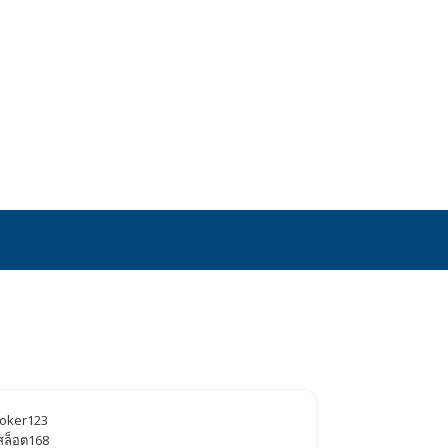
joker123
สล็อต168