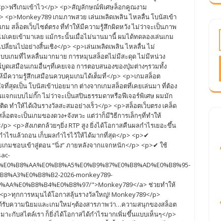
 <p>ฟรีเกมเข้าไว</p> <p>สัญลักษณ์พิเศษล็อกคูณงาม
p> <p>Monkey789 เกมภาพสวย เล่นเพลิดเพลิน ไหลลื่น โบนัสเข้า
กม สล็อตเว็บไซต์ตรง ที่ทำให้มีความรู้สึกผิดหวัง ไม่ว่าจะเป็นภาพ
ม่เคยเข้ามาเลย แม้กระนั้นเมื่อไม่นานมานี้ ผมได้ทดลองเล่นเกม
ลี่ยนไปอย่างสิ้นเชิง</p> <p>เล่นเพลิดเพลิน ไหลลื่น ไม่
ระบบเกมที่ไหลลื่นมากมาย การหมุนสล็อตไม่มีสะดุด ไม่มีหน่วง
์บูดเสมือนเกมอื่นๆที่เคยเจอ การตอบสนองของปุ่มต่างๆรวมทั้ง
ห้มีความรู้สึกเสมือนควบคุมเกมได้เต็มที่</p> <p>เกมสล็อต
จที่สุดเป็น โบนัสเข้าบ่อยมาก ต่างจากเกมสล็อตที่เคยเล่นมา ที่ต้อง
แจกแบบไม่กั๊ก ไม่ว่าจะเป็นสปินธรรมดาหรือฟีเจอร์พิเศษ ผมมัก
ิด ทำให้ได้เงินรางวัลสะสมอย่างเร็ว</p> <p>สล็อตเว็บตรง เคล็ด
ตจะเป็นเกมของดวง+จังหวะ แต่ว่าก็มีวิธีการเล็กๆที่ทำให้
</p> <p>สังเกตกล้วยๆยิ่ง RTP สูง ยิ่งได้โอกาสคืนผลกำไรเยอะขึ้น
้กำไรแล้วถอน เก็บผลกำไรไว้ให้ได้มากที่สุด</p> <p>✔
เกมชอบเข้าสู่ตอน “นิ่ง” ภายหลังจากแจกหนัก</p> <p>✔ ใช้
sac-
1%E0%B8%AA%E0%B8%A5%E0%B9%87%E0%B8%AD%E0%B8%95-
B8%A3%E0%B8%B2-2026-monkey789-
A%E0%B8%B4%E0%B8%97/">Monkey789</a> ช่วยทำให้
/p> <p>ทุกการหมุนได้โอกาสลุ้นรางวัลใหญ่! Monkey789</p>
ี่ได้รับความนิยมและเกมใหม่ๆต้องสารภาพว่า…ความสนุกของสล็อต
ที่เหมาะกับสไตล์เรา ก็ยิ่งได้โอกาสได้กำไรมากเพิ่มขึ้นแบบเห็นๆ</p>