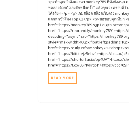
<p>ถ้าคุณกำลังมองหา monkey789 ที่ทั้งยังสนุก ภาพ
ทดลองด้วยตัวเองสักหนึ่งครั้ง” แล้วคุณจะทราบดีว่า…
ได้จริงๆ!</p> <p>เกมสล็อต สล็อตเว็บตรง monkey7
แตกทุกชั่วโมง Top 62</p> <p>ขอขอบคุณที่มา <
href="https://monkey789.sgp1.digitalocean
href="https://rebrand.ly/monkey789">https:
decoding="async" src="https://monkey789.o
style="max-width:400px;float:left;padding:10p
href="https://cutly.info/monkey789">https:/
href="https://bitt.to/jz5ehz">https://bitt.to/
href="https://shorturl.asia/bp4UV">https://
href="https://t.co/0SPIVkrtx4">https://t.co/0
READ MORE