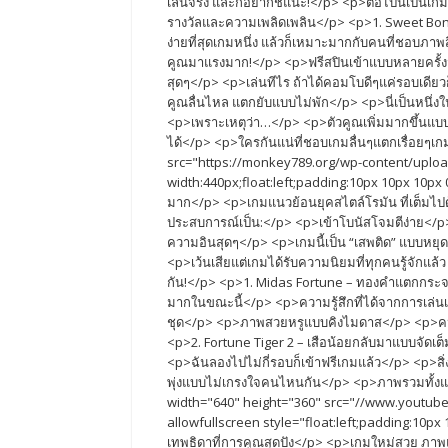
เล่นจริง และก็อยากชี้แนะ!</p> <p>ต่อไปนี้เป็นเกมท
รางวัลและความเพลิดเพลิน</p> <p>1. Sweet Bona
ง่ายที่สุดเกมหนึ่ง แล้วก็เหมาะมากกับคนที่ชอบภาพส
คูณมาแรงมาก!</p> <p>ฟรีสปินเข้าแบบหลายครั้งจนถ
สุดๆ</p> <p>เล่นทีไร ถ้าได้คอมโบดีๆแค่รอบเดียว
คูณลื่นไหล แตกยับแบบไม่พัก</p> <p>นี่เป็นหนึ่งใ
<p>เพราะเหตุว่า…</p> <p>ตัวคูณเพิ่มมากขึ้นแบบต่
ได้</p> <p>ใครกันแน่ที่ชอบเกมลื่นๆแตกเรื่อยๆเ
src="https://monkey789.org/wp-content/upl
width:440px;float:left;padding:10px 10px 10px 
มาก</p> <p>เกมแนวย้อนยุคสไตล์โรมัน ที่เต็มไป
ประสบการณ์เป็น:</p> <p>เข้าโบนัสโจมตีง่าย</p
ความอินสุดๆ</p> <p>เกมนี้เป็น “เสพติด” แบบหยุ
<p>เว้นเสียแต่เกมได้รับความนิยมที่ทุกคนรู้จักแล้ว
กัน!</p> <p>1. Midas Fortune – ทองคำแตกกระจ
มากในขณะนี้</p> <p>ความรู้สึกที่ได้จากการเล่
ชุด</p> <p>ภาพสวยหรูแบบคิงไมดาส</p> <p>คนไ
<p>2. Fortune Tiger 2 – เสือน้อยกลับมาแบบจัดเต
<p>ฉันลองไปไม่กี่รอบก็เข้าฟรีเกมแล้ว</p> <p>สิ
พุ่งแบบไม่เกรงใจคนไหนกัน</p> <p>ภาพรวมทั้งแอ
width="640" height="360" src="//www.youtu
allowfullscreen style="float:left;padding:10px
เทพธิดาที่การคูณสุดปัง</p> <p>เกมใหม่สวย ภาพแ