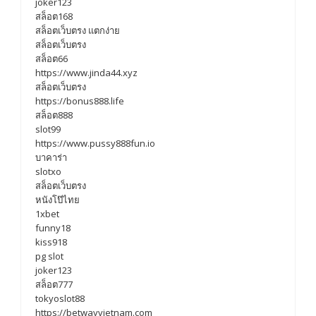
joker123
สล็อต168
สล็อตเว็บตรง แตกง่าย
สล็อตเว็บตรง
สล็อต66
https://www.jinda44.xyz
สล็อตเว็บตรง
https://bonus888.life
สล็อต888
slot99
https://www.pussy888fun.io
บาคาร่า
slotxo
สล็อตเว็บตรง
หนังโป๊ไทย
1xbet
funny18
kiss918
pg slot
joker123
สล็อต777
tokyoslot88
https://betwayvietnam.com