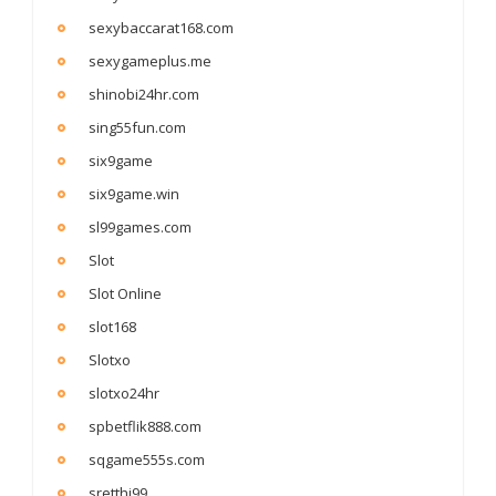
sexybaccarat168.com
sexygameplus.me
shinobi24hr.com
sing55fun.com
six9game
six9game.win
sl99games.com
Slot
Slot Online
slot168
Slotxo
slotxo24hr
spbetflik888.com
sqgame555s.com
sretthi99