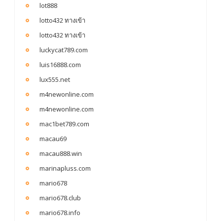
lot888
lotto432 ทางเข้า
lotto432 ทางเข้า
luckycat789.com
luis16888.com
lux555.net
m4newonline.com
m4newonline.com
mac1bet789.com
macau69
macau888.win
marinapluss.com
mario678
mario678.club
mario678.info