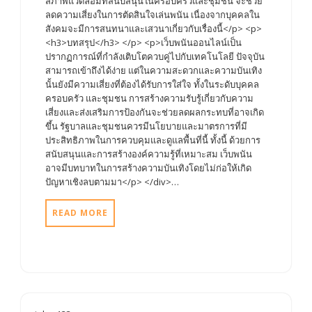
สภาพแวดล้อมที่สนับสนุนในครอบครัวและชุมชน จะช่วย
ลดความเสี่ยงในการตัดสินใจเล่นพนัน เนื่องจากบุคคลใน
สังคมจะมีการสนทนาและเสวนาเกี่ยวกับเรื่องนี้</p> <p>
<h3>บทสรุป</h3> </p> <p>เว็บพนันออนไลน์เป็น
ปรากฏการณ์ที่กำลังเติบโตควบคู่ไปกับเทคโนโลยี ปัจจุบัน
สามารถเข้าถึงได้ง่าย แต่ในความสะดวกและความบันเทิง
นั้นยังมีความเสี่ยงที่ต้องได้รับการใส่ใจ ทั้งในระดับบุคคล
ครอบครัว และชุมชน การสร้างความรับรู้เกี่ยวกับความ
เสี่ยงและส่งเสริมการป้องกันจะช่วยลดผลกระทบที่อาจเกิด
ขึ้น รัฐบาลและชุมชนควรมีนโยบายและมาตรการที่มี
ประสิทธิภาพในการควบคุมและดูแลพื้นที่นี้ ทั้งนี้ ด้วยการ
สนับสนุนและการสร้างองค์ความรู้ที่เหมาะสม เว็บพนัน
อาจมีบทบาทในการสร้างความบันเทิงโดยไม่ก่อให้เกิด
ปัญหาเชิงลบตามมา</p> </div>…
READ MORE