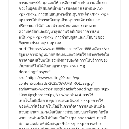
การเผยแพร่ข้อมูลและให้การศึกษาเกี่ยวกับความเสี่ยงจะ
ช่วยให้ผู้คนมีทัศนคติที่เหมาะสมต่อการเล่นพนัน</p>
<p><h4>2. การสนับสนุนทางด้านสุขภาพจิต</h4> </p>
<p>การให้บริการสนับสนุนด้านสุขภาพจิต เช่น การ
ปรึกษาและให้คำแนะนำ จะช่วยลดผลกระทบจาก
ความเครียดและปัญหาสุขภาพจิตที่เกิดจากการเล่น
พนัน</p> <p><h4>3. การกำกับดูแลและนโยบายของ
รัฐบาล</h4> </p> <p><a
href="https://www.dr888bet.com/">dr888 สมัคร</a>
รัฐบาลควรมีกฎหมายที่ชัดเจนและบังคับใช้อย่างจริงจังใน
การควบคุมเว็บพนัน รวมถึงการป้องกันการให้บริการของ
เว็บพนันที่ไม่ได้รับอนุญาต</p> <p><img
decoding="async"
src="https://www.rolling99.com/wp-
content/uploads/2025/03/AMB_ROLL99.jpg"
style="max-width:410px;float:left;padding:10px 10px
10px 0px;border:0px;"/></p> <h4>4. การใช้
เทคโนโลยีเพื่อควบคุมการเล่นพนัน</h4> <p>การใช้
ซอฟต์แวร์หรือเทคโนโลยีในการตั้งค่าการเล่นพนันเพื่อ
ควบคุมเวลาและวงเงินเป็นการช่วยลดปัญหาที่อาจเกิดขึ้น
จากการเล่นพนันไม่บันยะบันยัง</p> <p><h4>5. การมี
สภาพแวดล้อมที่สนับสนุน</h4> </p> <p>การสร้าง