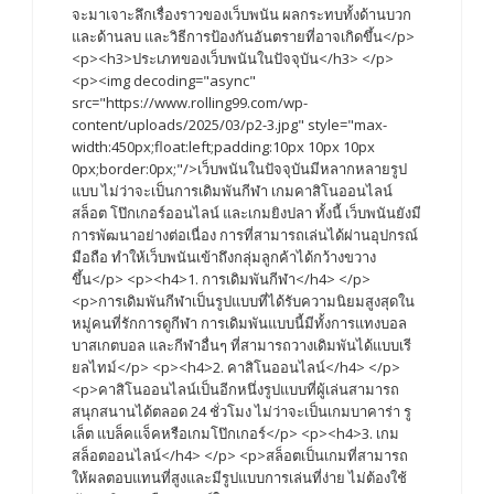
จะมาเจาะลึกเรื่องราวของเว็บพนัน ผลกระทบทั้งด้านบวก
และด้านลบ และวิธีการป้องกันอันตรายที่อาจเกิดขึ้น</p>
<p><h3>ประเภทของเว็บพนันในปัจจุบัน</h3> </p>
<p><img decoding="async"
src="https://www.rolling99.com/wp-
content/uploads/2025/03/p2-3.jpg" style="max-
width:450px;float:left;padding:10px 10px 10px
0px;border:0px;"/>เว็บพนันในปัจจุบันมีหลากหลายรูป
แบบ ไม่ว่าจะเป็นการเดิมพันกีฬา เกมคาสิโนออนไลน์
สล็อต โป๊กเกอร์ออนไลน์ และเกมยิงปลา ทั้งนี้ เว็บพนันยังมี
การพัฒนาอย่างต่อเนื่อง การที่สามารถเล่นได้ผ่านอุปกรณ์
มือถือ ทำให้เว็บพนันเข้าถึงกลุ่มลูกค้าได้กว้างขวาง
ขึ้น</p> <p><h4>1. การเดิมพันกีฬา</h4> </p>
<p>การเดิมพันกีฬาเป็นรูปแบบที่ได้รับความนิยมสูงสุดใน
หมู่คนที่รักการดูกีฬา การเดิมพันแบบนี้มีทั้งการแทงบอล
บาสเกตบอล และกีฬาอื่นๆ ที่สามารถวางเดิมพันได้แบบเรี
ยลไทม์</p> <p><h4>2. คาสิโนออนไลน์</h4> </p>
<p>คาสิโนออนไลน์เป็นอีกหนึ่งรูปแบบที่ผู้เล่นสามารถ
สนุกสนานได้ตลอด 24 ชั่วโมง ไม่ว่าจะเป็นเกมบาคาร่า รู
เล็ต แบล็คแจ็คหรือเกมโป๊กเกอร์</p> <p><h4>3. เกม
สล็อตออนไลน์</h4> </p> <p>สล็อตเป็นเกมที่สามารถ
ให้ผลตอบแทนที่สูงและมีรูปแบบการเล่นที่ง่าย ไม่ต้องใช้