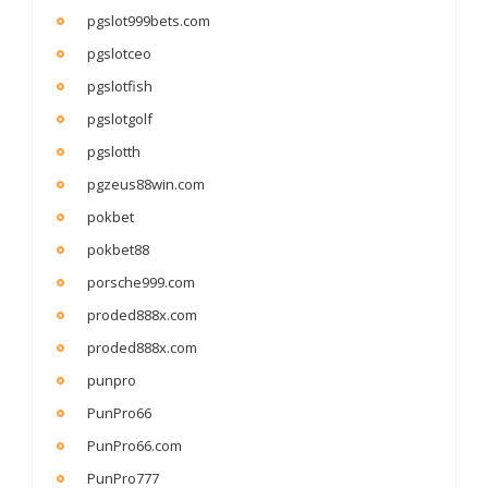
pgslot999bets.com
pgslotceo
pgslotfish
pgslotgolf
pgslotth
pgzeus88win.com
pokbet
pokbet88
porsche999.com
proded888x.com
proded888x.com
punpro
PunPro66
PunPro66.com
PunPro777