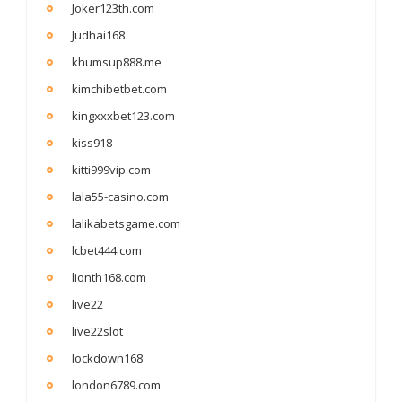
Joker123th.com
Judhai168
khumsup888.me
kimchibetbet.com
kingxxxbet123.com
kiss918
kitti999vip.com
lala55-casino.com
lalikabetsgame.com
lcbet444.com
lionth168.com
live22
live22slot
lockdown168
london6789.com