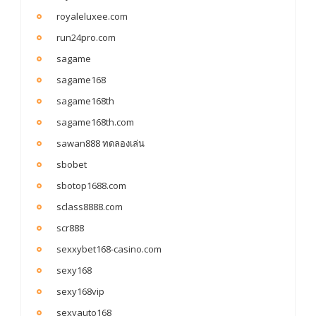
royaleluxee.com
run24pro.com
sagame
sagame168
sagame168th
sagame168th.com
sawan888 ทดลองเล่น
sbobet
sbotop1688.com
sclass8888.com
scr888
sexxybet168-casino.com
sexy168
sexy168vip
sexyauto168