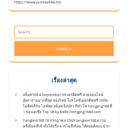
https://www.puntaek66.me
เรื่องล่าสุด
สล็อต168 4 September 69 เครดิตฟรี หวยออนไลน์
อัตราจ่ายมากที่สุด ของไทย โปรโมชั่นเครดิตฟรี 100%
ไม่ติดเทิร์น ไลฟ์สด สล็อต ยิงปลา กีฬา ไพ่ hengjing168 ที่
1 ของเอเชีย Top 38 by Nelle hengjing168d.com
Tangtem168 18 กรกฎาคม 2569 tangtem168 ความ
พรีเมียมที่เข้าถึงได้จริง ฝากไม่ถึงร้อย ได้สอยตังแน่ ฝาก-