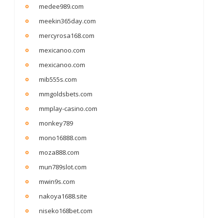
medee989.com
meekin365day.com
mercyrosa168.com
mexicanoo.com
mexicanoo.com
mib555s.com
mmgoldsbets.com
mmplay-casino.com
monkey789
mono16888.com
moza888.com
mun789slot.com
mwin9s.com
nakoya1688.site
niseko168bet.com