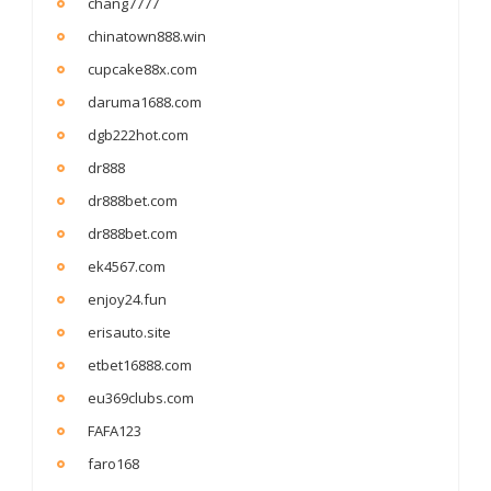
chang7777
chinatown888.win
cupcake88x.com
daruma1688.com
dgb222hot.com
dr888
dr888bet.com
dr888bet.com
ek4567.com
enjoy24.fun
erisauto.site
etbet16888.com
eu369clubs.com
FAFA123
faro168