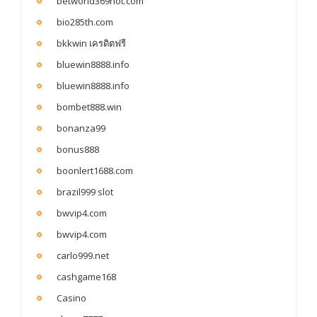
betworld369hot.com
bio285th.com
bkkwin เครดิตฟรี
bluewin8888.info
bluewin8888.info
bombet888.win
bonanza99
bonus888
boonlert1688.com
brazil999 slot
bwvip4.com
bwvip4.com
carlo999.net
cashgame168
Casino