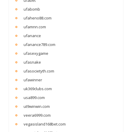
ufabet
ufabomb
ufaheno88.com
ufamnn.com
ufanance
ufanance789.com
ufasexygame
ufasnake
ufasocietyth.com
ufawinner
uk369clubs.com
usa899.com
ut9winwin.com
veera6999.com
vegasisland168bet.com