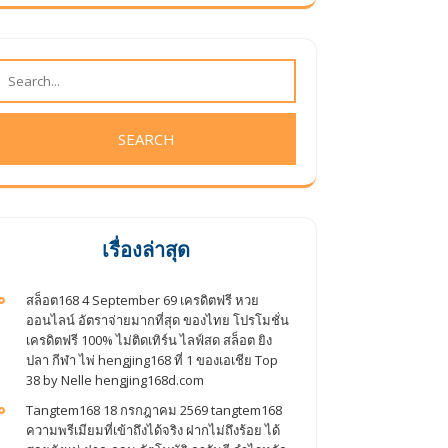
เรื่องล่าสุด
สล็อต168 4 September 69 เครดิตฟรี หวย
ออนไลน์ อัตราจ่ายมากที่สุด ของไทย โปรโมชั่น
เครดิตฟรี 100% ไม่ติดเทิร์น ไลฟ์สด สล็อต ยิง
ปลา กีฬา ไพ่ hengjing168 ที่ 1 ของเอเชีย Top
38 by Nelle hengjing168d.com
Tangtem168 18 กรกฎาคม 2569 tangtem168
ความพรีเมียมที่เข้าถึงได้จริง ฝากไม่ถึงร้อย ได้