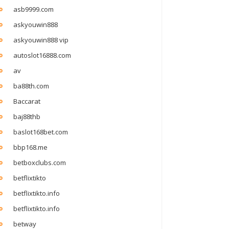
asb9999.com
askyouwin888
askyouwin888 vip
autoslot16888.com
av
ba88th.com
Baccarat
baj88thb
baslot168bet.com
bbp168.me
betboxclubs.com
betflixtikto
betflixtikto.info
betflixtikto.info
betway