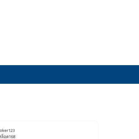
joker123
สล็อต168