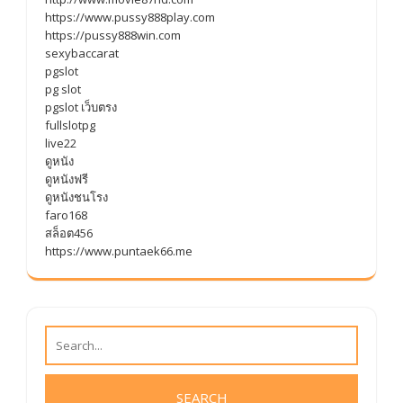
https://www.pussy888play.com
https://pussy888win.com
sexybaccarat
pgslot
pg slot
pgslot เว็บตรง
fullslotpg
live22
ดูหนัง
ดูหนังฟรี
ดูหนังชนโรง
faro168
สล็อต456
https://www.puntaek66.me