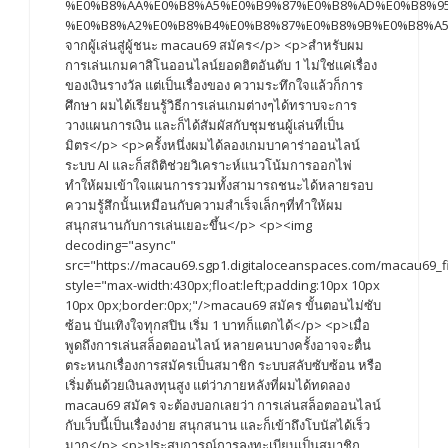
%E0%B8%AA%E0%B8%A5%E0%B9%87%E0%B8%AD%E0%B8%95
%E0%B8%A2%E0%B8%B4%E0%B8%87%E0%B8%9B%E0%B8%A5%
จากผู้เล่นสู่ผู้ชนะ macau69 สมัคร</p> <p>สำหรับผม
การเล่นเกมคาสิโนออนไลน์ยอดฮิตอันดับ 1 ไม่ใช่แค่เรื่อง
ของเงินรางวัล แต่เป็นเรื่องของ ความระทึกใจแล้วก็การ
ศึกษา ผมได้เรียนรู้วิธีการเล่นเกมต่างๆได้ทราบจะการ
วางแผนการเงิน และก็ได้สัมผัสกับชุมชนผู้เล่นที่เป็น
มิตร</p> <p>ครั้งหนึ่งผมได้ลองเกมบาคาร่าออนไลน์
ระบบ AI และก็สถิติช่วยวิเคราะห์แนวโน้มการออกไพ่
ทำให้ผมเข้าใจแผนการรวมทั้งสามารถชนะได้หลายรอบ
ความรู้สึกนั้นเหมือนกับความสำเร็จเล็กๆที่ทำให้ผม
สนุกสนานกับการเล่นเยอะขึ้น</p> <p><img
decoding="async"
src="https://macau69.sgp1.digitaloceanspaces.com/macau69_f
style="max-width:430px;float:left;padding:10px 10px
10px 0px;border:0px;"/>macau69 สมัคร ขั้นตอนไม่ซับ
ซ้อน บันเทิงใจทุกสปิน เริ่ม 1 บาทก็แตกได้</p> <p>เมื่อ
พูดถึงการเล่นสล็อตออนไลน์ หลายคนบางครั้งอาจจะตื่น
ตระหนกเรื่องการสมัครเป็นสมาชิก ระบบสลับซับซ้อน หรือ
เริ่มต้นด้วยเงินลงทุนสูง แต่ว่าภายหลังที่ผมได้ทดลอง
macau69 สมัคร จะต้องบอกเลยว่า การเล่นสล็อตออนไลน์
กับเว็บนี้เป็นเรื่องง่าย สนุกสนาน และก็เข้าถึงโบนัสได้เร็ว
มาก</p> <p>ประสบการณ์การลงทะเบียนเป็นสมาชิก