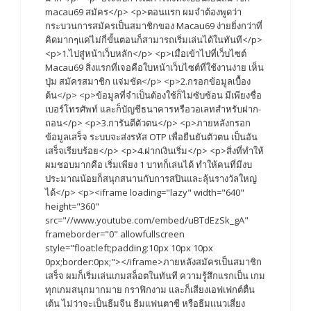
macau69 สมัคร</p> <p>ตอนแรก ผมจำต้องพูดว่า
กระบวนการสมัครเป็นสมาชิกของ Macau69 ง่ายยิ่งกว่าที่
คิดมากๆแค่ไม่กี่ขั้นตอนก็สามารถเริ่มเล่นได้ในทันที</p>
<p>1.ไปสู่หน้าเว็บหลัก</p> <p>เมื่อเข้าไปที่เว็บไซต์
Macau69 สิ่งแรกที่เจอคือใบหน้าเว็บไซต์ที่ใช้งานง่าย เห็น
ปุ่ม สมัครสมาชิก แจ่มชัด</p> <p>2.กรอกข้อมูลเบื้อง
ต้น</p> <p>ข้อมูลที่จำเป็นต้องใช้ก็ไม่ซับซ้อน มีเพียงชื่อ
เบอร์โทรศัพท์ และก็บัญชีธนาคารหรือวอเลทสำหรับฝาก-
ถอน</p> <p>3.การันตีตัวตน</p> <p>ภายหลังกรอก
ข้อมูลเสร็จ ระบบจะส่งรหัส OTP เพื่อยืนยันตัวตน เป็นอัน
เสร็จเรียบร้อย</p> <p>4.ฝากเงินเริ่ม</p> <p>สิ่งที่ทำให้
ผมชอบมากคือ เริ่มเพียง 1 บาทก็เล่นได้ ทำให้คนที่มีงบ
ประมาณน้อยก็สนุกสนานกับการสปินและลุ้นรางวัลใหญ่
ได้</p> <p><iframe loading="lazy" width="640"
height="360"
src="//www.youtube.com/embed/uBTdEzSk_gA"
frameborder="0" allowfullscreen
style="float:left;padding:10px 10px 10px
0px;border:0px;"></iframe>ภายหลังสมัครเป็นสมาชิก
เสร็จ ผมก็เริ่มเล่นเกมสล็อตในทันที ความรู้สึกแรกเป็น เกม
ทุกเกมสนุกมากมาย กราฟิกงาม และก็เสียงเอฟเฟกต์ตื่น
เต้น ไม่ว่าจะเป็นธีมจีน ธีมแฟนตาซี หรือธีมแนวเสี่ยง