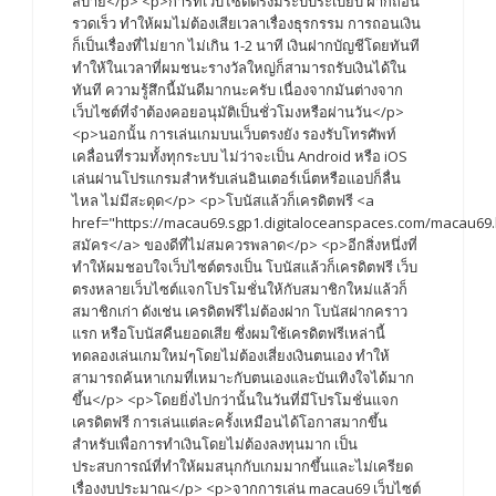
สบาย</p> <p>การที่เว็บไซต์ตรงมีระบบระเบียบ ฝากถอน
รวดเร็ว ทำให้ผมไม่ต้องเสียเวลาเรื่องธุรกรรม การถอนเงิน
ก็เป็นเรื่องที่ไม่ยาก ไม่เกิน 1-2 นาที เงินฝากบัญชีโดยทันที
ทำให้ในเวลาที่ผมชนะรางวัลใหญ่ก็สามารถรับเงินได้ใน
ทันที ความรู้สึกนี้มันดีมากนะครับ เนื่องจากมันต่างจาก
เว็บไซต์ที่จำต้องคอยอนุมัติเป็นชั่วโมงหรือผ่านวัน</p>
<p>นอกนั้น การเล่นเกมบนเว็บตรงยัง รองรับโทรศัพท์
เคลื่อนที่รวมทั้งทุกระบบ ไม่ว่าจะเป็น Android หรือ iOS
เล่นผ่านโปรแกรมสำหรับเล่นอินเตอร์เน็ตหรือแอปก็ลื่น
ไหล ไม่มีสะดุด</p> <p>โบนัสแล้วก็เครดิตฟรี <a
href="https://macau69.sgp1.digitaloceanspaces.com/macau69
สมัคร</a> ของดีที่ไม่สมควรพลาด</p> <p>อีกสิ่งหนึ่งที่
ทำให้ผมชอบใจเว็บไซต์ตรงเป็น โบนัสแล้วก็เครดิตฟรี เว็บ
ตรงหลายเว็บไซต์แจกโปรโมชั่นให้กับสมาชิกใหม่แล้วก็
สมาชิกเก่า ดังเช่น เครดิตฟรีไม่ต้องฝาก โบนัสฝากคราว
แรก หรือโบนัสคืนยอดเสีย ซึ่งผมใช้เครดิตฟรีเหล่านี้
ทดลองเล่นเกมใหม่ๆโดยไม่ต้องเสี่ยงเงินตนเอง ทำให้
สามารถค้นหาเกมที่เหมาะกับตนเองและบันเทิงใจได้มาก
ขึ้น</p> <p>โดยยิ่งไปกว่านั้นในวันที่มีโปรโมชั่นแจก
เครดิตฟรี การเล่นแต่ละครั้งเหมือนได้โอกาสมากขึ้น
สำหรับเพื่อการทำเงินโดยไม่ต้องลงทุนมาก เป็น
ประสบการณ์ที่ทำให้ผมสนุกกับเกมมากขึ้นและไม่เครียด
เรื่องงบประมาณ</p> <p>จากการเล่น macau69 เว็บไซต์