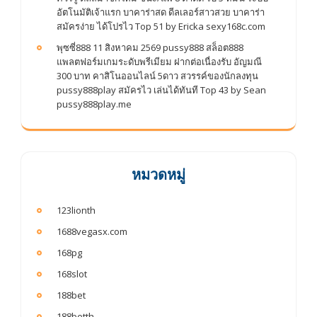
อัตโนมัติเจ้าแรก บาคาร่าสด ดีลเลอร์สาวสวย บาคาร่า
สมัครง่าย ได้โปรไว Top 51 by Ericka sexy168c.com
พุซซี่888 11 สิงหาคม 2569 pussy888 สล็อต888
แพลตฟอร์มเกมระดับพรีเมียม ฝากต่อเนื่องรับ อัญมณี
300 บาท คาสิโนออนไลน์ 5ดาว สวรรค์ของนักลงทุน
pussy888play สมัครไว เล่นได้ทันที Top 43 by Sean
pussy888play.me
หมวดหมู่
123lionth
1688vegasx.com
168pg
168slot
188bet
188betth