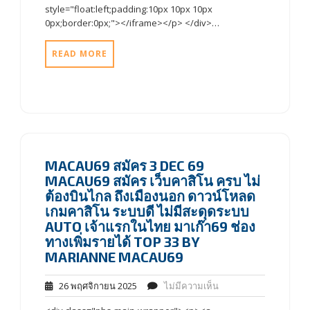
style="float:left;padding:10px 10px 10px
0px;border:0px;"></iframe></p> </div>…
READ MORE
MACAU69 สมัคร 3 DEC 69
MACAU69 สมัคร เว็บคาสิโน ครบ ไม่
ต้องบินไกล ถึงเมืองนอก ดาวน์โหลด
เกมคาสิโน ระบบดี ไม่มีสะดุดระบบ
AUTO เจ้าแรกในไทย มาเก๊า69 ช่อง
ทางเพิ่มรายได้ TOP 33 BY
MARIANNE MACAU69
26 พฤศจิกายน 2025
ไม่มีความเห็น