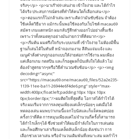
จริงๆ</p> <p>มาเก๊า69 เล่นง่าย เข้าใจง่าย และได้กำไร
ได้จริง ประสบการณ์ตรงที่ทำให้คนใดก็เลือกเล่น</p>
<p>ตอนแรกก็ไม่กล้าเล่น เพราะคิดว่ามันซับซ้อน จำต้อง
ใช้เคล็ดวิธีมาก แม้กระนั้นพอใช้ลองกับเว็บไซต์ macau69
สมัคร เกมแตกหนัก ผมกลับรู้สึกต่างออกไปอย่างสิ้นเชิง
เพราะว่าทั้งหมดทุกอย่างมันง่ายกว่าที่คิดมาก</p>
<p>เริ่มต้น ผมตรึงใจกับระบบเกมที่ เข้าใจง่าย ไม่ต้องมีพื้น
ฐานก็เล่นได้ในทันที หน้าจอเกมงาม สีสันแจ่มแจ้ง และ
เมนูคำสั่งต่างๆถูกออกแบบให้ง่ายต่อการใช้งาน ผมเพียง
แค่เลือกเกม กดสปิน และก็รอดูผลก็บันเทิงใจได้แล้ว ไม่
ต้องจำสูตรยากๆหรือวิธีคำนวณซับซ้อน</p> <p><img
decoding="async"
src="https://macau69.one/macau69_files/52a2e235-
1139-11ee-ba11-26944e6f4de6.png" style="max-
width:400px;float:left;padding:10px 10px 10px
0px;border:0px;"/>ผมติดใจที่สุดคือ โอกาสได้กำไรได้
จริง ผมเริ่มจากการลงทุนเพียงแค่เล็กๆน้อยๆ แต่เมื่อได้
ทดลองเล่น ผมพบว่าเกมนี้แจกโบนัสและก็แจ็คพอตบ่อย
ครั้งกว่าที่คิด การหมุนเพียงแค่ไม่จำนวนกี่ครั้งก็สามารถ
ได้กำไรเล็กๆได้ ซึ่งช่วยทำให้ผมมีกำลังใจในการเล่นต่อ
และก็พอศึกษาเล่าเรียนเคล็ดลับเล็กน้อย ดังเช่นว่า การ
เลือกช่วงเวลาเล่น หรือจำนวนเดิมพันที่เหมาะสม ผลกำไร