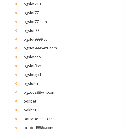
pgslot718
pgslot77
pgslot77.com
pgslot99
pgslot9999.co
pgslot999bets.com
pgslotceo
pgslotfish
pgslotgolf
pgslotth
pgzeus88win.com
pokbet
pokbet88
porsche999.com
proded888x.com