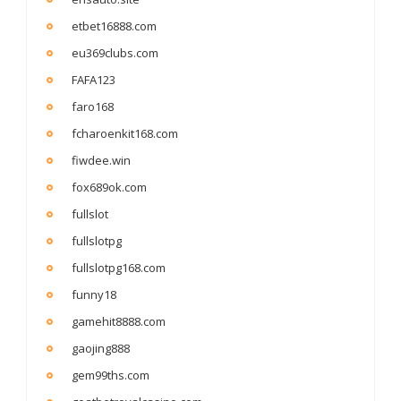
etbet16888.com
eu369clubs.com
FAFA123
faro168
fcharoenkit168.com
fiwdee.win
fox689ok.com
fullslot
fullslotpg
fullslotpg168.com
funny18
gamehit8888.com
gaojing888
gem99ths.com