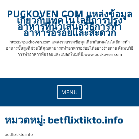
Skip
to
PUCKOVEN COM แหล่งข้อมูล
content
เกี่ยวกับเทคโนโลยีการปรุง
อาหารที่นำเสนอวิธีการทำ
อาหารอร่อยและสะดวก
https://puckoven.com แหล่งรวบรวมข้อมูลเกี่ยวกับเทคโนโลยีการทำ
อาหารขั้นสูงที่ช่วยให้คุณสามารถทำอาหารอร่อยได้อย่างง่ายดาย ค้นพบวิธี
การทำอาหารที่อร่อยและแปลกใหม่ที่นี่ www puckoven com
MENU
หมวดหมู่:
betflixtikto.info
betflixtikto.info