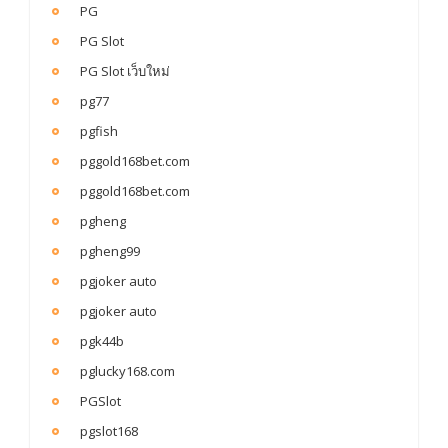
PG
PG Slot
PG Slot เว็บใหม่
pg77
pgfish
pggold168bet.com
pggold168bet.com
pgheng
pgheng99
pgjoker auto
pgjoker auto
pgk44b
pglucky168.com
PGSlot
pgslot168