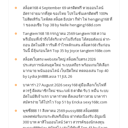
สล็อต168 4 September 69 เครดิตฟรี หวยออนไลน์
อัตราจ่ายมากที่สุด ของไทย โปรโมชั่นเครดิตฟรี 100%
ไม่ติดเทิร์น ไลฟ์สด สล็อต ยิงปลา กีฬา ไพ่ hengjing168 ที่
1 ของเอเชีย Top 38 by Nelle hengjing168d.com
Tangtem168 18 กรกฎาคม 2569 tangtem168 ความ
พรีเมียมที่เข้าถึงได้จริง ฝากไม่ถึงร้อย ได้สอยตังแน่ ฝาก-
ถอน อัตโนมัติ การันตี กำไรหลักแสน สล็อต168 เริ่มก่อน
วันนี้ มีลุ้นก่อนใคร Top 35 by Joyce tangtem168e.com
สล็อตเว็บตรง websiteใหญ่ สล็อตเว็บตรง 2026
ประสบการณ์เล่นยุคใหม่ ระบบเสถียร พร้อมเกมให้เลือก
มากมาย พนันออนไลน์ เว็บเปิดใหม่ ทดลองเล่น Top 40
by Lydia Jin888.asia 11 JUL 26
บาคาร่า 27 August 2026 sexy168 คู่มือเลือกเว็บไพ่ที่
ควรรู้ ดีลสมาชิกใหม่ ชนะ/แพ้ 8 ตาติด รับ 5 หมื่น ระบบ
อัตโนมัติเจ้าแรก บาคาร่าสด ดีลเลอร์สาวสวย บาคาร่า
สมัครง่าย ได้โปรไว Top 51 by Ericka sexy168c.com
พุซซี่888 11 สิงหาคม 2569 pussy888 สล็อต888
แพลตฟอร์มเกมระดับพรีเมียม ฝากต่อเนื่องรับ อัญมณี
300 บาท คาสิโนออนไลน์ 5ดาว สวรรค์ของนักลงทุน
pussy888play สมัครไว เล่นได้ทันที Top 43 by Sean