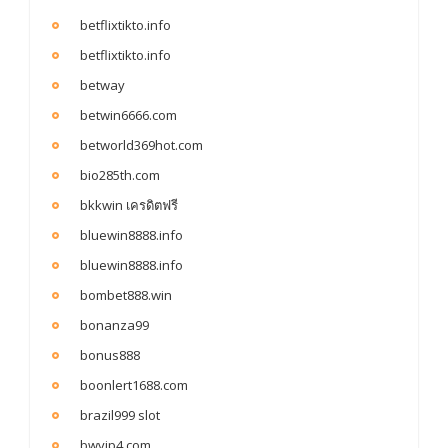
betflixtikto.info
betflixtikto.info
betway
betwin6666.com
betworld369hot.com
bio285th.com
bkkwin เครดิตฟรี
bluewin8888.info
bluewin8888.info
bombet888.win
bonanza99
bonus888
boonlert1688.com
brazil999 slot
bwvip4.com