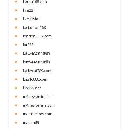
lionth168.com
live22
live22slot
lockdown168
london6789.com
lot888
lotto432 ทางเข้า
lotto432 ทางเข้า
luckycat789.com
luis16888.com
lux555.net
m4newonline.com
m4newonline.com
mac1bet789.com
macau69