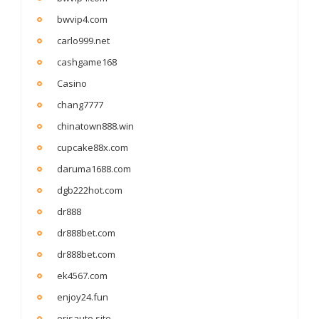
bwvip4.com
carlo999.net
cashgame168
Casino
chang7777
chinatown888.win
cupcake88x.com
daruma1688.com
dgb222hot.com
dr888
dr888bet.com
dr888bet.com
ek4567.com
enjoy24.fun
erisauto.site