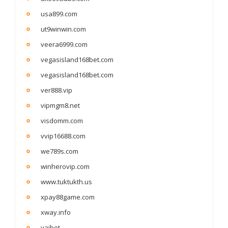
usa899.com
ut9winwin.com
veera6999.com
vegasisland168bet.com
vegasisland168bet.com
ver888.vip
vipmgm8.net
visdomm.com
vvip16688.com
we789s.com
winherovip.com
www.tuktukth.us
xpay88game.com
xway.info
yaibet