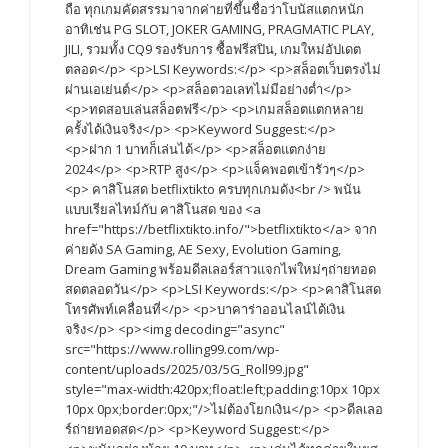
ถือ ทุกเกมคัดสรรมาจากค่ายที่ขึ้นชื่อว่าโบนัสแตกหนัก
อาทิเช่น PG SLOT, JOKER GAMING, PRAGMATIC PLAY,
JILI, รวมทั้ง CQ9 รองรับการ ซื้อฟรีสปิน, เกมใหม่อัปเดต
ตลอด</p> <p>LSI Keywords:</p> <p>สล็อตเว็บตรงไม่
ผ่านเอเย่นต์</p> <p>สล็อตวอเลทไม่มีอย่างต่ำ</p>
<p>ทดสอบเล่นสล็อตฟรี</p> <p>เกมสล็อตแตกหลาย
ครั้งได้เงินจริง</p> <p>Keyword Suggest:</p>
<p>ฝาก 1 บาทก็เล่นได้</p> <p>สล็อตแตกง่าย
2024</p> <p>RTP สูง</p> <p>แจ็คพอตเข้ารัวๆ</p>
<p> คาสิโนสด betflixtikto ครบทุกเกมดัง<br /> พนัน
แบบเรียลไทม์กับ คาสิโนสด ของ <a
href="https://betflixtikto.info/">betflixtikto</a> จาก
ค่ายดัง SA Gaming, AE Sexy, Evolution Gaming,
Dream Gaming พร้อมดีลเลอร์สาวแจกไพ่ใหม่ๆถ่ายทอด
สดตลอดวัน</p> <p>LSI Keywords:</p> <p>คาสิโนสด
โทรศัพท์เคลื่อนที่</p> <p>บาคาร่าออนไลน์ได้เงิน
จริง</p> <p><img decoding="async"
src="https://www.rolling99.com/wp-
content/uploads/2025/03/5G_Roll99.jpg"
style="max-width:420px;float:left;padding:10px 10px
10px 0px;border:0px;"/>ไม่ต้องโยกเงิน</p> <p>ดีลเลอ
ร์ถ่ายทอดสด</p> <p>Keyword Suggest:</p>