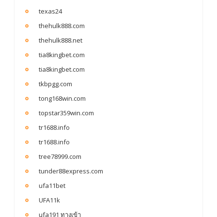
texas24
thehulk888.com
thehulk888.net
tia8kingbet.com
tia8kingbet.com
tkbpgg.com
tong168win.com
topstar359win.com
tr1688.info
tr1688.info
tree78999.com
tunder88express.com
ufa11bet
UFA11k
ufa191 ทางเข้า