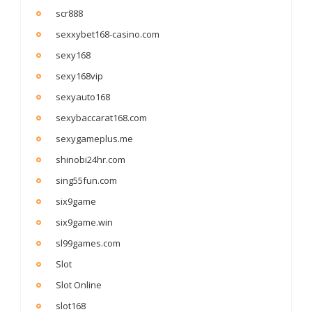
scr888
sexxybet168-casino.com
sexy168
sexy168vip
sexyauto168
sexybaccarat168.com
sexygameplus.me
shinobi24hr.com
sing55fun.com
six9game
six9game.win
sl99games.com
Slot
Slot Online
slot168