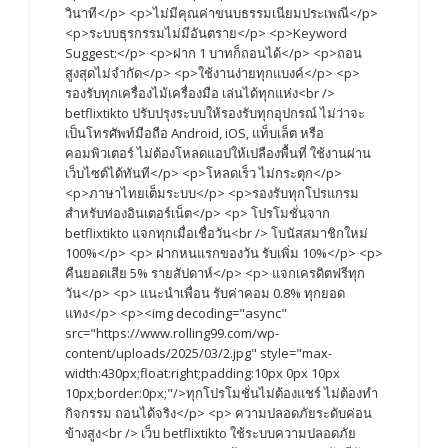
วินาที</p> <p>ไม่มีคุณค่าขนบธรรมเนียมประเพณี</p>
<p>ระบบธุรกรรมไม่มีอันตราย</p> <p>Keyword
Suggest:</p> <p>ฝาก 1 บาทก็ถอนได้</p> <p>ถอน
สูงสุดไม่จำกัด</p> <p>ใช้งานง่ายทุกแบงค์</p> <p>
รองรับทุกเครื่องไม้เครื่องมือ เล่นได้ทุกแห่ง<br />
betflixtikto ปรับปรุงระบบให้รองรับทุกอุปกรณ์ ไม่ว่าจะ
เป็นโทรศัพท์มือถือ Android, iOS, แท็บเล็ต หรือ
คอมพิวเตอร์ ไม่ต้องโหลดแอปให้เปลืองพื้นที่ ใช้งานผ่าน
เว็บไซต์ได้ทันที</p> <p>โหลดเร็ว ไม่กระตุก</p>
<p>ภาษาไทยเต็มระบบ</p> <p>รองรับทุกโปรแกรม
สำหรับท่องอินเตอร์เน็ต</p> <p> โปรโมชั่นจาก
betflixtikto แจกทุกเมื่อเชื่อวัน<br /> โบนัสสมาชิกใหม่
100%</p> <p> ฝากหนแรกของวัน รับเพิ่ม 10%</p> <p>
คืนยอดเสีย 5% รายสัปดาห์</p> <p> แจกเครดิตฟรีทุก
วัน</p> <p> แนะนำเพื่อน รับค่าคอม 0.8% ทุกยอด
แทง</p> <p><img decoding="async"
src="https://www.rolling99.com/wp-
content/uploads/2025/03/2.jpg" style="max-
width:430px;float:right;padding:10px 0px 10px
10px;border:0px;"/>ทุกโปรโมชั่นไม่ต้องแชร์ ไม่ต้องทำ
กิจกรรม ถอนได้จริง</p> <p> ความปลอดภัยระดับค่อน
ข้างสูง<br /> เว็บ betflixtikto ใช้ระบบความปลอดภัย