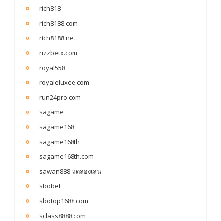
rich818
rich8188.com
rich8188.net
rizzbetx.com
royal558
royaleluxee.com
run24pro.com
sagame
sagame168
sagame168th
sagame168th.com
sawan888 ทดลองเล่น
sbobet
sbotop1688.com
sclass8888.com