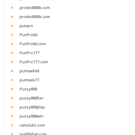
proded888x.com
proded888x.com
punpro
PunPro66
PunPro66.com
PunPro777
PunPro777.com
puntaek66
puntaek77
Pussy888
pussy888fun
pussy888play
pussy888win
ramclubx.com
realflikbet.com