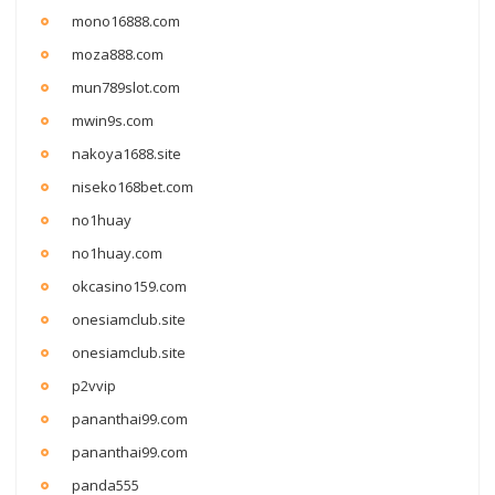
mono16888.com
moza888.com
mun789slot.com
mwin9s.com
nakoya1688.site
niseko168bet.com
no1huay
no1huay.com
okcasino159.com
onesiamclub.site
onesiamclub.site
p2vvip
pananthai99.com
pananthai99.com
panda555