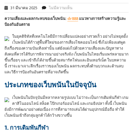
31 มีนาคม 2025
ไม่มีความเห็น
ความเสี่ยงและผลกระทบของเว็บพนัน:
dr888
แนวทางการสร้างความรู้และ
ป้องกันอันตราย
ในยุคดิจิทัลที่เทคโนโลยีมีการเปลี่ยนแปลงอย่างรวดเร็ว อย่างไม่หยุดยั้ง
เว็บพนันได้ก้าวสู่พื้นที่ใหม่ของการเสี่ยงโชคออนไลน์ ซึ่งไม่เพียงแต่พูด
ถึงเรื่องของความบันเทิงเท่านั้น แต่ยังแฝงไปด้วยความเสี่ยงและปัญหาทาง
สังคมที่ควรได้รับการพิจารณาอย่างจริงจัง เว็บพนันในไทยเริ่มแพร่หลายมาก
ขึ้นเรื่อยๆ และเข้าถึงได้ง่ายขึ้นด้วยสมาร์ทโฟนและอินเทอร์เน็ต ในบทความ
นี้ เราจะมาเจาะลึกเรื่องราวของเว็บพนัน ผลกระทบทั้งด้านบวกและด้านลบ
และวิธีการป้องกันอันตรายที่อาจเกิดขึ้น
ประเภทของเว็บพนันในปัจจุบัน
เว็บพนันในปัจจุบันมีหลากหลายรูปแบบ ไม่ว่าจะเป็นการเดิมพันกีฬา เกม
คาสิโนออนไลน์ สล็อต โป๊กเกอร์ออนไลน์ และเกมยิงปลา ทั้งนี้ เว็บพนัน
ยังมีการพัฒนาอย่างต่อเนื่อง การที่สามารถเล่นได้ผ่านอุปกรณ์มือถือ ทำให้
เว็บพนันเข้าถึงกลุ่มลูกค้าได้กว้างขวางขึ้น
1. การเดิมพันกีฬา