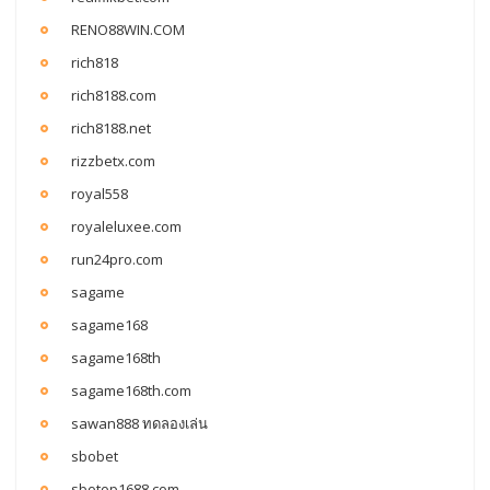
RENO88WIN.COM
rich818
rich8188.com
rich8188.net
rizzbetx.com
royal558
royaleluxee.com
run24pro.com
sagame
sagame168
sagame168th
sagame168th.com
sawan888 ทดลองเล่น
sbobet
sbotop1688.com