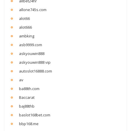
allbet24hr
allone745s.com
alot66
alot666
ambking
asb9999.com
askyouwin888
askyouwin888 vip
autoslot16888.com
av
ba88th.com
Baccarat
baj88thb
baslot168bet.com
bbp168.me