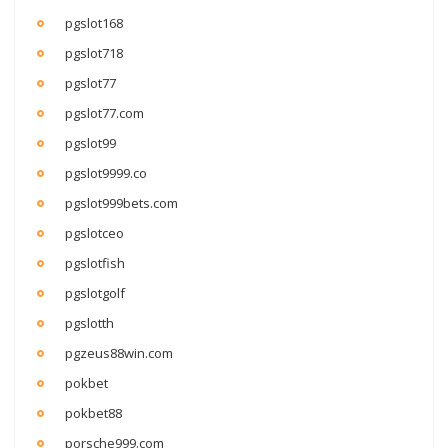
pgslot168
pgslot718
pgslot77
pgslot77.com
pgslot99
pgslot9999.co
pgslot999bets.com
pgslotceo
pgslotfish
pgslotgolf
pgslotth
pgzeus88win.com
pokbet
pokbet88
porsche999.com