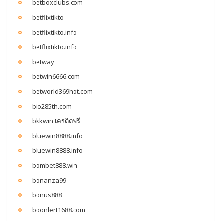
betboxclubs.com
betflixtikto
betflixtikto.info
betflixtikto.info
betway
betwin6666.com
betworld369hot.com
bio285th.com
bkkwin เครดิตฟรี
bluewin8888.info
bluewin8888.info
bombet888.win
bonanza99
bonus888
boonlert1688.com