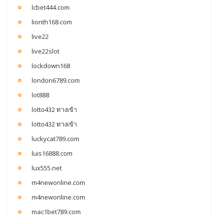
lcbet444.com
lionth168.com
live22
live22slot
lockdown168
london6789.com
lot888
lotto432 ทางเข้า
lotto432 ทางเข้า
luckycat789.com
luis16888.com
lux555.net
m4newonline.com
m4newonline.com
mac1bet789.com