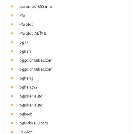
paramax1688.info
PG
PG Slot
PG Slot เว็บใหม่
pg77
pgfish
pggold168bet.com
pggold168bet.com
pgheng
pgheng99
pgjoker auto
pgjoker auto
pgk44b
pglucky168.com
PGSlot