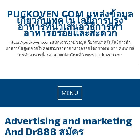
Skip
to
PUCKOVEN COM แหล่งข้อมูล
content
เกี่ยวกับเทคโนโลยีการปรุง
อาหารที่นำเสนอวิธีการทำ
อาหารอร่อยและสะดวก
https://puckoven.com แหล่งรวบรวมข้อมูลเกี่ยวกับเทคโนโลยีการทำ
อาหารขั้นสูงที่ช่วยให้คุณสามารถทำอาหารอร่อยได้อย่างง่ายดาย ค้นพบวิธี
การทำอาหารที่อร่อยและแปลกใหม่ที่นี่ www puckoven com
MENU
Advertising and marketing
And Dr888 สมัคร