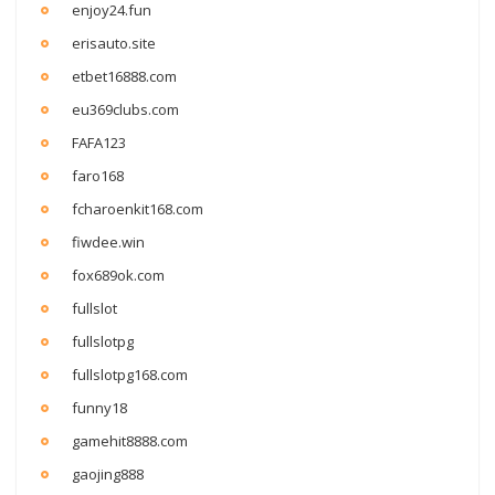
enjoy24.fun
erisauto.site
etbet16888.com
eu369clubs.com
FAFA123
faro168
fcharoenkit168.com
fiwdee.win
fox689ok.com
fullslot
fullslotpg
fullslotpg168.com
funny18
gamehit8888.com
gaojing888