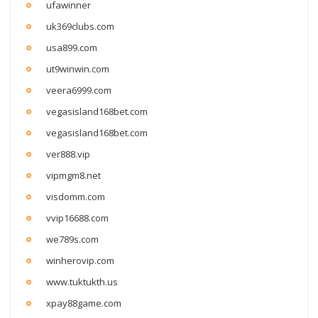
ufawinner
uk369clubs.com
usa899.com
ut9winwin.com
veera6999.com
vegasisland168bet.com
vegasisland168bet.com
ver888.vip
vipmgm8.net
visdomm.com
vvip16688.com
we789s.com
winherovip.com
www.tuktukth.us
xpay88game.com