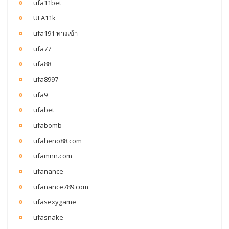
ufa11bet
UFA11k
ufa191 ทางเข้า
ufa77
ufa88
ufa8997
ufa9
ufabet
ufabomb
ufaheno88.com
ufamnn.com
ufanance
ufanance789.com
ufasexygame
ufasnake