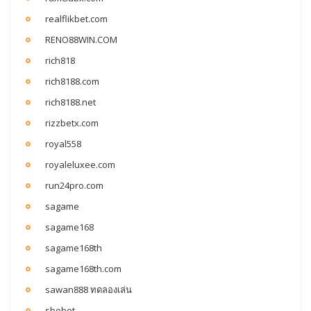
realflikbet.com
RENO88WIN.COM
rich818
rich8188.com
rich8188.net
rizzbetx.com
royal558
royaleluxee.com
run24pro.com
sagame
sagame168
sagame168th
sagame168th.com
sawan888 ทดลองเล่น
sbobet