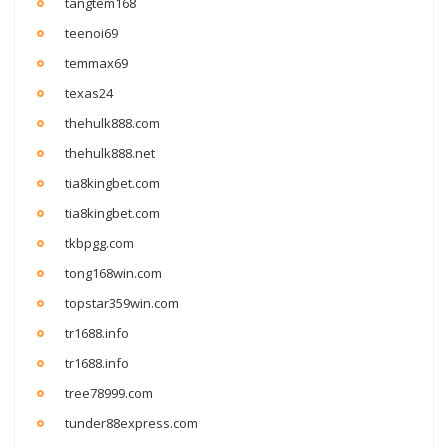
tangtem168
teenoi69
temmax69
texas24
thehulk888.com
thehulk888.net
tia8kingbet.com
tia8kingbet.com
tkbpgg.com
tong168win.com
topstar359win.com
tr1688.info
tr1688.info
tree78999.com
tunder88express.com