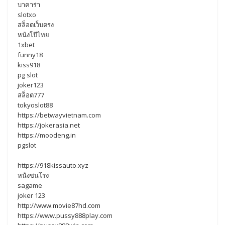
บาคาร่า
slotxo
สล็อตเว็บตรง
หนังโป๊ไทย
1xbet
funny18
kiss918
pg slot
joker123
สล็อต777
tokyoslot88
https://betwayvietnam.com
https://jokerasia.net
https://moodeng.in
pgslot
https://918kissauto.xyz
หนังชนโรง
sagame
joker 123
http://www.movie87hd.com
https://www.pussy888play.com