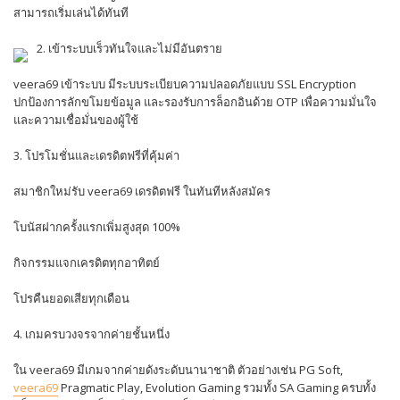
สามารถเริ่มเล่นได้ทันที
2. เข้าระบบเร็วทันใจและไม่มีอันตราย
veera69 เข้าระบบ มีระบบระเบียบความปลอดภัยแบบ SSL Encryption
ปกป้องการลักขโมยข้อมูล และรองรับการล็อกอินด้วย OTP เพื่อความมั่นใจ
และความเชื่อมั่นของผู้ใช้
3. โปรโมชั่นและเดรดิตฟรีที่คุ้มค่า
สมาชิกใหม่รับ veera69 เดรดิตฟรี ในทันทีหลังสมัคร
โบนัสฝากครั้งแรกเพิ่มสูงสุด 100%
กิจกรรมแจกเครดิตทุกอาทิตย์
โปรคืนยอดเสียทุกเดือน
4. เกมครบวงจรจากค่ายชั้นหนึ่ง
ใน veera69 มีเกมจากค่ายดังระดับนานาชาติ ตัวอย่างเช่น PG Soft,
veera69
Pragmatic Play, Evolution Gaming รวมทั้ง SA Gaming ครบทั้ง