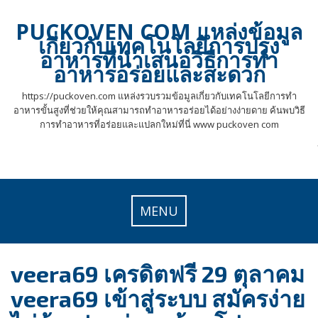
Skip
to
PUCKOVEN COM แหล่งข้อมูล
content
เกี่ยวกับเทคโนโลยีการปรุง
อาหารที่นำเสนอวิธีการทำ
อาหารอร่อยและสะดวก
https://puckoven.com แหล่งรวบรวมข้อมูลเกี่ยวกับเทคโนโลยีการทำ
อาหารขั้นสูงที่ช่วยให้คุณสามารถทำอาหารอร่อยได้อย่างง่ายดาย ค้นพบวิธี
การทำอาหารที่อร่อยและแปลกใหม่ที่นี่ www puckoven com
MENU
veera69 เครดิตฟรี 29 ตุลาคม
veera69 เข้าสู่ระบบ สมัครง่าย