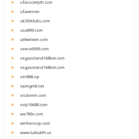
ufasocietyth.com
ufawinner
uk369clubs.com
usa899.com
ut9winwin.com
veera6999.com
vegasisland168bet.com
vegasisland168bet.com
ver888.vip
vipmgm8.net
visdomm.com
vvip16688.com
we789s.com
winherovip.com
www.tuktukth.us