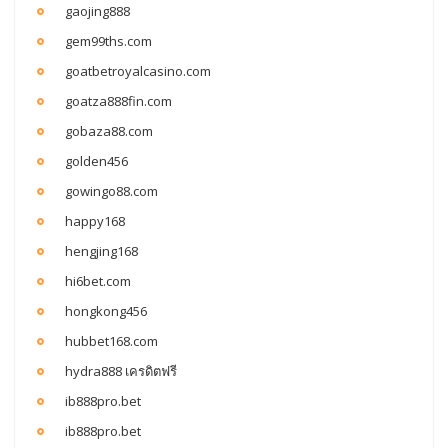
gaojing888
gem99ths.com
goatbetroyalcasino.com
goatza888fin.com
gobaza88.com
golden456
gowingo88.com
happy168
hengjing168
hi6bet.com
hongkong456
hubbet168.com
hydra888 เครดิตฟรี
ib888pro.bet
ib888pro.bet