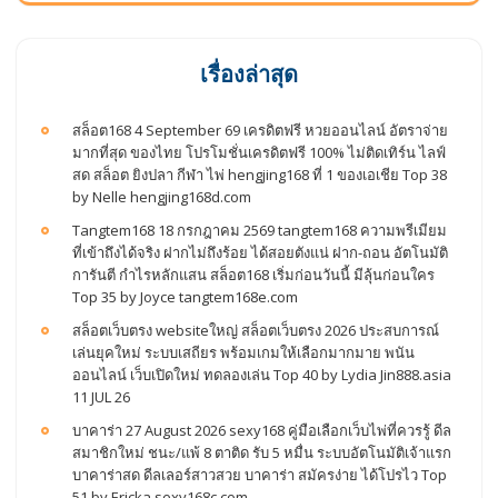
เรื่องล่าสุด
สล็อต168 4 September 69 เครดิตฟรี หวยออนไลน์ อัตราจ่าย
มากที่สุด ของไทย โปรโมชั่นเครดิตฟรี 100% ไม่ติดเทิร์น ไลฟ์
สด สล็อต ยิงปลา กีฬา ไพ่ hengjing168 ที่ 1 ของเอเชีย Top 38
by Nelle hengjing168d.com
Tangtem168 18 กรกฎาคม 2569 tangtem168 ความพรีเมียม
ที่เข้าถึงได้จริง ฝากไม่ถึงร้อย ได้สอยตังแน่ ฝาก-ถอน อัตโนมัติ
การันตี กำไรหลักแสน สล็อต168 เริ่มก่อนวันนี้ มีลุ้นก่อนใคร
Top 35 by Joyce tangtem168e.com
สล็อตเว็บตรง websiteใหญ่ สล็อตเว็บตรง 2026 ประสบการณ์
เล่นยุคใหม่ ระบบเสถียร พร้อมเกมให้เลือกมากมาย พนัน
ออนไลน์ เว็บเปิดใหม่ ทดลองเล่น Top 40 by Lydia Jin888.asia
11 JUL 26
บาคาร่า 27 August 2026 sexy168 คู่มือเลือกเว็บไพ่ที่ควรรู้ ดีล
สมาชิกใหม่ ชนะ/แพ้ 8 ตาติด รับ 5 หมื่น ระบบอัตโนมัติเจ้าแรก
บาคาร่าสด ดีลเลอร์สาวสวย บาคาร่า สมัครง่าย ได้โปรไว Top
51 by Ericka sexy168c.com