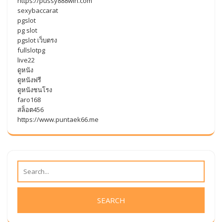
https://pussy888win.com
sexybaccarat
pgslot
pg slot
pgslot เว็บตรง
fullslotpg
live22
ดูหนัง
ดูหนังฟรี
ดูหนังชนโรง
faro168
สล็อต456
https://www.puntaek66.me