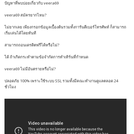
ปัญหาที่พบบ่อยเกี่ยวกับ veera69
veera69 สมัครยากไหม?
ไม่ยากเลย เพียงกรอกข้อมูลเบื้องต้นรวมทั้งการันตีเบอร์โทรศัพท์ ก็สามารถ
เริ่มเล่นได้โดยทันที
สามารถถอนเดรดิตฟรีได้หรือไม่?
ได้ ถ้าเกิดกระทำตามข้อจำกัดการทำเทิร์นที่กำหนด
veera69 ไม่มีอันตรายหรือไม่?
ปลอดภัย 100% เพราะใช้ระบบ SSL รวมทั้งมีคณะทำงานดูแลตลอด 24
ชั่วโมง