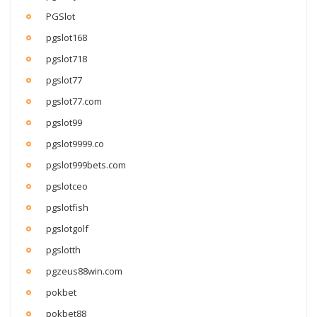
PGSlot
pgslot168
pgslot718
pgslot77
pgslot77.com
pgslot99
pgslot9999.co
pgslot999bets.com
pgslotceo
pgslotfish
pgslotgolf
pgslotth
pgzeus88win.com
pokbet
pokbet88