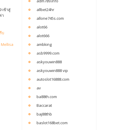
adm789.info
allbet24hr
เข้าสู่
ค่า
allone745s.com
alot66
รีบ
alot666
ambking
 Mellisa
asb9999.com
askyouwin888
askyouwin888 vip
autoslot16888.com
av
ba88th.com
Baccarat
baj88thb
baslot168bet.com