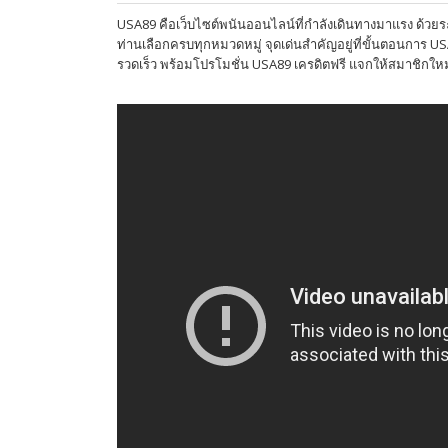
USA89 คือเว็บไซต์พนันออนไลน์ที่กำลังเดินทางมาแรง ด้วยระบ
ท่านเลือกครบทุกหมวดหมู่ จุดเด่นสำคัญอยู่ที่ขั้นตอนการ US
รวดเร็ว พร้อมโปรโมชั่น USA89 เครดิตฟรี แจกให้สมาชิกใหม่