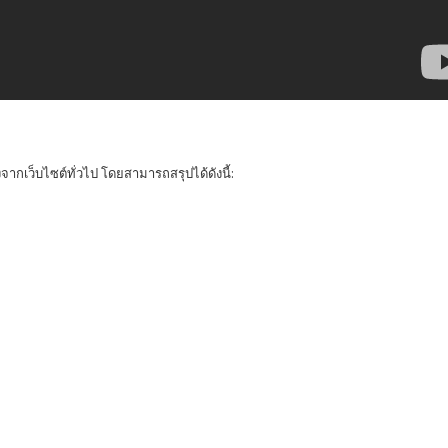
จากเว็บไซต์ทั่วไป โดยสามารถสรุปได้ดังนี้: