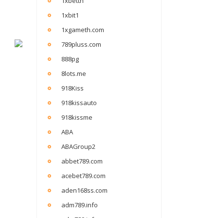
1xbetth
1xbit1
1xgameth.com
789pluss.com
888pg
8lots.me
918Kiss
918kissauto
918kissme
ABA
ABAGroup2
abbet789.com
acebet789.com
aden168ss.com
adm789.info