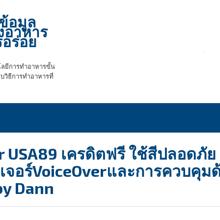
้อมูล
ุงอาหาร
รอร่อย
โลยีการทำอาหารขั้น
บวิธีการทำอาหารที่
 USA89 เครดิตฟรี ใช้สีปลอดภัย
บฟีเจอร์VoiceOverและการควบคุมด
by Dann