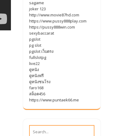
sagame
joker 123
http://www.movie87hd.com
https://www.pussy888play.com
https://pussy888win.com
sexybaccarat
pgslot
pg slot
pgslot เว็บตรง
fullslotpg
live22
ดูหนัง
ดูหนังฟรี
ดูหนังชนโรง
faro168
สล็อต456
https://www.puntaek66.me