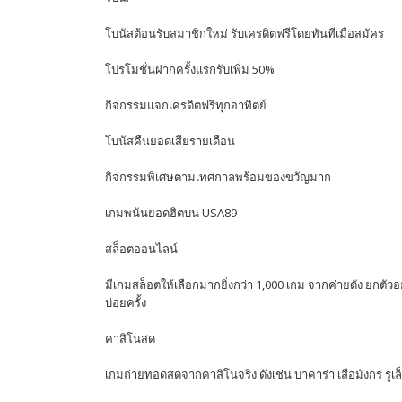
โบนัสต้อนรับสมาชิกใหม่ รับเครดิตฟรีโดยทันทีเมื่อสมัคร
โปรโมชั่นฝากครั้งแรกรับเพิ่ม 50%
กิจกรรมแจกเครดิตฟรีทุกอาทิตย์
โบนัสคืนยอดเสียรายเดือน
กิจกรรมพิเศษตามเทศกาลพร้อมของขวัญมาก
เกมพนันยอดฮิตบน USA89
สล็อตออนไลน์
มีเกมสล็อตให้เลือกมากยิ่งกว่า 1,000 เกม จากค่ายดัง ยกตัว
บ่อยครั้ง
คาสิโนสด
เกมถ่ายทอดสดจากคาสิโนจริง ดังเช่น บาคาร่า เสือมังกร รูเ