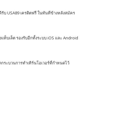
ด้รับ USA89 เครดิตฟรี ในทันทีข้างหลังสมัคร
้งแท็บเล็ต รองรับอีกทั้งระบบ iOS และ Android
ดกระบวนการทำเทิร์นโอเวอร์ที่กำหนดไว้