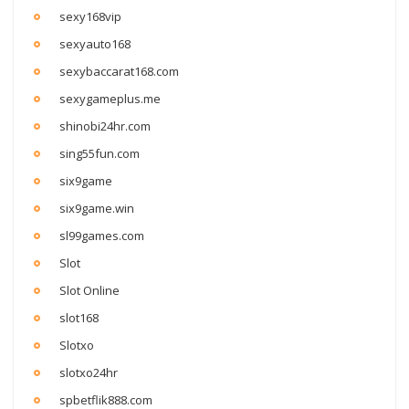
sexy168vip
sexyauto168
sexybaccarat168.com
sexygameplus.me
shinobi24hr.com
sing55fun.com
six9game
six9game.win
sl99games.com
Slot
Slot Online
slot168
Slotxo
slotxo24hr
spbetflik888.com