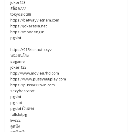
joker123
สล็อต777
tokyoslot88
https://betwayvietnam.com
https://jokerasia.net
https://moodeng.in
pgslot
https://918kissauto.xyz
หนังชนโรง
sagame
joker 123
http://www.movie87hd.com
https://www.pussy888play.com
https://pussy888win.com
sexybaccarat
pgslot
pg slot
pgslot เว็บตรง
fullslotpg
live22
ดูหนัง