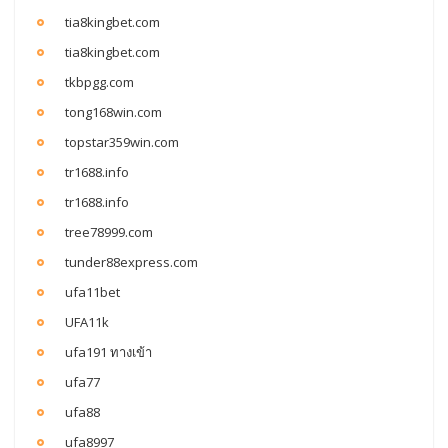
tia8kingbet.com
tia8kingbet.com
tkbpgg.com
tong168win.com
topstar359win.com
tr1688.info
tr1688.info
tree78999.com
tunder88express.com
ufa11bet
UFA11k
ufa191 ทางเข้า
ufa77
ufa88
ufa8997