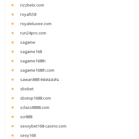
rizzbetx.com
royal558
royaleluxee.com
run24pro.com
sagame
sagame168
sagame168th
sagame168th.com
sawan888 ทดลองเล่น
sbobet
sbotop1688.com
sclass8888.com
scr888
sexxybet168-casino.com
sexy168