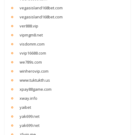
vegasisland168bet.com
vegasisland168bet.com
ver888.vip
vipmgm8.net
visdomm.com
vvip16688.com
we789s.com
winherovip.com
www.tuktukth.us
xpay88game.com
xway.info
yaibet
yak699.net
yak699.net
z5vip.me