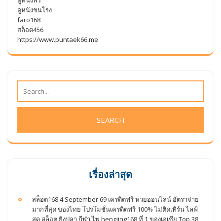
ดูหนังฟรี
ดูหนังชนโรง
faro168
สล็อต456
https://www.puntaek66.me
เรื่องล่าสุด
สล็อต168 4 September 69 เครดิตฟรี หวยออนไลน์ อัตราจ่าย
มากที่สุด ของไทย โปรโมชั่นเครดิตฟรี 100% ไม่ติดเทิร์น ไลฟ์
สด สล็อต ยิงปลา กีฬา ไพ่ hengjing168 ที่ 1 ของเอเชีย Top 38