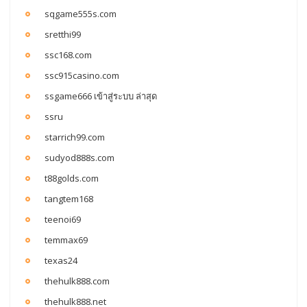
sqgame555s.com
sretthi99
ssc168.com
ssc915casino.com
ssgame666 เข้าสู่ระบบ ล่าสุด
ssru
starrich99.com
sudyod888s.com
t88golds.com
tangtem168
teenoi69
temmax69
texas24
thehulk888.com
thehulk888.net