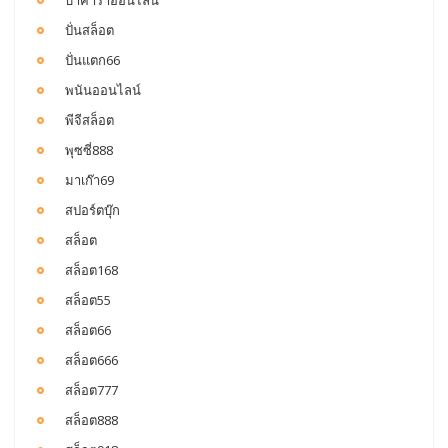
บาคาร่าออนไลน์
ปั่นสล็อต
ปั่นแตก66
พนันออนไลน์
พีจีสล็อต
พุซซี่888
มาเก๊า69
สปอร์ตบุ๊ก
สล็อต
สล็อต168
สล็อต55
สล็อต66
สล็อต666
สล็อต777
สล็อต888