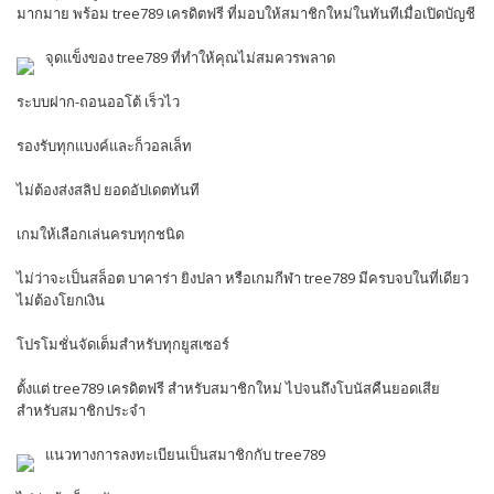
มากมาย พร้อม tree789 เครดิตฟรี ที่มอบให้สมาชิกใหม่ในทันทีเมื่อเปิดบัญชี
จุดแข็งของ tree789 ที่ทำให้คุณไม่สมควรพลาด
ระบบฝาก-ถอนออโต้ เร็วไว
รองรับทุกแบงค์และก็วอลเล็ท
ไม่ต้องส่งสลิป ยอดอัปเดตทันที
เกมให้เลือกเล่นครบทุกชนิด
ไม่ว่าจะเป็นสล็อต บาคาร่า ยิงปลา หรือเกมกีฬา tree789 มีครบจบในที่เดียว
ไม่ต้องโยกเงิน
โปรโมชั่นจัดเต็มสำหรับทุกยูสเซอร์
ตั้งแต่ tree789 เครดิตฟรี สำหรับสมาชิกใหม่ ไปจนถึงโบนัสคืนยอดเสีย
สำหรับสมาชิกประจำ
แนวทางการลงทะเบียนเป็นสมาชิกกับ tree789