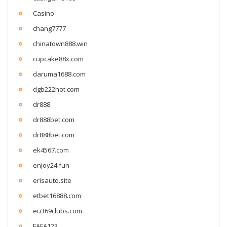
Casino
chang7777
chinatown888.win
cupcake88x.com
daruma1688.com
dgb222hot.com
dr888
dr888bet.com
dr888bet.com
ek4567.com
enjoy24.fun
erisauto.site
etbet16888.com
eu369clubs.com
FAFA123