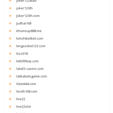
joker123auto
joker123th
Joker123th.com
Judhai168
khumsup888.me
kimchibetbet.com
kingxxxbet123.com
kiss918
kitti999vip.com
lala55-casino.com
lalikabetsgame.com
lcbet444.com
lionth168.com
live22
live22slot