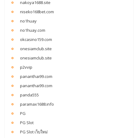
nakoya1688.site
niseko168bet.com
no1huay
no1huay.com
okcasino159.com
onesiamclub.site
onesiamclub.site
p2vvip
pananthai99.com
pananthai99.com
panda555
paramax1688.info
PG
PG Slot
PG Slot เว็บใหม่