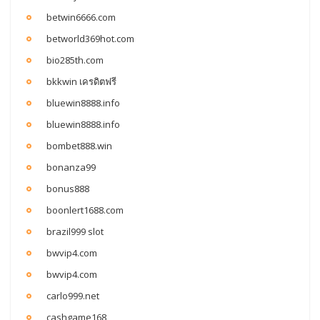
betwin6666.com
betworld369hot.com
bio285th.com
bkkwin เครดิตฟรี
bluewin8888.info
bluewin8888.info
bombet888.win
bonanza99
bonus888
boonlert1688.com
brazil999 slot
bwvip4.com
bwvip4.com
carlo999.net
cashgame168