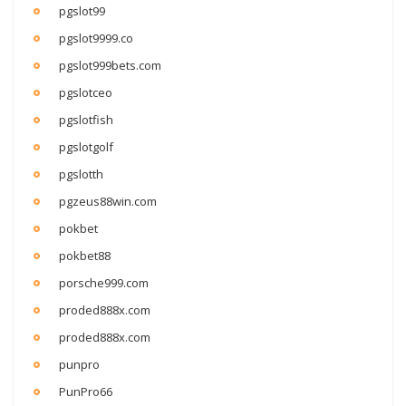
pgslot99
pgslot9999.co
pgslot999bets.com
pgslotceo
pgslotfish
pgslotgolf
pgslotth
pgzeus88win.com
pokbet
pokbet88
porsche999.com
proded888x.com
proded888x.com
punpro
PunPro66