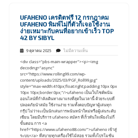
UFAHENO เครดิตฟรี 12 กรกฎาคม
UFAHENO พิมพ์ไม่กี่ตัวก็เจอใช้งาน
ง่ายเหมาะกับคนที่อยากเข้าเร็ว TOP
42 BY SIBYL
9 ตุลาคม 2025
ไม่มีความเห็น
<div class="pbs-main-wrapper"><p><img
decoding="async"
src="https://www.rolling99.com/wp-
content/uploads/2025/03/PGF_Roll99.jpg"
style="max-width:410px;float:right;padding:10px 0px
10px 10px;border:0px;"/>ufaheno เป็นเว็บไซต์พนัน
ออนไลน์ที่กำลังเดินทางมาแรงที่สุดในเวลานี้ ด้วยระบบที่
ปลอดภัยนำสมัย ใช้งานง่าย รวมทั้งตอบปัญหาผู้เล่นทุก
กรุ๊ป ไม่ว่าจะเป็นนักเล่นการพนันหน้าใหม่หรือผู้เล่นระดับ
เซียน โดยมีบริการ ufaheno สมัคร ที่เร็วทันใจเพียงไม่กี่
ขั้นตอน การ <a
href="https://www.ufaheno88.com/">ufaheno เข้าสู่
ระบบ</a> ที่สบายทุกเครื่องใช้ไม้สอย รวมทั้งโปรโมชั่น