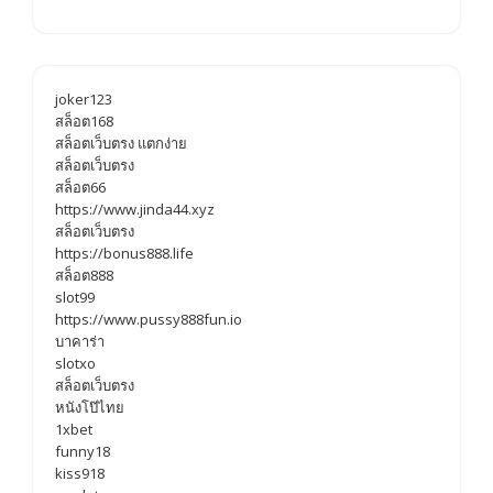
joker123
สล็อต168
สล็อตเว็บตรง แตกง่าย
สล็อตเว็บตรง
สล็อต66
https://www.jinda44.xyz
สล็อตเว็บตรง
https://bonus888.life
สล็อต888
slot99
https://www.pussy888fun.io
บาคาร่า
slotxo
สล็อตเว็บตรง
หนังโป๊ไทย
1xbet
funny18
kiss918