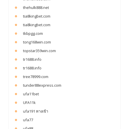
thehulk888.net
tia8kingbet.com
tia8kingbet.com
tkbpgg.com
tong168win.com
topstar359win.com
tr1688.info
tr1688.info
tree78999.com
tunder88express.com
ufa11bet
UFA11k
ufa191 ทางเข้า
ufa77
ufa88