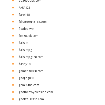
eu369clubs.com
FAFA123
faro168
fcharoenkit168.com
fiwdee.win
fox689ok.com
fullslot
fullslotpg
fullslotpg168.com
funny18
gamehit8888.com
gaojing888
gem99ths.com
goatbetroyalcasino.com
goatza888fin.com