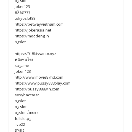
pg slot
joker123
สล็อต777
tokyoslot88
https://betwayvietnam.com
https://jokerasia.net
https://moodeng.in
pgslot
https://918kissauto.xyz
หนังชนโรง
sagame
joker 123
http://www.movie87hd.com
https://www.pussy888play.com
https://pussy888win.com
sexybaccarat
pgslot
pg slot
pgslot เว็บตรง
fullslotpg
live22
ดูหนัง