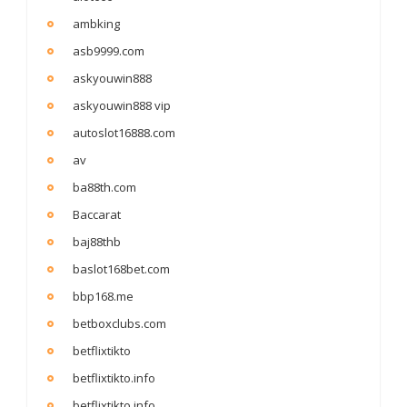
ambking
asb9999.com
askyouwin888
askyouwin888 vip
autoslot16888.com
av
ba88th.com
Baccarat
baj88thb
baslot168bet.com
bbp168.me
betboxclubs.com
betflixtikto
betflixtikto.info
betflixtikto.info