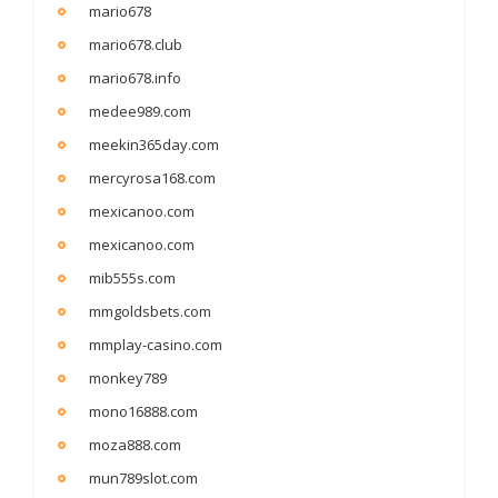
mario678
mario678.club
mario678.info
medee989.com
meekin365day.com
mercyrosa168.com
mexicanoo.com
mexicanoo.com
mib555s.com
mmgoldsbets.com
mmplay-casino.com
monkey789
mono16888.com
moza888.com
mun789slot.com