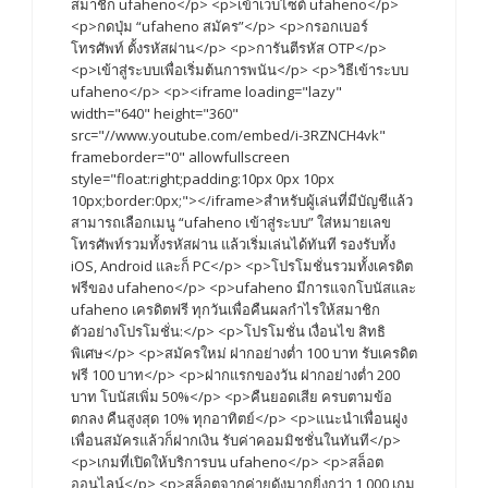
สมาชิก ufaheno</p> <p>เข้าเว็บไซต์ ufaheno</p>
<p>กดปุ่ม “ufaheno สมัคร”</p> <p>กรอกเบอร์
โทรศัพท์ ตั้งรหัสผ่าน</p> <p>การันตีรหัส OTP</p>
<p>เข้าสู่ระบบเพื่อเริ่มต้นการพนัน</p> <p>วิธีเข้าระบบ
ufaheno</p> <p><iframe loading="lazy"
width="640" height="360"
src="//www.youtube.com/embed/i-3RZNCH4vk"
frameborder="0" allowfullscreen
style="float:right;padding:10px 0px 10px
10px;border:0px;"></iframe>สำหรับผู้เล่นที่มีบัญชีแล้ว
สามารถเลือกเมนู “ufaheno เข้าสู่ระบบ” ใส่หมายเลข
โทรศัพท์รวมทั้งรหัสผ่าน แล้วเริ่มเล่นได้ทันที รองรับทั้ง
iOS, Android และก็ PC</p> <p>โปรโมชั่นรวมทั้งเครดิต
ฟรีของ ufaheno</p> <p>ufaheno มีการแจกโบนัสและ
ufaheno เครดิตฟรี ทุกวันเพื่อคืนผลกำไรให้สมาชิก
ตัวอย่างโปรโมชั่น:</p> <p>โปรโมชั่น เงื่อนไข สิทธิ
พิเศษ</p> <p>สมัครใหม่ ฝากอย่างต่ำ 100 บาท รับเครดิต
ฟรี 100 บาท</p> <p>ฝากแรกของวัน ฝากอย่างต่ำ 200
บาท โบนัสเพิ่ม 50%</p> <p>คืนยอดเสีย ครบตามข้อ
ตกลง คืนสูงสุด 10% ทุกอาทิตย์</p> <p>แนะนำเพื่อนฝูง
เพื่อนสมัครแล้วก็ฝากเงิน รับค่าคอมมิชชั่นในทันที</p>
<p>เกมที่เปิดให้บริการบน ufaheno</p> <p>สล็อต
ออนไลน์</p> <p>สล็อตจากค่ายดังมากยิ่งกว่า 1,000 เกม