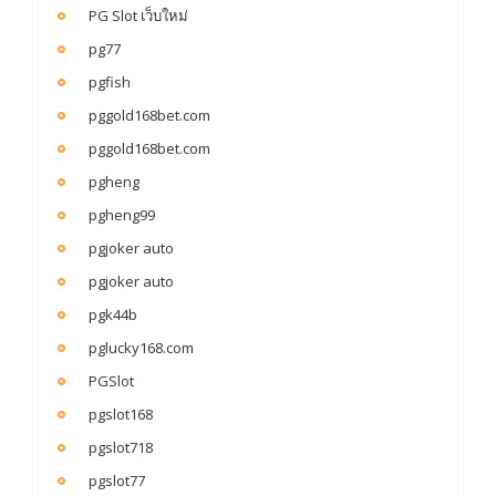
PG Slot เว็บใหม่
pg77
pgfish
pggold168bet.com
pggold168bet.com
pgheng
pgheng99
pgjoker auto
pgjoker auto
pgk44b
pglucky168.com
PGSlot
pgslot168
pgslot718
pgslot77