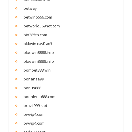
betway
betwin6666.com
betworld369hot.com
bio285th.com
bkkwin เครดิตฟรี
bluewin8888.info
bluewin8888.info
bombet888.win
bonanza99
bonus888
boonlert1688.com
brazil999 slot
bwvip4.com
bwvip4.com