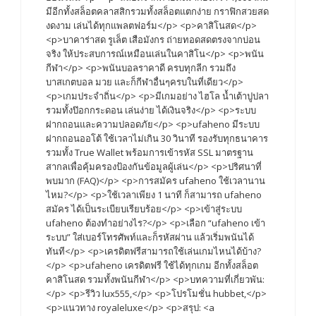
มีอีกทั้งสล็อตคลาสสิกรวมทั้งสล็อตแตกง่าย กราฟิกสวยสด
งดงาม เล่นได้ทุกแพลตฟอร์ม</p> <p>คาสิโนสด</p>
<p>บาคาร่าสด รูเล็ต เสือมังกร ถ่ายทอดสดตรงจากบ่อน
จริง ให้ประสบการณ์เหมือนเล่นในคาสิโน</p> <p>พนัน
กีฬา</p> <p>พนันบอลราคาดี ครบทุกลีก รวมถึง
บาสเกตบอล มวย และก็กีฬาอื่นๆครบในที่เดียว</p>
<p>เกมประจำถิ่น</p> <p>มีเกมอย่าง ไฮโล น้ำเต้าปูปลา
รวมทั้งป๊อกกระดอน เล่นง่าย ได้เงินจริง</p> <p>ระบบ
ฝากถอนและความปลอดภัย</p> <p>ufaheno มีระบบ
ฝากถอนออโต้ ใช้เวลาไม่เกิน 30 วินาที รองรับทุกธนาคาร
รวมทั้ง True Wallet พร้อมการเข้ารหัส SSL มาตรฐาน
สากลเพื่อคุ้มครองป้องกันข้อมูลผู้เล่น</p> <p>ปริศนาที่
พบมาก (FAQ)</p> <p>การสมัคร ufaheno ใช้เวลานาน
ไหม?</p> <p>ใช้เวลาเพียง 1 นาที ก็สามารถ ufaheno
สมัคร ได้เป็นระเบียบเรียบร้อย</p> <p>เข้าสู่ระบบ
ufaheno ต้องทำอย่างไร?</p> <p>เลือก “ufaheno เข้า
ระบบ” ใส่เบอร์โทรศัพท์และก็รหัสผ่าน แล้วเริ่มพนันได้
ทันที</p> <p>เครดิตฟรีสามารถใช้เล่นเกมไหนได้บ้าง?
</p> <p>ufaheno เครดิตฟรี ใช้ได้ทุกเกม อีกทั้งสล็อต
คาสิโนสด รวมทั้งพนันกีฬา</p> <p>บทความที่เกี่ยวพัน:
</p> <p>รีวิว lux555,</p> <p>โปรโมชั่น hubbet,</p>
<p>แนวทาง royaleluxe</p> <p>สรุป: <a