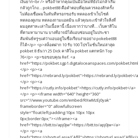
เงินยาก<br /> หรือถ้าหากคุณเป็นมือใหม่ที่ยังไม่กล้าเริ่ม
กลัวถูกโกง… pokbet88 คือคำตอบที่คุณควรลองสักครั้ง
ไม่ต้องเชื่อผมในทันทีหรอกขอรับ ทดลองเข้าเว็บไซต์
ทดลองดูเกม ทดลองถามแอดมิน แล้วคุณจะเข้าหัวใจสิ่งที่
ผมอุตสาหะเล่าในเนื้อหานี้ เนื่องจากว่าบางที… เว็บคาสิโน
ที่ตามหามานาน บางทีอาจมิได้แอบซ่อนอยู่ในประชา
สัมพันธ์หรูๆแต่ว่าแอบอยู่ในชื่อเรียบง่ายอย่าง pokebet88
ก็ได้</p> <p>สล็อตฝาก 10 รับ 100 โปรโมชั่นใหม่ล่าสุด
pokbet 8 ธันวา 25 Dick คาสิโน pokbet แตกหนัก Top
76</p> <p>ขอขอบคุณ Ref. <a
href="https://pokbet.sgp1.digitaloceanspaces.com/pokbet.ht
</p> <p><a
href="https://rebrand.ly/pokbet">https://rebrand.ly/pokbet</
</p> <p><a
href="https://cutly.info/pokbet">https://cutly.info/pokbet</a>
</p> <p><iframe width="640" height="360"
src="//www.youtube.com/embed/RXwMzEj0yak"
frameborder="0" allowfullscreen
style="float:left;padding:10px 10px 10px
0px;border:0px;"></iframe><a
href="https://bitt.to/apj0jw">https://bitt.to/apj0jw</a>
</p> <p><a
href="https://shorturl.asia/CAfFl">https://shorturl.asia/CAfFl</