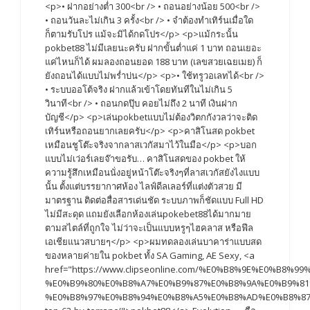
<p>• ฝากอย่างต่ำ 300<br /> • ถอนอย่างน้อย 500<br />
• ถอนวันละไม่เกิน 3 ครั้ง<br /> • จำต้องทำเทิร์นเมื่อใด
ก็ตามรับโปร แม้จะมิได้กดโปร</p> <p>แม้กระนั้น
pokbet88 ไม่มีเลยนะครับ ฝากขั้นต่ำแค่ 1 บาท ถอนเยอะ
แค่ไหนก็ได้ ผมลองถอนยอด 188 บาท (เลขสวยเฉยเมย) ก็
ยังถอนได้แบบไม่พร่ำบ่น</p> <p>• ใช้ทรูวอเลทได้<br />
• ระบบออโต้จริง ฝากแล้วเข้าโดยทันทีในไม่เกิน 5
วินาที<br /> • ถอนกดปุ๊บ คอยไม่ถึง 2 นาที เงินฝาก
บัญชี</p> <p>เล่นpokbetแบบไม่ต้องวิตกกังวลว่าจะติด
เทิร์นหรือถอนยากเลยครับ</p> <p>คาสิโนสด pokbet
เหมือนชูโต๊ะจริงจากลาสเวกัสมาไว้ในมือ</p> <p>บอก
แบบไม่เว่อร์เลยจ๊าขอรับ… คาสิโนสดของ pokbet ให้
ความรู้สึกเหมือนนั่งอยู่หน้าโต๊ะจริงๆที่ลาสเวกัสยังไงแบบ
นั้น ตั้งแต่บรรยากาศห้อง ไลฟ์ดีลเลอร์ที่แต่งตัวสวย มี
มาตรฐาน ติดต่อสื่อสารเด่นชัด ระบบภาพก็ชัดแบบ Full HD
ไม่มีสะดุด แถมยังเลือกห้องเล่นpokebet88ได้มากมาย
ตามสไตล์ที่ถูกใจ ไม่ว่าจะเป็นแบบหรูๆไฮคลาส หรือฟีล
เอเชียแนวสบายๆ</p> <p>ผมทดลองเล่นบาคาร่าแบบสด
ของหลายค่ายใน pokbet ทั้ง SA Gaming, AE Sexy, <a
href="https://www.clipseonline.com/%E0%B8%9E%E0%B8%
%E0%B9%80%E0%B8%A7%E0%B9%87%E0%B8%9A%E0%B9%81
%E0%B8%97%E0%B8%94%E0%B8%A5%E0%B8%AD%E0%B8%87