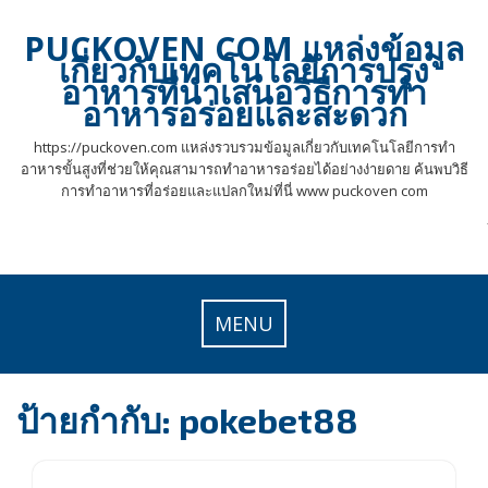
Skip
to
PUCKOVEN COM แหล่งข้อมูล
content
เกี่ยวกับเทคโนโลยีการปรุง
อาหารที่นำเสนอวิธีการทำ
อาหารอร่อยและสะดวก
https://puckoven.com แหล่งรวบรวมข้อมูลเกี่ยวกับเทคโนโลยีการทำ
อาหารขั้นสูงที่ช่วยให้คุณสามารถทำอาหารอร่อยได้อย่างง่ายดาย ค้นพบวิธี
การทำอาหารที่อร่อยและแปลกใหม่ที่นี่ www puckoven com
MENU
ป้ายกำกับ:
pokebet88