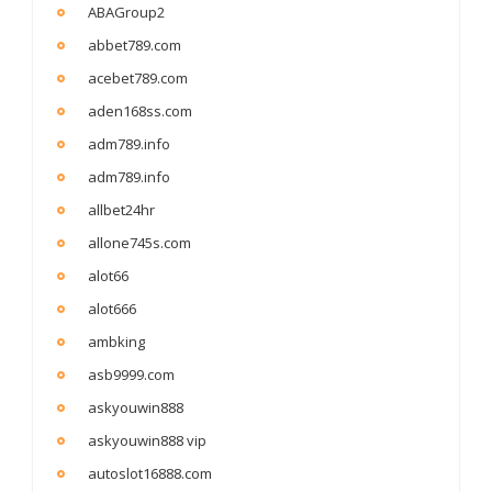
ABAGroup2
abbet789.com
acebet789.com
aden168ss.com
adm789.info
adm789.info
allbet24hr
allone745s.com
alot66
alot666
ambking
asb9999.com
askyouwin888
askyouwin888 vip
autoslot16888.com