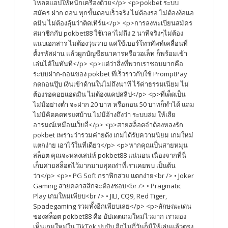
โหลดแอปให้หนักเครื่องด้วย</p> <p>pokbet ระบบ
สมัคร ฝาก ถอน ทุกขั้นตอนเร็วจริง ไม่ต้องรอ ไม่ต้องง้อแอ
ดมิน ไม่ต้องลุ้นว่าติดเทิร์น</p> <p>การลงทะเบียนสมัคร
สมาชิกกับ pokbet88 ใช้เวลาไม่ถึง 2 นาทีจริงๆไม่ต้อง
แนบเอกสาร ไม่ต้องวุ่นวาย แค่ใช้เบอร์โทรศัพท์เคลื่อนที่
ตั้งรหัสผ่าน แล้วผูกบัญชีธนาคารหรือวอเล็ท ก็พร้อมเข้า
เล่นได้ในทันที</p> <p>แต่ว่าสิ่งที่พวกเราชอบมากคือ
ระบบฝาก-ถอนของ pokbet ที่เร็วราวกับใช้ PromptPay
กดถอนปุ๊บ เงินเข้าด้านในไม่ถึงนาที ไร้ค่าธรรมเนียม ไม่
ต้องรอคอยแอดมิน ไม่ต้องแคปสลิป</p> <p>ที่เด็ดเป็น
ไม่มีอย่างต่ำ จะฝาก 20 บาท หรือถอน 50 บาทก็ทำได้ แถม
ไม่มีคิดคดทรยศบ้าน ไม่มีอ้างถึงว่า ระบบล่ม ให้เสีย
อารมณ์เหมือนเว็บอื่</p> <p>สายสล็อตจำต้องหลงรัก
pokbet เพราะว่ารวมค่ายดัง เกมได้รับความนิยม เกมใหม่
แตกง่าย เอาไว้ในที่เดียว</p> <p>หากคุณเป็นสายหมุน
สล็อต คุณจะหลงเสน่ห์ pokbet88 แน่นอน เนื่องจากที่นี่
เก็บค่ายสล็อตไว้มากมายสุดเท่าที่เราเคยพบ เป็นต้น
ว่า</p> <p>• PG Soft กราฟิกสวย แตกง่าย<br /> • Joker
Gaming สายคลาสสิกจะต้องชอบ<br /> • Pragmatic
Play เกมใหม่เพียบ<br /> • JILI, CQ9, Red Tiger,
Spadegaming รวมทั้งอีกเพียบเลย</p> <p>ลักษณะเด่น
ของสล็อต pokbet88 คือ อัปเดตเกมใหม่ไวมาก เรามอง
เห็นเกมใหม่ใน TikTok ปุบปับ อีกไม่กี่วันก็มีให้เล่นแล้วตรง