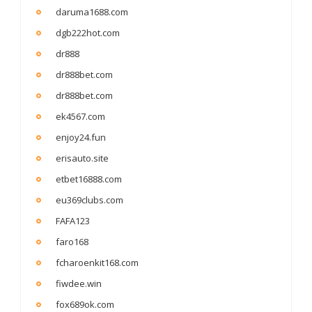
daruma1688.com
dgb222hot.com
dr888
dr888bet.com
dr888bet.com
ek4567.com
enjoy24.fun
erisauto.site
etbet16888.com
eu369clubs.com
FAFA123
faro168
fcharoenkit168.com
fiwdee.win
fox689ok.com