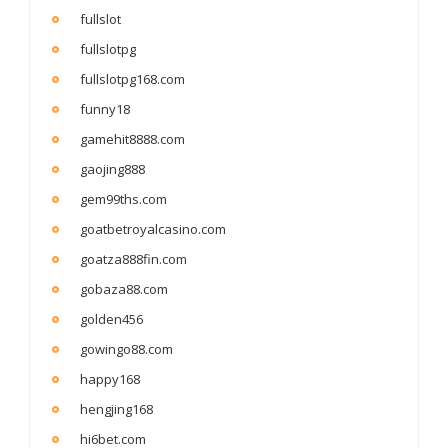
fullslot
fullslotpg
fullslotpg168.com
funny18
gamehit8888.com
gaojing888
gem99ths.com
goatbetroyalcasino.com
goatza888fin.com
gobaza88.com
golden456
gowingo88.com
happy168
hengjing168
hi6bet.com