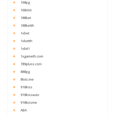
168pg
168slot
188bet
188betth
1xbet
1xbetth
1xbit1
1xgameth.com
789pluss.com
888pg
8lots.me
918Kiss
918kissauto
918kissme
ABA