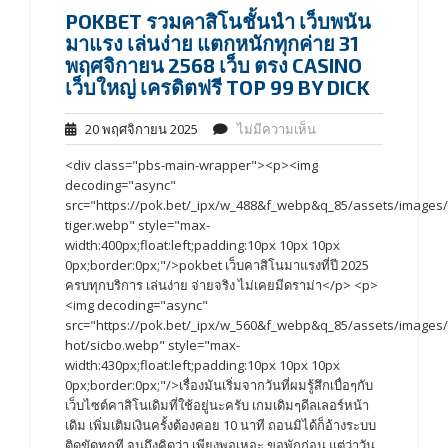
POKBET รวมคาสิโนชั้นนำ เว็บพนัน
มาแรง เล่นง่าย แตกหนักทุกค่าย 31
พฤศจิกายน 2568 เว็บ ตรง CASINO
เว็บใหญ่ เครดิตฟรี TOP 99 BY DICK
20 พฤศจิกายน 2025
ไม่มีความเห็น
<div class="pbs-main-wrapper"><p><img
decoding="async"
src="https://pok.bet/_ipx/w_488&f_webp&q_85/assets/images
tiger.webp" style="max-
width:400px;float:left;padding:10px 10px 10px
0px;border:0px;"/>pokbet เว็บคาสิโนมาแรงที่ปี 2025
ครบทุกบริการ เล่นง่าย จ่ายจริง ไม่เคยมีดราม่า</p> <p>
<img decoding="async"
src="https://pok.bet/_ipx/w_560&f_webp&q_85/assets/image
hot/sicbo.webp" style="max-
width:430px;float:left;padding:10px 10px 10px
0px;border:0px;"/>เรื่องมันเริ่มจากวันที่ผมรู้สึกเบื่อๆกับ
เว็บไซต์คาสิโนเดิมที่ใช้อยู่นะครับ เกมเดิมๆดีลเลอร์หน้า
เดิม เพิ่มเติมเงินครั้งต้องคอย 10 นาที ถอนมิได้ก็อ้างระบบ
ติดขัดทุกที จนถึงคิดว่า เพียงพอเหอะ ขอพักก่อน แต่ว่าวัน