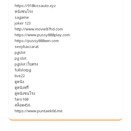
https://918kissauto.xyz
หนังชนโรง
sagame
joker 123
http://www.movie87hd.com
https://www.pussy888play.com
https://pussy888win.com
sexybaccarat
pgslot
pg slot
pgslot เว็บตรง
fullslotpg
live22
ดูหนัง
ดูหนังฟรี
ดูหนังชนโรง
faro168
สล็อต456
https://www.puntaek66.me