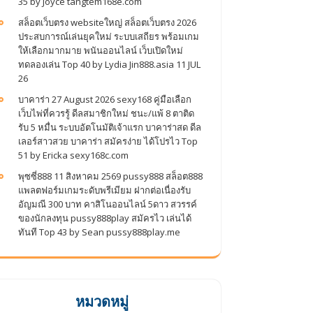
35 by Joyce tangtem168e.com
สล็อตเว็บตรง websiteใหญ่ สล็อตเว็บตรง 2026
ประสบการณ์เล่นยุคใหม่ ระบบเสถียร พร้อมเกม
ให้เลือกมากมาย พนันออนไลน์ เว็บเปิดใหม่
ทดลองเล่น Top 40 by Lydia Jin888.asia 11 JUL
26
บาคาร่า 27 August 2026 sexy168 คู่มือเลือก
เว็บไพ่ที่ควรรู้ ดีลสมาชิกใหม่ ชนะ/แพ้ 8 ตาติด
รับ 5 หมื่น ระบบอัตโนมัติเจ้าแรก บาคาร่าสด ดีล
เลอร์สาวสวย บาคาร่า สมัครง่าย ได้โปรไว Top
51 by Ericka sexy168c.com
พุซซี่888 11 สิงหาคม 2569 pussy888 สล็อต888
แพลตฟอร์มเกมระดับพรีเมียม ฝากต่อเนื่องรับ
อัญมณี 300 บาท คาสิโนออนไลน์ 5ดาว สวรรค์
ของนักลงทุน pussy888play สมัครไว เล่นได้
ทันที Top 43 by Sean pussy888play.me
หมวดหมู่