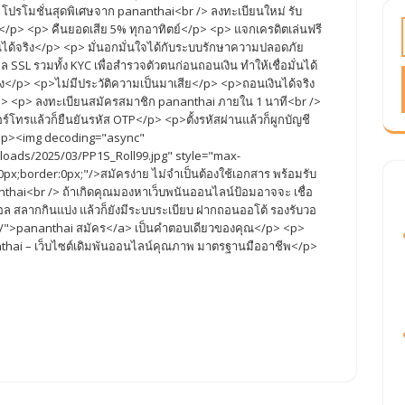
 โปรโมชั่นสุดพิเศษจาก pananthai<br /> ลงทะเบียนใหม่ รับ
</p> <p> คืนยอดเสีย 5% ทุกอาทิตย์</p> <p> แจกเครดิตเล่นฟรี
นได้จริง</p> <p>
มั่นอกมั่นใจได้กับระบบรักษาความปลอดภัย
SSL รวมทั้ง KYC เพื่อสำรวจตัวตนก่อนถอนเงิน ทำให้เชื่อมั่นได้
</p> <p>ไม่มีประวัติความเป็นมาเสีย</p> <p>ถอนเงินได้จริง
> <p> ลงทะเบียนสมัครสมาชิก pananthai ภายใน 1 นาที<br />
ร์โทรแล้วก็ยืนยันรหัส OTP</p> <p>ตั้งรหัสผ่านแล้วก็ผูกบัญชี
 <p><img decoding="async"
loads/2025/03/PP1S_Roll99.jpg" style="max-
0px;border:0px;"/>สมัครง่าย ไม่จำเป็นต้องใช้เอกสาร พร้อมรับ
nthai<br /> ถ้าเกิดคุณมองหาเว็บพนันออนไลน์ป้อมอาจจะ เชื่อ
โน บอล สลากกินแบ่ง แล้วก็ยังมีระบบระเบียบ ฝากถอนออโต้ รองรับวอ
/">pananthai สมัคร</a> เป็นคำตอบเดียวของคุณ</p> <p>
nanthai – เว็บไซต์เดิมพันออนไลน์คุณภาพ มาตรฐานมืออาชีพ</p>