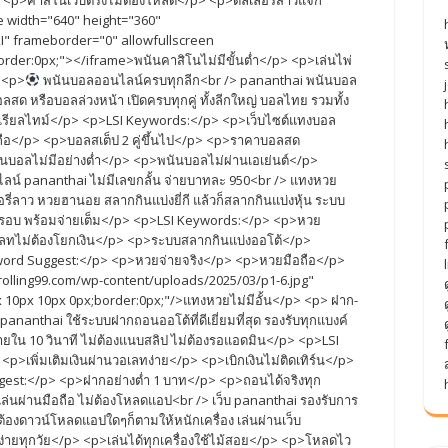
p> <p>คาสิโนเว็บตรงไม่ต้องโหลด</p> <p>ดีลเลอร์สาวแจก
 width="640" height="360"
 frameborder="0" allowfullscreen
order:0px;"></iframe>พนันคาสิโนไม่มีขั้นต่ำ</p> <p>เล่นไพ่
> <p>
พนันบอลออนไลน์ครบทุกลีก<br /> pananthai พนันบอล
ลสด หรือบอลล่วงหน้า เปิดครบทุกคู่ ทั้งลีกใหญ่ บอลไทย รวมทั้ง
บเรียลไทม์</p> <p>LSI Keywords:</p> <p>เว็บไซต์แทงบอล
ือ</p> <p>บอลสเต็ป 2 คู่ขึ้นไป</p> <p>ราคาบอลสด
บอลไม่มีอย่างต่ำ</p> <p>พนันบอลไม่ผ่านเอเย่นต์</p>
์ pananthai ไม่มีเลขกลั้น จ่ายบาทละ 950<br /> แทงหวย
รี่ลาว หวยฮานอย สลากกินแบ่งยี่กี แล้วก็สลากกินแบ่งหุ้น ระบบ
ำกัดรอบ พร้อมจ่ายเต็ม</p> <p>LSI Keywords:</p> <p>หวย
ทไม่ต้องโยกเงิน</p> <p>ระบบสลากกินแบ่งออโต้</p>
eyword Suggest:</p> <p>หวยจ่ายจริง</p> <p>หวยมือถือ</p>
olling99.com/wp-content/uploads/2025/03/p1-6.jpg"
x 10px 10px 0px;border:0px;"/>แทงหวยไม่มีอั้น</p> <p> ฝาก-
ananthai ใช้ระบบฝากถอนออโต้ที่ดีเยี่ยมที่สุด รองรับทุกแบงค์
ายใน 10 วินาที ไม่ต้องแนบสลิป ไม่ต้องรอแอดมิน</p> <p>LSI
เพิ่มเติมเงินผ่านวอเลทง่าย</p> <p>เบิกเงินไม่ติดเทิร์น</p>
gest:</p> <p>ฝากอย่างต่ำ 1 บาท</p> <p>ถอนได้จริงทุก
่นผ่านมือถือ ไม่ต้องโหลดแอป<br /> เว็บ pananthai รองรับการ
ม่ต้องดาวน์โหลดแอปใดๆก็ตามให้หนักเครื่อง เล่นผ่านเว็บ
นง่ายทุกวัย</p> <p>เล่นได้ทุกเครื่องใช้ไม้สอย</p> <p>โหลดไว