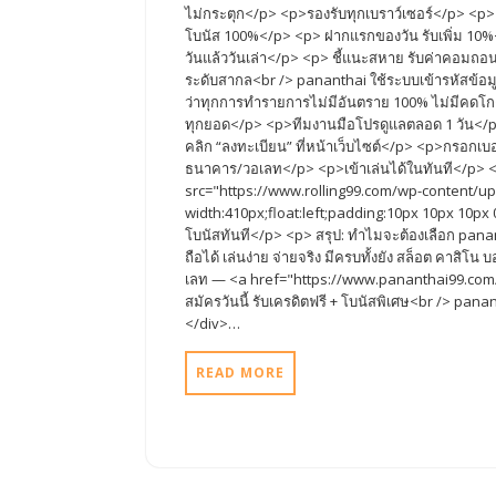
ไม่กระตุก</p> <p>รองรับทุกเบราว์เซอร์</p> <p>
โบนัส 100%</p> <p> ฝากแรกของวัน รับเพิ่ม 10%
วันแล้ววันเล่า</p> <p> ชี้แนะสหาย รับค่าคอมถอ
ระดับสากล<br /> pananthai ใช้ระบบเข้ารหัสข้อมูล 
ว่าทุกการทำรายการไม่มีอันตราย 100% ไม่มีคดโกง
ทุกยอด</p> <p>ทีมงานมือโปรดูแลตลอด 1 วัน</p
คลิก “ลงทะเบียน” ที่หน้าเว็บไซต์</p> <p>กรอกเบอ
ธนาคาร/วอเลท</p> <p>เข้าเล่นได้ในทันที</p>
src="https://www.rolling99.com/wp-content/up
width:410px;float:left;padding:10px 10px 10px 
โบนัสทันที</p> <p> สรุป: ทำไมจะต้องเลือก pana
ถือได้ เล่นง่าย จ่ายจริง มีครบทั้งยัง สล็อต คาสิ
เลท — <a href="https://www.pananthai99.com
สมัครวันนี้ รับเครดิตฟรี + โบนัสพิเศษ<br /> pa
</div>…
READ MORE