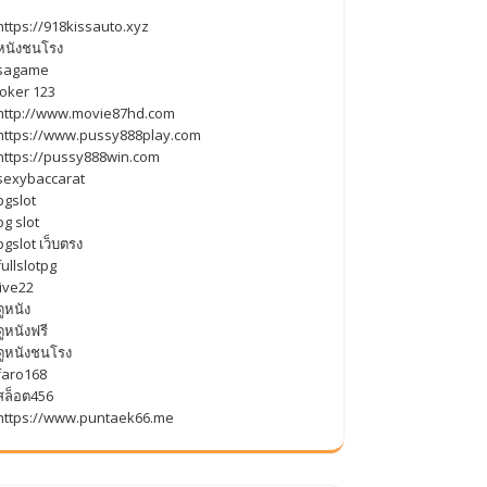
https://918kissauto.xyz
หนังชนโรง
sagame
joker 123
http://www.movie87hd.com
https://www.pussy888play.com
https://pussy888win.com
sexybaccarat
pgslot
pg slot
pgslot เว็บตรง
fullslotpg
live22
ดูหนัง
ดูหนังฟรี
ดูหนังชนโรง
faro168
สล็อต456
https://www.puntaek66.me