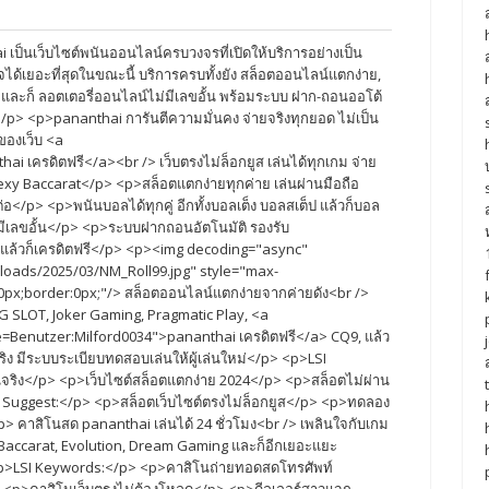
ป็นเว็บไซต์พนันออนไลน์ครบวงจรที่เปิดให้บริการอย่างเป็น
ใจได้เยอะที่สุดในขณะนี้ บริการครบทั้งยัง สล็อตออนไลน์แตกง่าย,
ละก็ ลอตเตอรี่ออนไลน์ไม่มีเลขอั้น พร้อมระบบ ฝาก-ถอนออโต้
ร์</p> <p>pananthai การันตีความมั่นคง จ่ายจริงทุกยอด ไม่เป็น
องเว็บ <a
 เครดิตฟรี</a><br /> เว็บตรงไม่ล็อกยูส เล่นได้ทุกเกม จ่าย
 Sexy Baccarat</p> <p>สล็อตแตกง่ายทุกค่าย เล่นผ่านมือถือ
อ</p> <p>พนันบอลได้ทุกคู่ อีกทั้งบอลเต็ง บอลสเต็ป แล้วก็บอล
ีเลขอั้น</p> <p>ระบบฝากถอนอัตโนมัติ รองรับ
ัสแล้วก็เครดิตฟรี</p> <p><img decoding="async"
loads/2025/03/NM_Roll99.jpg" style="max-
 0px;border:0px;"/> สล็อตออนไลน์แตกง่ายจากค่ายดัง<br />
 SLOT, Joker Gaming, Pragmatic Play, <a
le=Benutzer:Milford0034">pananthai เครดิตฟรี</a> CQ9, แล้ว
เงินจริง มีระบบระเบียบทดสอบเล่นให้ผู้เล่นใหม่</p> <p>LSI
ินจริง</p> <p>เว็บไซต์สล็อตแตกง่าย 2024</p> <p>สล็อตไม่ผ่าน
d Suggest:</p> <p>สล็อตเว็บไซต์ตรงไม่ล็อกยูส</p> <p>ทดลอง
> คาสิโนสด pananthai เล่นได้ 24 ชั่วโมง<br /> เพลินใจกับเกม
Baccarat, Evolution, Dream Gaming และก็อีกเยอะแยะ
<p>LSI Keywords:</p> <p>คาสิโนถ่ายทอดสดโทรศัพท์