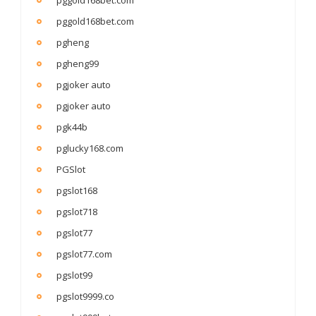
pggold168bet.com
pggold168bet.com
pgheng
pgheng99
pgjoker auto
pgjoker auto
pgk44b
pglucky168.com
PGSlot
pgslot168
pgslot718
pgslot77
pgslot77.com
pgslot99
pgslot9999.co