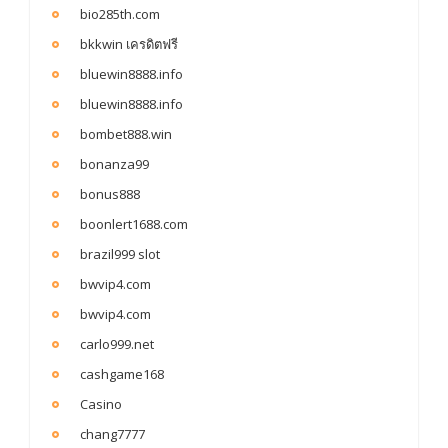
bio285th.com
bkkwin เครดิตฟรี
bluewin8888.info
bluewin8888.info
bombet888.win
bonanza99
bonus888
boonlert1688.com
brazil999 slot
bwvip4.com
bwvip4.com
carlo999.net
cashgame168
Casino
chang7777