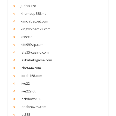
Judhai168
khumsup888.me
kimchibetbet.com
kingxxxbet123.com
kiss918
kitti999vip.com
lala55-casino.com
lalikabetsgame.com
lcbet444.com
lionth168.com
live22
live22slot
lockdown168
london6789.com
lot888