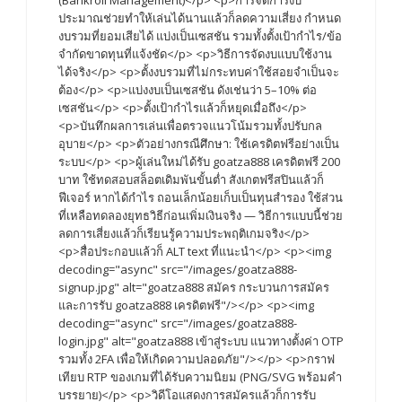
(Bankroll Management)</p> <p>การจัดการงบ
ประมาณช่วยทำให้เล่นได้นานแล้วก็ลดความเสี่ยง กำหนด
งบรวมที่ยอมเสียได้ แบ่งเป็นเซสชัน รวมทั้งตั้งเป้ากำไร/ข้อ
จำกัดขาดทุนที่แจ้งชัด</p> <p>วิธีการจัดงบแบบใช้งาน
ได้จริง</p> <p>ตั้งงบรวมที่ไม่กระทบค่าใช้สอยจำเป็นจะ
ต้อง</p> <p>แบ่งงบเป็นเซสชัน ดังเช่นว่า 5–10% ต่อ
เซสชัน</p> <p>ตั้งเป้ากำไรแล้วก็หยุดเมื่อถึง</p>
<p>บันทึกผลการเล่นเพื่อตรวจแนวโน้มรวมทั้งปรับกล
อุบาย</p> <p>ตัวอย่างกรณีศึกษา: ใช้เครดิตฟรีอย่างเป็น
ระบบ</p> <p>ผู้เล่นใหม่ได้รับ goatza888 เครดิตฟรี 200
บาท ใช้ทดสอบสล็อตเดิมพันขั้นต่ำ สังเกตฟรีสปินแล้วก็
ฟีเจอร์ หากได้กำไร ถอนเล็กน้อยเก็บเป็นทุนสำรอง ใช้ส่วน
ที่เหลือทดลองยุทธวิธีก่อนเพิ่มเงินจริง — วิธีการแบบนี้ช่วย
ลดการเสี่ยงแล้วก็เรียนรู้ความประพฤติเกมจริง</p>
<p>สื่อประกอบแล้วก็ ALT text ที่แนะนำ</p> <p><img
decoding="async" src="/images/goatza888-
signup.jpg" alt="goatza888 สมัคร กระบวนการสมัคร
และการรับ goatza888 เครดิตฟรี"/></p> <p><img
decoding="async" src="/images/goatza888-
login.jpg" alt="goatza888 เข้าสู่ระบบ แนวทางตั้งค่า OTP
รวมทั้ง 2FA เพื่อให้เกิดความปลอดภัย"/></p> <p>กราฟ
เทียบ RTP ของเกมที่ได้รับความนิยม (PNG/SVG พร้อมคำ
บรรยาย)</p> <p>วิดีโอแสดงการสมัครแล้วก็การรับ