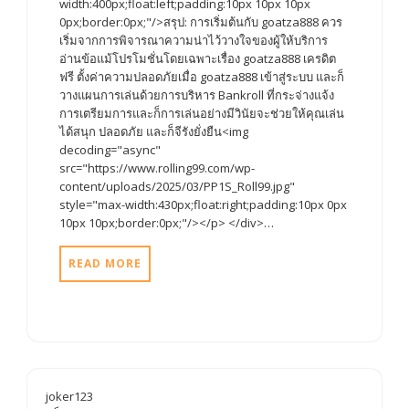
width:400px;float:left;padding:10px 10px 10px
0px;border:0px;"/>สรุป: การเริ่มต้นกับ goatza888 ควร
เริ่มจากการพิจารณาความน่าไว้วางใจของผู้ให้บริการ
อ่านข้อแม้โปรโมชั่นโดยเฉพาะเรื่อง goatza888 เครดิต
ฟรี ตั้งค่าความปลอดภัยเมื่อ goatza888 เข้าสู่ระบบ และก็
วางแผนการเล่นด้วยการบริหาร Bankroll ที่กระจ่างแจ้ง
การเตรียมการและก็การเล่นอย่างมีวินัยจะช่วยให้คุณเล่น
ได้สนุก ปลอดภัย และก็จีรังยั่งยืน<img
decoding="async"
src="https://www.rolling99.com/wp-
content/uploads/2025/03/PP1S_Roll99.jpg"
style="max-width:430px;float:right;padding:10px 0px
10px 10px;border:0px;"/></p> </div>…
READ MORE
joker123