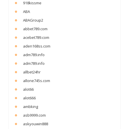
918kissme
ABA
ABAGroup2
abbet789.com
acebet789.com
aden168ss.com
adm789.info
adm789.info
allbet24hr
allone745s.com
alot66
alot666
ambking
asb9999.com
askyouwin888