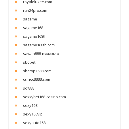
royaleluxee.com
run24pro.com
sagame
sagame168
sagame168th
sagame168th.com
sawan888 ทดลองเล่น
sbobet
sbotop1688.com
sclass8888.com
scr888
sexxybet168-casino.com
sexy168
sexy168vip
sexyauto168