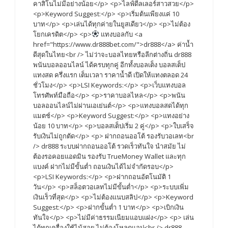
คาสิโนไม่มีอย่างน้อย</p> <p>ไลฟ์ดีลเลอร์สาวสวย</p>
<p>Keyword Suggest:</p> <p>เริ่มต้นเพียงแค่ 10
บาท</p> <p>เล่นได้ทุกค่ายในยูสเดียว</p> <p>ไม่ต้อง
โยกเครดิต</p> <p>
แทงบอลกับ <a
href="https://www.dr888bet.com/">dr888</a> ค่าน้ำ
ดีสุดในไทย<br /> ไม่ว่าจะบอลไทยหรือลีกต่างถิ่น dr888
พนันบอลออนไลน์ ได้ครบทุกคู่ อีกทั้งบอลเต็ง บอลสเต็ป
แทงสด ครึ่งแรก เต็มเวลา ราคาน้ำดี เปิดให้แทงตลอด 24
ชั่วโมง</p> <p>LSI Keywords:</p> <p>เว็บแทงบอล
โทรศัพท์มือถือ</p> <p>ราคาบอลไหล</p> <p>พนัน
บอลออนไลน์ไม่ผ่านเอเย่นต์</p> <p>แทงบอลสดได้ทุก
แมตช์</p> <p>Keyword Suggest:</p> <p>แทงอย่าง
น้อย 10 บาท</p> <p>บอลสเต็ปเริ่ม 2 คู่</p> <p>ใบเสร็จ
รับเงินไม่ถูกตัด</p> <p> ฝากถอนออโต้ รองรับวอเลท<br
/> dr888 ระบบฝากถอนออโต้ รวดเร็วทันใจ นำสมัย ไม่
ต้องรอคอยแอดมิน รองรับ TrueMoney Wallet และทุก
แบงค์ ฝากไม่มีขั้นต่ำ ถอนเงินได้ไม่จำกัดรอบ</p>
<p>LSI Keywords:</p> <p>ฝากถอนอัตโนมัติ 1
วัน</p> <p>สล็อตวอเลทไม่มีขั้นต่ำ</p> <p>ระบบเพิ่ม
เงินเร็วที่สุด</p> <p>ไม่ต้องแนบสลิป</p> <p>Keyword
Suggest:</p> <p>ฝากขั้นต่ำ 1 บาท</p> <p>เบิกเงิน
ทันใจ</p> <p>ไม่มีค่าธรรมเนียมแอบแฝง</p> <p> เล่น
ได้ทุกเครื่องใช้ไม้สอย ไม่ต้องโหลดแอป<br /> dr888