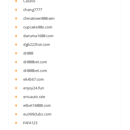
Casino
chang7777
chinatown888.win
cupcake88x.com
daruma1688.com
dgb222hot.com
dr888
dr888bet.com
dr888bet.com
ek4567.com
enjoy24.fun
erisauto.site
etbet16888.com
eu369clubs.com
FAFA123