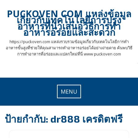
Skip
to
PUCKOVEN COM แหล่งข้อมูล
content
เกี่ยวกับเทคโนโลยีการปรุง
อาหารที่นำเสนอวิธีการทำ
อาหารอร่อยและสะดวก
https://puckoven.com แหล่งรวบรวมข้อมูลเกี่ยวกับเทคโนโลยีการทำ
อาหารขั้นสูงที่ช่วยให้คุณสามารถทำอาหารอร่อยได้อย่างง่ายดาย ค้นพบวิธี
การทำอาหารที่อร่อยและแปลกใหม่ที่นี่ www puckoven com
MENU
ป้ายกำกับ:
dr888 เครดิตฟรี