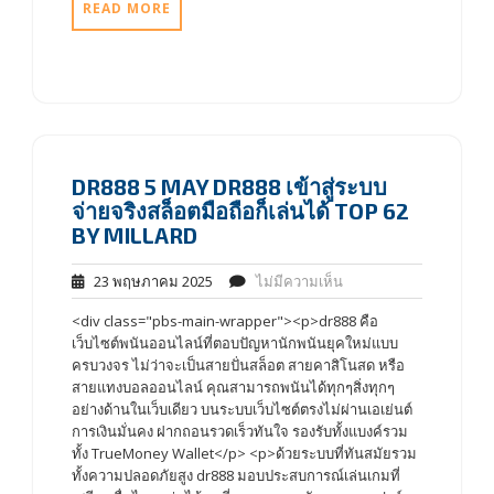
READ MORE
DR888 5 MAY DR888 เข้าสู่ระบบ
จ่ายจริงสล็อตมือถือก็เล่นได้ TOP 62
BY MILLARD
23 พฤษภาคม 2025
ไม่มีความเห็น
<div class="pbs-main-wrapper"><p>dr888 คือ
เว็บไซต์พนันออนไลน์ที่ตอบปัญหานักพนันยุคใหม่แบบ
ครบวงจร ไม่ว่าจะเป็นสายปั่นสล็อต สายคาสิโนสด หรือ
สายแทงบอลออนไลน์ คุณสามารถพนันได้ทุกๆสิ่งทุกๆ
อย่างด้านในเว็บเดียว บนระบบเว็บไซต์ตรงไม่ผ่านเอเย่นต์
การเงินมั่นคง ฝากถอนรวดเร็วทันใจ รองรับทั้งแบงค์รวม
ทั้ง TrueMoney Wallet</p> <p>ด้วยระบบที่ทันสมัยรวม
ทั้งความปลอดภัยสูง dr888 มอบประสบการณ์เล่นเกมที่