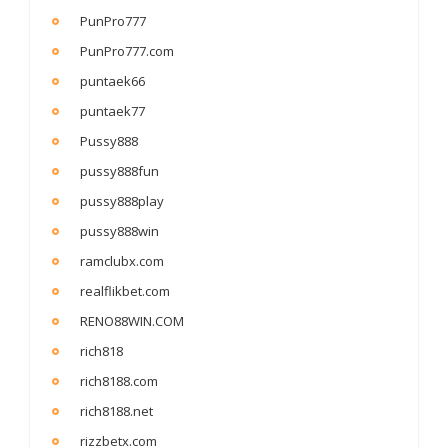
PunPro777
PunPro777.com
puntaek66
puntaek77
Pussy888
pussy888fun
pussy888play
pussy888win
ramclubx.com
realflikbet.com
RENO88WIN.COM
rich818
rich8188.com
rich8188.net
rizzbetx.com