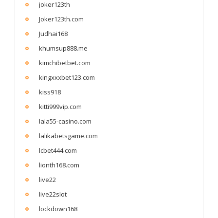
joker123th
Joker123th.com
Judhai168
khumsup888.me
kimchibetbet.com
kingxxxbet123.com
kiss918
kitti999vip.com
lala55-casino.com
lalikabetsgame.com
lcbet444.com
lionth168.com
live22
live22slot
lockdown168