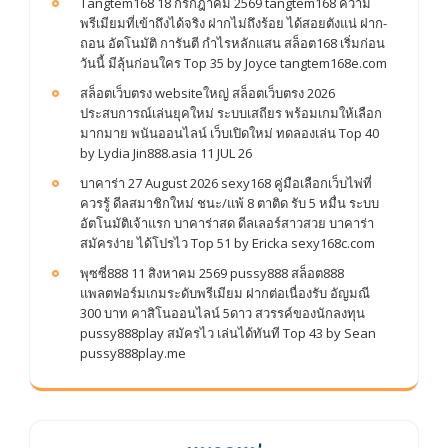
Tangtem168 18 กรกฎาคม 2569 tangtem168 ความ
พรีเมียมที่เข้าถึงได้จริง ฝากไม่ถึงร้อย ได้สอยตังแน่ ฝาก-
ถอน อัตโนมัติ การันตี กำไรหลักแสน สล็อต168 เริ่มก่อน
วันนี้ มีลุ้นก่อนใคร Top 35 by Joyce tangtem168e.com
สล็อตเว็บตรง websiteใหญ่ สล็อตเว็บตรง 2026
ประสบการณ์เล่นยุคใหม่ ระบบเสถียร พร้อมเกมให้เลือก
มากมาย พนันออนไลน์ เว็บเปิดใหม่ ทดลองเล่น Top 40
by Lydia Jin888.asia 11 JUL 26
บาคาร่า 27 August 2026 sexy168 คู่มือเลือกเว็บไพ่ที่
ควรรู้ ดีลสมาชิกใหม่ ชนะ/แพ้ 8 ตาติด รับ 5 หมื่น ระบบ
อัตโนมัติเจ้าแรก บาคาร่าสด ดีลเลอร์สาวสวย บาคาร่า
สมัครง่าย ได้โปรไว Top 51 by Ericka sexy168c.com
พุซซี่888 11 สิงหาคม 2569 pussy888 สล็อต888
แพลตฟอร์มเกมระดับพรีเมียม ฝากต่อเนื่องรับ อัญมณี
300 บาท คาสิโนออนไลน์ 5ดาว สวรรค์ของนักลงทุน
pussy888play สมัครไว เล่นได้ทันที Top 43 by Sean
pussy888play.me