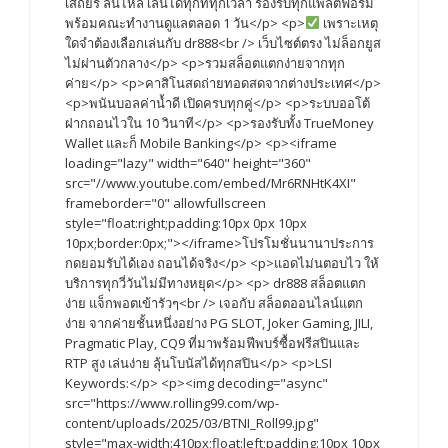
เสถียร ลื่นไหล เล่นได้ทุกที่ทุกเวลา รองรับทุกแพลตฟอร์ม
พร้อมคณะทำงานดูแลตลอด 1 วัน</p> <p>
เพราะเหตุ
ใดจำต้องเลือกเล่นกับ dr888<br /> เว็บไซต์ตรง ไม่ล็อกยูส
ไม่ผ่านตัวกลาง</p> <p>รวมสล็อตแตกง่ายจากทุก
ค่าย</p> <p>คาสิโนสดถ่ายทอดสดจากต่างประเทศ</p>
<p>พนันบอลค่าน้ำดี เปิดครบทุกคู่</p> <p>ระบบออโต้
ฝากถอนไวใน 10 วินาที</p> <p>รองรับทั้ง TrueMoney
Wallet และก็ Mobile Banking</p> <p><iframe
loading="lazy" width="640" height="360"
src="//www.youtube.com/embed/Mr6RNHtK4XI"
frameborder="0" allowfullscreen
style="float:right;padding:10px 0px 10px
10px;border:0px;"></iframe>โปรโมชั่นนานาประการ
กดยอมรับได้เอง ถอนได้จริง</p> <p>แอดไม่นตอบไว ให้
บริการทุกวี่วันไม่มีทางหยุด</p> <p> dr888 สล็อตแตก
ง่าย แจ็กพอตเข้ารัวๆ<br /> เจอกับ สล็อตออนไลน์แตก
ง่าย จากค่ายชั้นหนึ่งอย่าง PG SLOT, Joker Gaming, JILI,
Pragmatic Play, CQ9 ที่มาพร้อมฟีพบร์ซื้อฟรีสปินและ
RTP สูง เล่นง่าย ลุ้นโบนัสได้ทุกสปิน</p> <p>LSI
Keywords:</p> <p><img decoding="async"
src="https://www.rolling99.com/wp-
content/uploads/2025/03/BTNI_Roll99.jpg"
style="max-width:410px;float:left;padding:10px 10px