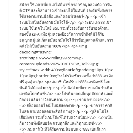
สมัคร ใช้เวลาเพียงแค่ไม่กี่นาที กรอกข้อมูลส่วนตัว การัน
ตี OTP และก็สามารถเข้าระบบได้ในทันที รองรับทั้งยังการ
ใช้แรงงานผ่านมือถือและก็คอมพิวเตอร์</p> <p>เข้า
ระบบไม่เป็นอันตราย มั่นใจได้</p> <p>ระบบ dr888 เข้า
ระบบ ใช้เทคโนโลยี SSL รวมทั้งรองรับการรับรองตัวตน
สองชั้น (2FA) เพื่อคุ้มครองป้องกันการเข้าถึงที่มิได้รับ
อนุญาต ผู้เล่นก็เลยมั่นอกมั่นใจได้ว่าข้อมูลส่วนตัวและการ
คลังไม่เป็นอันตราย 100%</p> <p><img
decoding="async"
src="https://www.rolling99.com/wp-
content/uploads/2025/03/BTNEW_Roll99.jpg"
style="max-width:400px;float:left;padding:10px 10px
10px 0px;border:0px;"/>โปรโมชั่นรวมทั้ง dr888 เครดิต
ฟรี สุดคุ้ม</p> <p>สมาชิกใหม่รับ dr888 เครดิตฟรี โดย
ทันที ไม่ต้องฝาก</p> <p>โบนัสฝากทีแรกของวัน รับเพิ่ม
เครดิตโดยทันที</p> <p>โปรคืนยอดเสียทุกสัปดาห์ และก็
กิจกรรมลุ้นรางวัลล้นหลาม</p> <p>เกมครบวงจร</p>
<p>สล็อตออนไลน์ โบนัสแตกง่าย</p> <p>บาคาร่า คาสิ
โนสด ถ่ายทอดสดประสิทธิภาพสูง</p> <p>รูเล็ต ไฮโล
เสือมังกร รวมทั้งเกมโต๊ะที่ได้รับความนิยม</p> <p>พนัน
กีฬารวมทั้งอีสปอร์ต ครบทุกลีกและก็ทุกแมตช์</p>
<p>เกมคาสิโนที่ได้รับความนิยมบน dr888 เป็นต้นว่า