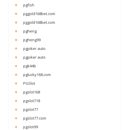
pgfish
pggold168bet.com
pggold168bet.com
pgheng
pgheng99
pgjoker auto
pgjoker auto
pgk44b
pglucky168.com
PGSlot
pgslot168
pgslot718
pgslot77
pgslot77.com
pgslot99