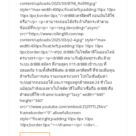
content/uploads/2025/03/BTNI_Roll99.jpg"
style="max-width:400px;float:left;padding:10px 10px
10px 0px;border:0px;"/>dr888 เครดิตฟรี ถอนเงินได้ใช่
หรือ?</p> <p>สามารถถอนได้จริง ถ้าเกิดกระทำตาม
ข้อแม้ที่ระบุ</p> <p><img decoding="async"
src="https://www.rolling99.com/wp-
content/uploads/2025/03/p2-4.jpg" style="max-
width:430px;float:left;padding:10px 10px 10px
0px;border:0px;"/>สรุป: dr888 เว็บไซต์คาสิโนออนไลน์
ครบวงจร</p> <p>dr888 เหมาะกับผู้เล่นทุกระดับ ด้วย
ระบบ dr888 สมัคร ที่ง่ายสุดๆ การ dr888 เข้าระบบ ที่
ปลอดภัย รวมทั้งสิทธิพิเศษ dr888 เครดิตฟรี ที่ช่วยเพิ่มทุน
สำหรับในการเล่น รวมเกมครบวงจร โปรโมชั่นคุ้มค่า
ระบบฝากถอนออโต้ และการดูแลลูกค้าตลอด 24 ชั่วโมง
แม้คุณกำลังมองหาเว็บไซต์คาสิโนที่น่าเชื่อถือ dr888 คือ
คำตอบที่ใช่<iframe loading="lazy" width="640"
height="360"
src="//www.youtube.com/embed/ZQlTFTLZNvs"
frameborder="0" allowfullscreen
style="float:right;padding:10px 0px 10px
10px;border:0px;"></iframe></p> </div>…