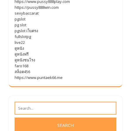
https://www.pussy888play.com
https://pussy888win.com
sexybaccarat
pgslot
pg slot
pgslot เว็บตรง
fullslotpg
live22
ดูหนัง
ดูหนังฟรี
ดูหนังชนโรง
faro168
สล็อต456
https://www.puntaek66.me