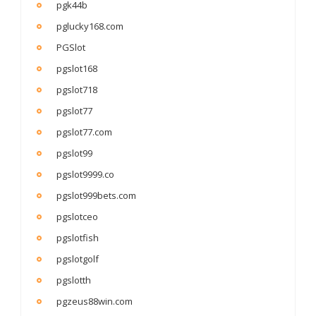
pgk44b
pglucky168.com
PGSlot
pgslot168
pgslot718
pgslot77
pgslot77.com
pgslot99
pgslot9999.co
pgslot999bets.com
pgslotceo
pgslotfish
pgslotgolf
pgslotth
pgzeus88win.com