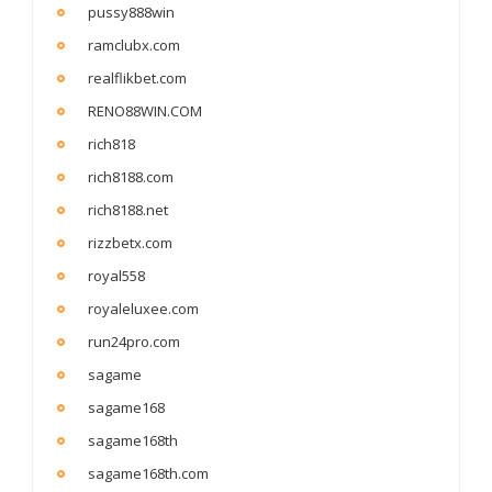
pussy888win
ramclubx.com
realflikbet.com
RENO88WIN.COM
rich818
rich8188.com
rich8188.net
rizzbetx.com
royal558
royaleluxee.com
run24pro.com
sagame
sagame168
sagame168th
sagame168th.com