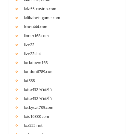
lala55-casino.com
lalikabetsgame.com
lcbet444.com
lionth168.com
live22
live22slot
lockdown168
london6789.com
lot888
lotto432 ทางเข้า
lotto432 ทางเข้า
luckycat789.com
luis16888.com
lux555.net