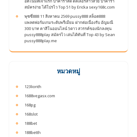
อัตโนมัติเจ้าแรก บาคาร่าสด ดีลเลอร์สาวสวย บาคาร่า
สมัครง่าย ได้โปรไว Top 51 by Ericka sexy168c.com
พุซซี่888 11 สิงหาคม 2569 pussy888 สล็อต888
แพลตฟอร์มเกมระดับพรีเมียม ฝากต่อเนื่องรับ อัญมณี
300 บาท คาสิโนออนไลน์ 5ดาว สวรรค์ของนักลงทุน
pussy888play สมัครไว เล่นได้ทันที Top 43 by Sean
pussy888play.me
หมวดหมู่
123lionth
1688vegasx.com
168pg
168slot
188bet
188betth