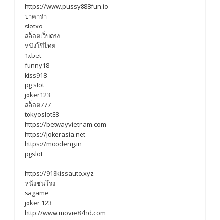
https://www.pussy888fun.io
บาคาร่า
slotxo
สล็อตเว็บตรง
หนังโป๊ไทย
1xbet
funny18
kiss918
pg slot
joker123
สล็อต777
tokyoslot88
https://betwayvietnam.com
https://jokerasia.net
https://moodeng.in
pgslot
https://918kissauto.xyz
หนังชนโรง
sagame
joker 123
http://www.movie87hd.com