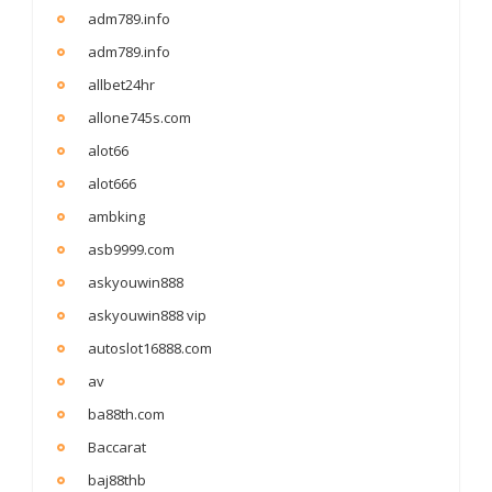
adm789.info
adm789.info
allbet24hr
allone745s.com
alot66
alot666
ambking
asb9999.com
askyouwin888
askyouwin888 vip
autoslot16888.com
av
ba88th.com
Baccarat
baj88thb