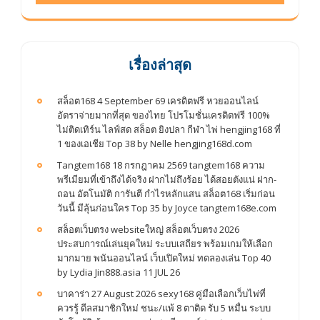
เรื่องล่าสุด
สล็อต168 4 September 69 เครดิตฟรี หวยออนไลน์
อัตราจ่ายมากที่สุด ของไทย โปรโมชั่นเครดิตฟรี 100%
ไม่ติดเทิร์น ไลฟ์สด สล็อต ยิงปลา กีฬา ไพ่ hengjing168 ที่
1 ของเอเชีย Top 38 by Nelle hengjing168d.com
Tangtem168 18 กรกฎาคม 2569 tangtem168 ความ
พรีเมียมที่เข้าถึงได้จริง ฝากไม่ถึงร้อย ได้สอยตังแน่ ฝาก-
ถอน อัตโนมัติ การันตี กำไรหลักแสน สล็อต168 เริ่มก่อน
วันนี้ มีลุ้นก่อนใคร Top 35 by Joyce tangtem168e.com
สล็อตเว็บตรง websiteใหญ่ สล็อตเว็บตรง 2026
ประสบการณ์เล่นยุคใหม่ ระบบเสถียร พร้อมเกมให้เลือก
มากมาย พนันออนไลน์ เว็บเปิดใหม่ ทดลองเล่น Top 40
by Lydia Jin888.asia 11 JUL 26
บาคาร่า 27 August 2026 sexy168 คู่มือเลือกเว็บไพ่ที่
ควรรู้ ดีลสมาชิกใหม่ ชนะ/แพ้ 8 ตาติด รับ 5 หมื่น ระบบ