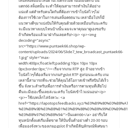
เล่นสล็อตออนไลน์ผ่านเว็บตรงไม่ผ่านเอเย่นต์กับ ปั่น
แตก66 สล็อตนั้น จะทำให้คุณสามารถทำเงินได้อย่าง
แน่แท้ แต่สำหรับคนใดกันที่ต้องการเข้าโบนัสไวๆไม่
ต้องการใช้เวลาในการเล่นสล็อต66นาน เหล่ามือโปรก็มี
แนวทางดีๆมาแบ่งปันให้กับคุณด้วยด้วยเหมือนกันนะครับ
จะมีแนวทางแบบไหนบ้างนั้น ผมจะพาคุณมาดูเองขอรับ
ถ้าเกิดพร้อมแล้วมาฝ่ากันเลยครับ!</p> <p><img
decoding="async"
src="https://www.puntaek66.shop/wp-
content/uploads/2024/06/Slide7_tew_broadcast_puntaek66-
1.jpg" style="max-
width:400px;float:left;padding:10px 10px 10px
0px;border:0px;"/>• เริ่มจากเกม RTP สูง: ถ้าอยากเข้า
โบนัสไวๆก็ต้องเริ่มจากเกมPgslot RTP สูงก่อนนะครับ เกม
เหล่านี้สามารถที่จะช่วยให้คุณได้โอกาสเข้าฟรีสปินได้เร็ว
ขึ้น จังหวะสำหรับเพื่อการทำเงินหรือการตามทุนที่เสียไป
คืนจะมีเยอะขึ้นเลยล่ะนะครับ โบนัสเข้าไวแน่นอน!</p>
<p>• ใช้เบทเล็กไล่จังหวะ: <a
href="https://lapotopsfeedbacks.xyz/%E0%B9%80%E0
%E0%B8%9B%E0%B8%B1%E0%B9%88%E0%B8%99%E0%B9%81
%E0%B8%97%E0%B8%94/">ปั่นแตก66</a> อย่ารีบใส่
ทุนหนักตั้งแต่เริ่มเด็ดขาด ให้ปั่นขั้นต่ำอย่างต่ำ 20-30 รอบ
เพื่อมองจังหวะของเกมpgslot ถ้าเกิดมีสัญลักษณ์พิเศษมา