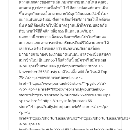
ความแตกต่างของการเล่นเกมมากมายขนาดไหน คุณจะ
เล่นเกม pgslot รวมทั้งทำกำไรได้อย่างปลอดภัยมากเพิ่ม
ขึ้น สนุกกับเกมสล็อตมากมายได้ทุกวี่วันตลอด 24 ชั่วโมง
อย่างแน่นอนครับผม ซึ่งการเลือกใช้บริการกับเว็บไซต์ตรง
นั้น คุณก็ต้องเลือกเว็บที่มีมาตรฐานแล้วก็ความปลอดภัย
ด้วย หากให้ดีก็คลิก สล็อต66 นี่แหละนะครับ ฮ่า…
นอกจากนี้ พวกเรา สล็อต66 ยังมาพร้อมโปรโมชั่นเยอะ
แยะเยอะแยะ สามารถเข้ามารับเครดิตฟรีได้ตามอยากได้
เลยจ้านะครับ รับรองเลยว่า สนุกสนานกับเกมสล็อต
มากมายก่ายกองของเราอย่างแน่นอน มาลงทะเบียนสมัคร
สมาชิกใหม่ ปั่นแตก66 ได้แล้ววันนี้ สมัครฟรี สมัครเลย!
</p> <p>เว็บตรง100% pgslot puntaek66.store 16
November 2568 Rusty คาสิโน สล็อต66 เว็บไหนดี Top
73</p> <p>ขอขอบพระคุณwebsite <a
href="https://www.puntaek66.store/">pgslot</a>
</p> <p><a href="https://rebrand.ly/puntaek66-
store">https://rebrand.ly/puntaek66-store</a></p>
<p><a href="https://cutly.info/puntaek66-
store">https://cutly.info/puntaek66-store</a></p>
<p><a
href="https://shorturl.asia/8YEhz">https://shorturl.asia/8YEhz
</p> <p><a
href="https://cutt.ly/XrXxMfIL">https://cutt.ly/XrXxMfIL</a>