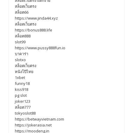
สล็อตเว็บตรง แตกง่าย
สล็อตเว็บตรง
สล็อต66
https://www.jinda44.xyz
สล็อตเว็บตรง
https://bonus888.life
สล็อต888
slot99
https://www.pussy888fun.io
บาคาร่า
slotxo
สล็อตเว็บตรง
หนังโป๊ไทย
1xbet
funny18
kiss918
pg slot
joker123
สล็อต777
tokyoslot88
https://betwayvietnam.com
https://jokerasia.net
https://moodeng.in