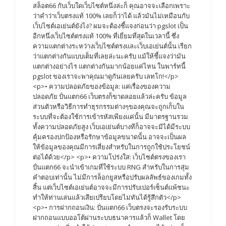
สล็อต66 กับเว็บใดเว็บไซต์หนึ่งล่ะก็ คุณอาจจะเลือกเพราะ
ว่าคำว่าเว็บตรงแท้ 100% เลยก็ว่าได้ แล้วมันไม่เหมือนกับ
เว็บไซต์เอเย่นต์ยังไง? ผมจะต้องชี้แจงก่อนว่า pgslot เป็น
อีกหนึ่งเว็บไซต์ตรงแท้ 100% ที่เยี่ยมที่สุดในเวลานี้ ซึ่ง
ความแตกต่างระหว่างเว็บไซต์ตรงและเว็บเอเย่นต์นั้น เรียก
ว่าแตกต่างกันแบบเต็มที่เลยล่ะนะครับ แม้ให้ชี้แจงว่ามัน
แตกต่างอย่างไร แตกต่างกันมากน้อยแค่ไหน ในพาร์ทนี้
pgslot ของเราจะพาคุณมาดูกันเลยครับ เลทโก!</p>
<p>• ความปลอดภัยของข้อมูล: แค่เรื่องของความ
ปลอดภัย ปั่นแตก66 เว็บตรงก็ขาดลอยแล้วล่ะครับ ข้อมูล
ส่วนตัวหรือวิธีการทำธุรกรรมต่างๆของคุณจะถูกเก็บใน
ระบบที่จะต้องใช้การเข้ารหัสเพียงแค่นั้น มีมาตรฐานรวม
ทั้งความปลอดภัยสูง เว็บเอเย่นต์บางทีก็อาจจะมิได้มีระบบ
คุ้มครองปกป้องหรือรักษาข้อมูลขนาดนั้น อาจจะเป็นผล
ให้ข้อมูลของคุณมีการเสี่ยงสำหรับในการถูกใช้ประโยชน์
ต่อได้ด้วย</p> <p>• ความโปร่งใส: เว็บไซต์ตรงของเรา
ปั่นแตก66 จะนำเข้าเกมที่ใช้ระบบ RNG สำหรับในการสุ่ม
คำตอบเท่านั้น ไม่มีการล็อกยูสหรือปรับผลลัพธ์ของเกมทั้ง
สิ้น แต่เว็บไซต์เอเย่นต์อาจจะมีการปรับเปอร์เซ็นต์แพ้ชนะ
ทำให้ท่านเล่นแล้วเสียเปรียบโดยไม่ทันได้รู้สึกตัว</p>
<p>• การฝากถอนเงิน: ปั่นแตก66 เว็บตรงจะรองรับระบบ
ฝากถอนแบบออโต้ผ่านระบบธนาคารแล้วก็ Wallet โดย