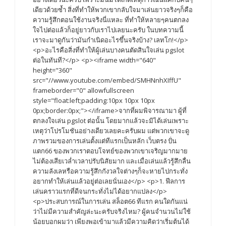
เดียวด้วยซ้ำ สิ่งที่ทำให้พวกเขากลับใจมาเล่นยาวจริงๆก็คือ
ความรู้สึกตอนใช้งานจริงนี่แหละ ที่ทำให้หลายๆคนตกลง
ใจไปต่อแล้วก็อยู่ยาวกับเราไปเลยนะครับ ในบทความนี้
เราจะมาดูกันว่ามันกำเนิดอะไรขึ้นจริงบ้าง? เลทโก!</p>
<p>อะไรคือสิ่งที่ทำให้ผู้เล่นบางคนตัดสินใจเล่น pgslot
ต่อในทันที?</p> <p><iframe width="640"
height="360"
src="//www.youtube.com/embed/SMHNnhXIffU"
frameborder="0" allowfullscreen
style="float:left;padding:10px 10px 10px
0px;border:0px;"></iframe>จากที่ผมพิจารณามา ผู้ที่
ตกลงใจเล่น pgslot ต่อนั้น โดยมากแล้วจะมิได้เล่นเพราะ
เหตุว่าโปรโมชันอย่างเดียวเลยคะครับผม แต่พวกเขาจะดู
ภาพรวมของการเล่นตั้งแต่ทีแรกเป็นหลัก เว็บตรง ปั่น
แตก66 ของพวกเราตอบโจทย์ของพวกเขาเจริญมากมาย
ไม่ต้องเสียเวล่ำเวลาปรับนิสัยมาก และเมื่อเล่นแล้วรู้สึกลื่น
ความลังเลหรือความรู้สึกกังวลใจต่างๆก็จะหายไปกระทั่ง
อยากทำให้เล่นแล้วอยู่ต่อเลยนั่นเอง</p> <p>1. ฟีลการ
เล่นคราวแรกที่ดีจนกระทั่งไม่ได้อยากแปลง</p>
<p>ประสบการณ์ในการเล่น สล็อต66 ทีแรก คนใดกันแน่
ว่าไม่มีความสำคัญล่ะนะครับจริงไหม? ผู้คนจำนวนไม่ใช้
น้อยบอกผมว่า เพียงพอเข้ามาแล้วมีความคิดว่าเริ่มต้นได้