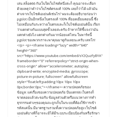
เล่น สล็อต66 กับเว็บใดเว็บไซต์หนึ่งล่ะก็ คุณอาจจะเลือก
ด้วยเหตุว่าคำว่าเว็บไซต์ตรงแท้ 100% เลยก็ว่าได้ แล้วมัน
ต่างจากเว็บไซต์เอเย่นต์เช่นไร? ผมจะต้องอธิบายก่อนว่า
pgslot เป็นอีกหนึ่งเว็บตรงแท้ 100% ที่ยอดเยี่ยมตอนนี้ ซึ่ง
ไม่เหมือนกันระหว่างเว็บตรงและก็เว็บไซต์เอเย่นต์นั้น เรียก
ว่าแตกต่างกันแบบสุดขั้วเลยล่ะครับ ถ้าหากให้ชี้แจงว่ามัน
แตกต่างยังไง แตกต่างกันมากน้อยแค่ไหน ในพาร์ทนี้
pgslot ของพวกเราจะพาคุณมาดูกันเลยนะครับ เลทโก!
</p> <p><iframe loading="lazy" width="640"
height="360"
src="https://www.youtube.com/embed/sY2QuzFyBYA"
frameborder="0" referrerpolicy="strict-origin-when-
cross-origin" allow="accelerometer; autoplay;
clipboard-write; encrypted-media; gyroscope;
picture-in-picture; fullscreen" allowfullscreen
style="float:left;padding:10px 10px 10px
0px;border:0px;"></iframe>• ความปลอดภัยของ
ข้อมูล: แค่เรื่องของความปลอดภัย ปั่นแตก66 เว็บตรงก็
ขาดลอยแล้วล่ะขอรับ ข้อมูลส่วนตัวหรือแนวทางการทำ
ธุรกรรมต่างๆของคุณจะถูกเก็บในระบบที่ต้องใช้การเข้า
รหัสแค่นั้น มีมาตรฐานรวมทั้งความปลอดภัยสูง เว็บไซต์
เอเย่นต์บางทีก็อาจจะมิได้มีระบบระเบียบป้องกันหรือรักษา