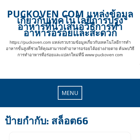
Skip
to
PUCKOVEN COM แหล่งข้อมูล
content
เกี่ยวกับเทคโนโลยีการปรุง
อาหารที่นำเสนอวิธีการทำ
อาหารอร่อยและสะดวก
https://puckoven.com แหล่งรวบรวมข้อมูลเกี่ยวกับเทคโนโลยีการทำ
อาหารขั้นสูงที่ช่วยให้คุณสามารถทำอาหารอร่อยได้อย่างง่ายดาย ค้นพบวิธี
การทำอาหารที่อร่อยและแปลกใหม่ที่นี่ www puckoven com
MENU
ป้ายกำกับ:
สล็อต66