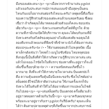
มือของแต่ละคน</p> <p>เมื่อพวกเราเข้ามาเล่น pgslot
แล้วเจอกับประสบการณ์การเล่นแบบเข้ามือสุดๆเป็นคน
ไหนกันแน่ก็อยากเล่นต่อจริงไหมนะครับ? เหตุผลนี้คือเรื่อง
ของความรู้สึกส่วนตัวของแต่ละคนล้วนๆเลยครับผม ซึ่งผม
เชื่อว่า ถ้าเกิดคุณได้มาทดลองด้วยตัวเองก็คงจะชอบเช่น
เดียวกัน</p> <p>• จังหวะเกมตรงกับสไตล์ที่ถูกใจ: ด้วย
ความที่เรามีเกมเปิดให้บริการมาก คุณจะได้พบกับเกมที่มี
จังหวะตรงกับสไตล์ของคุณอย่างไม่ต้องสงสัย พอคุณได้
ลองทีแรกแล้วพบเกมที่ฟีลเข้าที่เข้าทาง ยังไงก็ต้องการเล่น
ต่อแน่ๆนะครับ<br /> • ใช้งานตลอดแล้วไม่หงุดหงิด: เนื้อ
หาเล็กๆดังเช่นว่า โหลดไว เมนูไม่ซับซ้อน ไหมหลุดบ่อย
สิ่งกลุ่มนี้เป็นสิ่งที่ทำให้เราเกิดความรู้สึกบวกเวลาเล่น เล่น
แล้วไม่เจออะไรขัดใจในทีแรกๆ ช่องทางที่จะอยู่ยาวก็จะมี
เพิ่มขึ้นเรื่อยๆด้วย<br /> • ความสนิทสนมเกิดขึ้นไว
มากมาย: สิ่งที่จะทำให้เราสบายใจเวลาเล่น ปั่นแตก66 ก็
คือ ความคุ้นเคยหรือคุ้นมือนี่แหละขอรับ ซึ่งเว็บไซต์อย่าง
สล็อต66 ดีไซน์ให้เราคิดว่าเล่นง่าย ใช้งานครั้งแรกก็จับ
จังหวะได้ในทันที ทำให้ไม่ได้อยากต้องการแปลงเว็บไซต์
กันไปเลย</p> <p>เล่นสล็อตกับ ปั่นแตก66 ครั้งเดียวแล้ว
อยู่ยาวตลอดกาลด้วยกันวันนี้!</p> <p>มาครับผมทุกคน!
พร้อมจะมาอยู่ยาวกับเรา pgslot กันรึยังครับ? คุณจะเห็น
ได้ว่า ต้นสายปลายเหตุต่างๆที่เกิดขึ้นมาจากประสบการณ์