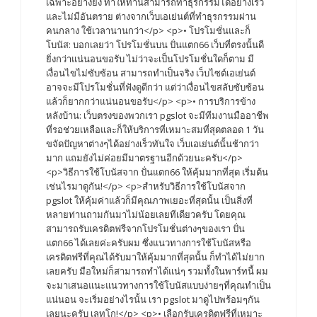
เฉพาะอย่างยิ่ง ทำให้ท่านสามารถทำธุรกรรมได้อย่างเร็ว
และไม่มีอันตราย ต่างจากเว็บเอเย่นต์ที่ทำธุรกรรมผ่าน
คนกลาง ใช้เวลานานกว่า</p> <p>• โปรโมชั่นและก็
โบนัส: บอกเลยว่า โปรโมชั่นบน ปั่นแตก66 เว็บที่ตรงนั้นดี
ยิ่งกว่าแน่นอนขอรับ ไม่ว่าจะเป็นโปรโมชั่นใดก็ตาม มี
เงื่อนไขไม่ซับซ้อน สามารถทำเป็นจริง เว็บไซต์เอเย่นต์
อาจจะมีโปรโมชั่นที่ฟังดูดีกว่า แต่ว่าเงื่อนไขสลับซับซ้อน
แล้วก็ยากกว่าแน่นอนขอรับ</p> <p>• การบริการข้าง
หลังบ้าน: เว็บตรงของพวกเรา pgslot จะมีทีมงานมืออาชีพ
ที่รอช่วยเหลือและก็ให้บริการที่เหมาะสมที่สุดตลอด 1 วัน
ขจัดปัญหาต่างๆได้อย่างเร็วทันใจ เว็บเอเย่นต์นั้นช้ากว่า
มาก แถมยังไม่ค่อยมีมาตรฐานอีกด้วยนะครับ</p>
<p>วิธีการใช้โบนัสจาก ปั่นแตก66 ให้คุ้มมากที่สุด เริ่มต้น
เช่นไรมาดูกัน!</p> <p>สำหรับวิธีการใช้โบนัสจาก
pgslot ให้คุ้มค่าแล้วก็มีคุณภาพเยอะที่สุดนั้น เป็นสิ่งที่
หลายท่านถามกันมาไม่น้อยเลยทีเดียวครับ โดยคุณ
สามารถรับเครดิตฟรีจากโปรโมชั่นต่างๆของเรา ปั่น
แตก66 ได้เลยค่ะครับผม ซึ่งแนวทางการใช้โบนัสหรือ
เครดิตฟรีที่คุณได้รับมาให้คุ้มมากที่สุดนั้น ก็ทำได้ไม่ยาก
เลยครับ มือใหม่ก็สามารถทำได้แน่ๆ รวมทั้งในพาร์ทนี้ ผม
จะมาเสนอแนะแนวทางการใช้โบนัสแบบง่ายๆที่คุณทำเป็น
แน่นอน จะเริ่มอย่างไรนั้น เรา pgslot มาดูไปพร้อมๆกัน
เลยนะครับ เลทโก!</p> <p>• เลือกรับเครดิตฟรีที่เหมาะ