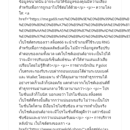
ข้อมูลขนาดนั้น อาจจะก่อให้ข้อมูลของคุณมีความเสี่ยง
สำหรับเพื่อการถูกเอาไปใช้ต่อได้ด้วย</p> <p>• ความโล่ง
ใส: <a
href="https://mega69.net/%E0%B8%9E%E0%B8%99%E0%B8%
%E0%B9%80%E0%B8%A7%E0%B9%87%E0%B8%9A%E0%B9%81
%E0%B8%AA%E0%B8%A5%E0%B9%87%E0%B8%AD%E0%B8%95
%E0%B8%97%E0%B8%94%E0%B8%A5%E0%B8%AD%E0%B8%87/"
เว็บไซต์ตรงของเรา สล็อต66 จะนำเข้าเกมที่ใช้ระบบ RNG
สำหรับเพื่อการสุ่มผลลัพธ์แค่นั้น ไม่มีการล็อกยูสหรือปรับ
คำตอบของเกมทั้งมวล แต่เว็บไซต์เอเย่นต์อาจจะเป็นไปได้
ว่าจะมีการปรับเปอร์เซ็นต์แพ้ชนะ ทำให้ท่านเล่นแล้วเสีย
เปรียบโดยไม่รู้สึกตัว</p> <p>• การฝากเบิกเงิน: Pgslot
เว็บตรงจะรองรับระบบฝากถอนแบบออโต้ผ่านระบบแบงค์
และ Wallet โดยเฉพาะ ทำให้คุณสามารถทำธุรกรรมได้
อย่างรวดเร็วแล้วก็ปลอดภัย แตกต่างจากเว็บไซต์เอเย่นต์ที่
ทำธุรกรรมผ่านคนกลาง ใช้เวลานานกว่า</p> <p>• โปร
โมชั่นแล้วก็โบนัส: บอกเลยว่า โปรโมชั่นบน สล็อต66
เว็บไซต์ที่ตรงนั้นดีมากกว่าแน่นอนขอรับ ไม่ว่าจะเป็นโปร
โมชั่นใดก็ตาม มีเงื่อนไขไม่ซับซ้อน สามารถทำเป็นจริง
เว็บไซต์เอเย่นต์อาจจะมีโปรโมชั่นที่ฟังดูดีกว่า แต่ว่าข้อแม้
ซับซ้อนและยากกว่าแน่นอนครับผม</p> <p>• การบริการ
หลังบ้าน: เว็บไซต์ตรงของเรา <a
href="https://www.puntaek66.shop/">สล็อต66</a>