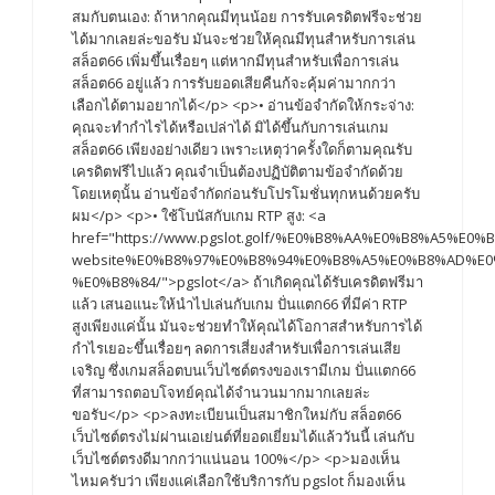
สมกับตนเอง: ถ้าหากคุณมีทุนน้อย การรับเครดิตฟรีจะช่วย
ได้มากเลยล่ะขอรับ มันจะช่วยให้คุณมีทุนสำหรับการเล่น
สล็อต66 เพิ่มขึ้นเรื่อยๆ แต่หากมีทุนสำหรับเพื่อการเล่น
สล็อต66 อยู่แล้ว การรับยอดเสียคืนก้จะคุ้มค่ามากกว่า
เลือกได้ตามอยากได้</p> <p>• อ่านข้อจำกัดให้กระจ่าง:
คุณจะทำกำไรได้หรือเปล่าได้ มิได้ขึ้นกับการเล่นเกม
สล็อต66 เพียงอย่างเดียว เพราะเหตุว่าครั้งใดก็ตามคุณรับ
เครดิตฟรีไปแล้ว คุณจำเป็นต้องปฏิบัติตามข้อจำกัดด้วย
โดยเหตุนั้น อ่านข้อจำกัดก่อนรับโปรโมชั่นทุกหนด้วยครับ
ผม</p> <p>• ใช้โบนัสกับเกม RTP สูง: <a
href="https://www.pgslot.golf/%E0%B8%AA%E0%B8%A5%E
website%E0%B8%97%E0%B8%94%E0%B8%A5%E0%B8%AD%E
%E0%B8%84/">pgslot</a> ถ้าเกิดคุณได้รับเครดิตฟรีมา
แล้ว เสนอแนะให้นำไปเล่นกับเกม ปั่นแตก66 ที่มีค่า RTP
สูงเพียงแค่นั้น มันจะช่วยทำให้คุณได้โอกาสสำหรับการได้
กำไรเยอะขึ้นเรื่อยๆ ลดการเสี่ยงสำหรับเพื่อการเล่นเสีย
เจริญ ซึ่งเกมสล็อตบนเว็บไซต์ตรงของเรามีเกม ปั่นแตก66
ที่สามารถตอบโจทย์คุณได้จำนวนมากมากเลยล่ะ
ขอรับ</p> <p>ลงทะเบียนเป็นสมาชิกใหม่กับ สล็อต66
เว็บไซต์ตรงไม่ผ่านเอเย่นต์ที่ยอดเยี่ยมได้แล้ววันนี้ เล่นกับ
เว็บไซต์ตรงดีมากกว่าแน่นอน 100%</p> <p>มองเห็น
ไหมครับว่า เพียงแค่เลือกใช้บริการกับ pgslot ก็มองเห็น