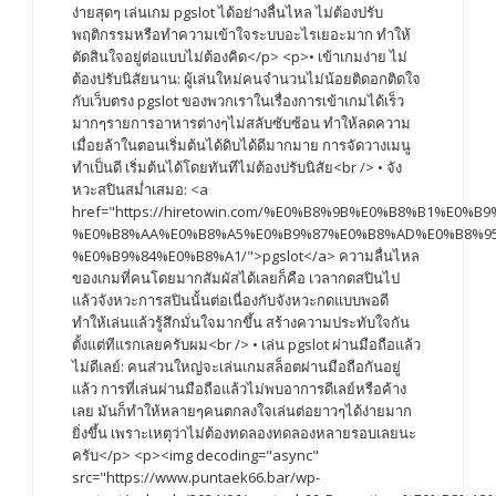
ง่ายสุดๆ เล่นเกม pgslot ได้อย่างลื่นไหล ไม่ต้องปรับ
พฤติกรรมหรือทำความเข้าใจระบบอะไรเยอะมาก ทำให้
ตัดสินใจอยู่ต่อแบบไม่ต้องคิด</p> <p>• เข้าเกมง่าย ไม่
ต้องปรับนิสัยนาน: ผู้เล่นใหม่คนจำนวนไม่น้อยติดอกติดใจ
กับเว็บตรง pgslot ของพวกเราในเรื่องการเข้าเกมได้เร็ว
มากๆรายการอาหารต่างๆไม่สลับซับซ้อน ทำให้ลดความ
เมื่อยล้าในตอนเริ่มต้นได้ดิบได้ดีมากมาย การจัดวางเมนู
ทำเป็นดี เริ่มต้นได้โดยทันทีไม่ต้องปรับนิสัย<br /> • จัง
หวะสปินสม่ำเสมอ: <a
href="https://hiretowin.com/%E0%B8%9B%E0%B8%B1%E0
%E0%B8%AA%E0%B8%A5%E0%B9%87%E0%B8%AD%E0%B8%95
%E0%B9%84%E0%B8%A1/">pgslot</a> ความลื่นไหล
ของเกมที่คนโดยมากสัมผัสได้เลยก็คือ เวลากดสปินไป
แล้วจังหวะการสปินนั้นต่อเนื่องกับจังหวะกดแบบพอดี
ทำให้เล่นแล้วรู้สึกมั่นใจมากขึ้น สร้างความประทับใจกัน
ตั้งแต่ทีแรกเลยครับผม<br /> • เล่น pgslot ผ่านมือถือแล้ว
ไม่ดีเลย์: คนส่วนใหญ่จะเล่นเกมสล็อตผ่านมือถือกันอยู่
แล้ว การที่เล่นผ่านมือถือแล้วไม่พบอาการดีเลย์หรือค้าง
เลย มันก็ทำให้หลายๆคนตกลงใจเล่นต่อยาวๆได้ง่ายมาก
ยิ่งขึ้น เพราะเหตุว่าไม่ต้องทดลองทดลองหลายรอบเลยนะ
ครับ</p> <p><img decoding="async"
src="https://www.puntaek66.bar/wp-