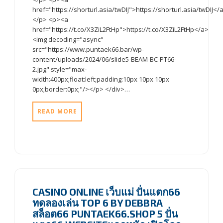
href="https://shorturl.asia/twDIJ">https://shorturl.asia/twDIJ</
</p> <p><a
href="https://t.co/X3ZiL2FtHp">https://t.co/X3ZiL2FtHp</a>
<img decoding="async"
src="https://www.puntaek66.bar/wp-
content/uploads/2024/06/slide5-BEAM-BC-PT66-
2.jpg" style="max-
width:400px;float:left;padding:10px 10px 10px
0px;border:0px;"/></p> </div>…
READ MORE
CASINO ONLINE เว็บแม่ ปั่นแตก66
ทดลองเล่น TOP 6 BY DEBBRA
สล็อต66 PUNTAEK66.SHOP 5 ปั่น