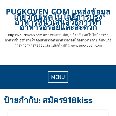
Skip
to
PUCKOVEN COM แหล่งข้อมูล
content
เกี่ยวกับเทคโนโลยีการปรุง
อาหารที่นำเสนอวิธีการทำ
อาหารอร่อยและสะดวก
https://puckoven.com แหล่งรวบรวมข้อมูลเกี่ยวกับเทคโนโลยีการทำ
อาหารขั้นสูงที่ช่วยให้คุณสามารถทำอาหารอร่อยได้อย่างง่ายดาย ค้นพบวิธี
การทำอาหารที่อร่อยและแปลกใหม่ที่นี่ www puckoven com
MENU
ป้ายกำกับ:
สมัคร918kiss