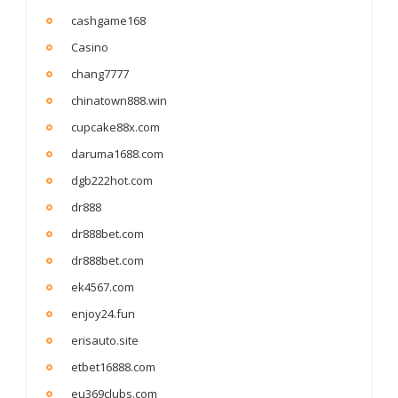
cashgame168
Casino
chang7777
chinatown888.win
cupcake88x.com
daruma1688.com
dgb222hot.com
dr888
dr888bet.com
dr888bet.com
ek4567.com
enjoy24.fun
erisauto.site
etbet16888.com
eu369clubs.com