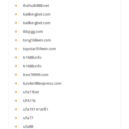
thehulk888.net
tia8kingbet.com
tia8kingbet.com
tkbpgg.com
tong168win.com
topstar359win.com
tr1688.info
tr1688.info
tree78999.com
tunder88express.com
ufa11bet
UFA11k
ufa191 ทางเข้า
ufa77
ufa88