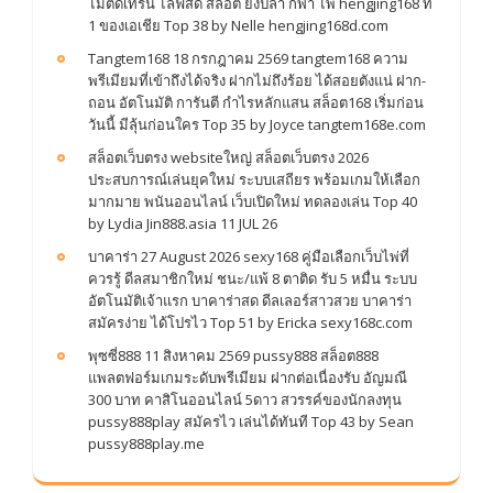
ไม่ติดเทิร์น ไลฟ์สด สล็อต ยิงปลา กีฬา ไพ่ hengjing168 ที่
1 ของเอเชีย Top 38 by Nelle hengjing168d.com
Tangtem168 18 กรกฎาคม 2569 tangtem168 ความ
พรีเมียมที่เข้าถึงได้จริง ฝากไม่ถึงร้อย ได้สอยตังแน่ ฝาก-
ถอน อัตโนมัติ การันตี กำไรหลักแสน สล็อต168 เริ่มก่อน
วันนี้ มีลุ้นก่อนใคร Top 35 by Joyce tangtem168e.com
สล็อตเว็บตรง websiteใหญ่ สล็อตเว็บตรง 2026
ประสบการณ์เล่นยุคใหม่ ระบบเสถียร พร้อมเกมให้เลือก
มากมาย พนันออนไลน์ เว็บเปิดใหม่ ทดลองเล่น Top 40
by Lydia Jin888.asia 11 JUL 26
บาคาร่า 27 August 2026 sexy168 คู่มือเลือกเว็บไพ่ที่
ควรรู้ ดีลสมาชิกใหม่ ชนะ/แพ้ 8 ตาติด รับ 5 หมื่น ระบบ
อัตโนมัติเจ้าแรก บาคาร่าสด ดีลเลอร์สาวสวย บาคาร่า
สมัครง่าย ได้โปรไว Top 51 by Ericka sexy168c.com
พุซซี่888 11 สิงหาคม 2569 pussy888 สล็อต888
แพลตฟอร์มเกมระดับพรีเมียม ฝากต่อเนื่องรับ อัญมณี
300 บาท คาสิโนออนไลน์ 5ดาว สวรรค์ของนักลงทุน
pussy888play สมัครไว เล่นได้ทันที Top 43 by Sean
pussy888play.me