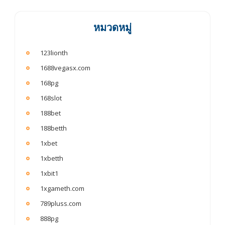
หมวดหมู่
123lionth
1688vegasx.com
168pg
168slot
188bet
188betth
1xbet
1xbetth
1xbit1
1xgameth.com
789pluss.com
888pg