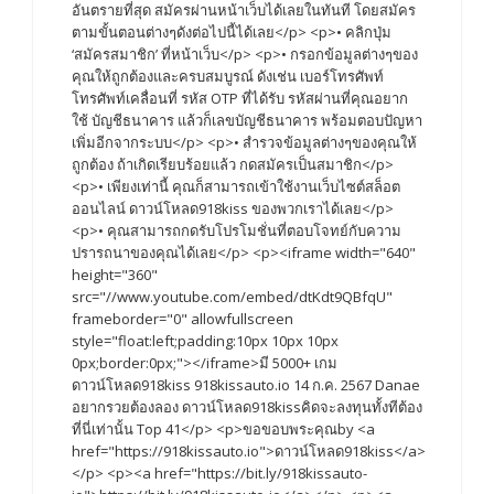
อันตรายที่สุด สมัครผ่านหน้าเว็บได้เลยในทันที โดยสมัคร
ตามขั้นตอนต่างๆดังต่อไปนี้ได้เลย</p> <p>• คลิกปุ่ม
‘สมัครสมาชิก’ ที่หน้าเว็บ</p> <p>• กรอกข้อมูลต่างๆของ
คุณให้ถูกต้องและครบสมบูรณ์ ดังเช่น เบอร์โทรศัพท์
โทรศัพท์เคลื่อนที่ รหัส OTP ที่ได้รับ รหัสผ่านที่คุณอยาก
ใช้ บัญชีธนาคาร แล้วก็เลขบัญชีธนาคาร พร้อมตอบปัญหา
เพิ่มอีกจากระบบ</p> <p>• สำรวจข้อมูลต่างๆของคุณให้
ถูกต้อง ถ้าเกิดเรียบร้อยแล้ว กดสมัครเป็นสมาชิก</p>
<p>• เพียงเท่านี้ คุณก็สามารถเข้าใช้งานเว็บไซต์สล็อต
ออนไลน์ ดาวน์โหลด918kiss ของพวกเราได้เลย</p>
<p>• คุณสามารถกดรับโปรโมชั่นที่ตอบโจทย์กับความ
ปรารถนาของคุณได้เลย</p> <p><iframe width="640"
height="360"
src="//www.youtube.com/embed/dtKdt9QBfqU"
frameborder="0" allowfullscreen
style="float:left;padding:10px 10px 10px
0px;border:0px;"></iframe>มี 5000+ เกม
ดาวน์โหลด918kiss 918kissauto.io 14 ก.ค. 2567 Danae
อยากรวยต้องลอง ดาวน์โหลด918kissคิดจะลงทุนทั้งทีต้อง
ที่นี่เท่านั้น Top 41</p> <p>ขอขอบพระคุณby <a
href="https://918kissauto.io">ดาวน์โหลด918kiss</a>
</p> <p><a href="https://bit.ly/918kissauto-