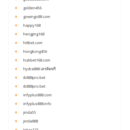
golden456
gowingo88.com
happy168
hengjing168
hi6bet.com
hongkong456
hubbet168.com
hydra888 เครดิตฟรี
ib888pro.bet
ib888pro.bet
infyplus888.com
infyplus888.info
jinda55
jinda888
Joker123