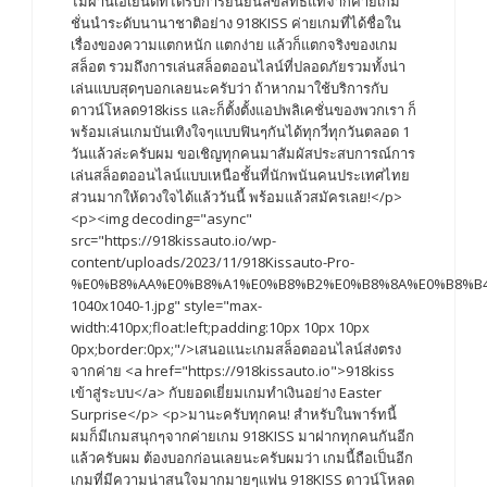
ไม่ผ่านเอเย่นต์ที่ได้รับการยืนยันลิขสิทธิ์แท้จากค่ายเกม
ชั่นนำระดับนานาชาติอย่าง 918KISS ค่ายเกมที่ได้ชื่อใน
เรื่องของความแตกหนัก แตกง่าย แล้วก็แตกจริงของเกม
สล็อต รวมถึงการเล่นสล็อตออนไลน์ที่ปลอดภัยรวมทั้งน่า
เล่นแบบสุดๆบอกเลยนะครับว่า ถ้าหากมาใช้บริการกับ
ดาวน์โหลด918kiss และก็ตั้งตั้งแอปพลิเคชั่นของพวกเรา ก็
พร้อมเล่นเกมบันเทิงใจๆแบบฟินๆกันได้ทุกวี่ทุกวันตลอด 1
วันแล้วล่ะครับผม ขอเชิญทุกคนมาสัมผัสประสบการณ์การ
เล่นสล็อตออนไลน์แบบเหนือชั้นที่นักพนันคนประเทศไทย
ส่วนมากให้ดวงใจได้แล้ววันนี้ พร้อมแล้วสมัครเลย!</p>
<p><img decoding="async"
src="https://918kissauto.io/wp-
content/uploads/2023/11/918Kissauto-Pro-
%E0%B8%AA%E0%B8%A1%E0%B8%B2%E0%B8%8A%E0%B8%B4
1040x1040-1.jpg" style="max-
width:410px;float:left;padding:10px 10px 10px
0px;border:0px;"/>เสนอแนะเกมสล็อตออนไลน์ส่งตรง
จากค่าย <a href="https://918kissauto.io">918kiss
เข้าสู่ระบบ</a> กับยอดเยี่ยมเกมทำเงินอย่าง Easter
Surprise</p> <p>มานะครับทุกคน! สำหรับในพาร์ทนี้
ผมก็มีเกมสนุกๆจากค่ายเกม 918KISS มาฝากทุกคนกันอีก
แล้วครับผม ต้องบอกก่อนเลยนะครับผมว่า เกมนี้ถือเป็นอีก
เกมที่มีความน่าสนใจมากมายๆแฟน 918KISS ดาวน์โหลด