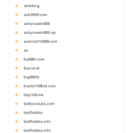
ambking
asb9999.com
askyouwin888
askyouwin888 vip
autoslot16888.com
av
ba88th.com
Baccarat
baj88thb
baslot168bet.com
bbp168.me
betboxclubs.com
betflixtikto
betflixtikto.info
betflixtikto.info