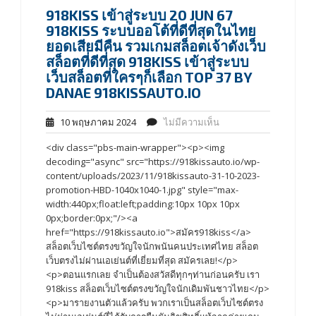
918KISS เข้าสู่ระบบ 20 JUN 67
918KISS ระบบออโต้ที่ดีที่สุดในไทย
ยอดเสียมีคืน รวมเกมสล็อตเจ้าดังเว็บ
สล็อตที่ดีที่สุด 918KISS เข้าสู่ระบบ
เว็บสล็อตที่ใครๆก็เลือก TOP 37 BY
DANAE 918KISSAUTO.IO
10 พฤษภาคม 2024
ไม่มีความเห็น
<div class="pbs-main-wrapper"><p><img
decoding="async" src="https://918kissauto.io/wp-
content/uploads/2023/11/918kissauto-31-10-2023-
promotion-HBD-1040x1040-1.jpg" style="max-
width:440px;float:left;padding:10px 10px 10px
0px;border:0px;"/><a
href="https://918kissauto.io">สมัคร918kiss</a>
สล็อตเว็บไซต์ตรงขวัญใจนักพนันคนประเทศไทย สล็อต
เว็บตรงไม่ผ่านเอเย่นต์ที่เยี่ยมที่สุด สมัครเลย!</p>
<p>ตอนแรกเลย จำเป็นต้องสวัสดีทุกๆท่านก่อนครับ เรา
918kiss สล็อตเว็บไซต์ตรงขวัญใจนักเดิมพันชาวไทย</p>
<p>มารายงานตัวแล้วครับ พวกเราเป็นสล็อตเว็บไซต์ตรง