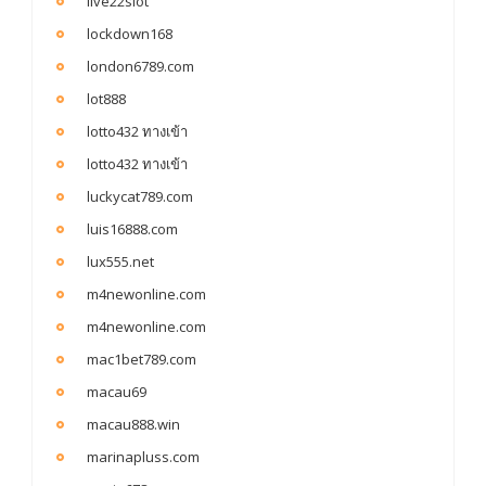
live22slot
lockdown168
london6789.com
lot888
lotto432 ทางเข้า
lotto432 ทางเข้า
luckycat789.com
luis16888.com
lux555.net
m4newonline.com
m4newonline.com
mac1bet789.com
macau69
macau888.win
marinapluss.com