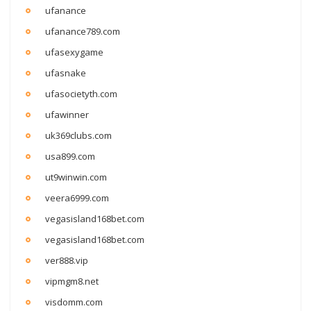
ufanance
ufanance789.com
ufasexygame
ufasnake
ufasocietyth.com
ufawinner
uk369clubs.com
usa899.com
ut9winwin.com
veera6999.com
vegasisland168bet.com
vegasisland168bet.com
ver888.vip
vipmgm8.net
visdomm.com