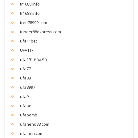
tr1688.info
tr1688.info
tree78999.com
tunder88express.com
ufa11bet
UFA11k
ufa191 ทางเข้า
ufa77
ufa88
ufa8997
ufa9
ufabet
ufabomb
ufaheno88.com
ufamnn.com