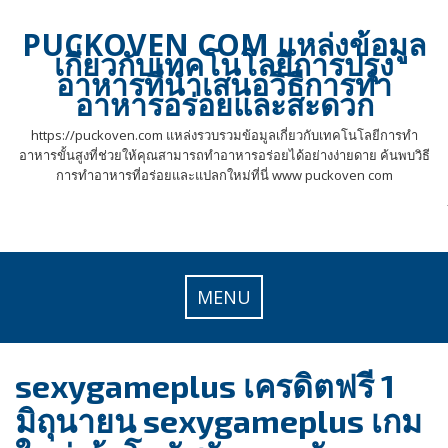
Skip
to
PUCKOVEN COM แหล่งข้อมูล
content
เกี่ยวกับเทคโนโลยีการปรุง
อาหารที่นำเสนอวิธีการทำ
อาหารอร่อยและสะดวก
https://puckoven.com แหล่งรวบรวมข้อมูลเกี่ยวกับเทคโนโลยีการทำ
อาหารขั้นสูงที่ช่วยให้คุณสามารถทำอาหารอร่อยได้อย่างง่ายดาย ค้นพบวิธี
การทำอาหารที่อร่อยและแปลกใหม่ที่นี่ www puckoven com
MENU
sexygameplus เครดิตฟรี 1
มิถุนายน sexygameplus เกม