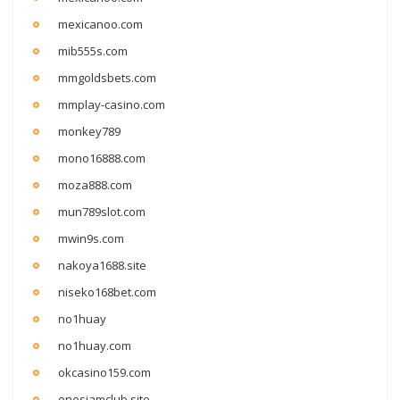
mexicanoo.com
mib555s.com
mmgoldsbets.com
mmplay-casino.com
monkey789
mono16888.com
moza888.com
mun789slot.com
mwin9s.com
nakoya1688.site
niseko168bet.com
no1huay
no1huay.com
okcasino159.com
onesiamclub.site