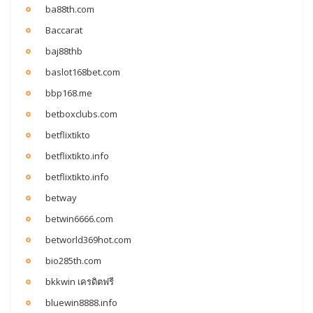
ba88th.com
Baccarat
baj88thb
baslot168bet.com
bbp168.me
betboxclubs.com
betflixtikto
betflixtikto.info
betflixtikto.info
betway
betwin6666.com
betworld369hot.com
bio285th.com
bkkwin เครดิตฟรี
bluewin8888.info