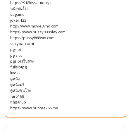
https://918kissauto.xyz
หนังชนโรง
sagame
joker 123
http://www.movie87hd.com
https://www.pussy888play.com
https://pussy888win.com
sexybaccarat
pgslot
pg slot
pgslot เว็บตรง
fullslotpg
live22
ดูหนัง
ดูหนังฟรี
ดูหนังชนโรง
faro168
สล็อต456
https://www.puntaek66.me