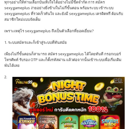
ทุกๆอย่างให้ท่านเลือกบันเทิงใจได้อย่างไม่มีขีดจำกัด การ สมัคร
sexygameplus ง่ายอย่างยิ่งข้างในไม่กี่ขั้นตอน พร้อมระบบ เข้าระบบ
sexygameplus ที่รวดเร็วทันใจ และยังมี sexygameplus เครดิตฟรี ต้อนรับ
สมาชิกใหม่แบบจัดเต็ม
เพราะเหตุไร sexygameplus ถึงเป็นตัวเลือกที่ยอดเยี่ยม?
1. ระบบสมัครและก็เข้าสู่ระบบที่ทันสมัย
เพียงไม่กี่ขั้นตอนก็สามารถ สมัคร sexygameplus ได้โดยทันที กรอกเบอร์
โทรศัพท์ รับรอง OTP และก็ตั้งรหัสผ่าน แล้วต่อจากนั้นเข้าระบบเพื่อเริ่มเดิม
พันได้เลย
2.