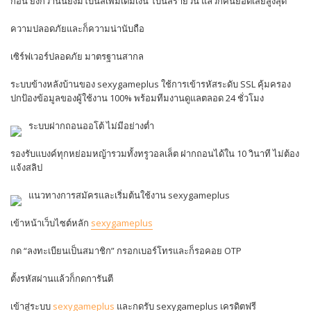
ก่อน ยิ่งกว่านั้นยังมีโบนัสเพิ่มเติมเงิน โบนัสรายวัน แล้วก็คืนยอดเสียสูงสุด
ความปลอดภัยและก็ความน่านับถือ
เซิร์ฟเวอร์ปลอดภัย มาตรฐานสากล
ระบบข้างหลังบ้านของ sexygameplus ใช้การเข้ารหัสระดับ SSL คุ้มครอง
ปกป้องข้อมูลของผู้ใช้งาน 100% พร้อมทีมงานดูแลตลอด 24 ชั่วโมง
ระบบฝากถอนออโต้ ไม่มีอย่างต่ำ
รองรับแบงค์ทุกหย่อมหญ้ารวมทั้งทรูวอลเล็ต ฝากถอนได้ใน 10 วินาที ไม่ต้อง
แจ้งสลิป
แนวทางการสมัครและเริ่มต้นใช้งาน sexygameplus
เข้าหน้าเว็บไซต์หลัก
sexygameplus
กด “ลงทะเบียนเป็นสมาชิก” กรอกเบอร์โทรและก็รอคอย OTP
ตั้งรหัสผ่านแล้วก็กดการันตี
เข้าสู่ระบบ
sexygameplus
และกดรับ sexygameplus เครดิตฟรี