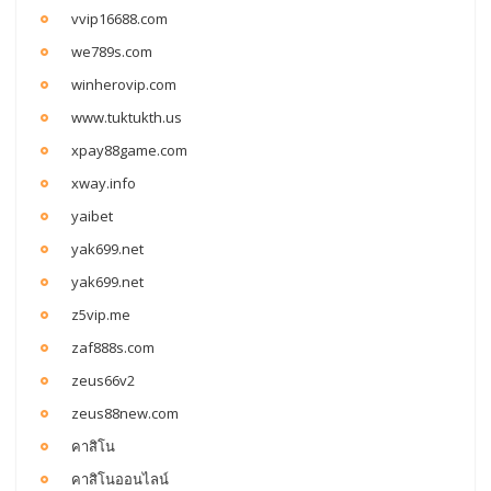
vvip16688.com
we789s.com
winherovip.com
www.tuktukth.us
xpay88game.com
xway.info
yaibet
yak699.net
yak699.net
z5vip.me
zaf888s.com
zeus66v2
zeus88new.com
คาสิโน
คาสิโนออนไลน์