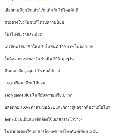
เลือกเกมที่ถูกใจแล้วก็เริ่มเดิมพันได้โดยทันที
ตัวอย่างโปรโมชั่นที่ได้รับความนิยม
โปรโมชั่น รายละเอียด
เครดิตฟรีสมาชิกใหม่ รับในทันที 100 บาท ไม่ต้องฝาก
โบนัสฝากแรกของวัน รับเพิ่ม 20% ทุกๆวัน
คืนยอดเสีย สูงสุด 10% ทุกสัปดาห์
FAQ: ปริศนาที่พบได้บ่อย
sexygameplus ไม่มีอันตรายหรือเปล่า?
ปลอดภัย 100% ด้วยระบบ SSL และก็การดูแลจากทีมงานมือโปร
ลงทะเบียนเป็นสมาชิกต้องใช้เอกสารอะไรบ้าง?
ไม่จำเป็นต้องใช้เอกสารใดๆแค่เบอร์โทรศัพท์เพียงแค่นั้น