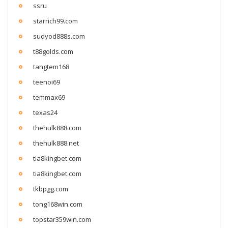
ssru
starrich99.com
sudyod888s.com
t88golds.com
tangtem168
teenoi69
temmax69
texas24
thehulk888.com
thehulk888.net
tia8kingbet.com
tia8kingbet.com
tkbpgg.com
tong168win.com
topstar359win.com