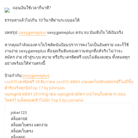
ถอนเงินใช้เวลากี่นาที?
ธรรมดาแล้วไม่เกิน 10 วินาทีผ่านระบบออโต้
บทสรุป:
sexygameplus
sexygameplus ครบ จบ บันเทิงใจ ได้เงินจริง
หากคุณกำลังมองหาเว็บไซต์พนันป้อมปราการคง ไม่เป็นอันตราย และก็ใช้
งานง่าย sexygameplus คือจุดเริ่มต้นของความสนุกที่แท้จริง ไม่ว่าจะ
สมัคร ง่าย เข้าสู่ระบบ สบาย หรือรับ เครดิตฟรี แบบไม่ต้องลงทุน ทั้งหมดทุก
อย่างพร้อมให้ท่านตรงนี้
ป้ายกำกับ:
sexygameplus
แนะแนว
ssc915 เครดิตฟรี 18 ธันวาคม ssc915 สมัคร เกมแตกไม่พักสมัครฟรีไม่มีขั้น
ต่ำรับจริงทุกบิลTop 17 by Johnson
เรื่อง
vipmgm8 สมัคร 29 กรกฎาคม vipmgm8 สมัคร เกมไหนก็แตกฝาก-ถอน
โคตรไวแจ็คพอตเข้าไม่พัก Top 5 by Lorraine
joker123
สล็อต168
สล็อตเว็บตรง แตกง่าย
สล็อตเว็บตรง
สล็อต66