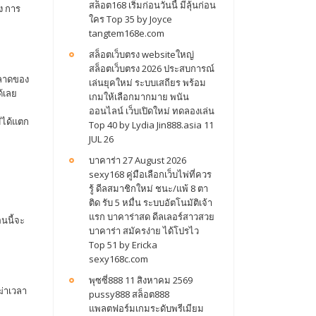
สล็อต168 เริ่มก่อนวันนี้ มีลุ้นก่อน
ง การ
ใคร Top 35 by Joyce
tangtem168e.com
สล็อตเว็บตรง websiteใหญ่
สล็อตเว็บตรง 2026 ประสบการณ์
ดพลาดของ
เล่นยุคใหม่ ระบบเสถียร พร้อม
้เลย
เกมให้เลือกมากมาย พนัน
ออนไลน์ เว็บเปิดใหม่ ทดลองเล่น
ม่ได้แตก
Top 40 by Lydia Jin888.asia 11
JUL 26
บาคาร่า 27 August 2026
sexy168 คู่มือเลือกเว็บไพ่ที่ควร
รู้ ดีลสมาชิกใหม่ ชนะ/แพ้ 8 ตา
ติด รับ 5 หมื่น ระบบอัตโนมัติเจ้า
แรก บาคาร่าสด ดีลเลอร์สาวสวย
นนี้จะ
บาคาร่า สมัครง่าย ได้โปรไว
Top 51 by Ericka
sexy168c.com
พุซซี่888 11 สิงหาคม 2569
ฆ่าเวลา
pussy888 สล็อต888
แพลตฟอร์มเกมระดับพรีเมียม