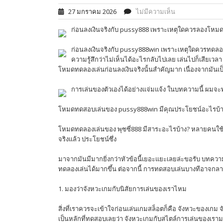
27 มกราคม 2026
ไม่มีความเห็น
ก่อนลงเงินจริงกับ pussy888 เพราะเหตุใดควรลองโหม
ก่อนลงเงินจริงกับ pussy888win เพราะเหตุใดควรทดล
ความรู้สึกว่าไม่เห็นได้อะไรกลับไปเลย เล่นไปก็เสียเวลา 
โหมดทดลองเล่นก่อนลงเงินจริงนั้นสำคัญมาก เนื่องจากมันเป็นจ
การเล่นของตัวเองได้อย่างแจ่มแจ้ง ในบทความนี้ ผมจ
โหมดทดสอบเล่นของ pussy888win มีคุณประโยชน์อะไรบ้า
โหมดทดลองเล่นของ พุซซี่888 มีสาระอะไรบ้าง? หลายคนใช้โ
จริงแล้ว ประโยชน์ซึ่ง
มาจากมันมีมากยิ่งกว่าหัวข้อนี้เยอะแยะเลยล่ะขอรับ บทคว
ทดลองเล่นได้มากขึ้น ต่อจากนี้ การทดสอบเล่นบางทีอาจกลา
1. มองว่าจังหวะเกมกับนิสัยการเล่นของเราไหม
สิ่งที่เราควรจะเข้าใจก่อนเล่นเกมสล็อตก็คือ จังหวะของ
เป็นหลักที่ทดสอบเลยว่า จังหวะเกมกับสไตล์การเล่นของเรา