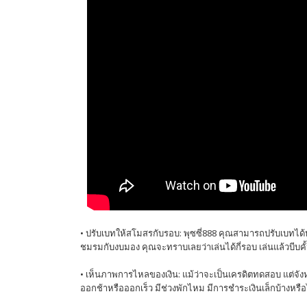
• ปรับเบทให้สโมสรกับรอบ: พุซซี่888 คุณสามารถปรับเบทได้
ชมรมกับงบมอง คุณจะทราบเลยว่าเล่นได้กี่รอบ เล่นแล้วบีบคั
• เห็นภาพการไหลของเงิน: แม้ว่าจะเป็นเครดิตทดสอบ แต่จั
ออกช้าหรือออกเร็ว มีช่วงพักไหม มีการชำระเงินเล็กบ้างหรือไ