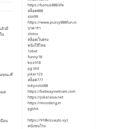
https://bonus888.life
สล็อต888
slot99
https://www.pussy888fun.io
บาคาร่า
ล้วมี
slotxo
นใน
สล็อตเว็บตรง
หนังโป๊ไทย
1xbet
funny18
kiss918
pg slot
joker123
ในขณะที่
สล็อต777
tokyoslot88
https://betwayvietnam.com
โหมด
https://jokerasia.net
https://moodeng.in
pgslot
https://918kissauto.xyz
หมือน
หนังชนโรง