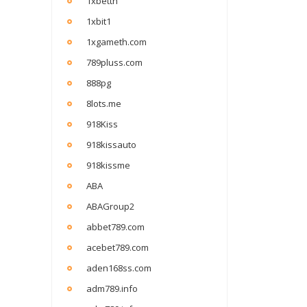
1xbetth
1xbit1
1xgameth.com
789pluss.com
888pg
8lots.me
918Kiss
918kissauto
918kissme
ABA
ABAGroup2
abbet789.com
acebet789.com
aden168ss.com
adm789.info