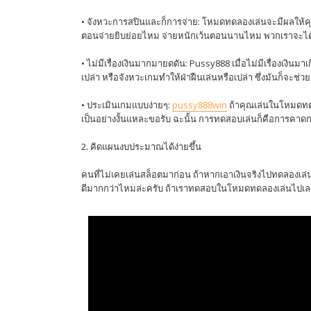
• จังหวะการสปินและก็การจ่าย: โหมดทดลองเล่นจะมีผลให้คุ
ตอนจ่ายยิบย่อยไหม จ่ายหนักเว้นตอนนานไหม พวกเราจะได้ต
• ไม่มีเรื่องเงินมากมายดดัน: Pussy888 เมื่อไม่มีเรื่องเงินมาเ
เปล่า หรือจังหวะเกมทำให้ฝ่าฝืนเล่นหรือเปล่า ซึ่งมันก็จะช่ว
• ประเมินเกมแบบง่ายๆ:
pussy888win
ถ้าคุณเล่นในโหมดทดสลอ
เป็นอย่างงั้นแหละขอรับ ฉะนั้น การทดสอบเล่นก็คือการคาดกา
2. คิดแผนงบประมาณได้ง่ายขึ้น
คนที่ไม่เคยเล่นสล็อตมาก่อน ถ้าหากเอาเงินจริงไปทดลองเล่
ดีมากกว่าไหมล่ะครับ ถ้าเราทดสอบในโหมดทดลองเล่นไปเลย 