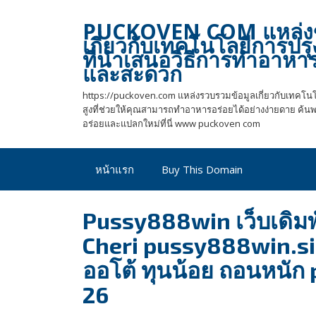
Skip
to
PUCKOVEN COM แหล่งข
content
เกี่ยวกับเทคโนโลยีการปร
ที่นำเสนอวิธีการทำอาหา
และสะดวก
https://puckoven.com แหล่งรวบรวมข้อมูลเกี่ยวกับเทคโน
สูงที่ช่วยให้คุณสามารถทำอาหารอร่อยได้อย่างง่ายดาย ค้นพ
อร่อยและแปลกใหม่ที่นี่ www puckoven com
หน้าแรก
Buy This Domain
Pussy888win เว็บเดิมพ
Cheri pussy888win.site
ออโต้ ทุนน้อย ถอนหนัก
26