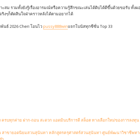
วมทั้งยังรู้เรื่องอารมณ์หรือความรู้สึกขณะเล่นได้ดิบได้ดีขึ้นด้วยขอรับ ทั้งผอง
จริงๆก็ตัดสินใจฝ่าคราวหลังได้ตามอยากได้
าพันธ์ 2026 Cheri โอนไว
pussy888win
แจกโบนัสทุกซีซั่น Top 33
ิง ครบทุกค่าย ฝาก-ถอน สะดวก แอดมินบริการดี สล็อต ทางเลือกใหม่ของการลงทุน
าชีพ สาขายอดนิยมสวนสุนันทา หลักสูตรครุศาสตร์สวนสุนันทา ศูนย์พัฒนาวิชาชีพท
th