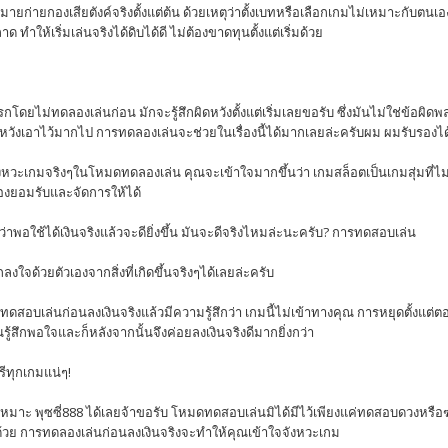
่ายกองเสียตังค์จริงตั้งแต่ต้น ด้วยเหตุว่าตั้งเบทหรือเลือกเกมไม่เหมาะกับตนเอ
ำให้เริ่มเล่นจริงได้ดิบได้ดี ไม่ต้องขาดทุนตั้งแต่เริ่มด้วย
แรกโดยไม่ทดลองเล่นก่อน มักจะรู้สึกผิดหวังตั้งแต่เริ่มเลยขอรับ ซึ่งมันไม่ใช่ข้อผิ
หวังเอาไว้มากไป การทดลองเล่นจะช่วยในเรื่องนี้ได้มากเลยล่ะครับผม ผมรับรองได
ห็นจังหวะเกมจริงๆในโหมดทดลองเล่น คุณจะเข้าใจมากขึ้นว่า เกมสล็อตเป็นเกมสุ่มที่ไ
้องยอมรับและจัดการให้ได้
พอใช้ได้เงินจริงแล้วจะดียิ่งขึ้น มันจะดีจริงไหมล่ะนะครับ? การทดสอบเล่น
ใจด้วยตัวเองจากสิ่งที่เกิดขึ้นจริงๆได้เลยล่ะครับ
สอบเล่นก่อนลงเงินจริงแล้วมีความรู้สึกว่า เกมนี้ไม่เข้าทางคุณ การหยุดตั้งแต่ตอ
ณรู้สึกพอใจและก็หลังจากนั้นจึงค่อยลงเงินจริงดีมากยิ่งกว่า
ีทุกเกมแน่ๆ!
าะ พุซซี่888 ได้เลยจ้าขอรับ โหมดทดสอบเล่นมิได้มีไว้เพียงแค่ทดสอบดวงหรือ
่าด้วย การทดลองเล่นก่อนลงเงินจริงจะทำให้คุณเข้าใจจังหวะเกม