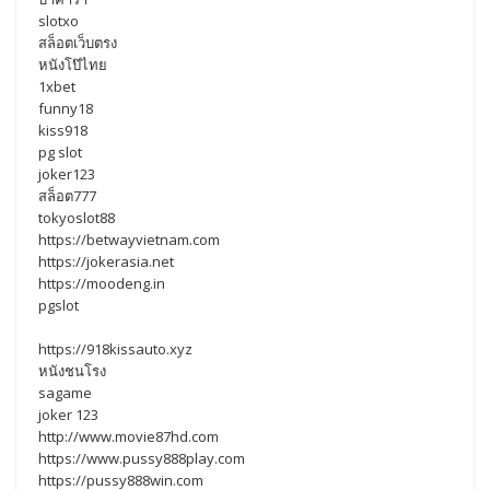
slotxo
สล็อตเว็บตรง
หนังโป๊ไทย
1xbet
funny18
kiss918
pg slot
joker123
สล็อต777
tokyoslot88
https://betwayvietnam.com
https://jokerasia.net
https://moodeng.in
pgslot
https://918kissauto.xyz
หนังชนโรง
sagame
joker 123
http://www.movie87hd.com
https://www.pussy888play.com
https://pussy888win.com