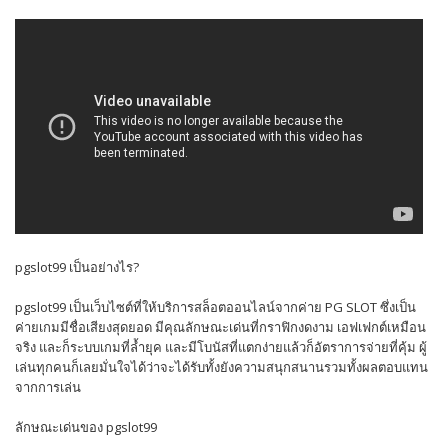
pgslot99 เป็นอย่างไร?
pgslot99 เป็นเว็บไซต์ที่ให้บริการสล็อตออนไลน์จากค่าย PG SLOT ซึ่งเป็น
ค่ายเกมมีชื่อเสียงสุดยอด มีคุณลักษณะเด่นที่กราฟิกงดงาม เอฟเฟกต์เหมือน
จริง และก็ระบบเกมที่ล้ำยุค และมีโบนัสที่แตกง่ายแล้วก็อัตราการจ่ายที่คุ้ม ผู้
เล่นทุกคนก็เลยมั่นใจได้ว่าจะได้รับทั้งยังความสนุกสนานรวมทั้งผลตอบแทน
จากการเล่น
ลักษณะเด่นของ pgslot99