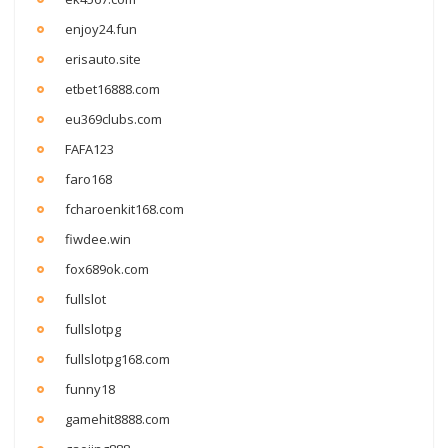
enjoy24.fun
erisauto.site
etbet16888.com
eu369clubs.com
FAFA123
faro168
fcharoenkit168.com
fiwdee.win
fox689ok.com
fullslot
fullslotpg
fullslotpg168.com
funny18
gamehit8888.com