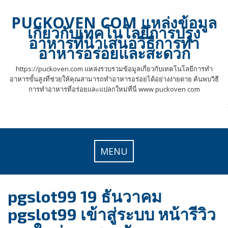
Skip
to
PUCKOVEN COM แหล่งข้อมูล
content
เกี่ยวกับเทคโนโลยีการปรุง
อาหารที่นำเสนอวิธีการทำ
อาหารอร่อยและสะดวก
https://puckoven.com แหล่งรวบรวมข้อมูลเกี่ยวกับเทคโนโลยีการทำ
อาหารขั้นสูงที่ช่วยให้คุณสามารถทำอาหารอร่อยได้อย่างง่ายดาย ค้นพบวิธี
การทำอาหารที่อร่อยและแปลกใหม่ที่นี่ www puckoven com
MENU
pgslot99 19 ธันวาคม
pgslot99 เข้าสู่ระบบ หน้ารีวิว