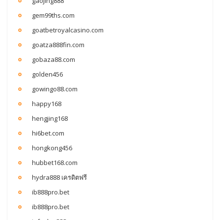
gaojing888
gem99ths.com
goatbetroyalcasino.com
goatza888fin.com
gobaza88.com
golden456
gowingo88.com
happy168
hengjing168
hi6bet.com
hongkong456
hubbet168.com
hydra888 เครดิตฟรี
ib888pro.bet
ib888pro.bet