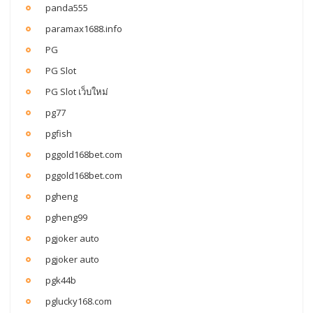
panda555
paramax1688.info
PG
PG Slot
PG Slot เว็บใหม่
pg77
pgfish
pggold168bet.com
pggold168bet.com
pgheng
pgheng99
pgjoker auto
pgjoker auto
pgk44b
pglucky168.com