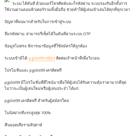
ระบบ ได้ทันที ด้วยเบอร์โทรศัพท์และก็รหัสผ่าน ระบบรองรับอีกทั้งการ
ใช้งานผ่านคอมพิวเตอร์รวมทั้งมือถือ ช่วยทำให้ผู้เล่นเข้าเล่นได้ทุกที่ทุกเวลา
ปัญหาที่พบมากสำหรับในการเข้าสู่ระบบ
ลืมรหัสผ่าน: สามารถรีเซ็ตได้ในทันทีผ่านระบบ OTP
ข้อมูลไม่ตรง: พิจารณาข้อมูลที่ใช้สมัครให้ถูกต้อง
ระบบเข้ามิได้:
pgslot99 สมัคร
ติดต่อเจ้าหน้าที่เพื่อวิงวอน
โปรโมชั่นและ pgslot99 เครดิตฟรี
pgslot99 มีโปรโมชั่นที่ดีไซน์มาเพื่อให้ผู้เล่นได้รับความคุ้มราคามากที่สุด
ไม่ว่าจะเป็นผู้เล่นใหม่หรือผู้เล่นประจำ ได้แก่:
pgslot99 เครดิตฟรี สำหรับผู้สมัครใหม่
โบนัสฝากทีแรกสูงสุด 100%
คืนยอดเสียรายสัปดาห์