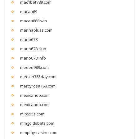
mac1bet789.com
macau69
macau888.win
marinapluss.com
mario678
mario678.club
mario678.info
medee989.com
meekin365day.com
mercyrosa168.com
mexicanoo.com
mexicanoo.com
mib555s.com
mmgoldsbets.com
mmplay-casino.com