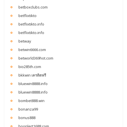
betboxclubs.com
betflixtikto
betflixtikto.info
betflixtikto.info
betway
betwin6666.com
betworld369hot.com
bio285th.com
bkkwin เครดิตฟรี
bluewin8888.info
bluewin8888.info
bombet888.win
bonanza99
bonus888
boonlert1688.com