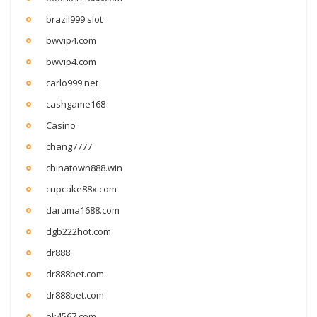
brazil999 slot
bwvip4.com
bwvip4.com
carlo999.net
cashgame168
Casino
chang7777
chinatown888.win
cupcake88x.com
daruma1688.com
dgb222hot.com
dr888
dr888bet.com
dr888bet.com
ek4567.com