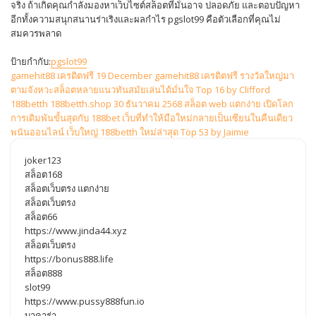
จริง ถ้าเกิดคุณกำลังมองหาเว็บไซต์สล็อตที่มั่นอาจ ปลอดภัย และตอบปัญหา
อีกทั้งความสนุกสนานร่าเริงและผลกำไร pgslot99 คือตัวเลือกที่คุณไม่
สมควรพลาด
ป้ายกำกับ:
pgslot99
แนะแนว
gamehit88 เครดิตฟรี 19 December gamehit88 เครดิตฟรี รางวัลใหญ่มา
ตามจังหวะสล็อตหลายแนวทันสมัยเล่นได้มั่นใจ Top 16 by Clifford
เรื่อง
188betth 188betth.shop 30 ธันวาคม 2568 สล็อต web แตกง่าย เปิดโลก
การเดิมพันขั้นสุดกับ 188bet เว็บที่ทำให้มือใหม่กลายเป็นเซียนในคืนเดียว
พนันออนไลน์ เว็บใหญ่ 188betth ใหม่ล่าสุด Top 53 by Jaimie
joker123
สล็อต168
สล็อตเว็บตรง แตกง่าย
สล็อตเว็บตรง
สล็อต66
https://www.jinda44.xyz
สล็อตเว็บตรง
https://bonus888.life
สล็อต888
slot99
https://www.pussy888fun.io
บาคาร่า