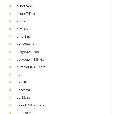
allbet24hr
allone745s.com
alot66
alot666
ambking
asb9999.com
askyouwin888
askyouwin888 vip
autoslot16888.com
av
ba88th.com
Baccarat
baj88thb
baslot168bet.com
bbp168.me