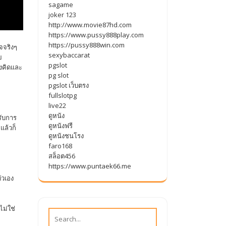
sagame
joker 123
http://www.movie87hd.com
https://www.pussy888play.com
https://pussy888win.com
จจริงๆ
sexybaccarat
ย
pgslot
างคิดและ
pg slot
pgslot เว็บตรง
fullslotpg
live22
ดูหนัง
รับการ
ดูหนังฟรี
แล้วก็
ดูหนังชนโรง
faro168
สล็อต456
https://www.puntaek66.me
ัวเอง
ไม่ใช่