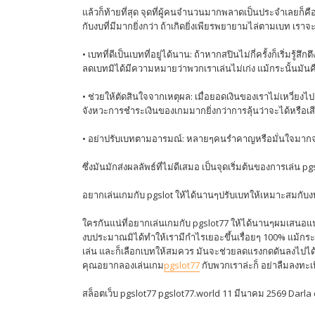
แล้วก็ท้ายที่สุด จุดที่ผู้คนจำนวนมากพลาดเป็นประจำเลยก็คือ
กับงบที่มีมากยิ่งกว่า ถ้าเกิดยิ่งเพียรพยายามไล่ตามเบท เร
• เบทที่ดีเป็นเบทที่อยู่ได้นาน: ถ้าหากสปินไม่กี่ครั้งก็เริ
ลดเบทมิได้มีความหมายว่าพวกเราเล่นไม่เก่ง แม้กระนั้นมั
• ช่วยให้ตัดสินใจจากเหตุผล: เมื่อยอดเงินของเราไม่เหวี่ยง
จังหวะการชำระเงินของเกมมากยิ่งกว่าการลุ้นว่าจะได้หรือเส
• อย่าปรับเบทตามอารมณ์: หลายๆคนรำคาญหรือมั่นใจมากจ
ซึ่งมันมักส่งผลลัพธ์ที่ไม่ดีเสมอ เป็นจุดเริ่มต้นของการเล่น p
อยากเล่นเกมกับ pgslot ให้ได้นานๆปรับเบทให้เหมาะสมกับง
ใครกันแน่ที่อยากเล่นเกมกับ pgslot77 ให้ได้นานๆผมเสนอแน
งบประมาณมิได้ทำให้เรามีกำไรเยอะขึ้นเรื่อยๆ 100% แม้กระน
เล่น และก็เลือกเบทให้สมควร มันจะช่วยลดแรงกดดันลงไปได้เยอ
คุณอยากลองเล่นเกม
pgslot77
กับพวกเราล่ะก็ อย่าลืมลงทะ
สล็อตเว็บ pgslot77 pgslot77.world 11 มีนาคม 2569 Darla ca