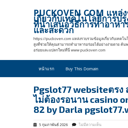
Skip
to
PUCKOVEN COM แหล่งข
content
เกี่ยวกับเทคโนโลยีการปร
ที่นำเสนอวิธีการทำอาหา
และสะดวก
https://puckoven.com แหล่งรวบรวมข้อมูลเกี่ยวกับเทคโน
สูงที่ช่วยให้คุณสามารถทำอาหารอร่อยได้อย่างง่ายดาย ค้นพ
อร่อยและแปลกใหม่ที่นี่ www puckoven com
หน้าแรก
Buy This Domain
Pgslot77 websiteตรง 
ไม่ต้องรอนาน casino on
82 by Darla pgslot77.w
5 กุมภาพันธ์ 2026
ไม่มีความเห็น