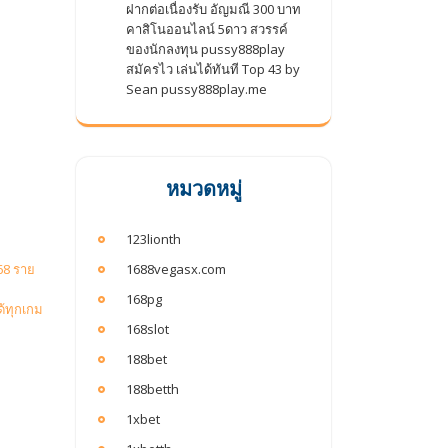
ฝากต่อเนื่องรับ อัญมณี 300 บาท
คาสิโนออนไลน์ 5ดาว สวรรค์
ของนักลงทุน pussy888play
สมัครไว เล่นได้ทันที Top 43 by
Sean pussy888play.me
หมวดหมู่
123lionth
1688vegasx.com
68 ราย
168pg
ด้ทุกเกม
168slot
188bet
188betth
1xbet