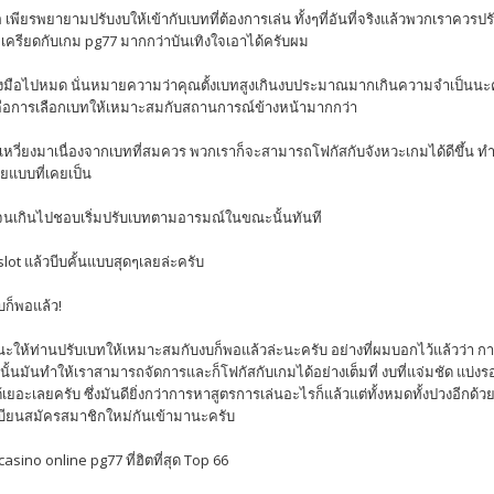
 เพียรพยายามปรับงบให้เข้ากับเบทที่ต้องการเล่น ทั้งๆที่อันที่จริงแล้วพวกเราควรปร
าจะเครียดกับเกม pg77 มากกว่าบันเทิงใจเอาได้ครับผม
่มรู้สึกตึงมือไปหมด นั่นหมายความว่าคุณตั้งเบทสูงเกินงบประมาณมากเกินความจำเป็นน
นคือการเลือกเบทให้เหมาะสมกับสถานการณ์ข้างหน้ามากกว่า
ไปเหวี่ยงมาเนื่องจากเบทที่สมควร พวกเราก็จะสามารถโฟกัสกับจังหวะเกมได้ดีขึ้น ทำ
ียแบบที่เคยเป็น
นเกินไปชอบเริ่มปรับเบทตามอารมณ์ในขณะนั้นทันที
gslot แล้วบีบคั้นแบบสุดๆเลยล่ะครับ
บก็พอแล้ว!
ะให้ท่านปรับเบทให้เหมาะสมกับงบก็พอแล้วล่ะนะครับ อย่างที่ผมบอกไว้แล้วว่า ก
ั้นมันทำให้เราสามารถจัดการและก็โฟกัสกับเกมได้อย่างเต็มที่ งบที่แจ่มชัด แบ่ง
ะเลยครับ ซึ่งมันดียิ่งกว่าการหาสูตรการเล่นอะไรก็แล้วแต่ทั้งหมดทั้งปวงอีกด้วย 
เบียนสมัครสมาชิกใหม่กันเข้ามานะครับ
sino online pg77 ที่ฮิตที่สุด Top 66