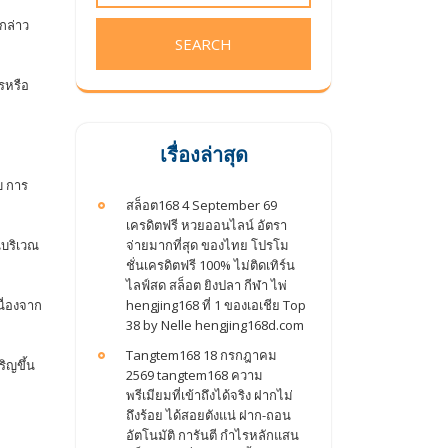
งกล่าว
ไรหรือ
เรื่องล่าสุด
บ การ
สล็อต168 4 September 69
เครดิตฟรี หวยออนไลน์ อัตรา
จ่ายมากที่สุด ของไทย โปรโม
นบริเวณ
ชั่นเครดิตฟรี 100% ไม่ติดเทิร์น
ไลฟ์สด สล็อต ยิงปลา กีฬา ไพ่
hengjing168 ที่ 1 ของเอเชีย Top
ื่องจาก
38 by Nelle hengjing168d.com
Tangtem168 18 กรกฎาคม
ิญขึ้น
2569 tangtem168 ความ
พรีเมียมที่เข้าถึงได้จริง ฝากไม่
ถึงร้อย ได้สอยตังแน่ ฝาก-ถอน
อัตโนมัติ การันตี กำไรหลักแสน