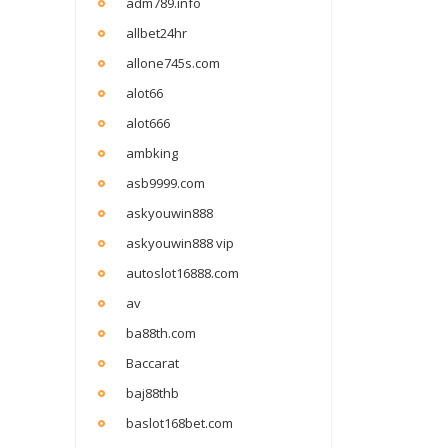
adm789.info
allbet24hr
allone745s.com
alot66
alot666
ambking
asb9999.com
askyouwin888
askyouwin888 vip
autoslot16888.com
av
ba88th.com
Baccarat
baj88thb
baslot168bet.com