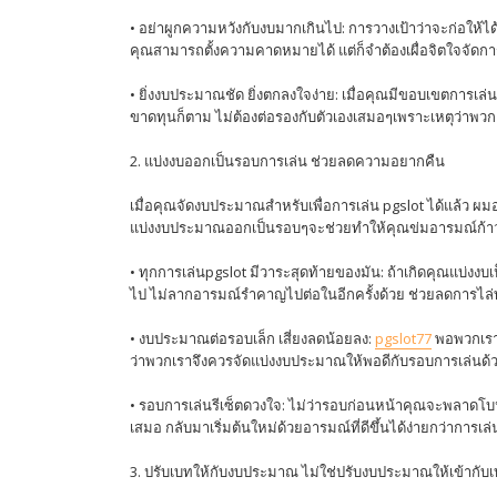
• อย่าผูกความหวังกับงบมากเกินไป: การวางเป้าว่าจะก่อให้ได้เป
คุณสามารถตั้งความคาดหมายได้ แต่ก็จำต้องเผื่อจิตใจจัดการเ
• ยิ่งงบประมาณชัด ยิ่งตกลงใจง่าย: เมื่อคุณมีขอบเขตการเล่น
ขาดทุนก็ตาม ไม่ต้องต่อรองกับตัวเองเสมอๆเพราะเหตุว่าพวกเ
2. แบ่งงบออกเป็นรอบการเล่น ช่วยลดความอยากคืน
เมื่อคุณจัดงบประมาณสำหรับเพื่อการเล่น pgslot ได้แล้ว ผ
แบ่งงบประมาณออกเป็นรอบๆจะช่วยทำให้คุณข่มอารมณ์ก้าวหน้
• ทุกการเล่นpgslot มีวาระสุดท้ายของมัน: ถ้าเกิดคุณแบ่งงบ
ไป ไม่ลากอารมณ์รำคาญไปต่อในอีกครั้งด้วย ช่วยลดการไล
• งบประมาณต่อรอบเล็ก เสี่ยงลดน้อยลง:
pgslot77
พอพวกเราจ
ว่าพวกเราจึงควรจัดแบ่งงบประมาณให้พอดีกับรอบการเล่นด้ว
• รอบการเล่นรีเซ็ตดวงใจ: ไม่ว่ารอบก่อนหน้าคุณจะพลาดโบน
เสมอ กลับมาเริ่มต้นใหม่ด้วยอารมณ์ที่ดีขึ้นได้ง่ายกว่าการเ
3. ปรับเบทให้กับงบประมาณ ไม่ใช่ปรับงบประมาณให้เข้ากับ