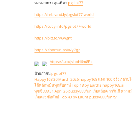
ขอขอบพระคุณที่มา
pgslot77
https://rebrand.ly/pgslot77-world
https://cutly.info/pgslot77-world
https://bitt.to/v6wgnt
https://shorturl.asia/y7gjr
https://t.co/jvhoH6m8Pz
ป้ายกำกับ:
pgslot77
แนะแนว
Happy168 30 March 2026 happy168 แจก 100 จริง กดรับได้ทั
ได้หลักหมื่นทุกสัปดาห์ Top 18 by Eartha happy168.ai
เรื่อง
พุซซี่888 31 April 26 pussy888fun เว็บสล็อต การันตี ความม
เว็บตรง ซื่อสัตย์ Top 43 by Laura pussy888fun.tv