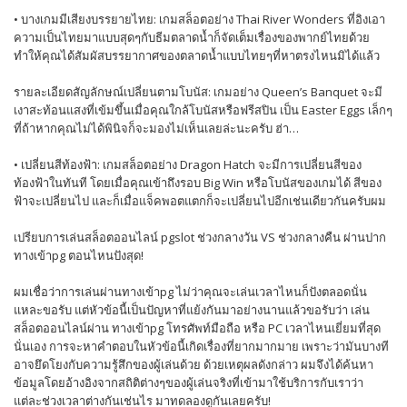
• บางเกมมีเสียงบรรยายไทย: เกมสล็อตอย่าง Thai River Wonders ที่อิงเอา
ความเป็นไทยมาแบบสุดๆกับธีมตลาดน้ำก็จัดเต็มเรื่องของพากย์ไทยด้วย
ทำให้คุณได้สัมผัสบรรยากาศของตลาดน้ำแบบไทยๆที่หาตรงไหนมิได้แล้ว
รายละเอียดสัญลักษณ์เปลี่ยนตามโบนัส: เกมอย่าง Queen’s Banquet จะมี
เงาสะท้อนแสงที่เข้มขึ้นเมื่อคุณใกล้โบนัสหรือฟรีสปิน เป็น Easter Eggs เล็กๆ
ที่ถ้าหากคุณไม่ได้พินิจก็จะมองไม่เห็นเลยล่ะนะครับ ฮ่า…
• เปลี่ยนสีท้องฟ้า: เกมสล็อตอย่าง Dragon Hatch จะมีการเปลี่ยนสีของ
ท้องฟ้าในทันที โดยเมื่อคุณเข้าถึงรอบ Big Win หรือโบนัสของเกมได้ สีของ
ฟ้าจะเปลี่ยนไป และก็เมื่อแจ็คพอตแตกก็จะเปลี่ยนไปอีกเช่นเดียวกันครับผม
เปรียบการเล่นสล็อตออนไลน์ pgslot ช่วงกลางวัน VS ช่วงกลางคืน ผ่านปาก
ทางเข้าpg ตอนไหนปังสุด!
ผมเชื่อว่าการเล่นผ่านทางเข้าpg ไม่ว่าคุณจะเล่นเวลาไหนก็ปังตลอดนั่น
แหละขอรับ แต่หัวข้อนี้เป็นปัญหาที่แย้งกันมาอย่างนานแล้วขอรับว่า เล่น
สล็อตออนไลน์ผ่าน ทางเข้าpg โทรศัพท์มือถือ หรือ PC เวลาไหนเยี่ยมที่สุด
นั่นเอง การจะหาคำตอบในหัวข้อนี้เกิดเรื่องที่ยากมากมาย เพราะว่ามันบางที
อาจยึดโยงกับความรู้สึกของผู้เล่นด้วย ด้วยเหตุผลดังกล่าว ผมจึงได้ค้นหา
ข้อมูลโดยอ้างอิงจากสถิติต่างๆของผู้เล่นจริงที่เข้ามาใช้บริการกับเราว่า
แต่ละช่วงเวลาต่างกันเช่นไร มาทดลองดูกันเลยครับ!