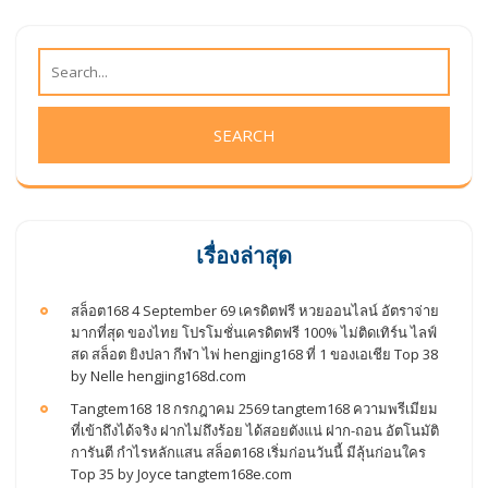
เรื่องล่าสุด
สล็อต168 4 September 69 เครดิตฟรี หวยออนไลน์ อัตราจ่าย
มากที่สุด ของไทย โปรโมชั่นเครดิตฟรี 100% ไม่ติดเทิร์น ไลฟ์
สด สล็อต ยิงปลา กีฬา ไพ่ hengjing168 ที่ 1 ของเอเชีย Top 38
by Nelle hengjing168d.com
Tangtem168 18 กรกฎาคม 2569 tangtem168 ความพรีเมียม
ที่เข้าถึงได้จริง ฝากไม่ถึงร้อย ได้สอยตังแน่ ฝาก-ถอน อัตโนมัติ
การันตี กำไรหลักแสน สล็อต168 เริ่มก่อนวันนี้ มีลุ้นก่อนใคร
Top 35 by Joyce tangtem168e.com