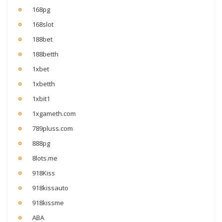
168pg
168slot
188bet
188betth
1xbet
1xbetth
1xbit1
1xgameth.com
789pluss.com
888pg
8lots.me
918Kiss
918kissauto
918kissme
ABA