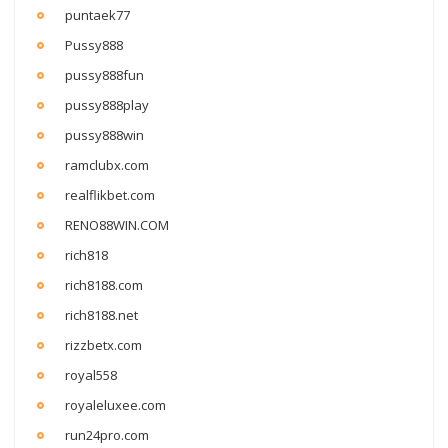
puntaek77
Pussy888
pussy888fun
pussy888play
pussy888win
ramclubx.com
realflikbet.com
RENO88WIN.COM
rich818
rich8188.com
rich8188.net
rizzbetx.com
royal558
royaleluxee.com
run24pro.com