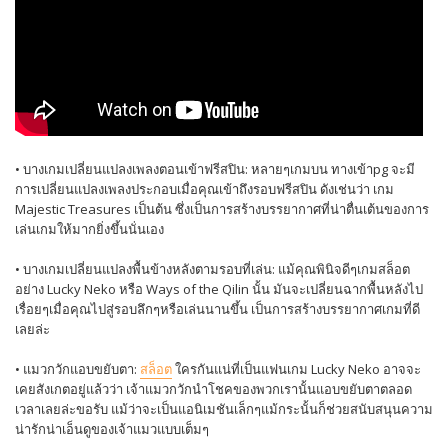
• บางเกมเปลี่ยนแปลงเพลงตอนเข้าฟรีสปิน: หลายๆเกมบน ทางเข้าpg จะมี
การเปลี่ยนแปลงเพลงประกอบเมื่อคุณเข้าถึงรอบฟรีสปิน ดังเช่นว่า เกม
Majestic Treasures เป็นต้น ซึ่งเป็นการสร้างบรรยากาศที่น่าตื่นเต้นของการ
เล่นเกมให้มากยิ่งขึ้นนั่นเอง
• บางเกมเปลี่ยนแปลงพื้นข้างหลังตามรอบที่เล่น: แม้คุณพินิจดีๆเกมสล็อต
อย่าง Lucky Neko หรือ Ways of the Qilin นั้น มันจะเปลี่ยนฉากพื้นหลังไป
เรื่อยๆเมื่อคุณไปสู่รอบลึกๆหรือเล่นนานขึ้น เป็นการสร้างบรรยากาศเกมที่ดี
เลยล่ะ
• แมวกวักแอบขยับตา:
สล็อต
ใครกันแน่ที่เป็นแฟนเกม Lucky Neko อาจจะ
เคยสังเกตอยู่แล้วว่า เจ้าแมวกวักนำโชคของพวกเรานั้นแอบขยับตาตลอด
เวลาเลยล่ะขอรับ แม้ว่าจะเป็นแอนิเมชันเล็กๆแม้กระนั้นก็ช่วยสนับสนุนความ
น่ารักน่าเอ็นดูของเจ้าแมวแบบเต็มๆ