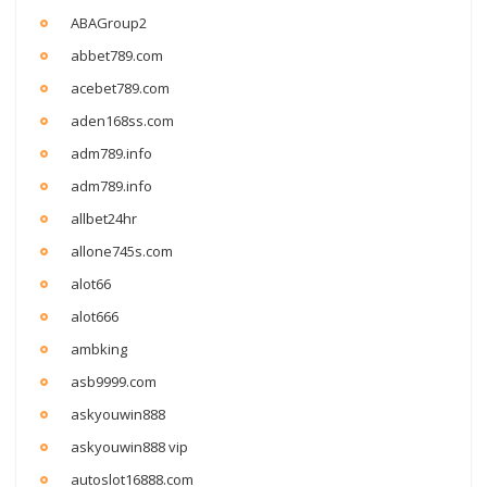
ABAGroup2
abbet789.com
acebet789.com
aden168ss.com
adm789.info
adm789.info
allbet24hr
allone745s.com
alot66
alot666
ambking
asb9999.com
askyouwin888
askyouwin888 vip
autoslot16888.com