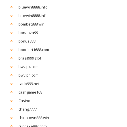
bluewin8888.info
bluewin8888.info
bombet888.win
bonanza99
bonus888
boonlert1688.com
brazil999 slot
bwvip4.com
bwvip4.com
carlo999.net
cashgame168
Casino
chang7777
chinatown888.win
cupcake88x.com