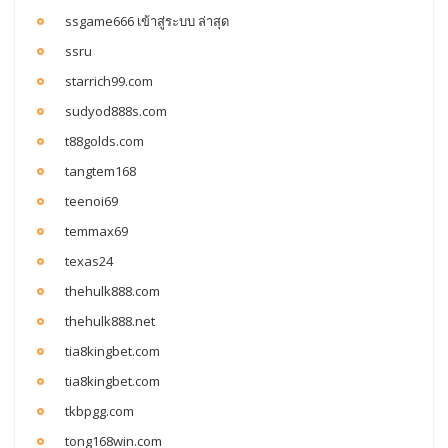
ssgame666 เข้าสู่ระบบ ล่าสุด
ssru
starrich99.com
sudyod888s.com
t88golds.com
tangtem168
teenoi69
temmax69
texas24
thehulk888.com
thehulk888.net
tia8kingbet.com
tia8kingbet.com
tkbpgg.com
tong168win.com