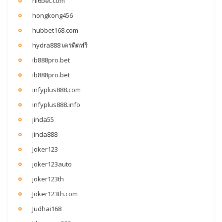
hi6bet.com
hongkong456
hubbet168.com
hydra888 เครดิตฟรี
ib888pro.bet
ib888pro.bet
infyplus888.com
infyplus888.info
jinda55
jinda888
Joker123
joker123auto
joker123th
Joker123th.com
Judhai168