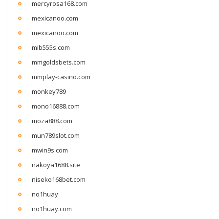
mercyrosa168.com
mexicanoo.com
mexicanoo.com
mib555s.com
mmgoldsbets.com
mmplay-casino.com
monkey789
mono16888.com
moza888.com
mun789slot.com
mwin9s.com
nakoya1688.site
niseko168bet.com
no1huay
no1huay.com