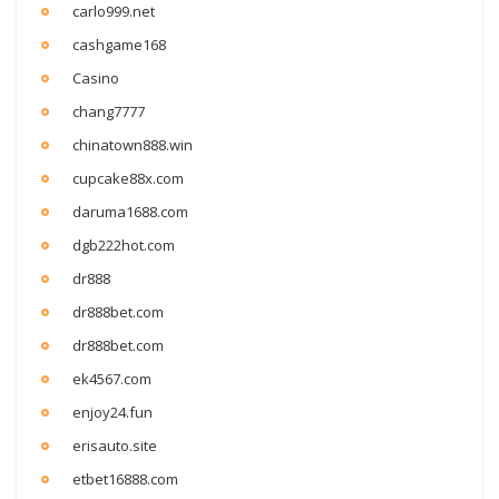
carlo999.net
cashgame168
Casino
chang7777
chinatown888.win
cupcake88x.com
daruma1688.com
dgb222hot.com
dr888
dr888bet.com
dr888bet.com
ek4567.com
enjoy24.fun
erisauto.site
etbet16888.com