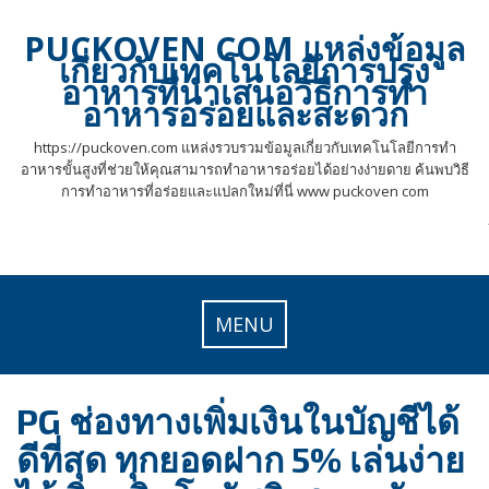
Skip
to
PUCKOVEN COM แหล่งข้อมูล
content
เกี่ยวกับเทคโนโลยีการปรุง
อาหารที่นำเสนอวิธีการทำ
อาหารอร่อยและสะดวก
https://puckoven.com แหล่งรวบรวมข้อมูลเกี่ยวกับเทคโนโลยีการทำ
อาหารขั้นสูงที่ช่วยให้คุณสามารถทำอาหารอร่อยได้อย่างง่ายดาย ค้นพบวิธี
การทำอาหารที่อร่อยและแปลกใหม่ที่นี่ www puckoven com
MENU
PG ช่องทางเพิ่มเงินในบัญชีได้
ดีที่สุด ทุกยอดฝาก 5% เล่นง่าย