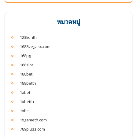
หมวดหมู่
123lionth
1688vegasx.com
168pg
168slot
188bet
188betth
1xbet
1xbetth
1xbit1
1xgameth.com
789pluss.com