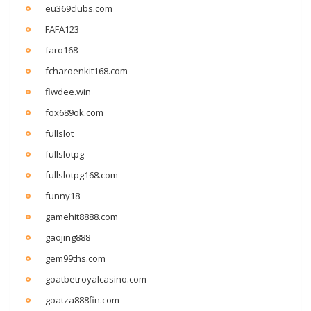
eu369clubs.com
FAFA123
faro168
fcharoenkit168.com
fiwdee.win
fox689ok.com
fullslot
fullslotpg
fullslotpg168.com
funny18
gamehit8888.com
gaojing888
gem99ths.com
goatbetroyalcasino.com
goatza888fin.com