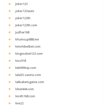
Joker123
joker123auto
joker123th
Joker123th.com
Judhai168
khumsup888.me
kimchibetbet.com
kingxxxbet123.com
kiss918
kitti999vip.com
lala55-casino.com
lalikabetsgame.com
lcbet444.com
lionth168.com
live22