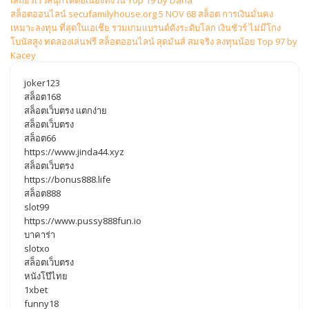
เสถียรเร็วสนุกได้ต่อเนื่องทั้งวัน Top 19 by Darla
เรื่อง
สล็อตออนไลน์ secufamilyhouse.org 5 NOV 68 สล็อต การเงินมั่นคง
เหมาะลงทุน ที่สุดในเอเชีย รวมเกมแบรนด์ดังระดับโลก เงินชัวร์ ไม่มีโกง
โบนัสสูง ทดลองเล่นฟรี สล็อตออนไลน์ สุดมันส์ สมจริง ลงทุนน้อย Top 97 by
Kacey
joker123
สล็อต168
สล็อตเว็บตรง แตกง่าย
สล็อตเว็บตรง
สล็อต66
https://www.jinda44.xyz
สล็อตเว็บตรง
https://bonus888.life
สล็อต888
slot99
https://www.pussy888fun.io
บาคาร่า
slotxo
สล็อตเว็บตรง
หนังโป๊ไทย
1xbet
funny18