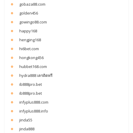
gobaza88.com
golden456
gowingo88.com
happy168
hengjing168
hi6bet.com
hongkong456
hubbet168.com
hydra888 เครดิตฟรี
ib888pro.bet
ib888pro.bet
infyplus888.com
infyplus888.info
jinda55
jinda888