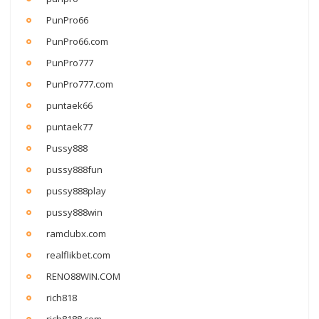
PunPro66
PunPro66.com
PunPro777
PunPro777.com
puntaek66
puntaek77
Pussy888
pussy888fun
pussy888play
pussy888win
ramclubx.com
realflikbet.com
RENO88WIN.COM
rich818