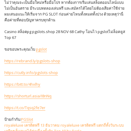
ไม่ว่าคุณจะเป็นมือใหม่หรือมือโปร หากต้องการเริ่มเล่นสล็อตออนไลน์แบบ
ไม่เป็นอันตราย มีระบบทดลองเล่นฟรี และสมัครได้โดยไม่ต้องเสียค่าใช้จ่าย
ผมเสนอแนะให้เริ่มจาก PG SLOT ก่อนค่ายไหนทั้งหมดทั้งปวง ด้วยเหตุว่านี่
คือค่ายที่ตอบปัญหาครบทุกด้าน
Casino สล็อตpg pgslots.shop 28 NOV 68 Cathy โอนไว pgslotไม่ล็อคยูส
Top 67
ขอขอบพระคุณเว็บ
pgslot
https://rebrand.ly/pgslots-shop
https://cutly.info/pgslots-shop
https://bitt.to/4hxlhy
https://shorturl.asia/I8nNq
https://t.co/Tqsq2fe7er
ป้ายกำกับ:
PGSlot
แนะแนว
royaleluxe เครดิตฟรี 13 ธันวาคม royaleluxe เครดิตฟรี แตกถี่ทั้งวันระบบ