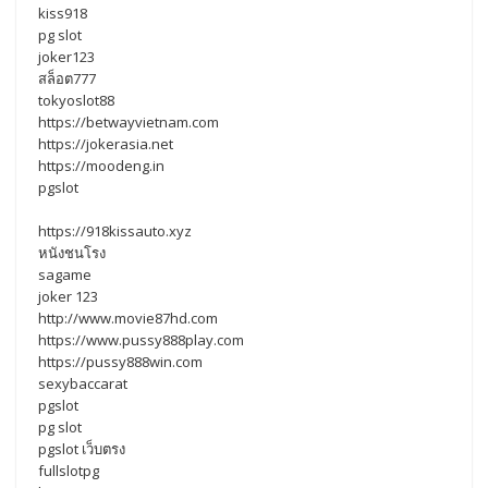
kiss918
pg slot
joker123
สล็อต777
tokyoslot88
https://betwayvietnam.com
https://jokerasia.net
https://moodeng.in
pgslot
https://918kissauto.xyz
หนังชนโรง
sagame
joker 123
http://www.movie87hd.com
https://www.pussy888play.com
https://pussy888win.com
sexybaccarat
pgslot
pg slot
pgslot เว็บตรง
fullslotpg