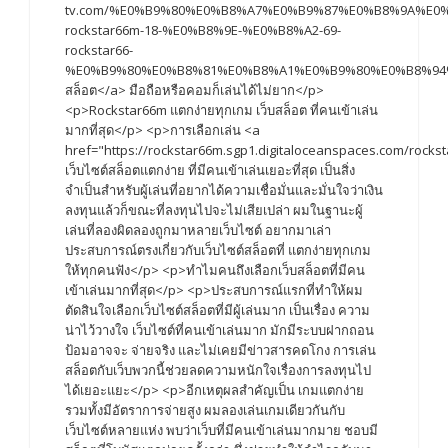
tv.com/%E0%B9%80%E0%B8%A7%E0%B9%87%E0%B8%9A%E0
rockstar66m-18-%E0%B8%9E-%E0%B8%A2-69-
rockstar66-
%E0%B9%80%E0%B8%81%E0%B8%A1%E0%B9%80%E0%B8%94%
สล็อต</a> มือถือหรือคอมก็เล่นได้ไม่ยาก</p>
<p>Rockstar66m แตกง่ายทุกเกม เว็บสล็อต ที่คนเข้าเล่น
มากที่สุด</p> <p>การเลือกเล่น <a
href="https://rockstar66m.sgp1.digitaloceanspaces.com/rocks
เว็บไซต์สล็อตแตกง่าย ที่มีคนเข้าเล่นเยอะที่สุด เป็นสิ่ง
จำเป็นสำหรับผู้เล่นที่อยากได้ความเชื่อมั่นและมั่นใจว่าเงิน
ลงทุนแล้วก็ขณะที่ลงทุนไปจะไม่เสียเปล่า ผมในฐานะผู้
เล่นที่ลองผิดลองถูกมาหลายเว็บไซต์ อยากมาเล่า
ประสบการณ์ตรงเกี่ยวกับเว็บไซต์สล็อตที่ แตกง่ายทุกเกม
ให้ทุกคนฟัง</p> <p>ทำไมคนถึงเลือกเว็บสล็อตที่มีคน
เข้าเล่นมากที่สุด</p> <p>ประสบการณ์แรกที่ทำให้ผม
ตัดสินใจเลือกเว็บไซต์สล็อตที่มีผู้เล่นมาก เป็นเรื่อง ความ
น่าไว้วางใจ เว็บไซต์ที่คนเข้าเล่นมาก มักมีระบบฝากถอน
ป้อมอาจจะ จ่ายจริง และไม่เคยมีข่าวสารคดโกง การเล่น
สล็อตกับเว็บพวกนี้ช่วยลดความหนักใจเรื่องการลงทุนไป
ได้เยอะแยะ</p> <p>อีกเหตุผลสำคัญเป็น เกมแตกง่าย
รวมทั้งมีอัตราการจ่ายสูง ผมลองเล่นเกมเดียวกันกับ
เว็บไซต์หลายแห่ง พบว่าเว็บที่มีคนเข้าเล่นมากมาย ชอบมี