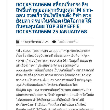
ROCKSTAR66M สล็อตเว็บตรง ลิข
สิทธื์แท้ ทุกยอดฝากรับสูงสุด 1M ฝาก-
ถอน รวดเร็ว ทันใจป๊อกเด้ง กีฬา หวย
ยิงปลา ครบ เว็บสล็อต เปิดโอกาส ให้
กับคนทุนน้อย TOP 3 BY EFFIE
ROCKSTAR66M 25 JANUARY 68
18 พฤศจิกายน 2025
ไม่มีความเห็น
<div class="pbs-main-wrapper"><p>Rockstar66m
เว็บสล็อตใหม่ปัจจุบัน แตกดี สล็อตวอเลท อันดับ 1</p>
<p>ถ้าเกิดเอ่ยถึงการเล่น rockstar66m ในยุคนี้ ผมอยาก
เล่าเรื่องราวจากประสบการณ์ตรงของตนเองกับ
rockstar66m สล็อตเว็บตรง เว็บไซต์สล็อตใหม่ล่าสุด แตกดี
ที่รองรับ สล็อตวอเลท แบบครบวงจร ตั้งแต่การสมัคร การ
ฝาก-ถอน ไปจนกระทั่งแนวทางการทำผลกำไรจริงๆ</p>
<p>เริ่มต้นกับสล็อตเว็บไซต์ตรง เว็บสล็อต ใหม่
ปัจจุบัน</p> <p>ช่วงแรกที่ผมเข้ามาเล่น ผมเคยทดลอง
เล่นกับหลายเว็บ แต่บางเว็บมีปัญหาฝาก-ถอนช้า หรือโบนัส
ไม่ค่อยแตก ทำให้เสียเวลาและก็เสียเงินไปโดยไม่มี
ประโยชน์ แต่ว่าเมื่อเจอกับ สล็อตเว็บไซต์ตรงเว็บใหม่
ปัจจุบัน ผมรู้สึกได้ในทันทีว่าต่างกัน</p> <p>• สมัครง่าย: