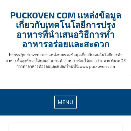
Skip
to
PUCKOVEN COM แหล่งข้อมูล
content
เกี่ยวกับเทคโนโลยีการปรุง
อาหารที่นำเสนอวิธีการทำ
อาหารอร่อยและสะดวก
https://puckoven.com แหล่งรวบรวมข้อมูลเกี่ยวกับเทคโนโลยีการทำ
อาหารขั้นสูงที่ช่วยให้คุณสามารถทำอาหารอร่อยได้อย่างง่ายดาย ค้นพบวิธี
การทำอาหารที่อร่อยและแปลกใหม่ที่นี่ www puckoven com
MENU