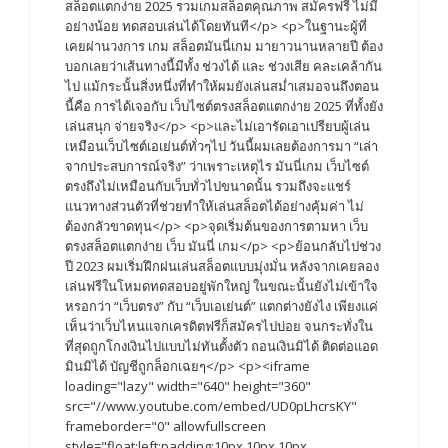
สล็อตแตกง่าย 2025 รวมเกมสล็อตคุณภาพ สมัครฟรี ไม่มี
อย่างน้อย ทดสอบเล่นได้โดยทันที</p> <p>ในฐานะผู้ที่
เคยผ่านวงการ เกม สล็อตมันนี่เกม มายาวนานหลายปี ต้อง
บอกเลยว่าเส้นทางนี้มีทั้ง ช่วงได้ และ ช่วงเสีย คละเคล้ากัน
ไป แม้กระนั้นสิ่งหนึ่งที่ทำให้ผมยังเล่นสม่ำเสมอจนถึงตอน
นี้คือ การได้เจอกับ เว็บไซต์ตรงสล็อตแตกง่าย 2025 ที่ทั้งยัง
เล่นสนุก จ่ายจริง</p> <p>และไม่เอารัดเอาเปรียบผู้เล่น
เหมือนเว็บไซต์เอเย่นต์ทั่วๆไป วันนี้ผมเลยต้องการมา “เล่า
จากประสบการณ์จริง” ว่าเพราะเหตุไร มันนี่เกม เว็บไซต์
ตรงถึงไม่เหมือนกับเว็บทั่วไปขนาดนั้น รวมถึงจะแชร์
แนวทางส่วนตัวที่ช่วยทำให้เล่นสล็อตได้อย่างคุ้มค่า ไม่
ต้องกลัวขาดทุน</p> <p>จุดเริ่มต้นของการตามหา เว็บ
ตรงสล็อตแตกง่าย เว็บ มันนี่ เกม</p> <p>ย้อนกลับไปช่วง
ปี 2023 ผมเริ่มฝึกฝนเล่นสล็อตแบบมุ่งมั่น หลังจากเคยลอง
เล่นฟรีในโหมดทดสอบอยู่พักใหญ่ ในขณะนั้นยังไม่เข้าใจ
หรอกว่า “เว็บตรง” กับ “เว็บเอเย่นต์” แตกต่างยังไง เพียงแค่
เห็นว่าเว็บไหนแจกเครดิตฟรีก็สมัครไปบ่อย จนกระทั่งใน
ที่สุดถูกโกงเงินไปแบบไม่ทันตั้งตัว ถอนเงินมิได้ ติดต่อแอด
มินมิได้ บัญชีถูกล็อกเฉยๆ</p> <p><iframe
loading="lazy" width="640" height="360"
src="//www.youtube.com/embed/UD0pLhcrsKY"
frameborder="0" allowfullscreen
style="float:left;padding:10px 10px 10px