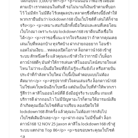
ได้เกือบจะ 3,000 บาท!</p> <p>แน่นอนว่าพอใช้ได้ยอด
ตามเป้า เรากดถอนในทันที รอไม่นานก็เงินเข้าตามที่บอก
ไว้ ไม่มีหัก ไม่มีดึง ไร้เหตุผลประหลาดๆซึ่งที่ตรงนี้ยิ่งทำให้
พวกเรายืนยันว่า lockdown168 เป็นเว็บไซต์ที่ เล่นได้ก็จ่าย
จริง</p> <p>เหมาะสมกับอีกทั้งมือใหม่และคนที่เคยโดน
เว็บโกงมา เพราะระบบ lockdown168 เขาดีจนถึงเชื่อใจ
ได้</p> <p>เราขอชี้แนะจากใจจริงเลยว่า ถ้าหากคุณเคย
เล่นเว็บที่หลอกบ้าง ทุจริตบ้าง ฝากง่ายถอยยาก โอนช้า
แอดไม่นเงียบ… ทดลองเปิดโอกาส ล็อกดาวน์168 เข้าสู่
ระบบ สักหนึ่งครั้ง แล้วคุณจะเข้าหัวใจว่าการมี เว็บล็อก
ดาวน์168ดีๆ มันทำให้การเล่นคาสิโนออนไลน์สบายใจแค่
ไหน ไม่ว่าจะเป็นมือใหม่ที่ยังไม่รู้จะเริ่มยังไง หรือสายปั่น
ประจำที่กำลังหาเว็บใหม่ เว็บนี้เป็นคำตอบแบบไม่ต้อง
คิดมาก</p> <p>สรุปจากหัวใจคนเล่นจริง ล็อกดาวน์168
ไม่ใช่แค่เว็บพนันอีกเว็บหนึ่ง แต่มันเป็นเว็บที่ทำให้พวกเรา
รู้สึกว่า คาสิโนออนไลน์ที่ดี ยังมีอยู่จริง ระบบลื่น เกมแท้
บริการดี ฝากถอนไว ไม่มีปัญหาอะไรก็ตามให้อารมณ์เสีย
ถ้าเกิดคุณเบื่อเว็บไซต์ที่เอาเปรียบ ลองเปิดใจให้
lockdown168 สักครั้ง แล้วคุณจะไม่ต้องการกลับไป
เว็บไซต์เดิมอีกเลย</p> <p>ฝาก-ถอน ไม่มีขั้นต่ำ ล็อก
ดาวน์168 12 NOV 25 Jaxon คาสิโน lockdown168 เข้าสู่
ระบบ แตกง่าย Top 86</p> <p>ขอขอบพระคุณเว็ปไซต์
<a