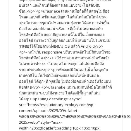
ย่นเวลา และก็คนที่ต้องการเล่นแบบง่ายๆไม่สลับซับ
ซ้อน</p> <p>ufasnake เล่นผ่านมือถือก็ลื่นสุดๆไม่ต้อง
โหลดแอปพลิเคชัน ตอบปัญหาไลฟ์สไตล์สมัยใหม่</p>
<p>ใครหลายๆคนไม่ชอบความยุ่งยาก ได้แก่ การจำเป็น
ต้องโหลดแอปก่อนเล่น หรือการที่เว็บไม่เหมาะสมกับ
โทรศัพท์มือถือ แต่ว่าปัญหากลุ่มนี้ไม่มีใน เว็บแทงบอล
ออนไลน์ เพราะว่าเว็บถูกออกแบบให้ เล่นผ่านโปรแกรมเบ
ราเซอร์ได้โดยตรง ทั้งยังบน iOS แล้วก็ Android</p>
<p>• หน้าเว็บ responsive ปรับขนาดอัตโนมัติกับหน้าจอ
โทรศัพท์มือถือ<br /> • ใช้งานง่าย อ่านตัวหนังสือชัดแจ้ง
ไม่ลายตา<br /> • ไม่หลุด ไม่กระตุก แม้เล่นบนมือถือ
ราคาประหยัด</p> <p>เพียงแค่มีอินเทอร์เน็ต ก็สนุกกับ
เกมคาสิโน เว็บไซต์เว็บแทงบอลออนไลน์พนันบอล
ออนไลน์ ได้ทุกๆที่ ทุกเมื่อ ไม่ต้องง้อคอมพิวเตอร์หรือแอป
แยกเลย</p> <p>ufasnake เหมาะสมกับทั้งมือใหม่แล้วก็
นักเล่นพนัน ระบบใช้งานง่าย ไม่ต้องมีพื้นฐานก็เล่น
ได้</p> <p><img decoding="async"
src="https://evolutionary-ecology.com/wp-
content/uploads/2025/09/ufabet-
%E0%B9%80%E0%B8%A7%E0%B9%87%E0%B8%9A%E0%B8%95
2025.webp" style="max-
width:420px;float:left;padding:10px 10px 10px