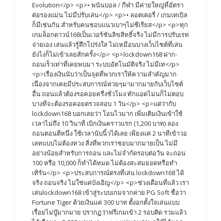
Evolution</p> <p>• พนันบอล / กีฬา มีค่ายใหญ่ที่อัตรา
ต่อรองแม่น ไม่มีปรับเล่น</p> <p>• ลอตเตอรี่ / เกมเทเบิล
ก็มีเช่นกัน สำหรับคนชอบแนวเบาๆไม่ซีเรียส</p> <p>ทุก
เกมล็อกดาวน์168เป็นเวอร์ชันลิขสิทธิ์จริง ไม่มีการปรับเรท
จ่ายเอง เล่นแล้วรู้สึกโปร่งใส ไม่เหมือนบางเว็บไซต์ที่เล่น
ยังไงก็ไม่เข้าเลยสักครั้ง</p> <p>lockdown168 ฝาก-
ถอนเร็วเท่าที่เคยพบมา ระบบอัตโนมัติจริง ไม่มีเท</p>
<p>เรื่องเงินนับว่าเป็นจุดที่พวกเราให้ความสำคัญมาก
เนื่องจากเคยมีประสบการณ์ห่วยๆมามากมายกับเว็บไซต์
อื่น ถอนแล้วต้องรอคอยครึ่งชั่วโมง ทักแอดไม่นก็ไม่ตอบ
บางทีจะต้องรอคอยตรวจสอบ 1 วัน</p> <p>แต่ว่ากับ
lockdown168 บอกเลยว่า โอนไวมาก เพิ่มเติมเงินเข้าใช้
เวลาไม่ถึง 10 วินาที เบิกเงินคราวแรก (1,200 บาท) ลอง
ถอนตอนตีหนึ่ง ใช้เวลานับนิ้วได้เลย เพียงแค่ 2 นาทีเข้าวอ
เลทแบบไม่ต้องทวง สิ่งที่พวกเราชอบมากมายเป็น ไม่มี
อย่างน้อยสำหรับการถอน และไม่จำกัดรอบต่อวัน จะถอน
100 หรือ 10,000 ก็ทำได้หมด ไม่ต้องสะสมยอดหรือทำ
เทิร์น</p> <p>ประสบการณ์ตรงที่เล่น lockdown168 ได้
จริง ถอนจริง ไม่ใช่แค่บังเอิญ</p> <p>ช่วงเดือนที่แล้ว เรา
เล่นlockdown168 เข้าสู่ระบบเกมจากค่าย PG Soft ชื่อว่า
Fortune Tiger ด้วยเงินแค่ 300 บาท ตั้งอกตั้งใจเล่นแบบ
เรื่อยไม่บู๊มากมาย ปรากฏว่าฟรีเกมเข้า 2 รอบติด รวมแล้ว