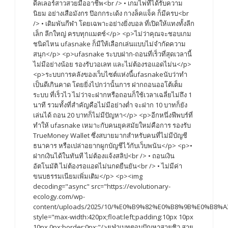
ดีลเลอร์สาวสวยมืออาชีพ<br /> • เกมไพ่ที่ได้รับความ
นิยม อย่างเสือมังกร ป๊อกกระเด้ง กางล็คแจ็ค ก็มีครบ<br
/> • เดิมพันกีฬา โดยเฉพาะอย่างยิ่งบอล ที่เปิดให้แทงทั้งลีก
เล็ก ลีกใหญ่ ครบทุกแมตช์</p> <p>ไม่ว่าคุณจะชอบเกม
ชนิดไหน ufasnake ก็มีให้เลือกเล่นแบบไม่จำกัดความ
สนุก</p> <p>ufasnake ระบบฝาก-ถอนที่เร็วที่สุดเวลานี้
ไม่มีอย่างน้อย รองรับวอเลท และไม่ต้องรอแอดไม่น</p>
<p>ระบบการคลังของเว็บไซต์แห่งนี้ufasnakeนับว่าทำ
เป็นดีเกินคาด โดยยิ่งไปกว่านั้นการ ฝากถอนออโต้เต็ม
ระบบ ที่เร็วไว ไม่ว่าจะฝากหรือถอนก็ใช้เวลาเฉลี่ยไม่ถึง 1
นาที รวมทั้งที่สำคัญคือไม่มีอย่างต่ำ จะฝาก 10 บาทก็ยัง
เล่นได้ ถอน 20 บาทก็ไม่มีปัญหา</p> <p>อีกหนึ่งฟีพบร์ที่
ทำให้ ufasnake เหมาะกับคนยุคสมัยใหม่คือการ รองรับ
TrueMoney Wallet ซึ่งสบายมากสำหรับคนที่ไม่มีบัญชี
ธนาคาร หรือเปล่าอยากผูกบัญชีไว้กับเว็บพนัน</p> <p>•
ฝากเงินได้ในทันที ไม่ต้องแจ้งสลิป<br /> • ถอนเงิน
อัตโนมัติ ไม่ต้องรอแอดไม่นกดยืนยัน<br /> • ไม่มีค่า
ขนบธรรมเนียมเพิ่มเติม</p> <p><img
decoding="async" src="https://evolutionary-
ecology.com/wp-
content/uploads/2025/10/%E0%B9%82%E0%B8%9B%E0%B8
style="max-width:420px;float:left;padding:10px 10px
10px 0px;border:0px;"/>ยูฟ่าเบทตอบปัญหาสายชิว สาย