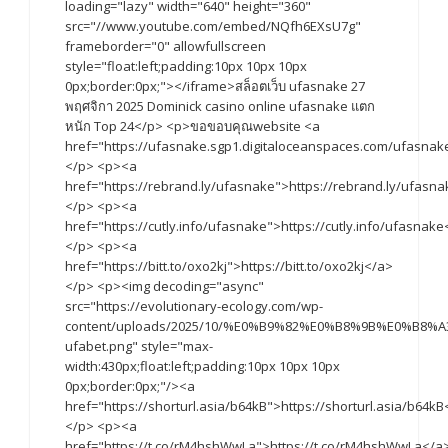
loading="lazy" width="640" height="360"
src="//www.youtube.com/embed/NQfh6EXsU7g"
frameborder="0" allowfullscreen
style="float:left;padding:10px 10px 10px
0px;border:0px;"></iframe>สล็อตเว็บ ufasnake 27
พฤศจิกา 2025 Dominick casino online ufasnake แตก
หนัก Top 24</p> <p>ขอขอบคุณwebsite <a
href="https://ufasnake.sgp1.digitaloceanspaces.com/ufasna
</p> <p><a
href="https://rebrand.ly/ufasnake">https://rebrand.ly/ufasn
</p> <p><a
href="https://cutly.info/ufasnake">https://cutly.info/ufasnak
</p> <p><a
href="https://bitt.to/oxo2kj">https://bitt.to/oxo2kj</a>
</p> <p><img decoding="async"
src="https://evolutionary-ecology.com/wp-
content/uploads/2025/10/%E0%B9%82%E0%B8%9B%E0%B
ufabet.png" style="max-
width:430px;float:left;padding:10px 10px 10px
0px;border:0px;"/><a
href="https://shorturl.asia/b64kB">https://shorturl.asia/b64k
</p> <p><a
href="https://t.co/rM4hshWwLa">https://t.co/rM4hshWwLa</a