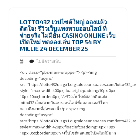
LOTTO432 เวปไซต์ใหญ่ ลองแล้ว
ติดใจ! รีวิวเว็บแทงหวยออนไลน์ ที่
จ่ายจริง ไม่มีอั้น CASINO ONLINE เว็บ
เปิดใหม่ ทดลองเล่น TOP 54 BY
MILLIE 24 DECEMBER 25
ไม่มีความเห็น
<div class="pbs-main-wrapper"><p><img
decoding="async"
src="https://lotto432u.sgp1.digitaloceanspaces.com/lotto432_
style="max-width:400px;float:right;padding:10px 0px
10px 10px;border:0px;"/>รีวิวเว็บไซต์สลากกินแบ่ง
lotto432 เว็บสลากกินแบ่งออนไลน์ที่คอลอตเตอรี่ไทย
กล่าวถึงมากที่สุดขณะนี้</p> <p><img
decoding="async"
src="https://lotto432u.sgp1.digitaloceanspaces.com/lotto432_
style="max-width:420px;float:left;padding:10px 10px
10px 0px;border:0px;"/>เว็บไซต์ลอตเตอรี่เปิดใหม่มีมาก