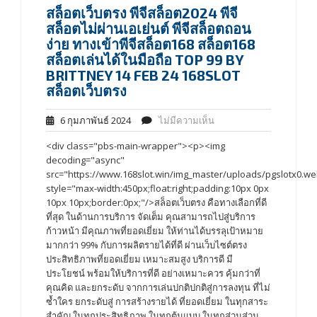
สล็อตเว็บตรง พีจีสล็อต2024 พีจี
สล็อตไม่ผ่านเอเย่นต์ พีจีสล็อตถอน
ง่าย ทางเข้าพีจีสล็อต168 สล็อต168
สล็อตเล่นได้ในมือถือ TOP 99 BY
BRITTNEY 14 FEB 24 168SLOT
สล็อตเว็บตรง
6 กุมภาพันธ์ 2024
ไม่มีความเห็น
<div class="pbs-main-wrapper"><p><img
decoding="async"
src="https://www.168slot.win/img_master/uploads/pgslotx0.w
style="max-width:450px;float:right;padding:10px 0px
10px 10px;border:0px;"/>สล็อตเว็บตรง คือทางเลือกที่ดี
ที่สุด ในด้านการบริการ จัดเต็ม คุณสามารถไปสู่บริการ
ก้าวหน้า มีคุณภาพที่ยอดเยี่ยม ให้ท่านได้บรรลุเป้าหมาย
มากกว่า 99% กับการผลิตรายได้ที่ดี ผ่านเว็บไซต์ตรง
ประสิทธิภาพที่ยอดเยี่ยม เหมาะสมสูง บริการดี มี
ประโยชน์ พร้อมให้บริการที่ดี อย่างเหมาะควร คุ้มกว่าที่
คุณคิด และยกระดับ จากการเล่นปกติปกติสู่การลงทุน ที่ไม่
ซ้ำใคร ยกระดับสู่ การสร้างรายได้ ที่ยอดเยี่ยม ในทุกสาระ
สำคัญ ในทุกประสิทธิภาพ ในทุกต้นแบบ ในทุกส่วนส่วน