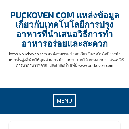
Skip
to
PUCKOVEN COM แหล่งข้อมูล
content
เกี่ยวกับเทคโนโลยีการปรุง
อาหารที่นำเสนอวิธีการทำ
อาหารอร่อยและสะดวก
https://puckoven.com แหล่งรวบรวมข้อมูลเกี่ยวกับเทคโนโลยีการทำ
อาหารขั้นสูงที่ช่วยให้คุณสามารถทำอาหารอร่อยได้อย่างง่ายดาย ค้นพบวิธี
การทำอาหารที่อร่อยและแปลกใหม่ที่นี่ www puckoven com
MENU