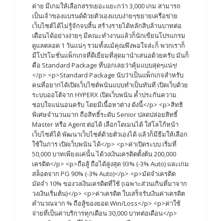
ค่าย มีเกมให้เลือกสรรเยอะแยะกว่า 3,000 เกม สามารถ
เป็นเจ้าของแบรนด์ด้วยตัวเองแบบง่ายๆขยายเครือข่าย
เว็บไซต์ได้ไม่รู้จักจบสิ้น สร้างรายได้หลักสิบล้านบาทต่อ
เดือนได้อย่างง่ายๆ มีคณะทำงานแล้วก็นักเขียนโปรแกรม
ดูแลตลอด 1 วันแน่ๆ รวมทั้งแม้คุณพึงพอใจล่ะก็ พวกเราก็
มีโปรโมชั่นแพ็กเกจที่ดีเยี่ยมที่สุดมานำเสนอด้วยครับ มันก็
คือ Standard Package ที่บอกเลยว่าคุ้มแบบสุดๆแน่ๆ!
</p> <p>Standard Package นับว่าเป็นแพ็กเกจสำหรับ
คนที่อยากได้เปิดเว็บไซต์พนันแบบทำเป็นทันที เปิดเว็บด้วย
ระบบออโต้จาก HYPERX เปิดเว็บพนัน ค้ำประกันความ
ชอบใจแน่นอนครับ โดยมีเนื้อหาต่าง ดังนี้</p> <p>สิทธิ
พิเศษจำนวนมาก ถือสิทธิ์ระดับ Senior ปลดปล่อยสิทธิ์
Master หรือ Agent ต่อได้ เลือกโดเมนได้ ใส่โลโก้หน้า
เว็บไซต์ได้ พัฒนาเว็บไซต์ด้วยตัวเองได้ แล้วก็มีธีมให้เลือก
ใช้ในการ เปิดเว็บพนัน ได้</p> <p>ค่าเปิดระบบ เริ่มที่
50,000 บาทเพียงแค่นั้น ได้วงเงินเครดิตตั้งต้น 200,000
เครดิต</p> <p>ถือสู้ ถือได้สูงสุด 93% (-3% Auto) และเกม
สล็อตจาก PG 90% (-3% Auto)</p> <p>มัดจำเครดิต
มัดจำ 10% ของวงเงินเครดิตที่ใช้ (เฉพาะส่วนเกินที่มาจาก
วงเงินเริ่มต้น)</p> <p>ค่าเครดิต ใบเสร็จรับเงินค่าเครดิต
คำนวณจาก % ถือสู้ของยอด Win/Loss</p> <p>ค่าใช้
จ่ายที่เป็นค่าบริการทุกเดือน 30,000 บาทต่อเดือน</p>