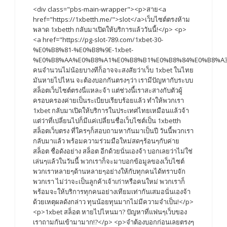
<div class="pbs-main-wrapper"><p>สาย<a
href="https://1xbetth.me/">slot</a>เว็บไซต์ตรงห้าม
พลาด 1xbetth กลับมาเปิดให้บริการแล้ววันนี้!</p> <p>
<a href="https://pg-slot-789.com/1xbet-30-
%E0%B8%81-%E0%B8%9E-1xbet-
%E0%B8%AA%E0%B8%A1%E0%B8%B1%E0%B8%84%E0%B8%A3
คนจำนวนไม่น้อยบางทีก็อาจจะสงสัยว่าเว็บ 1xbet ในไทย
มันหายไปไหน จะต้องบอกกันตรงๆว่า เรามีปัญหากับระบบ
สล็อตเว็บไซต์ตรงนี่แหละจ้า แต่ช่วงนี้เราสะสางกับตัวผู้
ครอบครองค่ายเป็นระเบียบเรียบร้อยแล้ว ทำให้พวกเรา
1xbet กลับมาเปิดให้บริการในประเทศไทยเหมือนแล้วจ้า
แต่ว่าที่เปลี่ยนไปก็มีแค่เปลี่ยนชื่อเว็บไซต์เป็น 1xbetth
สล็อตเว็บตรง ที่ใครๆก็สอบถามหากันมาเป็นปี วันนี้พวกเรา
กลับมาแล้ว พร้อมความร่วมมือใหม่สดๆร้อนๆกับค่าย
สล็อต ชื่อดังอย่าง สล็อต อีกด้วยนั่นเองจ้า บอกเลยว่าไม่ใช่
เล่นๆแล้วในวันนี้ พวกเราก็จะมาบอกข้อมูลของเว็บไซต์
พวกเราหลายๆด้านหลายๆอย่างให้กับทุกคนได้ทราบจัก
พวกเรา ไม่ว่าจะเป็นลูกค้าเจ้าเก่าหรือคนใหม่ พวกเราก็
พร้อมจะให้บริการทุกคนอย่างเทียมเท่ากันเสมอนั่นเองจ้า
ด้วยเหตุผลดังกล่าว ทุนน้อยทุนมากไม่มีความจำเป็น!</p>
<p>1xbet สล็อต หายไปไหนมา? ปัญหาที่แฟนๆเว็บของ
เราถามกันเข้ามามาก!?</p> <p>จำต้องบอกก่อนเลยตรงๆ