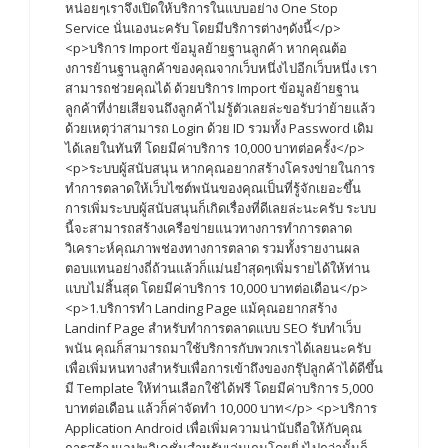
หน่อยๆเราจึงเปิดให้บริการในแบบอย่าง One Stop
Service นั่นเองนะครับ โดยมีบริการต่างๆดังนี้</p>
<p>บริการ Import ข้อมูลย้ายฐานลูกค้า หากคุณต้อ
งการย้านฐานลูกค้าของคุณจากเว็บหนึ่งไปอีกเว็บหนึ่ง เรา
สามารถช่วยคุณได้ ด้วยบริการ Import ข้อมูลย้ายฐาน
ลูกค้าที่ง่ายเสียจนถึงลูกค้าไม่รู้ตัวเลยล่ะขอรับว่าย้ายแล้ว
ด้วยเหตุว่าสามารถ Login ด้วย ID รวมทั้ง Password เดิม
ได้เลยในทันที โดยมีค่าบริการ 10,000 บาทต่อครั้ง</p>
<p>ระบบผู้สนับสนุน หากคุณอยากสร้างโครงข่ายในการ
ทำการตลาดให้เว็บไซต์พนันของคุณเป็นที่รู้จักเยอะขึ้น
การเพิ่มระบบผู้สนับสนุนก็เกิดเรื่องที่ดีเลยล่ะนะครับ ระบบ
นี้จะสามารถสร้างเครือข่ายแนวทางการทำการตลาด
วิเคราะห์คุณภาพช่องทางการตลาด รวมทั้งรายงานผล
ตอบแทนอย่างถี่ถ้วนแล้วก็แม่นยำสุดๆเพิ่มรายได้ให้ท่าน
แบบไม่สิ้นสุด โดยมีค่าบริการ 10,000 บาทต่อเดือน</p>
<p>1.บริการทำ Landing Page แม้คุณอยากสร้าง
Landinf Page สำหรับทำการตลาดแบบ SEO รับทำเว็บ
พนัน คุณก็สามารถมาใช้บริการกับพวกเราได้เลยนะครับ
เพื่อเพิ่มหนทางสำหรับเพื่อการเข้าถึงของกรุ๊ปลูกค้าได้ดีขึ้น
มี Template ให้ท่านเลือกใช้ได้ฟรี โดยมีค่าบริการ 5,000
บาทต่อเดือน แล้วก็ค่าจัดทำ 10,000 บาท</p> <p>บริการ
Application Android เพื่อเพิ่มความน่านับถือให้กับคุณ