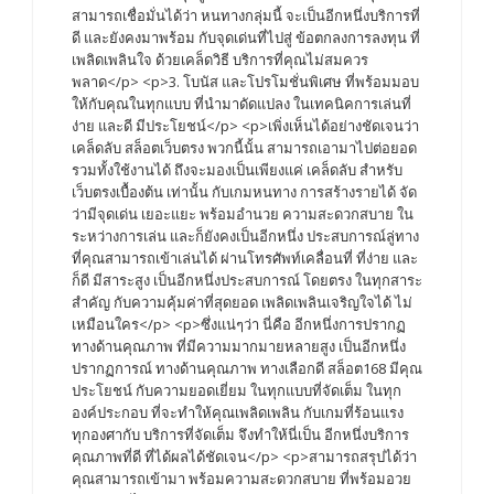
สามารถเชื่อมั่นได้ว่า หนทางกลุ่มนี้ จะเป็นอีกหนึ่งบริการที่
ดี และยังคงมาพร้อม กับจุดเด่นที่ไปสู่ ข้อตกลงการลงทุน ที่
เพลิดเพลินใจ ด้วยเคล็ดวิธี บริการที่คุณไม่สมควร
พลาด</p> <p>3. โบนัส และโปรโมชั่นพิเศษ ที่พร้อมมอบ
ให้กับคุณในทุกแบบ ที่นำมาดัดแปลง ในเทคนิคการเล่นที่
ง่าย และดี มีประโยชน์</p> <p>เพิ่งเห็นได้อย่างชัดเจนว่า
เคล็ดลับ สล็อตเว็บตรง พวกนี้นั้น สามารถเอามาไปต่อยอด
รวมทั้งใช้งานได้ ถึงจะมองเป็นเพียงแค่ เคล็ดลับ สำหรับ
เว็บตรงเบื้องต้น เท่านั้น กับเกมหนทาง การสร้างรายได้ จัด
ว่ามีจุดเด่น เยอะแยะ พร้อมอำนวย ความสะดวกสบาย ใน
ระหว่างการเล่น และก็ยังคงเป็นอีกหนึ่ง ประสบการณ์ลู่ทาง
ที่คุณสามารถเข้าเล่นได้ ผ่านโทรศัพท์เคลื่อนที่ ที่ง่าย และ
ก็ดี มีสาระสูง เป็นอีกหนึ่งประสบการณ์ โดยตรง ในทุกสาระ
สำคัญ กับความคุ้มค่าที่สุดยอด เพลิดเพลินเจริญใจได้ ไม่
เหมือนใคร</p> <p>ซึ่งแน่ๆว่า นี่คือ อีกหนึ่งการปรากฏ
ทางด้านคุณภาพ ที่มีความมากมายหลายสูง เป็นอีกหนึ่ง
ปรากฏการณ์ ทางด้านคุณภาพ ทางเลือกดี สล็อต168 มีคุณ
ประโยชน์ กับความยอดเยี่ยม ในทุกแบบที่จัดเต็ม ในทุก
องค์ประกอบ ที่จะทำให้คุณเพลิดเพลิน กับเกมที่ร้อนแรง
ทุกองศากับ บริการที่จัดเต็ม จึงทำให้นี่เป็น อีกหนึ่งบริการ
คุณภาพที่ดี ที่ได้ผลได้ชัดเจน</p> <p>สามารถสรุปได้ว่า
คุณสามารถเข้ามา พร้อมความสะดวกสบาย ที่พร้อมอวย