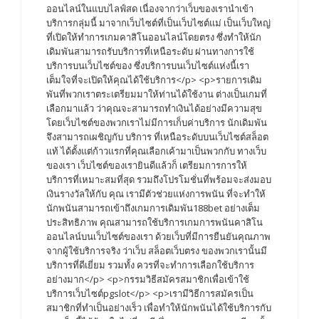
ออนไลน์ในแบบไลฟ์สด เนื่องจากว่าเว็บของเรานำเข้า
บริการกลุ่มนี้ มาจากเว็บไซต์ที่เป็นเว็บไซต์แม่ เป็นเว็บใหญ่
ที่เปิดให้ทำการเกมคาสิโนออนไลน์โดยตรง ซึ่งทำให้นัก
เดิมพันสามารถรับบริการที่เหนือระดับ ผ่านทางการใช้
บริการบนเว็บไซต์ของ ซึ่งบริการบนเว็บไซต์แห่งนี้เรา
เต็มใจที่จะเปิดให้คุณได้ใช้บริการ</p> <p>รายการเดิม
พันที่พวกเราตระเตรียมมาให้ท่านได้ใช้งาน ต่างเป็นเกมที่
เลือกมาแล้ว ว่าคุณจะสามารถทำเงินได้อย่างมีความสุข
โดยเว็บไซต์ของพวกเราไม่มีการเก็บค่าบริการ นักเดิมพัน
จึงสามารถเผชิญกับ บริการ ที่เหนือระดับบนเว็บไซต์สล็อต
แท้ ได้ตั้งแต่ก้าวแรกที่คุณเลือกเค้ามาเป็นพวกกับ ทางเว็บ
ของเรา เว็บไซต์ของเรายินดีแล้วก็ เตรียมการการให้
บริการที่เหมาะสมที่สุด รวมถึงโปรโมชั่นที่พร้อมจะส่งมอบ
เงินรางวัลให้กับ คุณ เรามีตัวช่วยแห่งการพนัน ที่จะทำให้
นักพนันสามารถเข้าถึงเกมการเดิมพัน188bet อย่างเต็ม
ประสิทธิภาพ คุณสามารถใช้บริการเกมการพนันคาสิโน
ออนไลน์บนเว็บไซต์ของเรา ด้วยเว็บที่มีการยืนยันคุณภาพ
จากผู้ใช้บริการจริง ว่าเว็บ สล็อตเว็บตรง ของพวกเรานั้นมี
บริการที่ดีเยี่ยม รวมทั้ง ควรที่จะทำการเลือกใช้บริการ
อย่างมาก</p> <p>กรรมวิธีสมัครสมาชิกเพื่อเข้าใช้
บริการเว็บไซต์pgslot</p> <p>เรามีวิธีการสมัครเป็น
สมาชิกที่ทำเป็นอย่างเร็ว เพื่อทำให้นักพนันได้ใช้บริการกับ