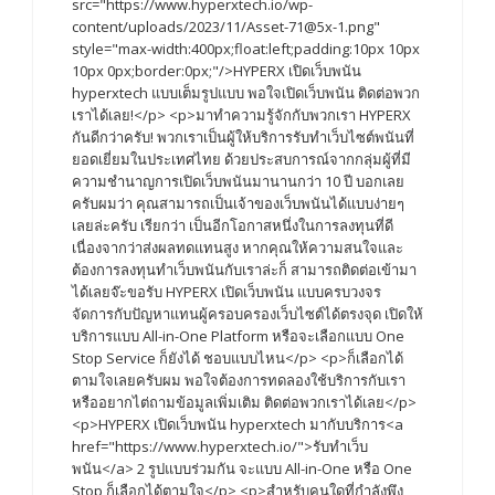
src="https://www.hyperxtech.io/wp-
content/uploads/2023/11/
Asset-71@5x-1.png
"
style="max-width:400px;float:left;padding:10px 10px
10px 0px;border:0px;"/>HYPERX เปิดเว็บพนัน
hyperxtech แบบเต็มรูปแบบ พอใจเปิดเว็บพนัน ติดต่อพวก
เราได้เลย!</p> <p>มาทำความรู้จักกับพวกเรา HYPERX
กันดีกว่าครับ! พวกเราเป็นผู้ให้บริการรับทำเว็บไซต์พนันที่
ยอดเยี่ยมในประเทศไทย ด้วยประสบการณ์จากกลุ่มผู้ที่มี
ความชำนาญการเปิดเว็บพนันมานานกว่า 10 ปี บอกเลย
ครับผมว่า คุณสามารถเป็นเจ้าของเว็บพนันได้แบบง่ายๆ
เลยล่ะครับ เรียกว่า เป็นอีกโอกาสหนึ่งในการลงทุนที่ดี
เนื่องจากว่าส่งผลทดแทนสูง หากคุณให้ความสนใจและ
ต้องการลงทุนทำเว็บพนันกับเราล่ะก็ สามารถติดต่อเข้ามา
ได้เลยจ๊ะขอรับ HYPERX เปิดเว็บพนัน แบบครบวงจร
จัดการกับปัญหาแทนผู้ครอบครองเว็บไซต์ได้ตรงจุด เปิดให้
บริการแบบ All-in-One Platform หรือจะเลือกแบบ One
Stop Service ก็ยังได้ ชอบแบบไหน</p> <p>ก็เลือกได้
ตามใจเลยครับผม พอใจต้องการทดลองใช้บริการกับเรา
หรืออยากไต่ถามข้อมูลเพิ่มเติม ติดต่อพวกเราได้เลย</p>
<p>HYPERX เปิดเว็บพนัน hyperxtech มากับบริการ<a
href="https://www.hyperxtech.io/">รับทำเว็บ
พนัน</a> 2 รูปแบบร่วมกัน จะแบบ All-in-One หรือ One
Stop ก็เลือกได้ตามใจ</p> <p>สำหรับคนใดที่กำลังพึง