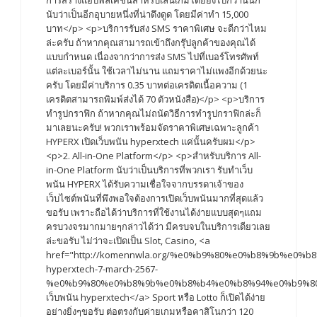
การสร้างแอปพลิเคชั่นสำหรับเล่นเกมโดยยิ่งไปกว่านั้นก็
นับว่าเป็นอีกอุบายหนึ่งที่น่าดึงดูด โดยมีค่าทำ 15,000
บาท</p> <p>บริการรับส่ง SMS ราคาพิเศษ จะดีกว่าไหม
ล่ะครับ ถ้าหากคุณสามารถเข้าถึงกรุ๊ปลูกค้าของคุณได้
แบบกำหนด เนื่องจากว่าการส่ง SMS ไปที่เบอร์โทรศัพท์
แต่ละเบอร์นั้น ใช้เวลาไม่นาน แถมราคาไม่แพงอีกด้วยนะ
ครับ โดยมีค่าบริการ 0.35 บาทต่อเครดิตเนื้อความ (1
เครดิตสามารถพิมพ์ส่งได้ 70 ตัวหนังสือ)</p> <p>บริการ
ทำรูปกราฟิก ถ้าหากคุณไม่ถนัดวิธีการทำรูปกราฟิกล่ะก็
มาเลยนะครับ! พวกเราพร้อมจัดราคาพิเศษเฉพาะลูกค้า
HYPERX เปิดเว็บพนัน hyperxtech แค่นั้นครับผม</p>
<p>2. All-in-One Platform</p> <p>สำหรับบริการ All-
in-One Platform นับว่าเป็นบริการที่พวกเรา รับทำเว็บ
พนัน HYPERX ได้รับความเชื่อใจจากบรรดาเจ้าของ
เว็บไซต์พนันที่พึงพอใจต้องการเปิดเว็บพนันมากที่สุดแล้ว
ขอรับ เพราะถือได้ว่าบริการที่ใช้งานได้ง่ายแบบสุดๆแถม
ครบวงจรมากมายๆกล่าวได้ว่า มีครบจบในบริการเดียวเลย
ล่ะขอรับ ไม่ว่าจะเปิดเป็น Slot, Casino, <a
href="http://komennwla.org/%e0%b9%80%e0%b8%9b%
hyperxtech-7-march-2567-
%e0%b9%80%e0%b8%9b%e0%b8%b4%e0%b8%94%e0%b9%80%
เว็บพนัน hyperxtech</a> Sport หรือ Lotto ก็เปิดได้ง่าย
อย่างยิ่งๆขอรับ ต่อตรงกับค่ายเกมหรือคาสิโนกว่า 120