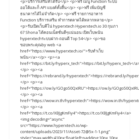
<p>บริการเสริมที่ได้รับ</p> <p>ฟรี เมนู Function ระบบ
ออโต้และก็ API แบงค์ทั้งสิ้น</p> <p>ฟรี เพิ่มบัญชี
ธนาคารได้ไม่จำกัด</p> <p>ฟรี รายการอาหาร
Function บริการเสริม ทำการตลาดได้หลากหลาย</p>
<p>รับเปิดเว็บคีโน่ hyperxtech Hyperxtech.io 30 กุมภา
67 Shona ได้คอนเน็ตชั่นดีๆแน่นอน เปิดเว็บพนัน
hyperxtechระบบฝาก-ถอนดี Top 54</p> <p>ขอ
ขอบพระคุณby web <a
href="https://www.hyperxtech.io/">รับทำเว็บ
พนัน</a></p> <p><a
href="https://bit.ly/hyperx_tech">https://bit.ly/hyperx_tech</a
</p> <p><a
href="https://rebrand.ly/hyperxtech">https://rebrand.ly/hype
</p> <p><a
href="https://ow.ly/GOgo50QxIRU">https://ow.ly/GOgo50QxIR
</p> <p><a
href="https://wow.in.th/hyperxtech">https://wow.in.th/hyperx
</p> <p><a
href="https://t.co/XBJgKmFiy4">https://t.co/XBJgKmFiy4</a>
<img decoding="async"
src="https://www.hyperxtech.io/wp-
content/uploads/2023/11/
Asset-72@5x-1-1.png
"
style="max-width:410px;float:left;padding:10px 10px