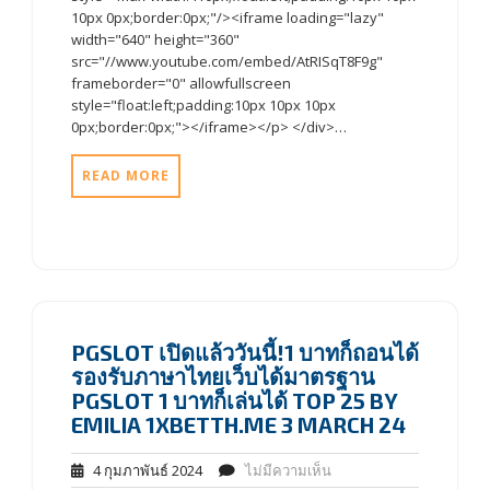
10px 0px;border:0px;"/><iframe loading="lazy"
width="640" height="360"
src="//www.youtube.com/embed/AtRISqT8F9g"
frameborder="0" allowfullscreen
style="float:left;padding:10px 10px 10px
0px;border:0px;"></iframe></p> </div>…
READ MORE
PGSLOT เปิดแล้ววันนี้!1 บาทก็ถอนได้
รองรับภาษาไทยเว็บได้มาตรฐาน
PGSLOT 1 บาทก็เล่นได้ TOP 25 BY
EMILIA 1XBETTH.ME 3 MARCH 24
4 กุมภาพันธ์ 2024
ไม่มีความเห็น