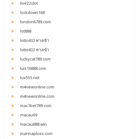
live22slot
lockdown168
london6789.com
lot888
lotto432 ทางเข้า
lotto432 ทางเข้า
luckycat789.com
luis16888.com
lux555.net
m4newonline.com
m4newonline.com
mac1bet789.com
macau69
macau888.win
marinapluss.com