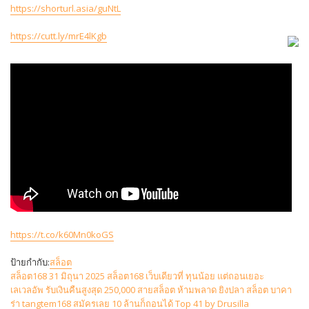
https://shorturl.asia/guNtL
https://cutt.ly/mrE4lKgb
https://t.co/k60Mn0koGS
ป้ายกำกับ:
สล็อต
แนะแนว
สล็อต168 31 มิถุนา 2025 สล็อต168 เว็บเดียวที่ ทุนน้อย แต่ถอนเยอะ
เลเวลอัพ รับเงินคืนสูงสุด 250,000 สายสล็อต ห้ามพลาด ยิงปลา สล็อต บาคา
เรื่อง
ร่า tangtem168 สมัครเลย 10 ล้านก็ถอนได้ Top 41 by Drusilla