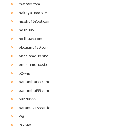
mwin9s.com
nakoya1688.site
niseko168bet.com
no1huay
no1huay.com
okcasino159.com
onesiamclub.site
onesiamclub.site
p2vvip
pananthai99.com
pananthai99.com
panda555
paramax1688.info
PG
PG Slot