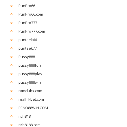
PunPro66
PunPro66.com
PunPro777
PunPro777.com
puntaek66
puntaek77
Pussy888
pussy888fun
pussy888play
pussy888win
ramclubx.com
realflikbet.com
RENO88WIN.COM
rich818
rich8188.com