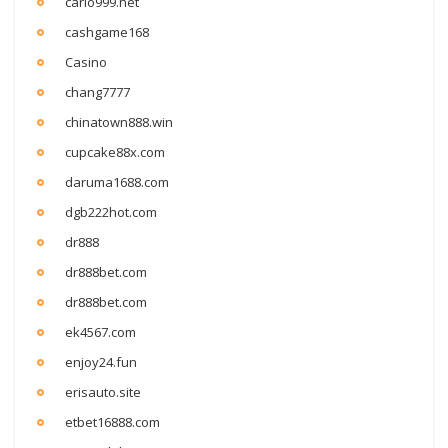
carlo999.net
cashgame168
Casino
chang7777
chinatown888.win
cupcake88x.com
daruma1688.com
dgb222hot.com
dr888
dr888bet.com
dr888bet.com
ek4567.com
enjoy24.fun
erisauto.site
etbet16888.com