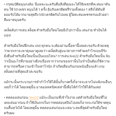
• กรุสมบัติหมุนกงล้อ: นี่แหละนะครับคือสิ่งที่คุณจะได้ใช้เพชรที่สะสมมาทัน
หน ใช้ 50 เพชร หมุนได้ 1 ครั้ง ลุ้นรับเครดิตฟรีรวมทั้งทอง 1 สลึงได้ทันที
ยอมรับได้มากมายสุดถึง 500 เครดิตกันไปเลย ผู้ใดสะสมเพชรครบแล้วอย่า
ลืมมาหมุนครับ
เคล็ดลับการเล่น สล็อต สำหรับมือใหม่โดยยิ่งไปกว่านั้น เล่นง่าย ทำเงินได้
แน่ๆ!
สำหรับมือใหม่ฝึกเล่น slot ทุกคน จะต้องอ่านเนื้อหานี้เลยค่ะขอรับ ด้วยเหตุ
ว่าพวกเราจะพาคุณมาดูเลยว่า เคล็ดลับสู่แนวทางการทำผลกำไรแบบจีรัง
ยั่งยืนสำหรับมือใหม่นั้นเป็นแบบไหน? การเล่น live22 สำหรับมือใหม่นั้น นับ
ว่าเป็นอะไรที่ง่ายอย่างยิ่งๆเนื่องจากว่าเกมของเรานั้นไม่จำเป็นต้องใช้ความ
สามารถหรือความเข้าใจเท่าไรนัก ถ้าเกิดเทียบกับเกมพนันอื่นๆแล้ว เกม
สล็อตง่ายที่สุดแล้วล่ะขอรับ
แม้กระนั้นกระบวนการทำกำไรให้ได้นั้นก็บางครั้งก็อาจจะยากไม่แพ้เกมอื่นๆ
เลยก็ว่าได้ โดยเหตุนั้น มาลองเทคนิคเหล่านี้เพื่อได้กำไรให้ได้กันเลย!
• ทดลองเล่นก่อน:
live22
แม้จะเป็นเกมที่เข้าใจง่าย แต่สำหรับมือใหม่ที่ไม่
เคยเล่นมาก่อน ถ้าใช้เงินจรงในการทดสอบสปินไปเลยก็อาจจะก่อให้ขาดทุน
จนสิ้นหวังได้ โดยเหตุนั้น ทดสอบเล่นก่อนจะเหมาะสมที่สุดสำหรับมือใหม่
ครับผม