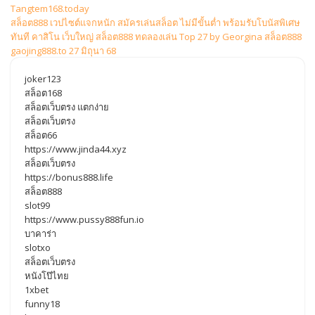
Tangtem168.today
สล็อต888 เวปไซต์แจกหนัก สมัครเล่นสล็อต ไม่มีขั้นต่ำ พร้อมรับโบนัสพิเศษ
ทันที คาสิโน เว็บใหญ่ สล็อต888 ทดลองเล่น Top 27 by Georgina สล็อต888
gaojing888.to 27 มิถุนา 68
joker123
สล็อต168
สล็อตเว็บตรง แตกง่าย
สล็อตเว็บตรง
สล็อต66
https://www.jinda44.xyz
สล็อตเว็บตรง
https://bonus888.life
สล็อต888
slot99
https://www.pussy888fun.io
บาคาร่า
slotxo
สล็อตเว็บตรง
หนังโป๊ไทย
1xbet
funny18