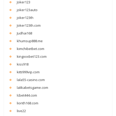
Joker123
joker123auto
joker123th
Joker123th.com
Judhai168
khumsup888.me
kimchibetbet.com
kingxxxbet123.com
kiss918
kitti999vip.com
lala55-casino.com
lalikabetsgame.com
lcbet444.com
lionth168.com
live22