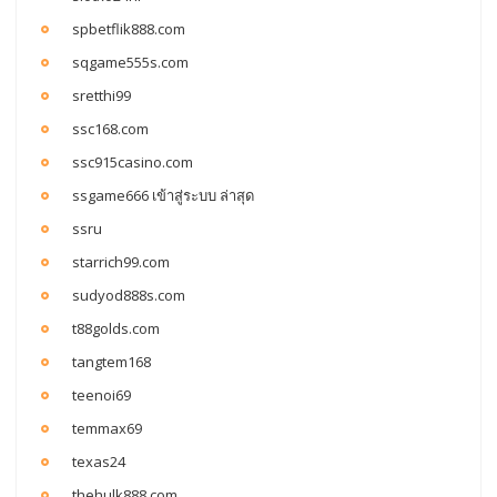
spbetflik888.com
sqgame555s.com
sretthi99
ssc168.com
ssc915casino.com
ssgame666 เข้าสู่ระบบ ล่าสุด
ssru
starrich99.com
sudyod888s.com
t88golds.com
tangtem168
teenoi69
temmax69
texas24
thehulk888.com