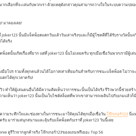
คนจำนวนมากเลือกที่จะเล่นกับพวกเรา ด้วยเหตุดังกล่าวคุณสามารถวางใจในระบบความปล
าย! มาลองเลย!
ที่ joker123 นั้นมีแจ็คพ็อตแตกวันแล้ววันเล่าจริงๆและก็มีผู้โชคดีที่ได้รับรางวัลนั้นจ
าได้จริง
ตนั้นเกิดเรื่องที่ยาก แต่ที่ joker123 นั้นไม่เลยครับ ทุกเมื่อเชื่อวันพวกเรามีผู้เล่นท
้งมือโปร รวมทั้งทุกคนล้วนได้โอกาสเท่าเทียมกันสำหรับการชนะแจ็คพ็อต ไม่ว่าจ
แตกได้ทุกเวลาครับ!
ีวิว ทำให้ผู้เล่นคนอื่นได้มีความคิดเห็นว่าการชนะนั้นเป็นได้จริง รีวิวพวกนี้ช่วยสร
่มีความเห็นว่า joker123 นั้นเป็นเว็บไซต์สล็อตที่พวกเขาสามารถเพลินไปกับเกมแล้วก็
พาความระทึกใจและช่องทางในการชนะมาให้คุณได้ทุกเมื่อเชื่อวัน
โจ๊กเกอร์123
นี่
ู่ครับ มาร่วมสนุกสนานและลุ้นรับแจ็คพ็อตกับเราที่ joker123 วันนี้เลย
nnie ดูรีวิวจากลูกค้าจริง โจ๊กเกอร์123ของแถมฟรีเยอะ Top 56