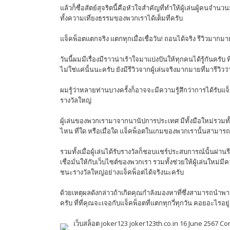
แล้วก็ซื่อสัตย์สุจริตนี้คือหัวใจสำคัญที่ทำให้ผู้เล่นผู้
ทั้งความเที่ยงธรรมของพวกเราได้เต็มที่ครับ
แจ็คพ็อตแตกจริง แตกทุกเมื่อเชื่อวัน! ถอนได้จริง รีวิวมากม
วันนี้ผมมีเรื่องมีราวน่าเร้าใจมาแบ่งปันให้ทุกคนได้รู้กันครับ 
ไม่ใช่แค่นั้นนะครับ ยังมีรีวิวจากผู้เล่นจริงมากมายที่มารีวิวว่
ผมรู้ว่าหลายท่านบางครั้งก็อาจจะมีความรู้สึกว่าการได้รับแจ็คพ็อ
รางวัลใหญ่
ผู้เล่นของพวกเรามาจากนานัปการประเทศ มีทั้งมือใหม่รวมทั
ไหน ที่ใด หรือเมื่อใด แจ็คพ็อตในเกมของพวกเรานั้นสามารถ
รวมทั้งเมื่อผู้เล่นได้รับรางวัลก็ชอบแชร์ประสบการณ์นั้นผ่านร
เชื่อมั่นให้กับเว็บไซต์ของพวกเรา รวมทั้งช่วยให้ผู้เล่นใหม
ชนะรางวัลใหญ่อย่างแจ็คพ็อตได้จริงนะครับ
ด้วยเหตุผลดังกล่าวถ้าเกิดคุณกำลังมองหาที่ซึ่งสามารถนำ
ครับ ที่ที่คุณจะเจอกับแจ็คพ็อตที่แตกทุกวี่ทุกวัน คอยอะไรอย
เว็บสล็อต joker123 joker123th.co.in 16 June 2567 Co