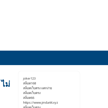
joker123
ไม่
สล็อต168
สล็อตเว็บตรง แตกง่าย
สล็อตเว็บตรง
สล็อต66
https://www.jinda44.xyz
สล็อตเว็บตรง