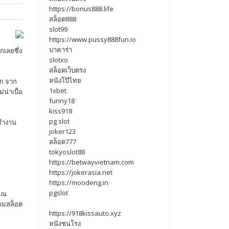
https://bonus888.life
สล็อต888
slot99
https://www.pussy888fun.io
บาคาร่า
กเลยซึ่ง
slotxo
สล็อตเว็บตรง
หนังโป๊ไทย
าก จาก
1xbet
น่าเบื่อ
funny18
kiss918
pg slot
ะทำงาน
joker123
สล็อต777
tokyoslot88
https://betwayvietnam.com
https://jokerasia.net
https://moodeng.in
pgslot
คุณ
เกมสล็อต
https://918kissauto.xyz
หนังชนโรง