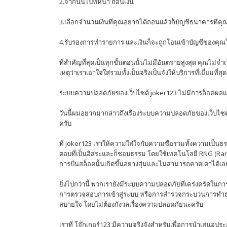
2.จากนั้นไปที่หน้า ถอนเงิน
3.เลือกจำนวนเงินที่คุณอยากได้ถอนแล้วก็บัญชีธนาคารที่คุณ
4.รับรองการทำรายการ และเงินก็จะถูกโอนเข้าบัญชีของคุณใน
ที่สำคัญที่สุดเป็นทุกขั้นตอนนั้นไม่มีอันตรายสูงสุด คุณไม่
เหตุว่าเราเอาใจใส่รวมทั้งเป็นจริงเป็นจังให้บริการที่เยี่ยมที่
ระบบความปลอดภัยของเว็บไซต์ joker123 ไม่มีการล็อคผลแน่ๆ 
วันนี้ผมอยากมากล่าวถึงเรื่องระบบความปลอดภัยของเว็บไซต์ j
ครับ
ที่ joker123 เราให้ความใส่ใจกับความซื่อรวมทั้งความเป็นธรร
ตอบที่เป็นอิสระและก็ชอบธรรม โดยใช้เทคโนโลยี RNG (Ra
การปั่นสล็อตนั้นเกิดขึ้นอย่างสุ่มและไม่สามารถคาดเดาได้เล
ยิ่งไปกว่านี้ พวกเรายังมีระบบความปลอดภัยที่เคร่งครัดในการ
การตรวจสอบการเข้าสู่ระบบ หรือการสำรวจกระบวนการทำธุรกร
สบายใจ โดยไม่ต้องกังวลเรื่องความปลอดภัยนะครับ
เราที่ โจ๊กเกอร์123 มีความจริงจังสำหรับเพื่อการนำเสนอประ