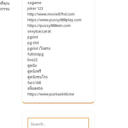
sagame
ที่คุณ
joker 123
ุรกรรม
http://www.movie87hd.com
https://www.pussy888play.com
https://pussy888win.com
sexybaccarat
pgslot
pg slot
pgslot เว็บตรง
fullslotpg
live22
ดูหนัง
ดูหนังฟรี
ดูหนังชนโรง
faro168
สล็อต456
https://www.puntaek66.me