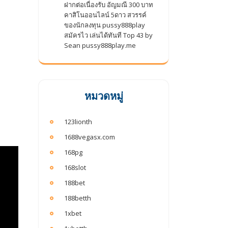
ฝากต่อเนื่องรับ อัญมณี 300 บาท
คาสิโนออนไลน์ 5ดาว สวรรค์
ของนักลงทุน pussy888play
สมัครไว เล่นได้ทันที Top 43 by
Sean pussy888play.me
หมวดหมู่
123lionth
1688vegasx.com
168pg
168slot
188bet
188betth
1xbet