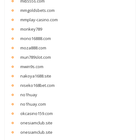
mib555s.com
mmgoldsbets.com
mmplay-casino.com
monkey789
mono16888.com
moza888.com
mun789slot.com
mwin9s.com
nakoya1688.site
niseko168bet.com
no1huay
no1huay.com
okcasino159.com
onesiamclub.site
onesiamclub.site