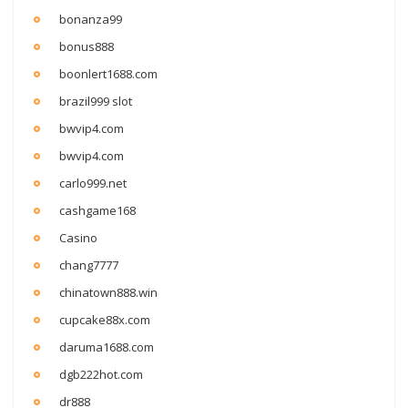
bonanza99
bonus888
boonlert1688.com
brazil999 slot
bwvip4.com
bwvip4.com
carlo999.net
cashgame168
Casino
chang7777
chinatown888.win
cupcake88x.com
daruma1688.com
dgb222hot.com
dr888