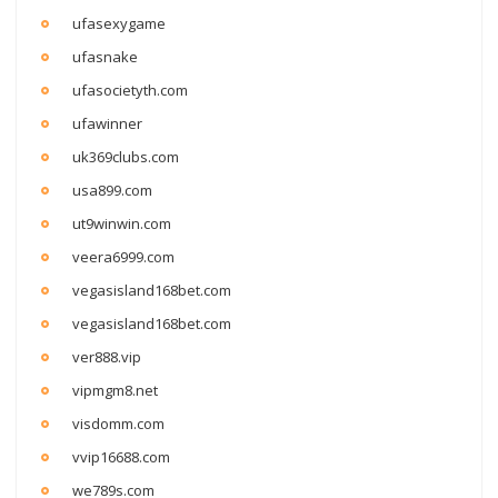
ufasexygame
ufasnake
ufasocietyth.com
ufawinner
uk369clubs.com
usa899.com
ut9winwin.com
veera6999.com
vegasisland168bet.com
vegasisland168bet.com
ver888.vip
vipmgm8.net
visdomm.com
vvip16688.com
we789s.com