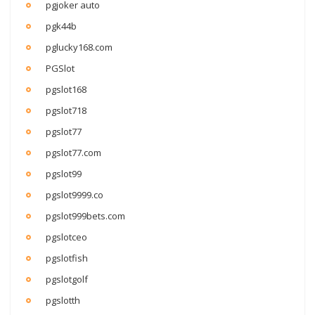
pgjoker auto
pgk44b
pglucky168.com
PGSlot
pgslot168
pgslot718
pgslot77
pgslot77.com
pgslot99
pgslot9999.co
pgslot999bets.com
pgslotceo
pgslotfish
pgslotgolf
pgslotth