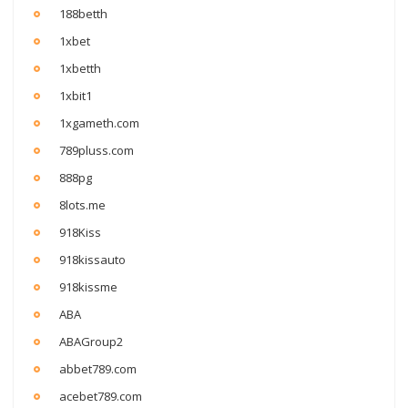
188betth
1xbet
1xbetth
1xbit1
1xgameth.com
789pluss.com
888pg
8lots.me
918Kiss
918kissauto
918kissme
ABA
ABAGroup2
abbet789.com
acebet789.com