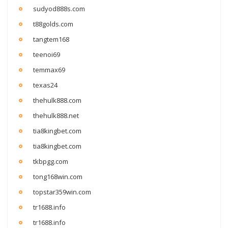
sudyod888s.com
t88golds.com
tangtem168
teenoi69
temmax69
texas24
thehulk888.com
thehulk888.net
tia8kingbet.com
tia8kingbet.com
tkbpgg.com
tong168win.com
topstar359win.com
tr1688.info
tr1688.info