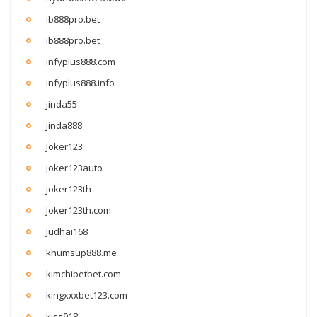
ib888pro.bet
ib888pro.bet
infyplus888.com
infyplus888.info
jinda55
jinda888
Joker123
joker123auto
joker123th
Joker123th.com
Judhai168
khumsup888.me
kimchibetbet.com
kingxxxbet123.com
kiss918