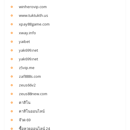
winherovip.com
www.tuktukth.us
xpay88game.com
xway.info
yaibet
yak699.net
yak699.net
z5vip.me
zaf888s.com
zeus66v2
zeus88new.com
คาสิโน
คาสิโนออนไลน์
จ๊วด 69
ซื้อหวยออนไลน์ 24