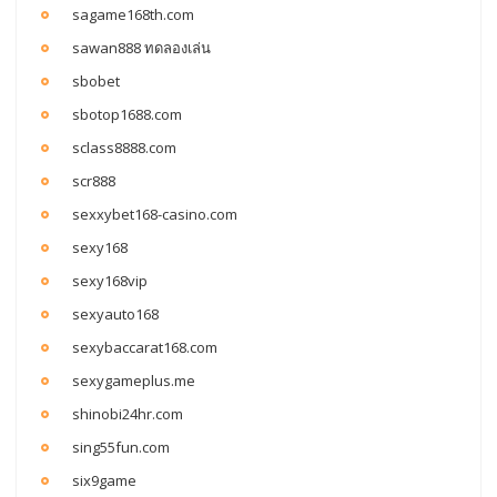
sagame168th.com
sawan888 ทดลองเล่น
sbobet
sbotop1688.com
sclass8888.com
scr888
sexxybet168-casino.com
sexy168
sexy168vip
sexyauto168
sexybaccarat168.com
sexygameplus.me
shinobi24hr.com
sing55fun.com
six9game