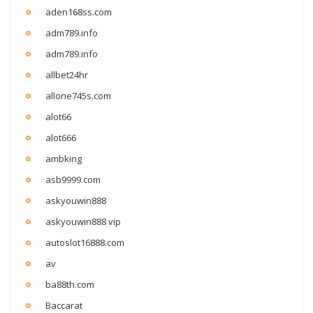
aden168ss.com
adm789.info
adm789.info
allbet24hr
allone745s.com
alot66
alot666
ambking
asb9999.com
askyouwin888
askyouwin888 vip
autoslot16888.com
av
ba88th.com
Baccarat