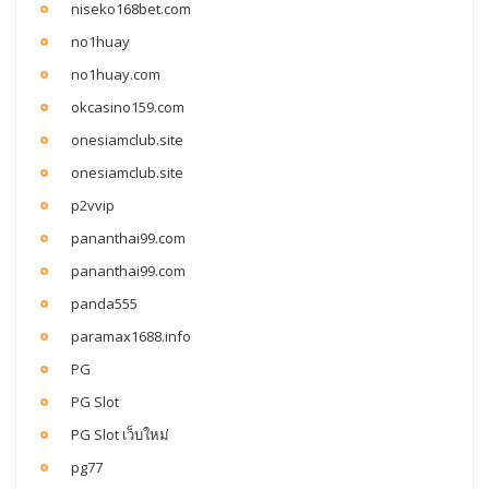
niseko168bet.com
no1huay
no1huay.com
okcasino159.com
onesiamclub.site
onesiamclub.site
p2vvip
pananthai99.com
pananthai99.com
panda555
paramax1688.info
PG
PG Slot
PG Slot เว็บใหม่
pg77