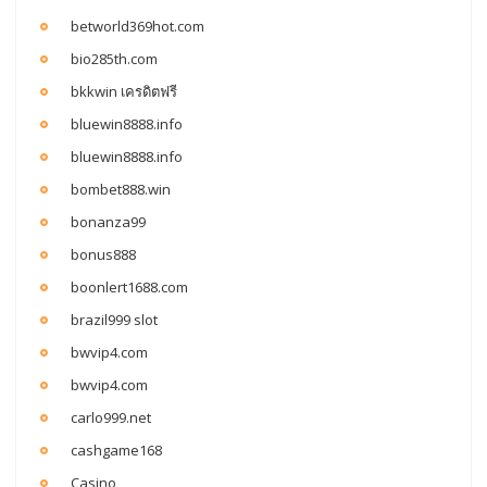
betworld369hot.com
bio285th.com
bkkwin เครดิตฟรี
bluewin8888.info
bluewin8888.info
bombet888.win
bonanza99
bonus888
boonlert1688.com
brazil999 slot
bwvip4.com
bwvip4.com
carlo999.net
cashgame168
Casino