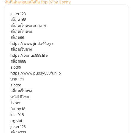
ทันทีเล่นง่ายบนมือถือ Top 97 by Danny
joker123
สล็อต168
สล็อตเว็บตรง แตกง่าย
สล็อตเว็บตรง
สล็อต66
https://www.jinda44.xyz
สล็อตเว็บตรง
https://bonus888.life
สล็อต888
slot99
https://www.pussy888fun.io
บาคาร่า
slotxo
สล็อตเว็บตรง
หนังโป๊ไทย
1xbet
funny18
kiss918
pg slot
joker123
สล็อต777