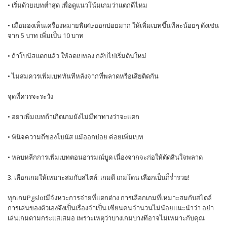
• เริ่มด้วยเบทต่ำสุด เพื่อดูแนวโน้มเกมว่าแตกดีไหม
• เมื่อมองเห็นเครื่องหมายพิเศษออกบ่อยมาก ให้เพิ่มเบทขึ้นทีละน้อยๆ ดังเช่น
จาก 5 บาท เพิ่มเป็น 10 บาท
• ถ้าโบนัสแตกแล้ว ให้ลดเบทลง กลับไปเริ่มต้นใหม่
• ไม่สมควรเพิ่มเบททันทีหลังจากที่พลาดหรือเสียติดกัน
จุดที่ควรจะระวัง
• อย่าเพิ่มเบทถ้าเกิดเกมยังไม่มีท่าทางว่าจะแตก
• พินิจความถี่ของโบนัส แม้ออกบ่อย ค่อยเพิ่มเบท
• หลบหลีกการเพิ่มเบทตอนอารมณ์บูด เนื่องจากจะก่อให้ตัดสินใจพลาด
3. เลือกเกมให้เหมาะสมกับสไตล์: เกมดี เกมโดน เลือกเป็นก็ร่ำรวย!
ทุกเกมPgslotมีจังหวะการจ่ายที่แตกต่าง การเลือกเกมที่เหมาะสมกับสไตล์
การเล่นของตัวเองจึงเป็นเรื่องจำเป็น เซียนคนจำนวนไม่น้อยแนะนำว่า อย่า
เล่นเกมตามกระแสเสมอ เพราะเหตุว่าบางเกมบางทีอาจไม่เหมาะกับคุณ