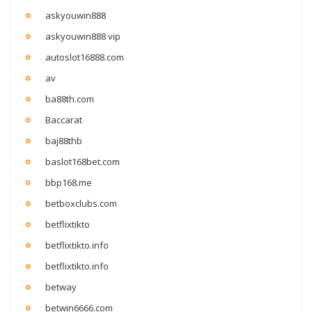
askyouwin888
askyouwin888 vip
autoslot16888.com
av
ba88th.com
Baccarat
baj88thb
baslot168bet.com
bbp168.me
betboxclubs.com
betflixtikto
betflixtikto.info
betflixtikto.info
betway
betwin6666.com