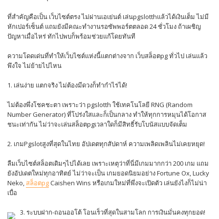
ที่สำคัญคือเป็น เว็บไซต์ตรง ไม่ผ่านเอเย่นต์ เล่นpgslotthแล้วได้เงินเต็ม ไม่มี
หักเปอร์เซ็นต์ แถมยังมีคณะทำงานรอซัพพอร์ตตลอด 24 ชั่วโมง ถ้าเผชิญ
ปัญหาเมื่อไหร่ ทักไปพบก็พร้อมช่วยแก้โดยทันที
ความโดดเด่นที่ทำให้เว็บไซต์แห่งนี้แตกต่างจาก เว็บสล็อตpg ทั่วไป เล่นแล้ว
พึงใจ ไม่ย้ายไปไหน
1. เล่นง่าย แตกจริง ไม่ต้องมีดวงก็ทำกำไรได้!
ไม่ต้องพึ่งโชคชะตา เพราะว่า pgslotth ใช้เทคโนโลยี RNG (Random
Number Generator) ที่โปร่งใสและก็เป็นกลาง ทำให้ทุกการหมุนได้โอกาส
ชนะเท่ากัน ไม่ว่าจะเล่นสล็อตpgเวลาใดก็มีสิทธิ์รับโบนัสแบบจัดเต็ม
2. เกมPgslotสูงที่สุดในไทย อัปเดตทุกสัปดาห์ ความเพลิดเพลินไม่เคยหยุด!
ลืมเว็บไซต์สล็อตเดิมๆไปได้เลย เพราะเหตุว่าที่นี่มีเกมมากกว่า 200 เกม แถม
ยังอัปเดตใหม่ทุกอาทิตย์ ไม่ว่าจะเป็น เกมยอดนิยมอย่าง Fortune Ox, Lucky
Neko,
สล็อตpg
Caishen Wins หรือเกมใหม่ที่พึ่งจะเปิดตัว เล่นยังไงก็ไม่น่า
เบื่อ
3. ระบบฝาก-ถอนออโต้ โอนเร็วที่สุดในสามโลก การเงินมั่นคงทุกยอด!