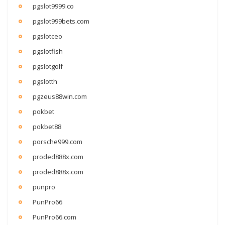
pgslot9999.co
pgslot999bets.com
pgslotceo
pgslotfish
pgslotgolf
pgslotth
pgzeus88win.com
pokbet
pokbet88
porsche999.com
proded888x.com
proded888x.com
punpro
PunPro66
PunPro66.com