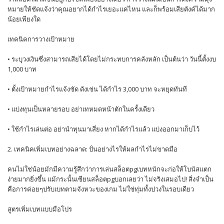
หมายให้ชัดแจ้งว่าคุณอยากได้กำไรเยอะแค่ไหน และก็พร้อมเสียตังค์ได้มาก
น้อยเพียงใด
เทคนิคการวางเป้าหมาย
• ระบุวงเงินซึ่งสามารถเสียได้โดยไม่กระทบการคลังหลัก เป็นต้นว่า วันนี้ตั้งงบ
1,000 บาท
• ตั้งเป้าหมายกำไรแจ้งชัด ดังเช่น ได้กำไร 3,000 บาท จะหยุดทันที
• แบ่งทุนเป็นหลายรอบ อย่าเทหมดหน้าตักในครั้งเดียว
• ใช้กำไรเล่นต่อ อย่านำทุนมาเสี่ยง หากได้กำไรแล้ว แบ่งออกมาเก็บไว้
2. เทคนิคเพิ่มเบทอย่างฉลาด: ปั่นอย่างไรให้ผลกำไรไม่ขาดมือ
คนไม่ใช่น้อยมักมีความรู้สึกว่าการเล่นสล็อตpgเบทหนักจะก่อให้โบนัสแตก
ง่ายมากยิ่งขึ้น แม้กระนั้นเซียนสล็อตpgบอกเลยว่า ไม่จริงเสมอไป! สิ่งจำเป็น
คือการค่อยๆปรับเบทตามจังหวะของเกม ไม่ใช่ทุ่มทั้งปวงในรอบเดียว
สูตรเพิ่มเบทแบบมือโปร