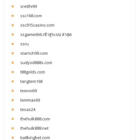
sretthi99
ssc168.com
ssc915casino.com
ssgame666 เข้าสู่ระบบ ล่าสุด
ssru
starrich99.com
sudyod888s.com
t88golds.com
tangtem168
teenoi69
temmax69
texas24
thehulk888.com
thehulk888.net
tia8kingbet.com