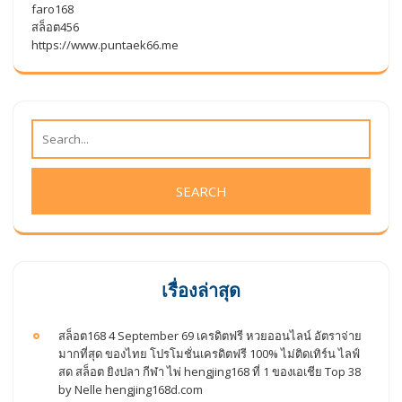
faro168
สล็อต456
https://www.puntaek66.me
เรื่องล่าสุด
สล็อต168 4 September 69 เครดิตฟรี หวยออนไลน์ อัตราจ่าย
มากที่สุด ของไทย โปรโมชั่นเครดิตฟรี 100% ไม่ติดเทิร์น ไลฟ์
สด สล็อต ยิงปลา กีฬา ไพ่ hengjing168 ที่ 1 ของเอเชีย Top 38
by Nelle hengjing168d.com