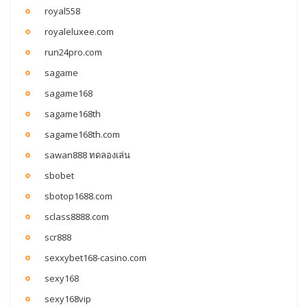
royal558
royaleluxee.com
run24pro.com
sagame
sagame168
sagame168th
sagame168th.com
sawan888 ทดลองเล่น
sbobet
sbotop1688.com
sclass8888.com
scr888
sexxybet168-casino.com
sexy168
sexy168vip