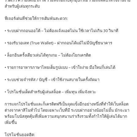
รวดเร็ว ความเสถียรภาพ รวมทั้งรองรับทุกอุปกรณ์ รวมถึงฟีพบร์ที่ใช้งานง่าย
สำหรับผู้เล่นทุกระดับ
ฟีเจอร์เด่นที่ช่วยให้การเดิมพันสะดวก:
• ระบบฝากถอนออโต้ – ไม่ต้องแจ้งแอดไม่น ใช้เวลาไม่เกิน 30 วินาที
• รองรับวอเลท (True Wallet) – ฝากถอนได้แม้ไม่มีบัญชีธนาคาร
• ล็อกอินครั้งเดียวเล่นได้ทุกเกม – ไม่ต้องโยกเครดิต
• รายการอาหารภาษาไทยเต็มรูปแบบ – เข้าใจง่าย มือใหม่ก็เล่นได้
• ระบบช่วยจำรหัส / บัญชี – เข้าใช้งานสบายในครั้งถัดมา
• โปรโมชั่นเด็ดสำหรับผู้เล่นสล็อต – เพิ่มทุน เพิ่มจังหวะ
การแจกโปรโมชั่นและก็เครดิตฟรีเป็นจุดแข็งอีกอย่างหนึ่งที่ทำให้เว็บสล็อต
ต่างจากคาสิโนทั่วไป โดยเฉพาะเว็บที่มี ระบบฝากอย่างน้อยไม่อั้น มักจะมา
พร้อมโบนัสสุดคุ้มที่เพิ่มความสนุกสนานร่าเริงรวมทั้งกำไรให้ผู้เล่นได้มาก
เพิ่มขึ้น
โปรโมชั่นยอดฮิต: