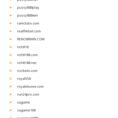
pussy888play
pussy888win
ramclubx.com
realflikbet.com
RENO88WIN.COM
rich818
rich8188.com
rich8188.net
rizzbetx.com
royal558
royaleluxee.com
run24pro.com
sagame
sagame168