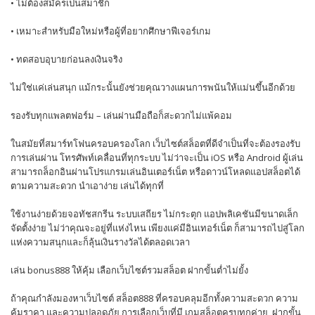
• ไม่ต้องสมัครเป็นสมาชิก
• เหมาะสำหรับมือใหม่หรือผู้ที่อยากศึกษาฟีเจอร์เกม
• ทดสอบอุบายก่อนลงเงินจริง
ไม่ใช่แค่เล่นสนุก แม้กระนั้นยังช่วยคุณวางแผนการพนันให้แม่นขึ้นอีกด้วย
รองรับทุกแพลตฟอร์ม – เล่นผ่านมือถือก็สะดวกไม่แพ้คอม
ในสมัยที่สมาร์ทโฟนครอบครองโลก เว็บไซต์สล็อตที่ดีจำเป็นที่จะต้องรองรับ
การเล่นผ่าน โทรศัพท์เคลื่อนที่ทุกระบบ ไม่ว่าจะเป็น iOS หรือ Android ผู้เล่น
สามารถล็อกอินผ่านโปรแกรมเล่นอินเตอร์เน็ต หรือดาวน์โหลดแอปสล็อตได้
ตามความสะดวก นำเอาง่าย เล่นได้ทุกที่
ใช้งานง่ายด้วยจอทัชสกรีน ระบบเสถียร ไม่กระตุก แอปพลิเคชันมีขนาดเล็ก
จัดตั้งง่าย ไม่ว่าคุณจะอยู่ที่แห่งไหน เพียงแค่มีอินเทอร์เน็ต ก็สามารถไปสู่โลก
แห่งความสนุกและก็ลุ้นเงินรางวัลได้ตลอดเวลา
เล่น bonus888 ให้คุ้ม เลือกเว็บไซต์รวมสล็อต ฝากขั้นต่ำไม่ยั้ง
ถ้าคุณกำลังมองหาเว็บไซต์ สล็อต888 ที่ครอบคลุมอีกทั้งความสะดวก ความ
คุ้มราคา และความปลอดภัย การเลือกเว็บที่มี เกมสล็อตครบทุกค่าย, ฝากขั้น