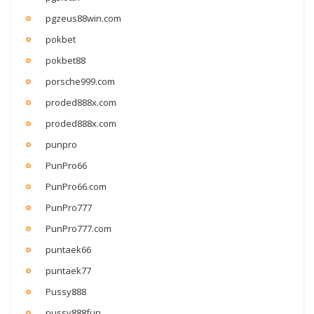
pgzeus88win.com
pokbet
pokbet88
porsche999.com
proded888x.com
proded888x.com
punpro
PunPro66
PunPro66.com
PunPro777
PunPro777.com
puntaek66
puntaek77
Pussy888
pussy888fun