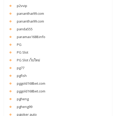
p2vvip
pananthai99.com
pananthai99.com
panda555
paramax1688.info
PG
PG Slot
PG Slot เว็บใหม่
pg77
pgfish
pggold168bet.com
pggold168bet.com
pgheng
pgheng99
pgjoker auto