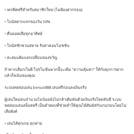
• เครดิตฟรีสำหรับสมาชิกใหม่ (ไม่ต้องฝากก่อน)
• โบนัสฝากแรกของวัน 50%
• คืนยอดเสียทุกอาทิตย์
• โบนัสชักชวนสหาย รับค่าคอมไม่ชชัน
• สะสมแต้มแลกเปลี่ยนของขวัญ
ถ้าหากเลือกเว็บดี โปรโมชั่นพวกนี้จะเพิ่ม “ความคุ้มค่า” ให้กับทุกการฝาก
แล้วก็พนันของคุณ
ระบบทดสอบเล่น bonus888 เล่นฟรีก่อนลงเงินจริง
ผู้เล่นใหม่คนจำนวนไม่น้อยยังไม่กล้าเดิมพันด้วยเงินจริงโดยทันที ระบบ
ทดสอบเล่นสล็อตฟรี เป็นคำตอบที่ช่วยทำให้คุณได้สัมผัสกับเกมก่อนโดยไม่
เสียตังค์
• เล่นได้ทุกเกม ทุกค่าย