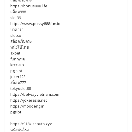
สล็อตเว็บตรง
https://bonus888.life
สล็อต888
slot99
https://www.pussy888fun.io
บาคาร่า
slotxo
สล็อตเว็บตรง
หนังโป๊ไทย
1xbet
funny18
kiss918
pg slot
joker123
สล็อต777
tokyoslot88
https://betwayvietnam.com
https://jokerasia.net
https://moodeng.in
pgslot
https://918kissauto.xyz
หนังชนโรง