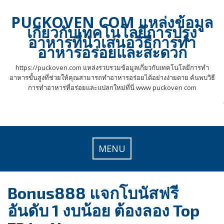
Skip
to
PUCKOVEN COM แหล่งข้อมูล
content
เกี่ยวกับเทคโนโลยีการปรุง
อาหารที่นำเสนอวิธีการทำ
อาหารอร่อยและสะดวก
https://puckoven.com แหล่งรวบรวมข้อมูลเกี่ยวกับเทคโนโลยีการทำ
อาหารขั้นสูงที่ช่วยให้คุณสามารถทำอาหารอร่อยได้อย่างง่ายดาย ค้นพบวิธี
การทำอาหารที่อร่อยและแปลกใหม่ที่นี่ www puckoven com
MENU
Bonus888 แจกโบนัสฟรี
อันดับ 1 งบน้อย ต้องลอง Top