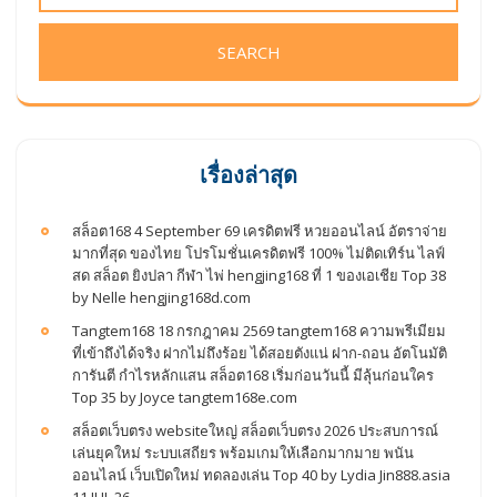
เรื่องล่าสุด
สล็อต168 4 September 69 เครดิตฟรี หวยออนไลน์ อัตราจ่าย
มากที่สุด ของไทย โปรโมชั่นเครดิตฟรี 100% ไม่ติดเทิร์น ไลฟ์
สด สล็อต ยิงปลา กีฬา ไพ่ hengjing168 ที่ 1 ของเอเชีย Top 38
by Nelle hengjing168d.com
Tangtem168 18 กรกฎาคม 2569 tangtem168 ความพรีเมียม
ที่เข้าถึงได้จริง ฝากไม่ถึงร้อย ได้สอยตังแน่ ฝาก-ถอน อัตโนมัติ
การันตี กำไรหลักแสน สล็อต168 เริ่มก่อนวันนี้ มีลุ้นก่อนใคร
Top 35 by Joyce tangtem168e.com
สล็อตเว็บตรง websiteใหญ่ สล็อตเว็บตรง 2026 ประสบการณ์
เล่นยุคใหม่ ระบบเสถียร พร้อมเกมให้เลือกมากมาย พนัน
ออนไลน์ เว็บเปิดใหม่ ทดลองเล่น Top 40 by Lydia Jin888.asia