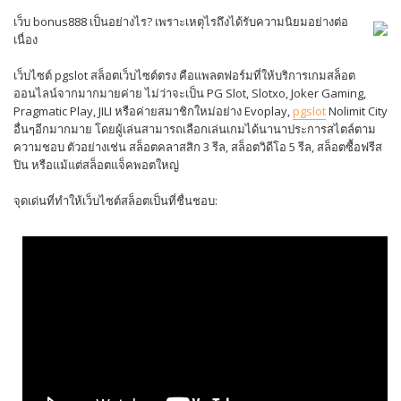
เว็บ bonus888 เป็นอย่างไร? เพราะเหตุไรถึงได้รับความนิยมอย่างต่อ
เนื่อง
เว็บไซต์ pgslot สล็อตเว็บไซต์ตรง คือแพลตฟอร์มที่ให้บริการเกมสล็อต
ออนไลน์จากมากมายค่าย ไม่ว่าจะเป็น PG Slot, Slotxo, Joker Gaming,
Pragmatic Play, JILI หรือค่ายสมาชิกใหม่อย่าง Evoplay,
pgslot
Nolimit City
อื่นๆอีกมากมาย โดยผู้เล่นสามารถเลือกเล่นเกมได้นานาประการสไตล์ตาม
ความชอบ ตัวอย่างเช่น สล็อตคลาสสิก 3 รีล, สล็อตวิดีโอ 5 รีล, สล็อตซื้อฟรีส
ปิน หรือแม้แต่สล็อตแจ็คพอตใหญ่
จุดเด่นที่ทำให้เว็บไซต์สล็อตเป็นที่ชื่นชอบ: