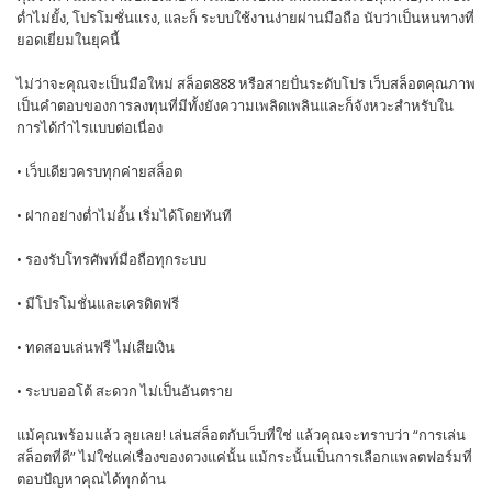
ต่ำไม่ยั้ง, โปรโมชั่นแรง, และก็ ระบบใช้งานง่ายผ่านมือถือ นับว่าเป็นหนทางที่
ยอดเยี่ยมในยุคนี้
ไม่ว่าจะคุณจะเป็นมือใหม่ สล็อต888 หรือสายปั่นระดับโปร เว็บสล็อตคุณภาพ
เป็นคำตอบของการลงทุนที่มีทั้งยังความเพลิดเพลินและก็จังหวะสำหรับใน
การได้กำไรแบบต่อเนื่อง
• เว็บเดียวครบทุกค่ายสล็อต
• ฝากอย่างต่ำไม่อั้น เริ่มได้โดยทันที
• รองรับโทรศัพท์มือถือทุกระบบ
• มีโปรโมชั่นและเครดิตฟรี
• ทดสอบเล่นฟรี ไม่เสียเงิน
• ระบบออโต้ สะดวก ไม่เป็นอันตราย
แม้คุณพร้อมแล้ว ลุยเลย! เล่นสล็อตกับเว็บที่ใช่ แล้วคุณจะทราบว่า “การเล่น
สล็อตที่ดี” ไม่ใช่แค่เรื่องของดวงแค่นั้น แม้กระนั้นเป็นการเลือกแพลตฟอร์มที่
ตอบปัญหาคุณได้ทุกด้าน