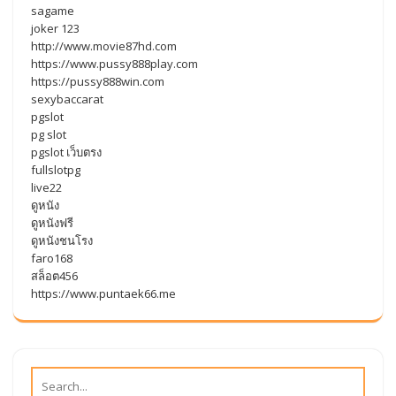
sagame
joker 123
http://www.movie87hd.com
https://www.pussy888play.com
https://pussy888win.com
sexybaccarat
pgslot
pg slot
pgslot เว็บตรง
fullslotpg
live22
ดูหนัง
ดูหนังฟรี
ดูหนังชนโรง
faro168
สล็อต456
https://www.puntaek66.me