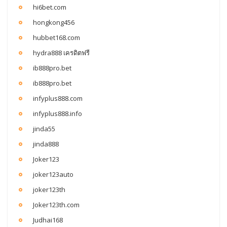
hi6bet.com
hongkong456
hubbet168.com
hydra888 เครดิตฟรี
ib888pro.bet
ib888pro.bet
infyplus888.com
infyplus888.info
jinda55
jinda888
Joker123
joker123auto
joker123th
Joker123th.com
Judhai168