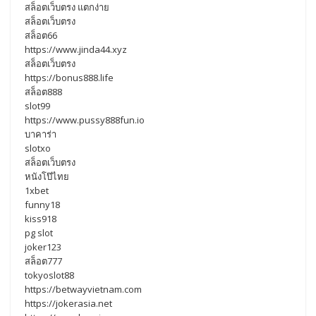
สล็อตเว็บตรง แตกง่าย
สล็อตเว็บตรง
สล็อต66
https://www.jinda44.xyz
สล็อตเว็บตรง
https://bonus888.life
สล็อต888
slot99
https://www.pussy888fun.io
บาคาร่า
slotxo
สล็อตเว็บตรง
หนังโป๊ไทย
1xbet
funny18
kiss918
pg slot
joker123
สล็อต777
tokyoslot88
https://betwayvietnam.com
https://jokerasia.net