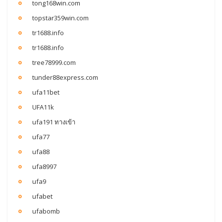
tong168win.com
topstar359win.com
tr1688.info
tr1688.info
tree78999.com
tunder88express.com
ufa11bet
UFA11k
ufa191 ทางเข้า
ufa77
ufa88
ufa8997
ufa9
ufabet
ufabomb