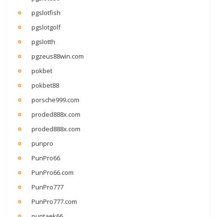
pgslotfish
pgslotgolf
pgslotth
pgzeus88win.com
pokbet
pokbet88
porsche999.com
proded888x.com
proded888x.com
punpro
PunPro66
PunPro66.com
PunPro777
PunPro777.com
puntaek66