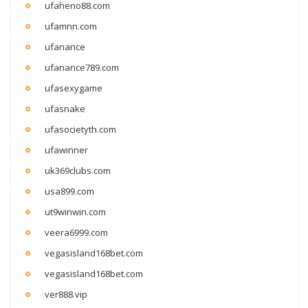
ufaheno88.com
ufamnn.com
ufanance
ufanance789.com
ufasexygame
ufasnake
ufasocietyth.com
ufawinner
uk369clubs.com
usa899.com
ut9winwin.com
veera6999.com
vegasisland168bet.com
vegasisland168bet.com
ver888.vip