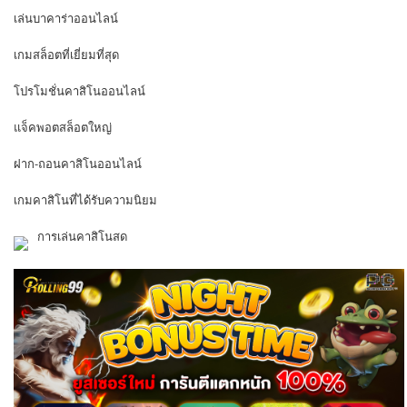
เล่นบาคาร่าออนไลน์
เกมสล็อตที่เยี่ยมที่สุด
โปรโมชั่นคาสิโนออนไลน์
แจ็คพอตสล็อตใหญ่
ฝาก-ถอนคาสิโนออนไลน์
เกมคาสิโนที่ได้รับความนิยม
การเล่นคาสิโนสด