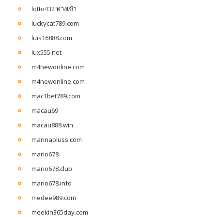
lotto432 ทางเข้า
luckycat789.com
luis16888.com
lux555.net
m4newonline.com
m4newonline.com
mac1bet789.com
macau69
macau888.win
marinapluss.com
mario678
mario678.club
mario678.info
medee989.com
meekin365day.com