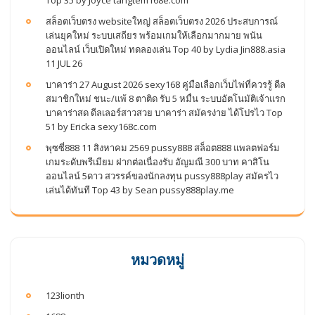
Top 35 by Joyce tangtem168e.com
สล็อตเว็บตรง websiteใหญ่ สล็อตเว็บตรง 2026 ประสบการณ์
เล่นยุคใหม่ ระบบเสถียร พร้อมเกมให้เลือกมากมาย พนัน
ออนไลน์ เว็บเปิดใหม่ ทดลองเล่น Top 40 by Lydia Jin888.asia
11 JUL 26
บาคาร่า 27 August 2026 sexy168 คู่มือเลือกเว็บไพ่ที่ควรรู้ ดีล
สมาชิกใหม่ ชนะ/แพ้ 8 ตาติด รับ 5 หมื่น ระบบอัตโนมัติเจ้าแรก
บาคาร่าสด ดีลเลอร์สาวสวย บาคาร่า สมัครง่าย ได้โปรไว Top
51 by Ericka sexy168c.com
พุซซี่888 11 สิงหาคม 2569 pussy888 สล็อต888 แพลตฟอร์ม
เกมระดับพรีเมียม ฝากต่อเนื่องรับ อัญมณี 300 บาท คาสิโน
ออนไลน์ 5ดาว สวรรค์ของนักลงทุน pussy888play สมัครไว
เล่นได้ทันที Top 43 by Sean pussy888play.me
หมวดหมู่
123lionth