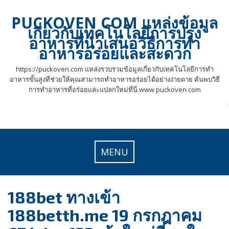
Skip
to
PUCKOVEN COM แหล่งข้อมูล
content
เกี่ยวกับเทคโนโลยีการปรุง
อาหารที่นำเสนอวิธีการทำ
อาหารอร่อยและสะดวก
https://puckoven.com แหล่งรวบรวมข้อมูลเกี่ยวกับเทคโนโลยีการทำ
อาหารขั้นสูงที่ช่วยให้คุณสามารถทำอาหารอร่อยได้อย่างง่ายดาย ค้นพบวิธี
การทำอาหารที่อร่อยและแปลกใหม่ที่นี่ www puckoven com
MENU
188bet ทางเข้า
188betth.me 19 กรกฎาคม