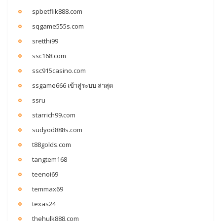
spbetflik888.com
sqgame555s.com
sretthi99
ssc168.com
ssc915casino.com
ssgame666 เข้าสู่ระบบ ล่าสุด
ssru
starrich99.com
sudyod888s.com
t88golds.com
tangtem168
teenoi69
temmax69
texas24
thehulk888.com