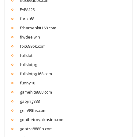
eu369clubs.com
FAFA123
faro168
fcharoenkit168.com
fiwdee.win
fox689ok.com
fullslot
fullslotpg
fullslotpg168.com
funny18
gamehit8888.com
gaojing888
gem99ths.com
goatbetroyalcasino.com
goatza888fin.com