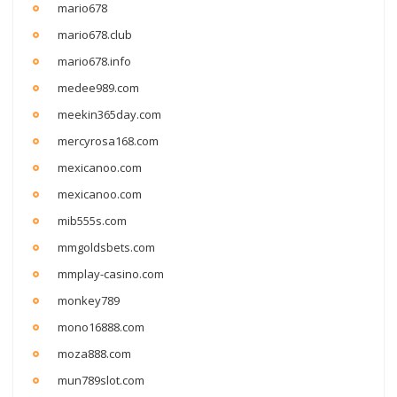
mario678
mario678.club
mario678.info
medee989.com
meekin365day.com
mercyrosa168.com
mexicanoo.com
mexicanoo.com
mib555s.com
mmgoldsbets.com
mmplay-casino.com
monkey789
mono16888.com
moza888.com
mun789slot.com