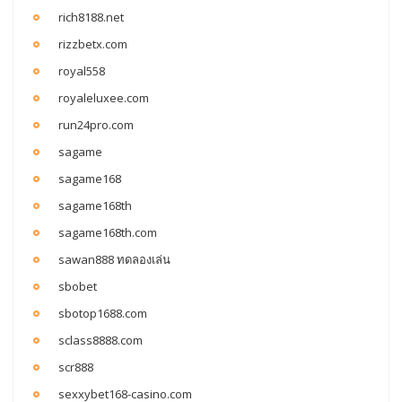
rich8188.net
rizzbetx.com
royal558
royaleluxee.com
run24pro.com
sagame
sagame168
sagame168th
sagame168th.com
sawan888 ทดลองเล่น
sbobet
sbotop1688.com
sclass8888.com
scr888
sexxybet168-casino.com