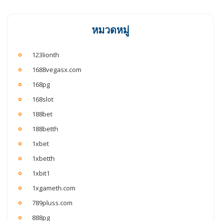
หมวดหมู่
123lionth
1688vegasx.com
168pg
168slot
188bet
188betth
1xbet
1xbetth
1xbit1
1xgameth.com
789pluss.com
888pg