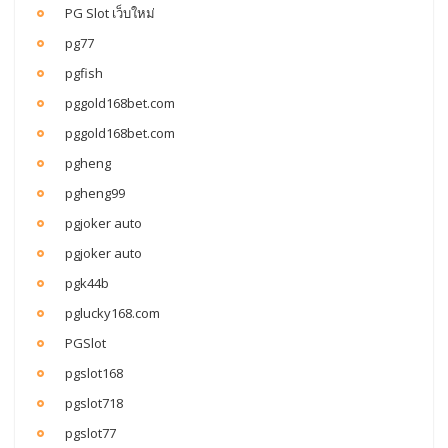
PG Slot เว็บใหม่
pg77
pgfish
pggold168bet.com
pggold168bet.com
pgheng
pgheng99
pgjoker auto
pgjoker auto
pgk44b
pglucky168.com
PGSlot
pgslot168
pgslot718
pgslot77