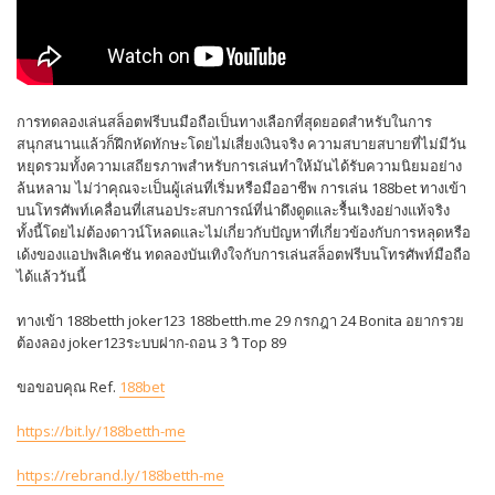
การทดลองเล่นสล็อตฟรีบนมือถือเป็นทางเลือกที่สุดยอดสำหรับในการ
สนุกสนานแล้วก็ฝึกหัดทักษะโดยไม่เสี่ยงเงินจริง ความสบายสบายที่ไม่มีวัน
หยุดรวมทั้งความเสถียรภาพสำหรับการเล่นทำให้มันได้รับความนิยมอย่าง
ล้นหลาม ไม่ว่าคุณจะเป็นผู้เล่นที่เริ่มหรือมืออาชีพ การเล่น 188bet ทางเข้า
บนโทรศัพท์เคลื่อนที่เสนอประสบการณ์ที่น่าดึงดูดและรื้นเริงอย่างแท้จริง
ทั้งนี้โดยไม่ต้องดาวน์โหลดและไม่เกี่ยวกับปัญหาที่เกี่ยวข้องกับการหลุดหรือ
เด้งของแอปพลิเคชัน ทดลองบันเทิงใจกับการเล่นสล็อตฟรีบนโทรศัพท์มือถือ
ได้แล้ววันนี้
ทางเข้า 188betth joker123 188betth.me 29 กรกฎา 24 Bonita อยากรวย
ต้องลอง joker123ระบบฝาก-ถอน 3 วิ Top 89
ขอขอบคุณ Ref.
188bet
https://bit.ly/188betth-me
https://rebrand.ly/188betth-me