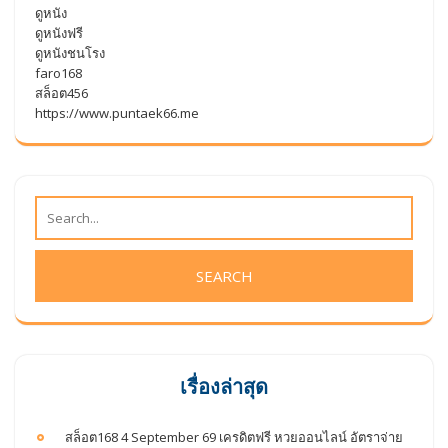
ดูหนัง
ดูหนังฟรี
ดูหนังชนโรง
faro168
สล็อต456
https://www.puntaek66.me
เรื่องล่าสุด
สล็อต168 4 September 69 เครดิตฟรี หวยออนไลน์ อัตราจ่าย