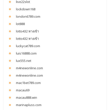
live22slot
lockdown168
london6789.com
lot888
lotto432 ทางเข้า
lotto432 ทางเข้า
luckycat789.com
luis16888.com
lux555.net
m4newonline.com
m4newonline.com
mac1bet789.com
macau69
macau888.win
marinapluss.com