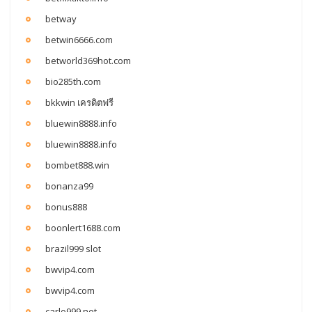
betway
betwin6666.com
betworld369hot.com
bio285th.com
bkkwin เครดิตฟรี
bluewin8888.info
bluewin8888.info
bombet888.win
bonanza99
bonus888
boonlert1688.com
brazil999 slot
bwvip4.com
bwvip4.com
carlo999.net