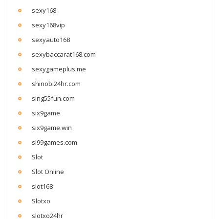
sexy168
sexy168vip
sexyauto168
sexybaccarat168.com
sexygameplus.me
shinobi24hr.com
sing55fun.com
six9game
six9game.win
sl99games.com
Slot
Slot Online
slot168
Slotxo
slotxo24hr