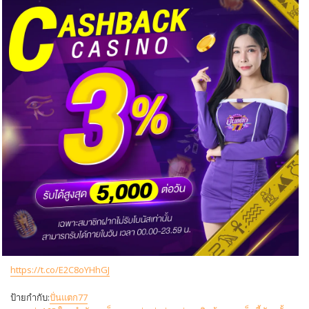
https://t.co/E2C8oYHhGJ
ป้ายกำกับ:
ปั่นแตก77