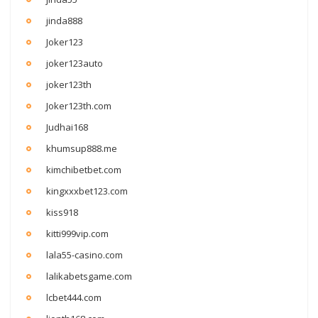
jinda888
Joker123
joker123auto
joker123th
Joker123th.com
Judhai168
khumsup888.me
kimchibetbet.com
kingxxxbet123.com
kiss918
kitti999vip.com
lala55-casino.com
lalikabetsgame.com
lcbet444.com