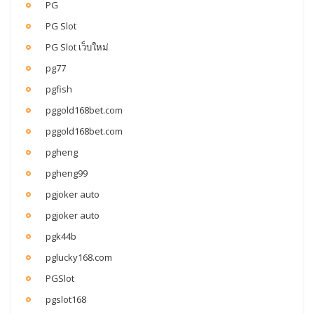
PG
PG Slot
PG Slot เว็บใหม่
pg77
pgfish
pggold168bet.com
pggold168bet.com
pgheng
pgheng99
pgjoker auto
pgjoker auto
pgk44b
pglucky168.com
PGSlot
pgslot168