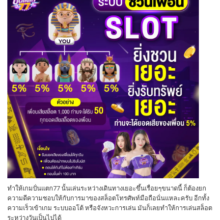
ทำให้เกมปั่นแตก77 นั้นเล่นระหว่างเดินทางเยอะขึ้นเรื่อยๆขนาดนี้ ก็ต้องยก
ความดีความชอบให้กับการมาของสล็อตโทรศัพท์มือถือนั่นแหละครับ อีกทั้ง
ความเร็วเข้าเกม ระบบออโต้ หรือจังหวะการเล่น มันก็เลยทำให้การเล่นสล็อต
ระหว่างวันเป็นไปได้