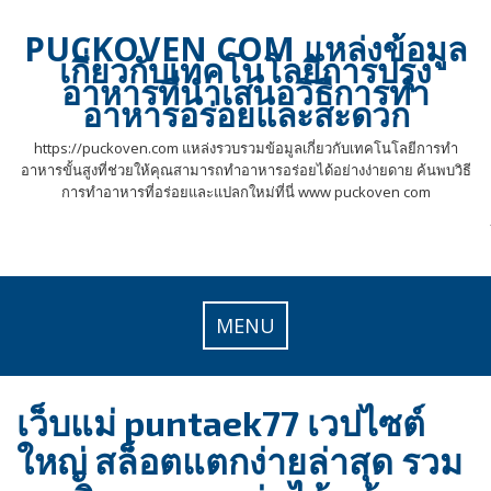
Skip
to
PUCKOVEN COM แหล่งข้อมูล
content
เกี่ยวกับเทคโนโลยีการปรุง
อาหารที่นำเสนอวิธีการทำ
อาหารอร่อยและสะดวก
https://puckoven.com แหล่งรวบรวมข้อมูลเกี่ยวกับเทคโนโลยีการทำ
อาหารขั้นสูงที่ช่วยให้คุณสามารถทำอาหารอร่อยได้อย่างง่ายดาย ค้นพบวิธี
การทำอาหารที่อร่อยและแปลกใหม่ที่นี่ www puckoven com
MENU
เว็บแม่ puntaek77 เวปไซต์
ใหญ่ สล็อตแตกง่ายล่าสุด รวม