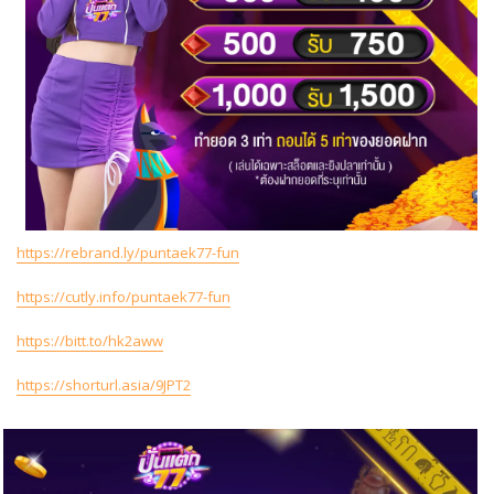
https://rebrand.ly/puntaek77-fun
https://cutly.info/puntaek77-fun
https://bitt.to/hk2aww
https://shorturl.asia/9JPT2