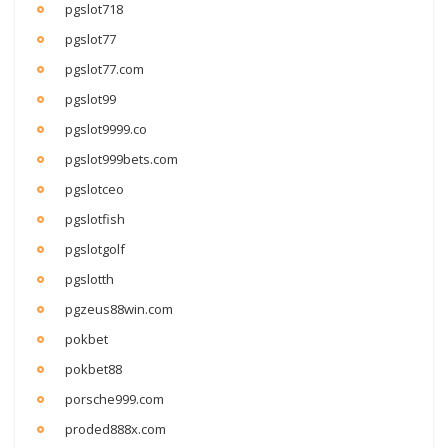
pgslot718
pgslot77
pgslot77.com
pgslot99
pgslot9999.co
pgslot999bets.com
pgslotceo
pgslotfish
pgslotgolf
pgslotth
pgzeus88win.com
pokbet
pokbet88
porsche999.com
proded888x.com