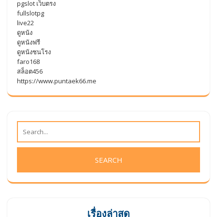
pgslot เว็บตรง
fullslotpg
live22
ดูหนัง
ดูหนังฟรี
ดูหนังชนโรง
faro168
สล็อต456
https://www.puntaek66.me
เรื่องล่าสุด