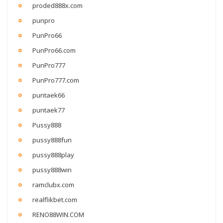
proded888x.com
punpro
PunPro66
PunPro66.com
PunPro777
PunPro777.com
puntaek66
puntaek77
Pussy888
pussy888fun
pussy888play
pussy888win
ramclubx.com
realflikbet.com
RENO88WIN.COM