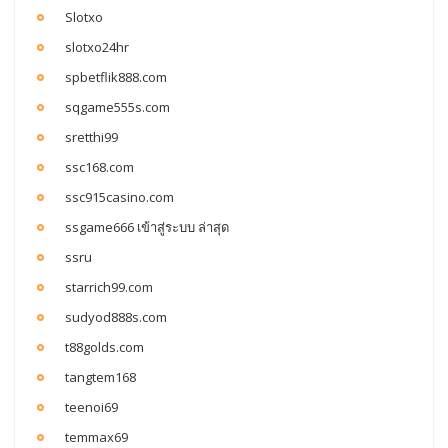
Slotxo
slotxo24hr
spbetflik888.com
sqgame555s.com
sretthi99
ssc168.com
ssc915casino.com
ssgame666 เข้าสู่ระบบ ล่าสุด
ssru
starrich99.com
sudyod888s.com
t88golds.com
tangtem168
teenoi69
temmax69