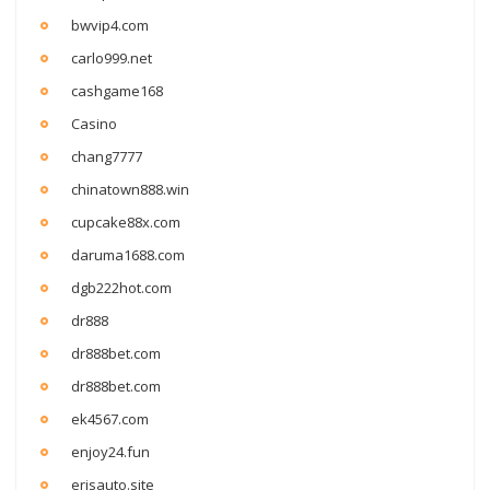
bwvip4.com
carlo999.net
cashgame168
Casino
chang7777
chinatown888.win
cupcake88x.com
daruma1688.com
dgb222hot.com
dr888
dr888bet.com
dr888bet.com
ek4567.com
enjoy24.fun
erisauto.site