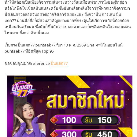
ทำให้สล็อตเป็นเพียงกิจกรรมสั้นๆระหว่างวันเหมือนพวกเรานั่งมองติ๊กต่อก
หรือไถฟีดโซเชียลนั่นแหละครับ ซึ่งมันเพลิดเพลินใจกว่าที่พวกเราจึงควรมา
นั่งเล่นยาวตลอดวันอย่างเอาจริงเอาจังเยอะแยะ ยิ่งกว่านั้น การเล่น ปั่น
แตก77 ผ่านมือถือก็มีส่วนสำคัญอย่างมากที่กระตุ้นให้เกิดการเกิดนี้ด้วยด้วย
เหมือนกันครับผม ซึ่งมันก็ขึ้นกับว่า เราสะดวกและก็เพลิดเพลินใจจะเล่นตอน
ไหนมากยิ่งกว่าด้วยนั่นเอง
เว็บตรง ปั่นแตก77 puntaek77.fun 13 พ.ค. 2569 Ona คาสิโนออนไลน์
puntaek77 ที่ฮิตที่สุด Top 95
ขอขอบคุณมากreference
ปั่นแตก77