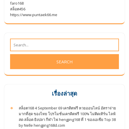
faro168
สล็อต456
https://www.puntaek66.me
เรื่องล่าสุด
สล็อต168 4 September 69 เครดิตฟรี หวยออนไลน์ อัตราจ่าย
มากที่สุด ของไทย โปรโมชั่นเครดิตฟรี 100% ไม่ติดเทิร์น ไลฟ์
สด สล็อต ยิงปลา กีฬา ไพ่ hengjing168 ที่ 1 ของเอเชีย Top 38
by Nelle hengjing168d.com