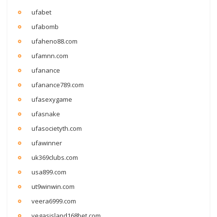
ufabet
ufabomb
ufaheno88.com
ufamnn.com
ufanance
ufanance789.com
ufasexygame
ufasnake
ufasocietyth.com
ufawinner
uk369clubs.com
usa899.com
ut9winwin.com
veera6999.com
vegasisland168bet.com