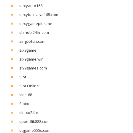
sexyauto168
sexybaccarat168.com
sexygameplus.me
shinobi24hr.com
sing55fun.com
six9game
six9game.win
sl99games.com
Slot
Slot Online
slot168
Slotxo
slotxo24hr
spbetflik888.com
sqgame555s.com