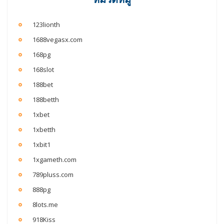
123lionth
1688vegasx.com
168pg
168slot
188bet
188betth
1xbet
1xbetth
1xbit1
1xgameth.com
789pluss.com
888pg
8lots.me
918Kiss