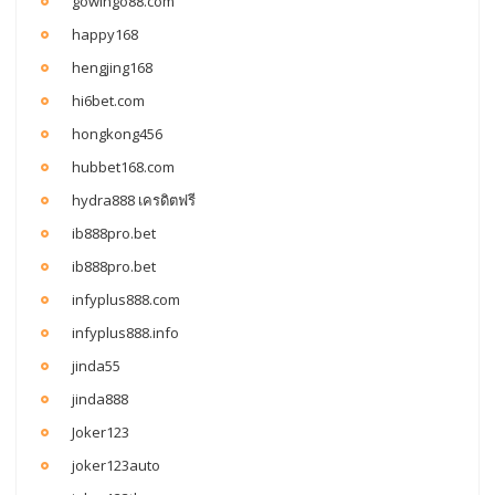
gowingo88.com
happy168
hengjing168
hi6bet.com
hongkong456
hubbet168.com
hydra888 เครดิตฟรี
ib888pro.bet
ib888pro.bet
infyplus888.com
infyplus888.info
jinda55
jinda888
Joker123
joker123auto