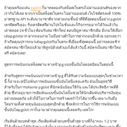
ถ้าคุณพร้อมเล่น
pgslot
ก็มาทดลองกับสล็อตเว็บตรงไม่ผ่านเอเย่นต์ของพวก
เรากันได้เลย พวกเราเป็นสล็อตเว็บตรง ไม่ผ่านเอเย่นต์ เว็บไซต์ตรงแท้ 100%
มาตรฐาน API ระดับนานาชาติจากค่ายเกมชั้นนำที่ดีที่สุดตอนนี้อย่าง pgslot
เครดิตฟรีเยอะ รับเครดิตฟรีผ่านโปรโมชั่นและก็กิจกรรมมากได้วันแล้ววัน
เล่าตลอด 24 ชั่วโมง ต้อนรับสมาชิกใหม่ ตอบปัญหาสมาชิกเดิม มีเกมให้เลือก
เล่นpgslotมาก ฝากถอนง่าย ไม่มีอย่างต่ำในการฝากถอนอีกด้วย บอกเลยว่า
ถ้าเกิดคุณปรารถนาเล่นpgslotกับเว็บตรง ที่เยี่ยมที่สุดตอนนี้ อย่ารอคอยช้า!
สมัครสมาชิกใหม่แล้วมาพิสูจน์ด้วยตัวเองได้แล้ววันนี้ สมัครเป็นสมาชิกใหม่
ฟรี สมัครเลย!
สูตรการพนันเกมสล็อตผ่าน ทางเข้าpg แบบขั้นบันไดยอดนิยมในตอนนี้
สำหรับสูตรการพนันบนปากทางเข้าpg ที่ได้รับความนิยมแบบสุดๆในช่วงเวลา
นี้ ก็อาจจะหนีไม่พ้นการพนันแบบขั้นบันไดนี่แหละครับ มันเป็นยุทธวิธี
สำหรับในการเล่นเกม pgslot ที่นักพนันนิยมใช้กัน และได้ประสิทธิภาพที่ดี
ด้วย ซึ่งกลอุบายการเดิมพันแบบขั้นบันไดนั้นช่วยให้นักเดิมพันบริหารเงินทุน
อย่างปลอดภัย แล้วก็มีโอกาสในการสร้างผลกำไรได้มากขึ้น เหมาะกับมือ
ใหม่รวมทั้งสายทุนน้อยแบบสุดๆอีกด้วย ซึ่งหลักการในการใช้การพนันแบบ
ขั้นบันไดpgslot เราก็เอามาฝากคุณตอนนี้เลยครับ เลทโก!
เริ่มต้นด้วยเบทต่ำสุด: เริ่มเดิมพันด้วยเบทขั้นต่ำสุด บางทีก็อาจจะ 1-2 บาท
ก็ได้ เพื่อคุณได้จับจังหวะแล้วก็มองว่าเกมกำลังเข้าสู่ไลน์พนันที่ชนะเยอะขึ้น