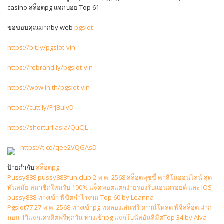
casino สล็อตpg แจกบ่อย Top 61
ขอขอบคุณมากby web
pgslot
https://bit.ly/pgslot-vin
https://rebrand.ly/pgslot-vin
https://wow.in.th/pgslot-vin
https://cutt.ly/FrjBuIvD
https://shorturl.asia/QuCJL
https://t.co/qee2VQGAsD
ป้ายกำกับ:
สล็อตpg
แนะแนว
Pussy888 pussy888fun.club 2 พ.ค. 2568 สล็อตพุซซี่ คาสิโนออนไลน์ สุด
ทันสมัย สมาชิกใหม่รับ 100% แจ็คพอตแตกง่ายรองรับแอนดรอยด์ และ IOS
เรื่อง
pussy888 ทางเข้า พิชิตกำไรงาม Top 60 by Leanna
Pgslot77 27 พ.ค. 2568 ทางเข้าpg ทดลองเล่นฟรี ดาวน์โหลด พีจีสล็อต ฝาก-
ถอน 1วิแจกเครดิตฟรีทุกวัน ทางเข้าpg แจกโบนัสอันลิมิตTop 34 by Alva