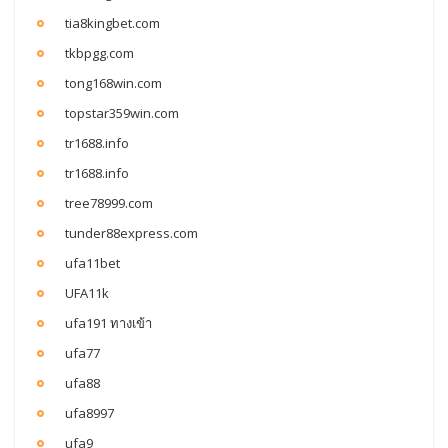
tia8kingbet.com
tkbpgg.com
tong168win.com
topstar359win.com
tr1688.info
tr1688.info
tree78999.com
tunder88express.com
ufa11bet
UFA11k
ufa191 ทางเข้า
ufa77
ufa88
ufa8997
ufa9