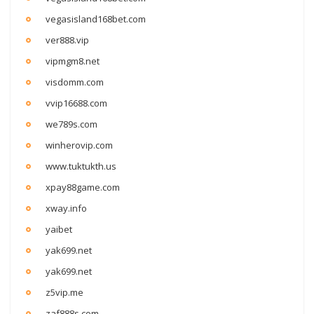
vegasisland168bet.com
ver888.vip
vipmgm8.net
visdomm.com
vvip16688.com
we789s.com
winherovip.com
www.tuktukth.us
xpay88game.com
xway.info
yaibet
yak699.net
yak699.net
z5vip.me
zaf888s.com