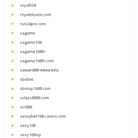
royal558
royaleluxee.com
run24pro.com
sagame
sagame168
sagame168th
sagame168th.com
sawan888 ทดลองเล่น
sbobet
sbotop1688.com
sclass8888.com
scr888
sexxybet168-casino.com
sexy168
sexy168vip