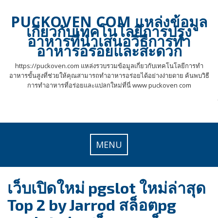
Skip
to
PUCKOVEN COM แหล่งข้อมูล
content
เกี่ยวกับเทคโนโลยีการปรุง
อาหารที่นำเสนอวิธีการทำ
อาหารอร่อยและสะดวก
https://puckoven.com แหล่งรวบรวมข้อมูลเกี่ยวกับเทคโนโลยีการทำ
อาหารขั้นสูงที่ช่วยให้คุณสามารถทำอาหารอร่อยได้อย่างง่ายดาย ค้นพบวิธี
การทำอาหารที่อร่อยและแปลกใหม่ที่นี่ www puckoven com
MENU
เว็บเปิดใหม่ pgslot ใหม่ล่าสุด
Top 2 by Jarrod สล็อตpg