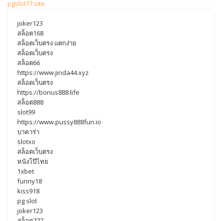
pgslot77.site
joker123
สล็อต168
สล็อตเว็บตรง แตกง่าย
สล็อตเว็บตรง
สล็อต66
https://www.jinda44.xyz
สล็อตเว็บตรง
https://bonus888.life
สล็อต888
slot99
https://www.pussy888fun.io
บาคาร่า
slotxo
สล็อตเว็บตรง
หนังโป๊ไทย
1xbet
funny18
kiss918
pg slot
joker123
สล็อต777