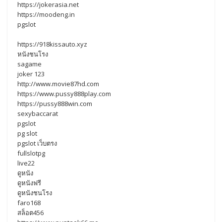
https://jokerasia.net
https://moodeng.in
pgslot
https://918kissauto.xyz
หนังชนโรง
sagame
joker 123
http://www.movie87hd.com
https://www.pussy888play.com
https://pussy888win.com
sexybaccarat
pgslot
pg slot
pgslot เว็บตรง
fullslotpg
live22
ดูหนัง
ดูหนังฟรี
ดูหนังชนโรง
faro168
สล็อต456