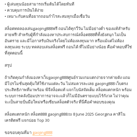
• ผู้เล่นทุนน้อยสามารถเริ่มต้นได้โดยทันที
• ควบคุมการเงินได้ง่าย
• เหมาะกับคนที่อยากถอนกำไรสะสมทุกเมื่อเชื่อวัน
สล็อตทดลองเล่นgaojing888ฟรี ถอนได้ทุกวี่วัน ไม่มีอย่างต่ำ ของแท้สำหรับ
สายฟรี! สำหรับผู้ที่กำลังมองหาประสบการณ์สล็อต888ที่ทั้งยังสนุก ไม่เป็น
อันตราย และมีโอกาสรับเงินจริงโดยไม่ต้องลงทุนมาก หรือแม้แต่ไม่ต้อง
ลงทุนเลย ระบบ ทดสอบเล่นสล็อตฟรี ถอนได้ ที่ไม่มีอย่างน้อย คือคำตอบที่ใช่
ที่สุดตอนนี้
สรุป
ถ้าเกิดคุณกำลังมองหาเว็บgaojing888ศูนย์รวมเกมแตกง่ายจากค่ายดัง แถม
มีโปรโมชั่นสุดคุ้มให้ใช้งานแต่ละวัน ไม่สมควรละเลย gaojing888 เว็บตรง
ประสิทธิภาพที่มาพร้อม พีจีสล็อตแท้ แจกโบนัสจัดเต็ม สล็อตแตกหนัก พร้อม
ระบบการคลังป้อมปราการอาจจะแล้วก็ไม่มีอันตรายแบบไร้กังวล ไม่ว่าคุณ
จะเป็นสายปั่นมือใหม่หรือเซียนสล็อตตัวจริง ที่นี่คือคำตอบของคุณ
สล็อตแตกหนัก สล็อต888 gaojing888.to 8 June 2025 Georgina คาสิโน
เครดิตฟรี แจกบ่อย Top 30
ขอขอบคุณที่มา
gaojing888