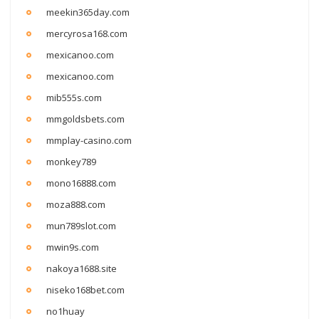
meekin365day.com
mercyrosa168.com
mexicanoo.com
mexicanoo.com
mib555s.com
mmgoldsbets.com
mmplay-casino.com
monkey789
mono16888.com
moza888.com
mun789slot.com
mwin9s.com
nakoya1688.site
niseko168bet.com
no1huay