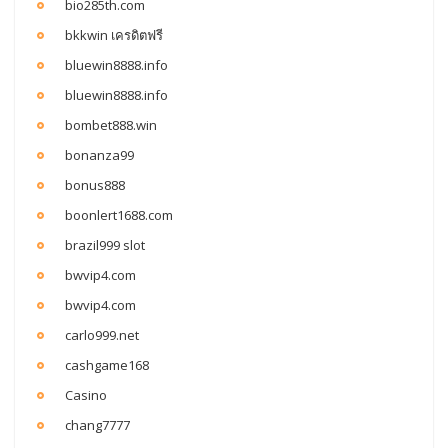
bio285th.com
bkkwin เครดิตฟรี
bluewin8888.info
bluewin8888.info
bombet888.win
bonanza99
bonus888
boonlert1688.com
brazil999 slot
bwvip4.com
bwvip4.com
carlo999.net
cashgame168
Casino
chang7777