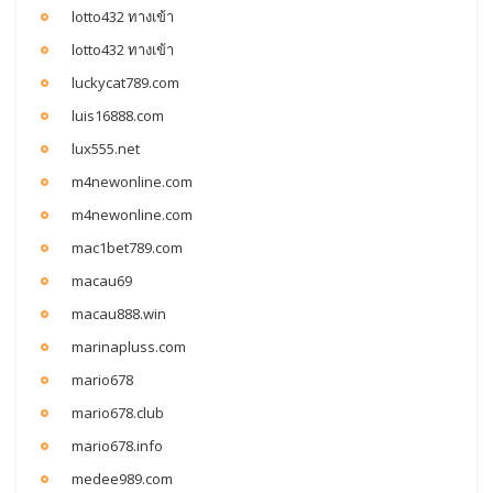
lotto432 ทางเข้า
lotto432 ทางเข้า
luckycat789.com
luis16888.com
lux555.net
m4newonline.com
m4newonline.com
mac1bet789.com
macau69
macau888.win
marinapluss.com
mario678
mario678.club
mario678.info
medee989.com