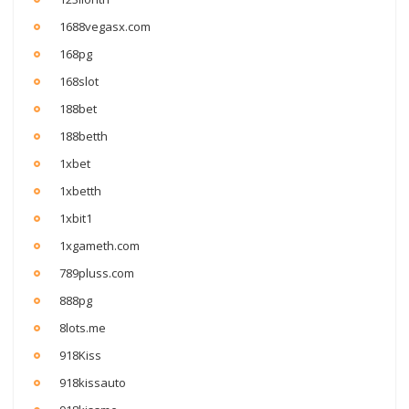
1688vegasx.com
168pg
168slot
188bet
188betth
1xbet
1xbetth
1xbit1
1xgameth.com
789pluss.com
888pg
8lots.me
918Kiss
918kissauto