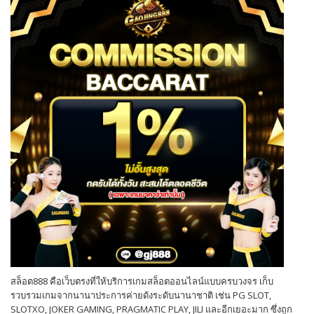
สล็อต888 คือเว็บตรงที่ให้บริการเกมสล็อตออนไลน์แบบครบวงจร เก็บ
รวบรวมเกมจากนานาประการค่ายดังระดับนานาชาติ เช่น PG SLOT,
SLOTXO, JOKER GAMING, PRAGMATIC PLAY, JILI และอีกเยอะมาก ซึ่งถูก