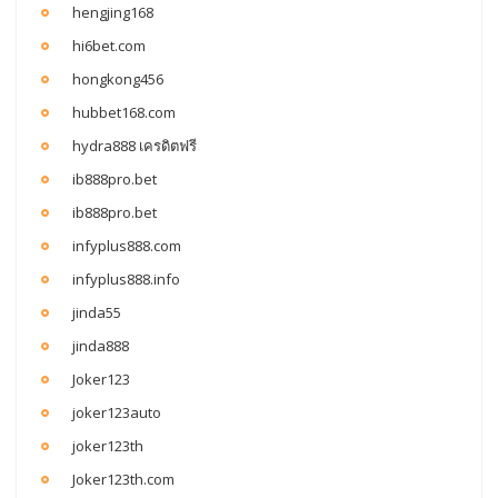
hengjing168
hi6bet.com
hongkong456
hubbet168.com
hydra888 เครดิตฟรี
ib888pro.bet
ib888pro.bet
infyplus888.com
infyplus888.info
jinda55
jinda888
Joker123
joker123auto
joker123th
Joker123th.com