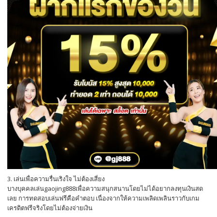
3. เล่นเพื่อความรื่นเริงใจ ไม่ต้องเสี่ยง
บางบุคคลเล่นgaojing888เพื่อความสนุกสนานโดยไม่ได้อยากลงทุนเงินสด
เลย การทดสอบเล่นฟรีคือคำตอบ เนื่องจากให้ความเพลิดเพลินราวกับเกม
เครดิตฟรีจริงโดยไม่ต้องจ่ายเงิน