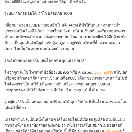
สล็อต888ร่วมสนุกสนานแบบง่ายๆได้ทุกเมื่อเชื่อวัน
ระบบฝากถอนออโต้ เร็วไว ปลอดภัย 100%
สล็อตมาพร้อมระบบ ฝากถอนอัตโนมัติ (Auto) ที่ทำให้ทุกแนวทางการทำ
ธุรกรรมเป็นเรื่องที่ไม่ยาก รวดเร็วทันใจภายใน 10 วินาที รองรับทุกธนาคาร
ชั้นแนวหน้าของไทย และยังสามารถเติมเงินผ่าน True Wallet ได้อีกด้วย ซึ่ง
นับว่าเป็นจุดเด่นสำคัญสำหรับผู้เล่นgaojing888ยุคใหม่ที่ย้ำความสะดวก
สบาย ไม่เป็นอันตราย และไม่จะต้องรอนาน
รองรับทุกแพลตฟอร์ม เล่นได้ทุกหนทุกแห่ง ทุกเวลา
ไม่ว่าคุณจะใช้ โทรศัพท์มือถือระบบ iOS หรือ Android,
gaojing888
แท็บเล็ต
หรือคอมพิวเตอร์ ก็สามารถเข้าเล่นสล็อต888 ได้ทุกช่องทางผ่านหน้าเว็บไซต์
ไม่ต้องดาวน์โหลดให้เปลืองความจำเครื่อง การออกแบบระบบแบบ
Responsive ทำให้ใช้งานง่าย ลื่นไหล ไม่กระตุกแม้เน็ตไม่แรง
gaojing888 สล็อตทดสอบเล่นฟรี ถอนได้ ทุกๆวัน! ไม่มีขั้นต่ำ แหล่งรวมสล็อต
เล่นฟรีที่เดียว
เครดิตฟรี แปลงเป็นหนึ่งในเกมคาสิโนออนไลน์ที่มีผู้เล่นสูงที่สุด ด้วยต้นแบบ
การเล่นที่ง่าย กราฟิกสวยสดงดงาม รวมทั้งมีรางวัลโบนัสมากไม่น้อยเลยที
เดียว แต่สิ่งที่ทำให้สล็อตน่าสนใจเพิ่มขึ้นก็คือ ระบบทดสอบเล่น
สล็อต888
ฟรี