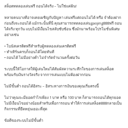
สล็อตทดลองเล่นฟรี ถอนได้จริง – ไม่ใช่แค่ฝัน!
หลายคนบางทีอาจเคยเผชิญกับปัญหา เล่นฟรีแต่ถอนไม่ได้ หรือ จำต้องฝาก
ก่อนถึงจะถอนได้ แม้กระนั้นที่นี่ คุณสามารถทดลองเล่นgaojing888ฟรี ถอน
ได้จริง ทุกวัน แบบไม่มีเงื่อนไขสลับซับซ้อน ซึ่งมักมาพร้อมโปรโมชั่นพิเศษ
อย่างเช่น
• โบนัสเครดิตฟรีสำหรับผู้ทดลองเล่นเครดิตฟรี
• ทำเทิร์นครบก็ถอนได้โดยทันที
• ถอนได้ ไม่มีอย่างต่ำ ไม่จำกัดจำนวนครั้งต่อวัน
ระบบนี้ให้โอกาสให้ผู้เล่นใหม่ได้สัมผัสความระทึกใจของการเล่นสล็อต
พร้อมรับเงินรางวัลจริง จากการเล่นแบบไม่ต้องฝากก่อน
ไม่มีขั้นต่ำ ถอนได้อิสระ – อิสระทางการเงินของคุณเริ่มตรงนี้
ไม่ว่าคุณจะมียอดกำไรเพียง 1 บาท หรือ 100 บาท ก็สามารถถอนได้ทุกยอด
ไม่มีเงื่อนไขอย่างน้อยสำหรับเพื่อการถอน ทำให้การเล่นสล็อต888กลายเป็น
กิจกรรมที่ยืดหยุ่นเยอะที่สุด
ข้อดีของระบบไม่มีขั้นต่ำ