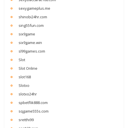
sexygameplus.me
shinobi24hr.com
sing55fun.com
six9game
six9game.win
sl99games.com
Slot
Slot Online
slot168
Slotxo
slotxo24hr
spbetflik888.com
sqgame555s.com
sretthi99