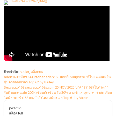
https://t.co/siwQPJluMg
ป้ายกำกับ:
PGSlot
,
สล็อต66
แนะแนว
aden168 สมัคร 14 October aden168 แตกถี่แทบทุกตาคาสิโนสดเล่นเพลิน
คุ้มค่าตลอดเวลา Top 62 by Bailey
เรื่อง
Sexyauto168 sexyauto168s.com 25 NOV 2025 บาคาร่า168 เว็บตรง กา
รันตี ยอดคนเล่น 200K เซียนตัดเซียน รับ 30% ทางเข้า ล่าสุดบาคาร่าสด เรียล
ไทม์ บาคาร่า168 เกมกำลังไหล สมัครเลย Top 61 by Vickie
joker123
สล็อต168