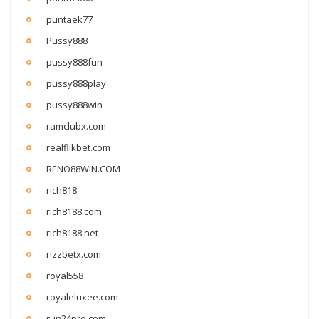
puntaek77
Pussy888
pussy888fun
pussy888play
pussy888win
ramclubx.com
realflikbet.com
RENO88WIN.COM
rich818
rich8188.com
rich8188.net
rizzbetx.com
royal558
royaleluxee.com
run24pro.com