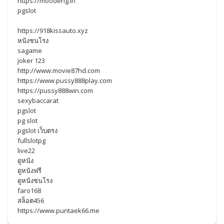
https://moodeng.in
pgslot
https://918kissauto.xyz
หนังชนโรง
sagame
joker 123
http://www.movie87hd.com
https://www.pussy888play.com
https://pussy888win.com
sexybaccarat
pgslot
pg slot
pgslot เว็บตรง
fullslotpg
live22
ดูหนัง
ดูหนังฟรี
ดูหนังชนโรง
faro168
สล็อต456
https://www.puntaek66.me