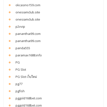
okcasino159.com
onesiamclub.site
onesiamclub.site
p2vvip
pananthai99.com
pananthai99.com
panda555
paramax1688.info
PG
PG Slot
PG Slot เว็บใหม่
pg77
pgfish
pggold168bet.com
pggold168bet.com