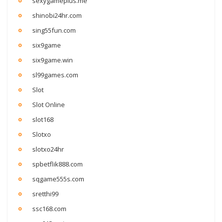
sexygameplus.me
shinobi24hr.com
sing55fun.com
six9game
six9game.win
sl99games.com
Slot
Slot Online
slot168
Slotxo
slotxo24hr
spbetflik888.com
sqgame555s.com
sretthi99
ssc168.com