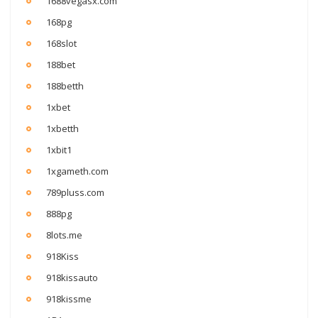
1688vegasx.com
168pg
168slot
188bet
188betth
1xbet
1xbetth
1xbit1
1xgameth.com
789pluss.com
888pg
8lots.me
918Kiss
918kissauto
918kissme