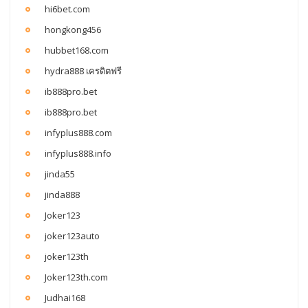
hi6bet.com
hongkong456
hubbet168.com
hydra888 เครดิตฟรี
ib888pro.bet
ib888pro.bet
infyplus888.com
infyplus888.info
jinda55
jinda888
Joker123
joker123auto
joker123th
Joker123th.com
Judhai168