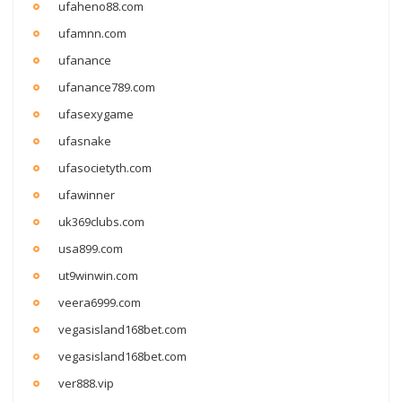
ufaheno88.com
ufamnn.com
ufanance
ufanance789.com
ufasexygame
ufasnake
ufasocietyth.com
ufawinner
uk369clubs.com
usa899.com
ut9winwin.com
veera6999.com
vegasisland168bet.com
vegasisland168bet.com
ver888.vip