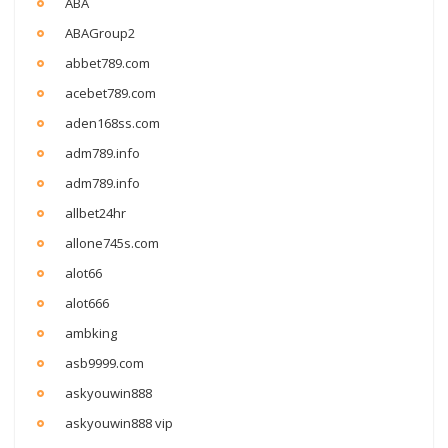
ABA
ABAGroup2
abbet789.com
acebet789.com
aden168ss.com
adm789.info
adm789.info
allbet24hr
allone745s.com
alot66
alot666
ambking
asb9999.com
askyouwin888
askyouwin888 vip