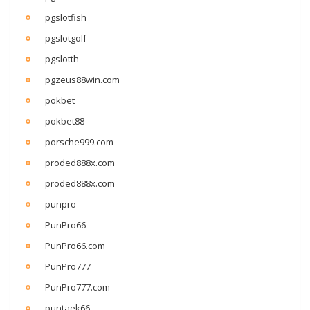
pgslotfish
pgslotgolf
pgslotth
pgzeus88win.com
pokbet
pokbet88
porsche999.com
proded888x.com
proded888x.com
punpro
PunPro66
PunPro66.com
PunPro777
PunPro777.com
puntaek66