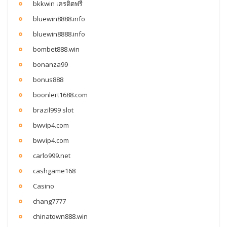
bkkwin เครดิตฟรี
bluewin8888.info
bluewin8888.info
bombet888.win
bonanza99
bonus888
boonlert1688.com
brazil999 slot
bwvip4.com
bwvip4.com
carlo999.net
cashgame168
Casino
chang7777
chinatown888.win