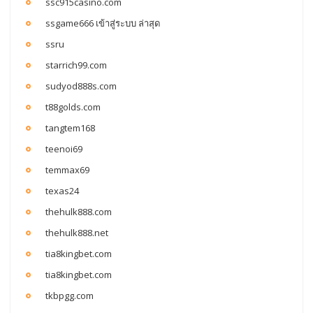
ssc915casino.com
ssgame666 เข้าสู่ระบบ ล่าสุด
ssru
starrich99.com
sudyod888s.com
t88golds.com
tangtem168
teenoi69
temmax69
texas24
thehulk888.com
thehulk888.net
tia8kingbet.com
tia8kingbet.com
tkbpgg.com