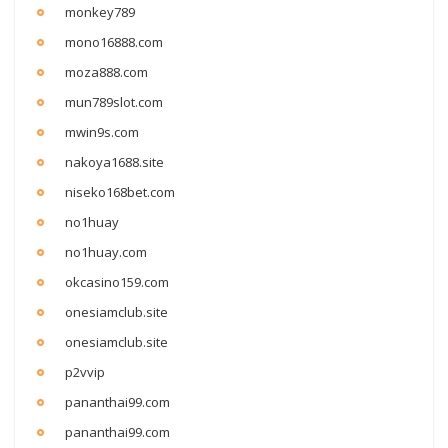
monkey789
mono16888.com
moza888.com
mun789slot.com
mwin9s.com
nakoya1688.site
niseko168bet.com
no1huay
no1huay.com
okcasino159.com
onesiamclub.site
onesiamclub.site
p2vvip
pananthai99.com
pananthai99.com