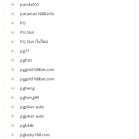
panda555
paramax1688.info
PG
PG Slot
PG Slot เว็บใหม่
pg77
pgfish
pggold168bet.com
pggold168bet.com
pgheng
pgheng99
pgjoker auto
pgjoker auto
pgk44b
pglucky168.com