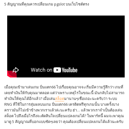
5 สัญญาณที่คุณควรเปลี่ยนเกม pgslot บนเว็บไซต์ตรง
เมื่อคุณเข้ามาเล่นเกม ปั่นแตก66 ไปเรื่อยคุณอาจจะเริ่มมีความรู้สึกว่า เกมที่
เคยทำเงินให้กับคุณมาตลอด แต่ว่าเพราะเหตุไรในขณะนี้ มันกลับไม่สามารถ
ทำเงินให้คุณได้อีกแล้ว? เมื่อเล่น
สล็อต
มานานๆเชื่อเถอะนะครับว่า ระบบ
RNG ที่ใช้ในการสุ่มผลบนเกม ปั่นแตก66 เครดิตฟรีทุกเกมนั้น บางครั้งบาง
คราวมันก็ไม่เข้าข้างพวกเราแล้วล่ะนะครับ ฮ่า… แล้วพวกเราจำเป็นต้องเล่น
สล็อต ไปถึงเมื่อไรถึงจะตัดสินใจเปลี่ยนแปลงเกมได้? ในพาร์ทนี้ ผมจะพาคุณ
มาดู 5 สัญญาณที่บอกแบบชัดๆเลยว่า คุณต้องเปลี่ยนแปลงเกมได้แล้วนะครับ