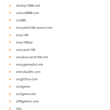
sbotop1688.com
sclass8888.com
scr888
sexxybet168-casino.com
sexy168
sexy168vip
sexyauto168
sexybaccarat168.com
sexygameplus.me
shinobi24hr.com
sing55fun.com
six9game
six9game.win
sl99games.com
Slot