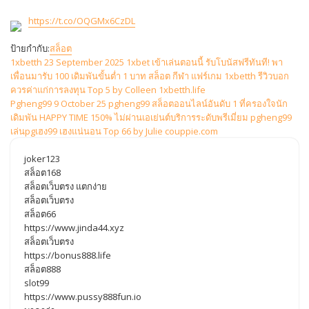
https://t.co/OQGMx6CzDL
ป้ายกำกับ:
สล็อต
แนะแนว
1xbetth 23 September 2025 1xbet เข้าเล่นตอนนี้ รับโบนัสฟรีทันที! พา
เพื่อนมารับ 100 เดิมพันขั้นต่ำ 1 บาท สล็อต กีฬา แฟร์เกม 1xbetth รีวิวบอก
เรื่อง
ควรค่าแก่การลงทุน Top 5 by Colleen 1xbetth.life
Pgheng99 9 October 25 pgheng99 สล็อตออนไลน์อันดับ 1 ที่ครองใจนัก
เดิมพัน HAPPY TIME 150% ไม่ผ่านเอเย่นต์บริการระดับพรีเมี่ยม pgheng99
เล่นpgเฮง99 เฮงแน่นอน Top 66 by Julie couppie.com
joker123
สล็อต168
สล็อตเว็บตรง แตกง่าย
สล็อตเว็บตรง
สล็อต66
https://www.jinda44.xyz
สล็อตเว็บตรง
https://bonus888.life
สล็อต888
slot99
https://www.pussy888fun.io