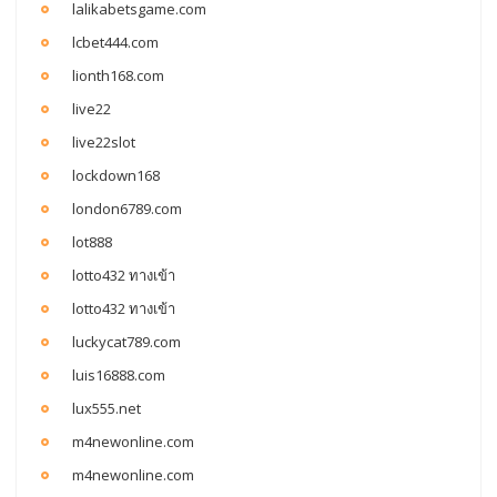
lalikabetsgame.com
lcbet444.com
lionth168.com
live22
live22slot
lockdown168
london6789.com
lot888
lotto432 ทางเข้า
lotto432 ทางเข้า
luckycat789.com
luis16888.com
lux555.net
m4newonline.com
m4newonline.com