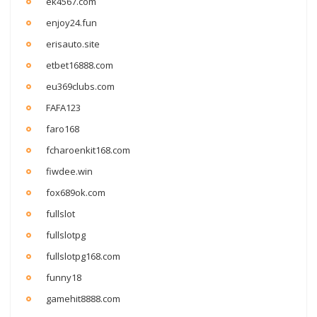
ek4567.com
enjoy24.fun
erisauto.site
etbet16888.com
eu369clubs.com
FAFA123
faro168
fcharoenkit168.com
fiwdee.win
fox689ok.com
fullslot
fullslotpg
fullslotpg168.com
funny18
gamehit8888.com