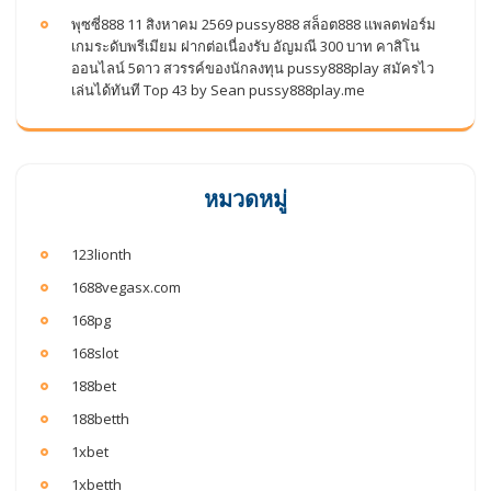
พุซซี่888 11 สิงหาคม 2569 pussy888 สล็อต888 แพลตฟอร์ม
เกมระดับพรีเมียม ฝากต่อเนื่องรับ อัญมณี 300 บาท คาสิโน
ออนไลน์ 5ดาว สวรรค์ของนักลงทุน pussy888play สมัครไว
เล่นได้ทันที Top 43 by Sean pussy888play.me
หมวดหมู่
123lionth
1688vegasx.com
168pg
168slot
188bet
188betth
1xbet
1xbetth