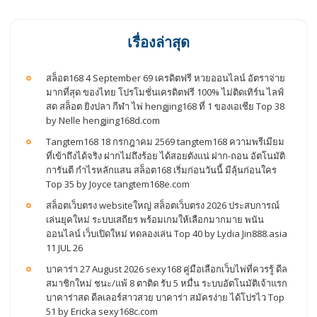
เรื่องล่าสุด
สล็อต168 4 September 69 เครดิตฟรี หวยออนไลน์ อัตราจ่าย
มากที่สุด ของไทย โปรโมชั่นเครดิตฟรี 100% ไม่ติดเทิร์น ไลฟ์
สด สล็อต ยิงปลา กีฬา ไพ่ hengjing168 ที่ 1 ของเอเชีย Top 38
by Nelle hengjing168d.com
Tangtem168 18 กรกฎาคม 2569 tangtem168 ความพรีเมียม
ที่เข้าถึงได้จริง ฝากไม่ถึงร้อย ได้สอยตังแน่ ฝาก-ถอน อัตโนมัติ
การันตี กำไรหลักแสน สล็อต168 เริ่มก่อนวันนี้ มีลุ้นก่อนใคร
Top 35 by Joyce tangtem168e.com
สล็อตเว็บตรง websiteใหญ่ สล็อตเว็บตรง 2026 ประสบการณ์
เล่นยุคใหม่ ระบบเสถียร พร้อมเกมให้เลือกมากมาย พนัน
ออนไลน์ เว็บเปิดใหม่ ทดลองเล่น Top 40 by Lydia Jin888.asia
11 JUL 26
บาคาร่า 27 August 2026 sexy168 คู่มือเลือกเว็บไพ่ที่ควรรู้ ดีล
สมาชิกใหม่ ชนะ/แพ้ 8 ตาติด รับ 5 หมื่น ระบบอัตโนมัติเจ้าแรก
บาคาร่าสด ดีลเลอร์สาวสวย บาคาร่า สมัครง่าย ได้โปรไว Top
51 by Ericka sexy168c.com