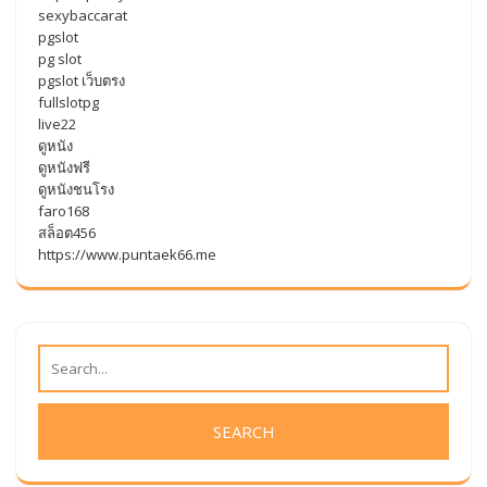
sexybaccarat
pgslot
pg slot
pgslot เว็บตรง
fullslotpg
live22
ดูหนัง
ดูหนังฟรี
ดูหนังชนโรง
faro168
สล็อต456
https://www.puntaek66.me