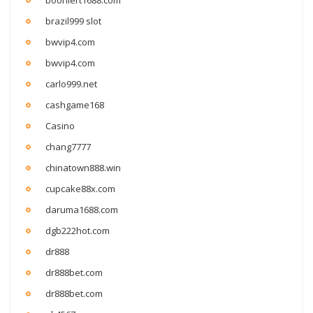
boonlert1688.com
brazil999 slot
bwvip4.com
bwvip4.com
carlo999.net
cashgame168
Casino
chang7777
chinatown888.win
cupcake88x.com
daruma1688.com
dgb222hot.com
dr888
dr888bet.com
dr888bet.com