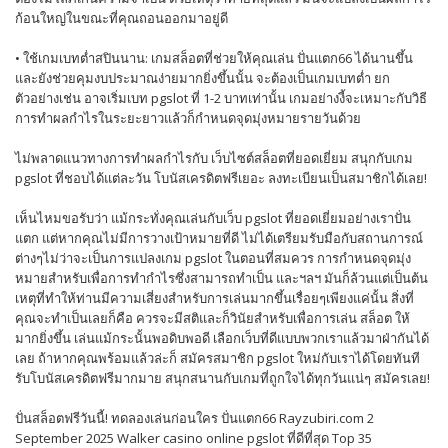
ก้อนใหญ่ในขณะที่คุณถอนออกมาอยู่ดี
• ใช้เกมเบทต่ำสปินนาน: เกมสล็อตที่ช่วยให้คุณเล่น ปั่นแตก66 ได้นานขึ้น
และยังช่วยคุมงบประมาณง่ายมากยิ่งขึ้นนั้น จะต้องเป็นเกมเบทต่ำ ยก
ตัวอย่างเช่น อาจเริ่มเบท pgslot ที่ 1-2 บาทเท่านั้น เกมอย่างงี้จะเหมาะกับวิธี
การทำผลกำไรในระยะยาวแล้วก็กำหนดจุดมุ่งหมายรายวันด้วย
ไม่พลาดแนวทางการทำผลกำไรกับ เว็บไซต์สล็อตที่ยอดเยี่ยม สนุกกับเกม
pgslot ที่ชอบได้แต่ละวัน โบนัสเครดิตฟรีเยอะ ลงทะเบียนเป็นสมาชิกได้เลย!
เห็นไหมขอรับว่า แม้กระทั่งคุณเล่นกับเว็บ pgslot ที่ยอดเยี่ยมอย่างเราปั่น
แตก แต่หากคุณไม่มีการวางเป้าหมายที่ดี ไม่ได้เตรียมรับมือกับสถานการณ์
ต่างๆไม่ว่าจะเป็นการแปลงเกม pgslot ในตอนที่สมควร การกำหนดจุดมุ่ง
หมายสำหรับเพื่อการทำกำไรซึ่งสามารถทำเป็น และฯลฯ มันก็ล้วนแต่เป็นต้น
เหตุที่ทำให้ท่านมีความเสี่ยงสำหรับการเล่นมากขึ้นเรื่อยๆเพียงแค่นั้น สิ่งที่
คุณจะทำเป็นเลยก็คือ ควรจะมีสติและก็วินัยสำหรับเพื่อการเล่น สล็อต ให้
มากยิ่งขึ้น เล่นแม้กระนั้นพอดิบพอดี เลือกเว็บที่ดีแบบพวกเราแล้วมาฝ่ากันได้
เลย ถ้าหากคุณพร้อมแล้วล่ะก็ สมัครสมาชิก pgslot ใหม่กับเราได้โดยทันที
รับโบนัสเครดิตฟรีมากมาย สนุกสนานกับเกมที่ถูกใจได้ทุกวันแน่ๆ สมัครเลย!
ปั่นสล็อตฟรีวันนี้! ทดลองเล่นก่อนใคร ปั่นแตก66 Rayzubiri.com 2
September 2025 Walker casino online pgslot ที่ดีที่สุด Top 35