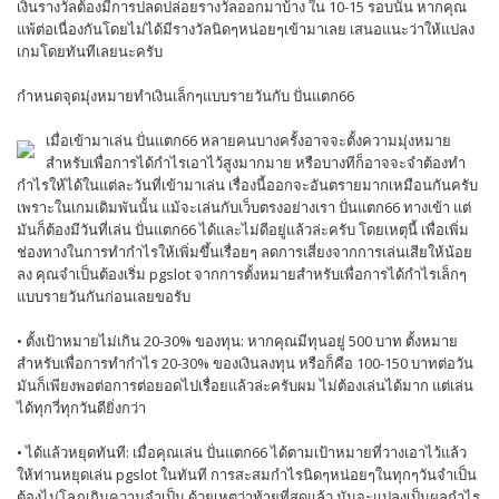
เงินรางวัลต้องมีการปลดปล่อยรางวัลออกมาบ้าง ใน 10-15 รอบนั้น หากคุณ
แพ้ต่อเนื่องกันโดยไม่ได้มีรางวัลนิดๆหน่อยๆเข้ามาเลย เสนอแนะว่าให้แปลง
เกมโดยทันทีเลยนะครับ
กำหนดจุดมุ่งหมายทำเงินเล็กๆแบบรายวันกับ ปั่นแตก66
เมื่อเข้ามาเล่น ปั่นแตก66 หลายคนบางครั้งอาจจะตั้งความมุ่งหมาย
สำหรับเพื่อการได้กำไรเอาไว้สูงมากมาย หรือบางทีก็อาจจะจำต้องทำ
กำไรให้ได้ในแต่ละวันที่เข้ามาเล่น เรื่องนี้ออกจะอันตรายมากเหมือนกันครับ
เพราะในเกมเดิมพันนั้น แม้จะเล่นกับเว็บตรงอย่างเรา ปั่นแตก66 ทางเข้า แต่
มันก็ต้องมีวันที่เล่น ปั่นแตก66 ได้และไม่ดีอยู่แล้วล่ะครับ โดยเหตุนี้ เพื่อเพิ่ม
ช่องทางในการทำกำไรให้เพิ่มขึ้นเรื่อยๆ ลดการเสี่ยงจากการเล่นเสียให้น้อย
ลง คุณจำเป็นต้องเริ่ม pgslot จากการตั้งหมายสำหรับเพื่อการได้กำไรเล็กๆ
แบบรายวันกันก่อนเลยขอรับ
• ตั้งเป้าหมายไม่เกิน 20-30% ของทุน: หากคุณมีทุนอยู่ 500 บาท ตั้งหมาย
สำหรับเพื่อการทำกำไร 20-30% ของเงินลงทุน หรือก็คือ 100-150 บาทต่อวัน
มันก็เพียงพอต่อการต่อยอดไปเรื่อยแล้วล่ะครับผม ไม่ต้องเล่นได้มาก แต่เล่น
ได้ทุกวี่ทุกวันดียิ่งกว่า
• ได้แล้วหยุดทันที: เมื่อคุณเล่น ปั่นแตก66 ได้ตามเป้าหมายที่วางเอาไว้แล้ว
ให้ท่านหยุดเล่น pgslot ในทันที การสะสมกำไรนิดๆหน่อยๆในทุกๆวันจำเป็น
ต้องไม่โลภเกินความจำเป็น ด้วยเหตุว่าท้ายที่สุดแล้ว มันจะแปลงเป็นผลกำไร