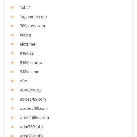
1xbit1
1xgameth.com
789pluss.com
888pg
8lots.me
918Kiss
918kissauto
918kissme
ABA
ABAGroup2
abbet789.com
acebet789.com
aden168ss.com
adm789.info
adm789.info