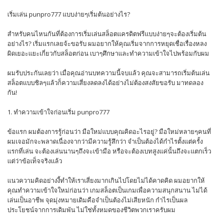
เริ่มเล่น punpro777 แบบง่ายๆเริ่มต้นอย่างไร?
สำหรับคนไหนกันที่ต้องการเริ่มเล่นสล็อตแครดิตฟรีแบบง่ายๆจะต้องเริ่มต้น
อย่างไร? เริ่มแรกเลยจ้ะขอรับ ผมอยากให้คุณเริ่มจากการหยุดเชื่อเรื่องหลง
ผิดเยอะแยะเกี่ยวกับสล็อตก่อน เบาๆศึกษาและทำความเข้าใจไปพร้อมกับผม
ผมรับประกันเลยว่า เมื่อคุณอ่านบทความนี้จบแล้ว คุณจะสามารถเริ่มต้นเล่น
สล็อตแบบชิลๆแล้วก็ความเสี่ยงลดลงได้อย่างไม่ต้องสงสัยขอรับ มาทดลอง
กัน!
1. ทำความเข้าใจก่อนเริ่ม punpro777
ข้อแรก ผมต้องการรู้ก่อนว่า มือใหม่แบบคุณคิดอะไรอยู่? มือใหม่หลายๆคนที่
ผมเจอมักจะพลาดเนื่องจากว่ามีความรู้สึกว่า จำเป็นต้องได้กำไรตั้งแต่ครั้ง
แรกที่เล่น จะต้องเล่นนานๆถึงจะเข้ามือ หรือจะต้องเบทสูงแค่นั้นถึงจะแตกเร็ว
แต่ว่าข้อเท็จจริงแล้ว
แนวความคิดอย่างงี้ทำให้เราเสี่ยงมากเกินไปโดยไม่ได้คาดคิด ผมอยากให้
คุณทำความเข้าใจใหม่ก่อนว่า เกมสล็อตเป็นเกมเพื่อความสนุกสนาน ไม่ได้
เล่นเป็นอาชีพ จุดมุ่งหมายเดิมคือจำเป็นต้องไม่เสียหนัก กำไรเป็นผล
ประโยชน์จากการเดิมพัน ไม่ใช่ทั้งหมดของชีวิตพวกเราครับผม