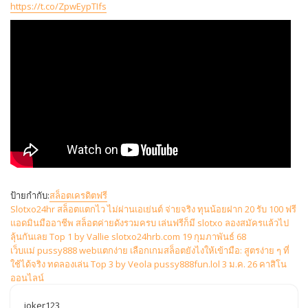
https://t.co/ZpwEypTIfs
ป้ายกำกับ:
สล็อตเครดิตฟรี
แนะแนว
Slotxo24hr สล็อตแตกไว ไม่ผ่านเอเย่นต์ จ่ายจริง ทุนน้อยฝาก 20 รับ 100 ฟรี
แอดมินมืออาชีพ สล็อตค่ายดังรวมครบ เล่นฟรีก็มี slotxo ลองสมัครแล้วไป
เรื่อง
ลุ้นกันเลย Top 1 by Vallie slotxo24hrb.com 19 กุมภาพันธ์ 68
เว็บแม่ pussy888 webแตกง่าย เลือกเกมสล็อตยังไงให้เข้ามือ: สูตรง่าย ๆ ที่
ใช้ได้จริง ทดลองเล่น Top 3 by Veola pussy888fun.lol 3 ม.ค. 26 คาสิโน
ออนไลน์
joker123