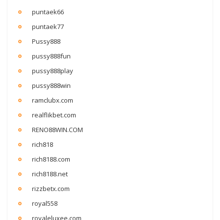
puntaek66
puntaek77
Pussy888
pussy888fun
pussy888play
pussy888win
ramclubx.com
realflikbet.com
RENO88WIN.COM
rich818
rich8188.com
rich8188.net
rizzbetx.com
royal558
royaleluxee.com