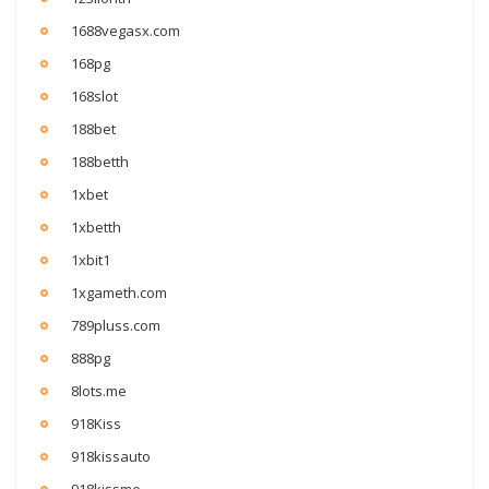
1688vegasx.com
168pg
168slot
188bet
188betth
1xbet
1xbetth
1xbit1
1xgameth.com
789pluss.com
888pg
8lots.me
918Kiss
918kissauto