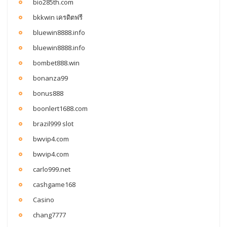
bio285th.com
bkkwin เครดิตฟรี
bluewin8888.info
bluewin8888.info
bombet888.win
bonanza99
bonus888
boonlert1688.com
brazil999 slot
bwvip4.com
bwvip4.com
carlo999.net
cashgame168
Casino
chang7777