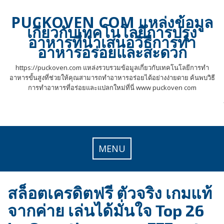
Skip
to
PUCKOVEN COM แหล่งข้อมูล
content
เกี่ยวกับเทคโนโลยีการปรุง
อาหารที่นำเสนอวิธีการทำ
อาหารอร่อยและสะดวก
https://puckoven.com แหล่งรวบรวมข้อมูลเกี่ยวกับเทคโนโลยีการทำ
อาหารขั้นสูงที่ช่วยให้คุณสามารถทำอาหารอร่อยได้อย่างง่ายดาย ค้นพบวิธี
การทำอาหารที่อร่อยและแปลกใหม่ที่นี่ www puckoven com
MENU
สล็อตเครดิตฟรี ตัวจริง เกมแท้
จากค่าย เล่นได้มั่นใจ Top 26