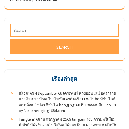
https://www.puntaek66.me
เรื่องล่าสุด
สล็อต168 4 September 69 เครดิตฟรี หวยออนไลน์ อัตราจ่าย
มากที่สุด ของไทย โปรโมชั่นเครดิตฟรี 100% ไม่ติดเทิร์น ไลฟ์
สด สล็อต ยิงปลา กีฬา ไพ่ hengjing168 ที่ 1 ของเอเชีย Top 38
by Nelle hengjing168d.com
Tangtem168 18 กรกฎาคม 2569 tangtem168 ความพรีเมียม
ที่เข้าถึงได้จริง ฝากไม่ถึงร้อย ได้สอยตังแน่ ฝาก-ถอน อัตโนมัติ