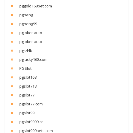
pggold168bet.com
pgheng
pgheng99
pgjoker auto
pgjoker auto
pgk44b
pglucky168.com
PGSlot
pgslot168
pgslot718
pgslot77
pgslot77.com
pgslot99
pgslot9999.co
pgslot999bets.com