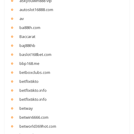
askyouwin888 vip
autoslot16888.com
av
ba88th.com
Baccarat
baj88thb
baslot168bet.com
bbp168.me
betboxclubs.com
betflixtikto
betflixtikto.info
betflixtikto.info
betway
betwin6666.com
betworld369hot.com