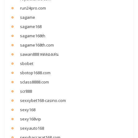
run24pro.com
sagame
sagame168
sagame168th
sagame168th.com
sawan888 ทดลองเล่น
sbobet
sbotop1688.com
sclass8888.com
scr888
sexxybet168-casino.com
sexy168
sexy168vip
sexyauto168
sexybaccarat168.com