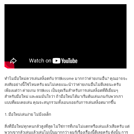
ทำไมมือใหม่ควรเล่นสล็อตกับ 918kissme มากกว่าค่ายเกมอื่น? คุณอาจจะ
สงสัยอย่างนี้ใช่ไหมครับ ผมไม่เคยแนะนำว่าค่ายเกมอื่นไม่ดีเลยนะครับ
เพียงแต่ว่า ค่ายเกม 918kiss เป็นจุดเริ่มสำหรับการเล่นสล็อตที่ดีเยี่ยมๆ
สำหรับมือใหม่ และผมมั่นใจว่า ถ้ามือใหม่ได้มาเริ่มต้นเล่นเกมกับพวกเรา
แบบที่ผมเคยเล่น คุณจะสนุกรวมทั้งเอนจอยกับการเล่นสล็อตมากขึ้น
1. มือใหม่เล่นง่าย ไม่มีงงเต็ก
สิ่งที่มือใหม่ทุกคนกลัวสูงที่สุด ไม่ใช่การที่เกมไม่แตกหรือเล่นแล้วเสียครับ แต่
พวกเขากลัวเล่นแล้วเล่นไม่เป็นมากกว่า ผมรู้เรื่องเรื่องนี้ดีเลยครับ ดังนั้น การ