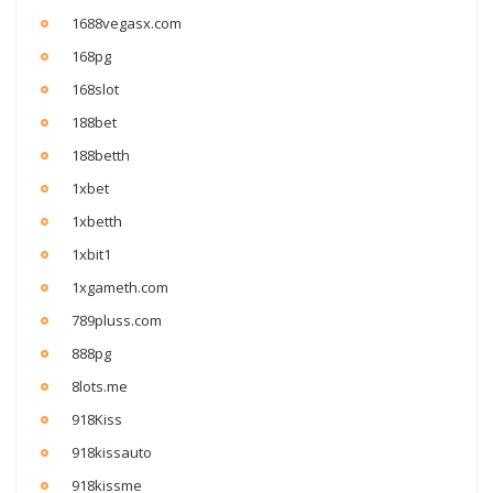
1688vegasx.com
168pg
168slot
188bet
188betth
1xbet
1xbetth
1xbit1
1xgameth.com
789pluss.com
888pg
8lots.me
918Kiss
918kissauto
918kissme