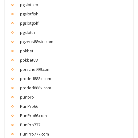
pgslotceo
pgslotfish
pgslotgolf
pgslotth
pgzeus88win.com
pokbet
pokbet88
porsche999.com
proded888x.com
proded888x.com
punpro
PunPro66
PunPro66.com
PunPro777
PunPro777.com