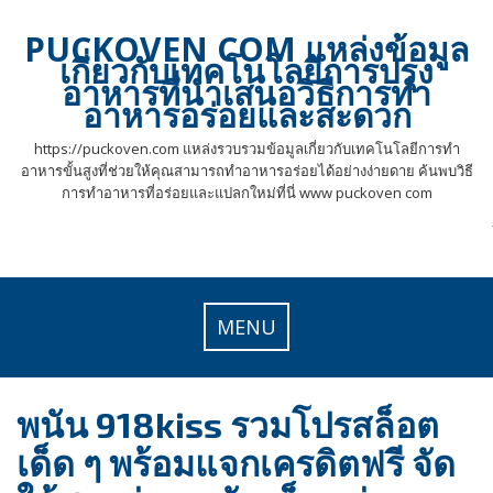
Skip
to
PUCKOVEN COM แหล่งข้อมูล
content
เกี่ยวกับเทคโนโลยีการปรุง
อาหารที่นำเสนอวิธีการทำ
อาหารอร่อยและสะดวก
https://puckoven.com แหล่งรวบรวมข้อมูลเกี่ยวกับเทคโนโลยีการทำ
อาหารขั้นสูงที่ช่วยให้คุณสามารถทำอาหารอร่อยได้อย่างง่ายดาย ค้นพบวิธี
การทำอาหารที่อร่อยและแปลกใหม่ที่นี่ www puckoven com
MENU
พนัน 918kiss รวมโปรสล็อต
เด็ด ๆ พร้อมแจกเครดิตฟรี จัด