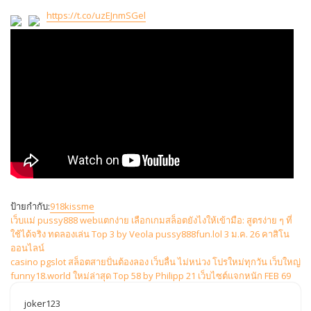
https://t.co/uzEJnmSGel
ป้ายกำกับ:
918kissme
แนะแนว
เว็บแม่ pussy888 webแตกง่าย เลือกเกมสล็อตยังไงให้เข้ามือ: สูตรง่าย ๆ ที่
ใช้ได้จริง ทดลองเล่น Top 3 by Veola pussy888fun.lol 3 ม.ค. 26 คาสิโน
เรื่อง
ออนไลน์
casino pgslot สล็อตสายปั่นต้องลอง เว็บลื่น ไม่หน่วง โปรใหม่ทุกวัน เว็บใหญ่
funny18.world ใหม่ล่าสุด Top 58 by Philipp 21 เว็บไซต์แจกหนัก FEB 69
joker123