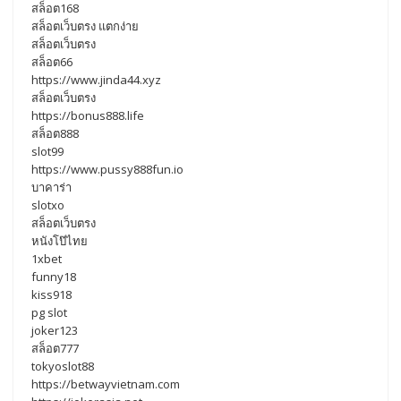
สล็อต168
สล็อตเว็บตรง แตกง่าย
สล็อตเว็บตรง
สล็อต66
https://www.jinda44.xyz
สล็อตเว็บตรง
https://bonus888.life
สล็อต888
slot99
https://www.pussy888fun.io
บาคาร่า
slotxo
สล็อตเว็บตรง
หนังโป๊ไทย
1xbet
funny18
kiss918
pg slot
joker123
สล็อต777
tokyoslot88
https://betwayvietnam.com