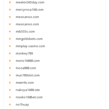
meekin365day.com
mercyrosa168.com
mexicanoo.com
mexicanoo.com
mib555s.com
mmgoldsbets.com
mmplay-casino.com
monkey789
mono16888.com
moza888.com
mun789slot.com
mwin9s.com
nakoya1688.site
niseko168bet.com
no1huay