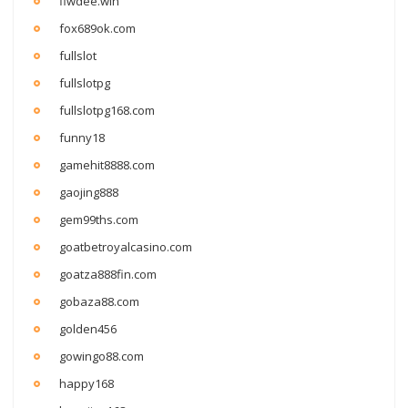
fiwdee.win
fox689ok.com
fullslot
fullslotpg
fullslotpg168.com
funny18
gamehit8888.com
gaojing888
gem99ths.com
goatbetroyalcasino.com
goatza888fin.com
gobaza88.com
golden456
gowingo88.com
happy168