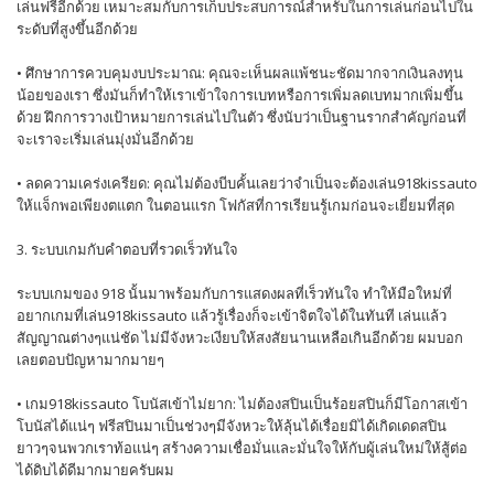
เล่นฟรีอีกด้วย เหมาะสมกับการเก็บประสบการณ์สำหรับในการเล่นก่อนไปใน
ระดับที่สูงขึ้นอีกด้วย
• ศึกษาการควบคุมงบประมาณ: คุณจะเห็นผลแพ้ชนะชัดมากจากเงินลงทุน
น้อยของเรา ซึ่งมันก็ทำให้เราเข้าใจการเบทหรือการเพิ่มลดเบทมากเพิ่มขึ้น
ด้วย ฝึกการวางเป้าหมายการเล่นไปในตัว ซึ่งนับว่าเป็นฐานรากสำคัญก่อนที่
จะเราจะเริ่มเล่นมุ่งมั่นอีกด้วย
• ลดความเคร่งเครียด: คุณไม่ต้องบีบคั้นเลยว่าจำเป็นจะต้องเล่น918kissauto
ให้แจ็กพอเพียงตแตก ในตอนแรก โฟกัสที่การเรียนรู้เกมก่อนจะเยี่ยมที่สุด
3. ระบบเกมกับคำตอบที่รวดเร็วทันใจ
ระบบเกมของ 918 นั้นมาพร้อมกับการแสดงผลที่เร็วทันใจ ทำให้มือใหม่ที่
อยากเกมที่เล่น918kissauto แล้วรู้เรื่องก็จะเข้าจิตใจได้ในทันที เล่นแล้ว
สัญญาณต่างๆแน่ชัด ไม่มีจังหวะเงียบให้สงสัยนานเหลือเกินอีกด้วย ผมบอก
เลยตอบปัญหามากมายๆ
• เกม918kissauto โบนัสเข้าไม่ยาก: ไม่ต้องสปินเป็นร้อยสปินก็มีโอกาสเข้า
โบนัสได้แน่ๆ ฟรีสปินมาเป็นช่วงๆมีจังหวะให้ลุ้นได้เรื่อยมิได้เกิดเดดสปิน
ยาวๆจนพวกเราท้อแน่ๆ สร้างความเชื่อมั่นและมั่นใจให้กับผู้เล่นใหม่ให้สู้ต่อ
ได้ดิบได้ดีมากมายครับผม