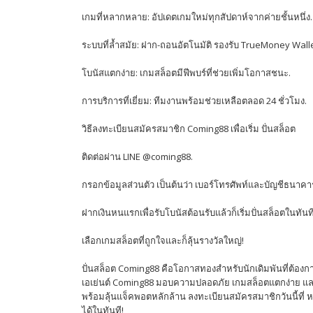
เกมที่หลากหลาย: อัปเดตเกมใหม่ทุกสัปดาห์จากค่ายชั้นหนึ่ง.
ระบบที่ล้ำสมัย: ฝาก-ถอนอัตโนมัติ รองรับ TrueMoney Wal
โบนัสแตกง่าย: เกมสล็อตมีฟีพบร์ที่ช่วยเพิ่มโอกาสชนะ.
การบริการที่เยี่ยม: ทีมงานพร้อมช่วยเหลือตลอด 24 ชั่วโมง.
วิธีลงทะเบียนสมัครสมาชิก Coming88 เพื่อเริ่ม ปั่นสล็อต
ติดต่อผ่าน LINE @coming88.
กรอกข้อมูลส่วนตัว เป็นต้นว่า เบอร์โทรศัพท์และบัญชีธนาค
ฝากเงินหนแรกเพื่อรับโบนัสต้อนรับแล้วก็เริ่มปั่นสล็อตในทันที
เลือกเกมสล็อตที่ถูกใจและก็ลุ้นรางวัลใหญ่!
ปั่นสล็อต Coming88 คือโอกาสทองสำหรับนักเดิมพันที่ต้องก
เอเย่นต์ Coming88 มอบความปลอดภัย เกมสล็อตแตกง่าย และโปร
พร้อมลุ้นแจ็คพอตหลักล้าน ลงทะเบียนสมัครสมาชิกวันนี้ที่ หรื
ได้ในทันที!