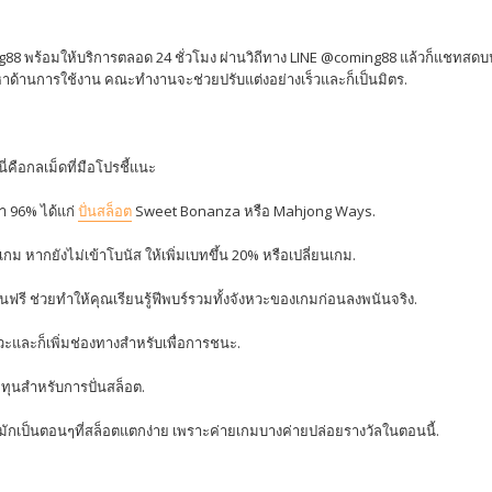
g88 พร้อมให้บริการตลอด 24 ชั่วโมง ผ่านวิถีทาง LINE @coming88 แล้วก็แชทสดบน
หาด้านการใช้งาน คณะทำงานจะช่วยปรับแต่งอย่างเร็วและก็เป็นมิตร.
่คือกลเม็ดที่มือโปรชี้แนะ
ว่า 96% ได้แก่
ปั่นสล็อต
Sweet Bonanza หรือ Mahjong Ways.
วะเกม หากยังไม่เข้าโบนัส ให้เพิ่มเบทขึ้น 20% หรือเปลี่ยนเกม.
ฟรี ช่วยทำให้คุณเรียนรู้ฟีพบร์รวมทั้งจังหวะของเกมก่อนลงพนันจริง.
หวะและก็เพิ่มช่องทางสำหรับเพื่อการชนะ.
่มทุนสำหรับการปั่นสล็อต.
) มักเป็นตอนๆที่สล็อตแตกง่าย เพราะค่ายเกมบางค่ายปล่อยรางวัลในตอนนี้.