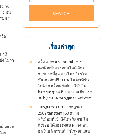
่ว่าจะ
่างเช่น
ง่ายมาก
หรือ
เรื่องล่าสุด
ินาที
ง ไม่ว่า
สล็อต168 4 September 69
เครดิตฟรี หวยออนไลน์ อัตรา
จ่ายมากที่สุด ของไทย โปรโม
ชั่นเครดิตฟรี 100% ไม่ติดเทิร์น
ไลฟ์สด สล็อต ยิงปลา กีฬา ไพ่
hengjing168 ที่ 1 ของเอเชีย Top
38 by Nelle hengjing168d.com
Tangtem168 18 กรกฎาคม
2569 tangtem168 ความ
พรีเมียมที่เข้าถึงได้จริง ฝากไม่
ถึงร้อย ได้สอยตังแน่ ฝาก-ถอน
บเล็ตและ
อัตโนมัติ การันตี กำไรหลักแสน
ด้วย