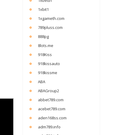
1xbetth
1xbit1
1xgameth.com
789pluss.com
888pg
8lots.me
918Kiss
918kissauto
918kissme
ABA
ABAGroup2
abbet789.com
acebet789.com
aden168ss.com
adm789.info