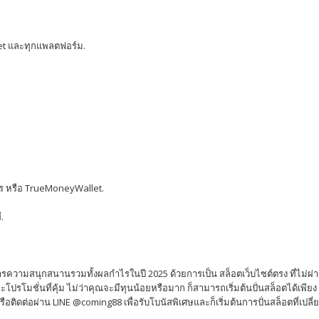
let และทุกแพลตฟอร์ม.
าร หรือ TrueMoneyWallet.
.
ารความสนุกสนานรวมทั้งผลกำไรในปี 2025 ด้วยการเป็น สล็อตเว็บไซต์ตรง ที่ไม่ผ่
โมชั่นที่คุ้ม ไม่ว่าคุณจะมีทุนน้อยหรือมาก ก็สามารถเริ่มต้นปั่นสล็อตได้เพียง
อติดต่อผ่าน LINE @coming88 เพื่อรับโบนัสพิเศษและก็เริ่มต้นการปั่นสล็อตที่เปลี่ย