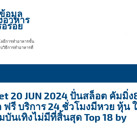
้อมูล
ุงอาหาร
รอร่อย
โลยีการทำอาหารขั้น
บวิธีการทำอาหารที่
et 20 JUN 2024 ปั่นสล็อต คัมมิ่
 ฟรี บริการ 24 ชั่วโมงมีหวย หุ้น ใ
บันเทิงไม่มีที่สิ้นสุด Top 18 by