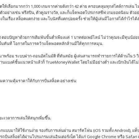
ให้เลือกมากกว่า 1,000 เกมจากค่ายดังกว่า 42 ค่าย ครอบคลุมทุกสไตล์การเล่น ไม
ษ ตัวอย่างเช่น ฟรีสปิน, ตัวคูณรางวัล, และก็แจ็คพอตโปรเกรสซีฟ เกมยอดนิยม ตัวอย
นเรื่อง สล็อตแตกง่าย และโบนัสที่แตกบ่อยครั้ง ช่วยให้ผู้เล่นมีโอกาสได้กำไรได้
g88 ตอบปัญหาด้วยการเดิมพันขั้นต่ำเพียงแค่ 1 บาทต่อเพย์ไลน์ ไม่ว่าคุณจะมีทุนน้อย
ด้ในทันที โอกาสในการคว้าแจ็คพอตหลักล้านมีให้ทุกการหมุน.
มาพร้อม ระบบฝาก-ถอนอัตโนมัติ ที่ทันสมัย ผู้เล่นสามารถทำรายการได้ด้านใน 5 ว
แบงค์ชั้นแนวหน้าแล้วก็ TrueMoneyWallet โดยไม่มีอย่างต่ำ และเบิกเงินได้ไม่ยั้
่มความคุ้มราคาให้กับการปั่นสล็อต อย่างเช่น:
ะเวลาการเล่นให้สนุกเพิ่มขึ้น.
ออกแบบมาให้ใช้งานง่าย รองรับการเล่นผ่าน สมาร์ทโฟน (iOS รวมทั้ง Android), แท็
ถปั่นสล็อตได้ผ่านโปรแกรมเล่นอินเตอร์เน็ต ได้แก่ Google Chrome หรือ Safari 