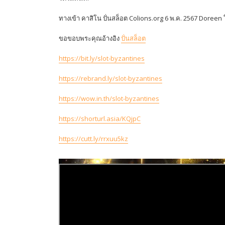
ทางเข้า คาสิโน ปั่นสล็อต Colions.org 6 พ.ค. 2567 Doreen 
ขอขอบพระคุณอ้างอิง
ปั่นสล็อต
https://bit.ly/slot-byzantines
https://rebrand.ly/slot-byzantines
https://wow.in.th/slot-byzantines
https://shorturl.asia/KQjpC
https://cutt.ly/rrxuu5kz