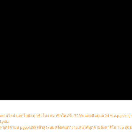
ออนไลน์ แจกโบนัสทุกชั่วโมง สมาชิกใหม่รับ 300% แอดมินดูแล 24 ช.ม.pg slot,J
 Lydia
พฤศจิกายน pggold88 เข้าสู่ระบบ สล็อตแตกง่ายเล่นได้ทุกค่ายดังคาสิโน Top 30 