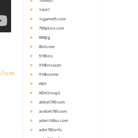
1xbetth
1xbit1
1xgameth.com
789pluss.com
888pg
8lots.me
918Kiss
918kissauto
ชนโรง ชัด
918kissme
ABA
ABAGroup2
abbet789.com
acebet789.com
aden168ss.com
adm789.info