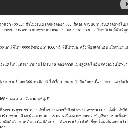
0 วันอีก 400 224 ชั่วโมงรับเครดิตฟรีต่ออีก 700 เช็คอินครบ 30 วัน รับเครดิตฟรีไป
มากๆแรง เหล่านักเล่นการพนัน บาคาร่า เยอะมากบอกเลยว่า โปรโมชั่นนี้คุ้มที่สุด
ล่นให้ได้ 10000 ถึงถอนได้ 1000 ฟรี (ใช้ได้วันละครั้งเพียงแค่นั้น) คนใดกันแน่แน
ะแค่ไหน แทงจำนวนกี่ครั้งก็รับ 1% ตลอดกาล ไม่มีสูงสุด ไม่อั้น กดยอมรับได้ทั้งวัน
ะชาชน รับเลย 300 เครดิต ฟรี ไม่เรื่องเยอะ เอาไปปั่นกันต่อเบิ้มๆรวยจากเครดิตวั
 ของพวกเรา ถึงน่าเล่นที่สุด!?
ดก็เพราะเหตุว่า เราได้กระทำซื้อระบบจากเว็บไซต์ตรง บาคาร่า1688 มาทั้งสิ้น ทำให้
าร่า168 กดแล้วจะต้องมาพบพวกเราก่อน เนื่องจากพวกเราลงบัญชีระบบรวมทั้งลิขสิ
งงงงันกันไปตามๆกัน เราไม่มีอันตราย มันอาจ แล้วก็ มั่งคั่งที่สุด โน่นเป็นเหตุผลว่
นเอง