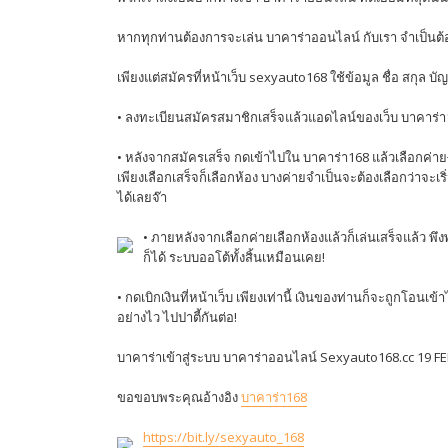
หากทุกท่านต้องการจะเล่น บาคาร่าออนไลน์ กับเรา จำเป็นต้
เพียงแต่สมัครที่หน้าเว็บ sexyauto168 ใช้ข้อมูล ชื่อ สกุล บ
• ลงทะเบียนสมัครสมาชิกเสร็จแล้วแอดไลน์ของเว็บ บาคาร่า16
• หลังจากสมัครเสร็จ กดเข้าไปใน บาคาร่า168 แล้วเลือกค่า
เพียงเลือกเสร็จก็เลือกห้อง บางค่ายจำเป็นจะต้องเลือกว่าจะเริ่
ได้เลยจ๊า
• ภายหลังจากเลือกค่ายเลือกห้องแล้วก็เล่นเสร็จแล้ว พึง
ก็ได้ ระบบออโต้ทั้งสิ้นเหมือนเคย!
• กดเบิกเงินที่หน้าเว็บ เพียงเท่านี้ เงินของท่านก็จะถูกโอนเข
อย่างไว ไปปาตี้กันต่อ!
บาคาร่าเข้าสู่ระบบ บาคาร่าออนไลน์ Sexyauto168.cc 19 
ขอขอบพระคุณอ้างอิง
บาคาร่า168
https://bit.ly/sexyauto_168