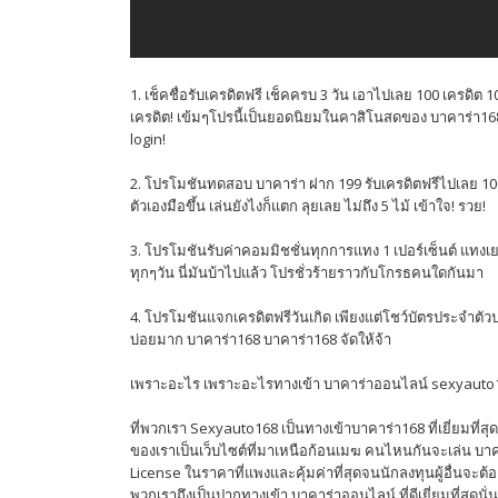
1. เช็คชื่อรับเครดิตฟรี เช็คครบ 3 วัน เอาไปเลย 100 เครดิต 1
เครดิต! เข้มๆโปรนี้เป็นยอดนิยมในคาสิโนสดของ บาคาร่า168 
login!
2. โปรโมชันทดสอบ บาคาร่า ฝาก 199 รับเครดิตฟรีไปเลย 1000 เ
ตัวเองมือขึ้น เล่นยังไงก็แตก ลุยเลย ไม่ถึง 5 ไม้ เข้าใจ! รวย!
3. โปรโมชันรับค่าคอมมิชชั่นทุกการแทง 1 เปอร์เซ็นต์ แทงเยอ
ทุกๆวัน นี่มันบ้าไปแล้ว โปรชั่วร้ายราวกับโกรธคนใดกันมา
4. โปรโมชันแจกเครดิตฟรีวันเกิด เพียงแต่โชว์บัตรประจำตัวปร
บ่อยมาก บาคาร่า168 บาคาร่า168 จัดให้จ้า
เพราะอะไร เพราะอะไรทางเข้า บาคาร่าออนไลน์ sexyauto168
ที่พวกเรา Sexyauto168 เป็นทางเข้าบาคาร่า168 ที่เยี่ยมที่สุ
ของเราเป็นเว็บไซต์ที่มาเหนือก้อนเมฆ คนไหนกันจะเล่น บาค
License ในราคาที่แพงและคุ้มค่าที่สุดจนนักลงทุนผู้อื่นจะต้อ
พวกเราถึงเป็นปากทางเข้า บาคาร่าออนไลน์ ที่ดีเยี่ยมที่สุดนั่