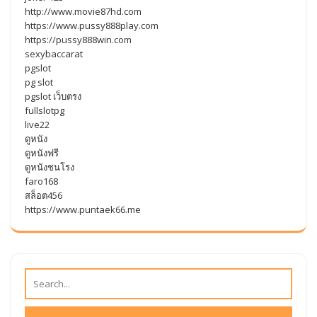
http://www.movie87hd.com
https://www.pussy888play.com
https://pussy888win.com
sexybaccarat
pgslot
pg slot
pgslot เว็บตรง
fullslotpg
live22
ดูหนัง
ดูหนังฟรี
ดูหนังชนโรง
faro168
สล็อต456
https://www.puntaek66.me