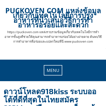
Skip
to
PUCKOVEN COM แหล่งข้อมูล
content
เกี่ยวกับเทคโนโลยีการปรุง
อาหารที่นำเสนอวิธีการทำ
อาหารอร่อยและสะดวก
https://puckoven.com แหล่งรวบรวมข้อมูลเกี่ยวกับเทคโนโลยีการทำ
อาหารขั้นสูงที่ช่วยให้คุณสามารถทำอาหารอร่อยได้อย่างง่ายดาย ค้นพบวิธี
การทำอาหารที่อร่อยและแปลกใหม่ที่นี่ www puckoven com
MENU
ดาวน์โหลด918kiss ระบบออ
โต้ที่ดีที่สุดในไทยสมัคร