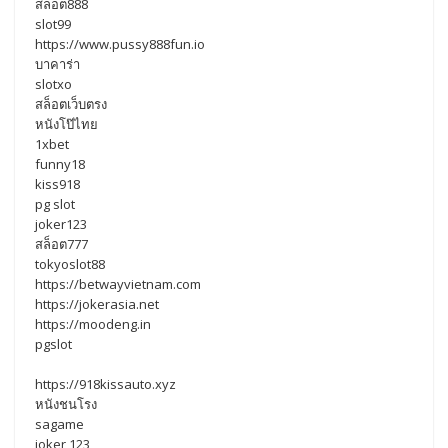
สล็อต888
slot99
https://www.pussy888fun.io
บาคาร่า
slotxo
สล็อตเว็บตรง
หนังโป๊ไทย
1xbet
funny18
kiss918
pg slot
joker123
สล็อต777
tokyoslot88
https://betwayvietnam.com
https://jokerasia.net
https://moodeng.in
pgslot
https://918kissauto.xyz
หนังชนโรง
sagame
joker 123