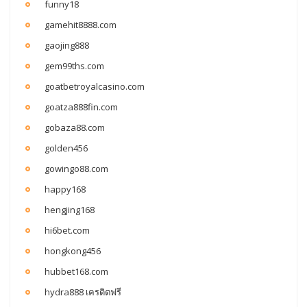
funny18
gamehit8888.com
gaojing888
gem99ths.com
goatbetroyalcasino.com
goatza888fin.com
gobaza88.com
golden456
gowingo88.com
happy168
hengjing168
hi6bet.com
hongkong456
hubbet168.com
hydra888 เครดิตฟรี