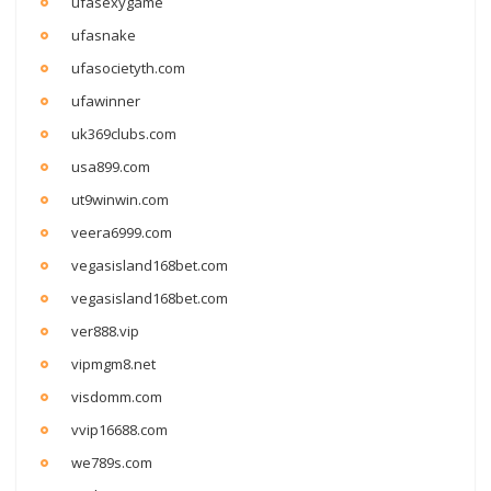
ufasexygame
ufasnake
ufasocietyth.com
ufawinner
uk369clubs.com
usa899.com
ut9winwin.com
veera6999.com
vegasisland168bet.com
vegasisland168bet.com
ver888.vip
vipmgm8.net
visdomm.com
vvip16688.com
we789s.com