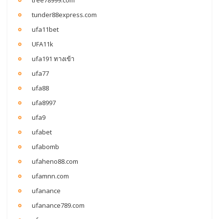
tree78999.com
tunder88express.com
ufa11bet
UFA11k
ufa191 ทางเข้า
ufa77
ufa88
ufa8997
ufa9
ufabet
ufabomb
ufaheno88.com
ufamnn.com
ufanance
ufanance789.com