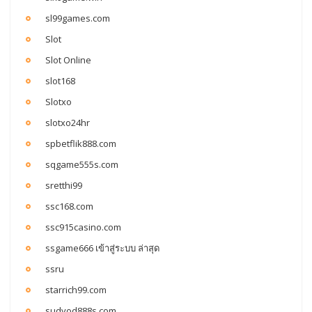
sl99games.com
Slot
Slot Online
slot168
Slotxo
slotxo24hr
spbetflik888.com
sqgame555s.com
sretthi99
ssc168.com
ssc915casino.com
ssgame666 เข้าสู่ระบบ ล่าสุด
ssru
starrich99.com
sudyod888s.com