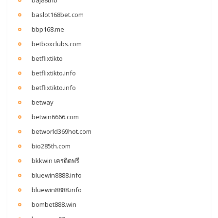
baj88thb
baslot168bet.com
bbp168.me
betboxclubs.com
betflixtikto
betflixtikto.info
betflixtikto.info
betway
betwin6666.com
betworld369hot.com
bio285th.com
bkkwin เครดิตฟรี
bluewin8888.info
bluewin8888.info
bombet888.win