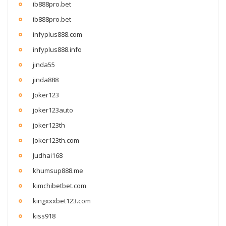
ib888pro.bet
ib888pro.bet
infyplus888.com
infyplus888.info
jinda55
jinda888
Joker123
joker123auto
joker123th
Joker123th.com
Judhai168
khumsup888.me
kimchibetbet.com
kingxxxbet123.com
kiss918