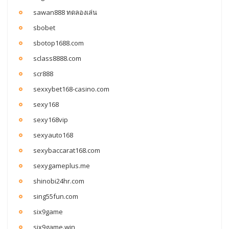
sawan888 ทดลองเล่น
sbobet
sbotop1688.com
sclass8888.com
scr888
sexxybet168-casino.com
sexy168
sexy168vip
sexyauto168
sexybaccarat168.com
sexygameplus.me
shinobi24hr.com
sing55fun.com
six9game
six9game.win