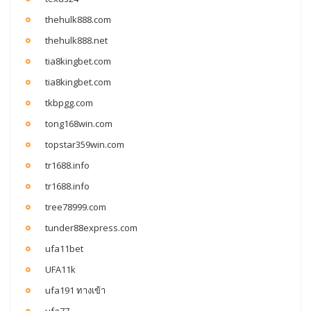
thehulk888.com
thehulk888.net
tia8kingbet.com
tia8kingbet.com
tkbpgg.com
tong168win.com
topstar359win.com
tr1688.info
tr1688.info
tree78999.com
tunder88express.com
ufa11bet
UFA11k
ufa191 ทางเข้า