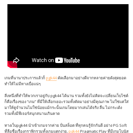
เกมที่นานาประการแล้วก็
pgk44
คัดเลือกมาอย่างดีจากหลายค่ายดังสุดยอด
ทำให้ไม่มีทางเบื่อแน่ๆ
สิ่งหนึ่งที่ทำให้พวกเราอยู่กับ pgk44 ได้นาน รวมทั้งยังไม่คิดจะเปลี่ยนเว็บไซต์
ก็คือเรื่องของ “เกม” ที่มีให้เลือกเยอะรวมทั้งคัดมาอย่างมีคุณภาพ ไม่ใช่แค่ใส่
มาให้ดูจำนวนไม่ใช่น้อยแม้กระนั้นเกมโดยมากเล่นได้จริง ลื่น ไม่กระเด้ง
รวมทั้งมีฟีเจอร์สนุกสนานเกินคาด
ทางเว็บpgk44 นำเข้าเกมจากค่าย ปั่นสล็อต ที่ทุกคนรู้จักกันดี อย่าง PG Soft
ที่ลือชื่อเรื่องกราฟิกรวมทั้งเกมแตกง่าย,
pgk44
Pragmatic Play ที่มีเกมโบนัส