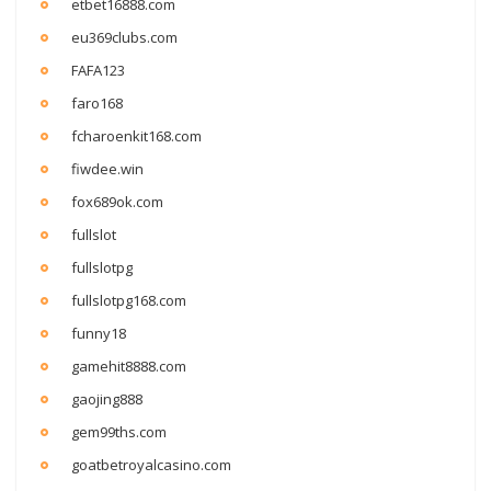
etbet16888.com
eu369clubs.com
FAFA123
faro168
fcharoenkit168.com
fiwdee.win
fox689ok.com
fullslot
fullslotpg
fullslotpg168.com
funny18
gamehit8888.com
gaojing888
gem99ths.com
goatbetroyalcasino.com