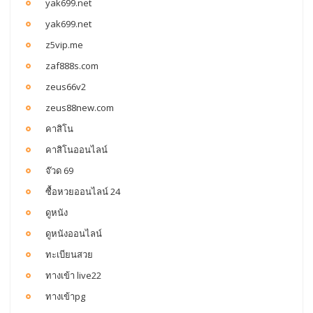
yak699.net
yak699.net
z5vip.me
zaf888s.com
zeus66v2
zeus88new.com
คาสิโน
คาสิโนออนไลน์
จ๊วด 69
ซื้อหวยออนไลน์ 24
ดูหนัง
ดูหนังออนไลน์
ทะเบียนสวย
ทางเข้า live22
ทางเข้าpg