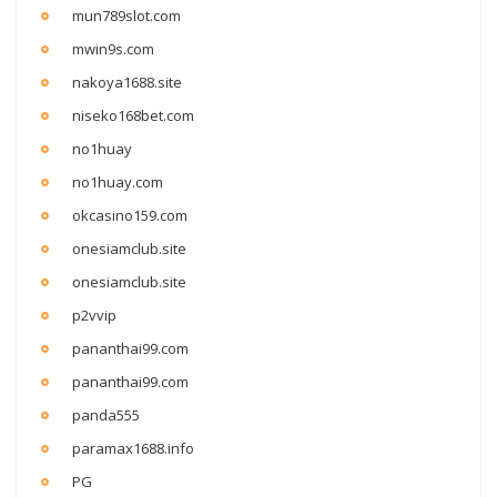
mun789slot.com
mwin9s.com
nakoya1688.site
niseko168bet.com
no1huay
no1huay.com
okcasino159.com
onesiamclub.site
onesiamclub.site
p2vvip
pananthai99.com
pananthai99.com
panda555
paramax1688.info
PG