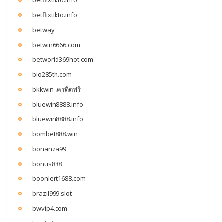
betflixtikto.info
betflixtikto.info
betway
betwin6666.com
betworld369hot.com
bio285th.com
bkkwin เครดิตฟรี
bluewin8888.info
bluewin8888.info
bombet888.win
bonanza99
bonus888
boonlert1688.com
brazil999 slot
bwvip4.com