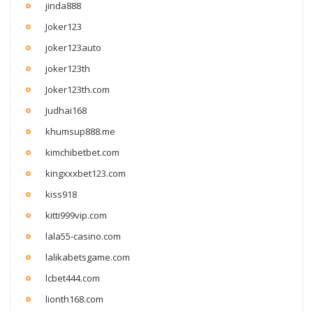
jinda888
Joker123
joker123auto
joker123th
Joker123th.com
Judhai168
khumsup888.me
kimchibetbet.com
kingxxxbet123.com
kiss918
kitti999vip.com
lala55-casino.com
lalikabetsgame.com
lcbet444.com
lionth168.com