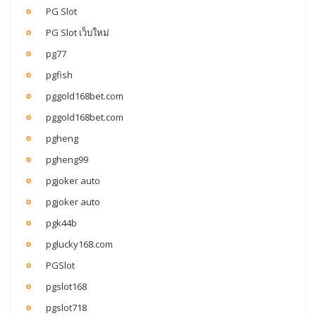
PG Slot
PG Slot เว็บใหม่
pg77
pgfish
pggold168bet.com
pggold168bet.com
pgheng
pgheng99
pgjoker auto
pgjoker auto
pgk44b
pglucky168.com
PGSlot
pgslot168
pgslot718