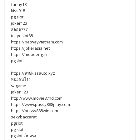
funny18
kiss918
pg slot
joker123
สล็อต777
tokyoslot88
https://betwayvietnam.com
https://jokerasia.net
https://moodeng.in
pgslot
https://918kissauto.xyz
หนังชนโรง
sagame
joker 123
http://www.movie87hd.com
https://www.pussy888play.com
https://pussy888win.com
sexybaccarat
pgslot
pg slot
pgslot เว็บตรง