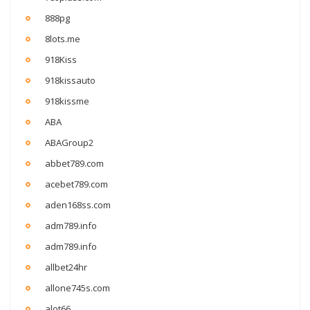
888pg
8lots.me
918Kiss
918kissauto
918kissme
ABA
ABAGroup2
abbet789.com
acebet789.com
aden168ss.com
adm789.info
adm789.info
allbet24hr
allone745s.com
alot66