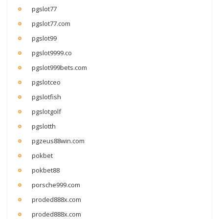
pgslot77
pgslot77.com
pgslot99
pgslot9999.co
pgslot999bets.com
pgslotceo
pgslotfish
pgslotgolf
pgslotth
pgzeus88win.com
pokbet
pokbet88
porsche999.com
proded888x.com
proded888x.com